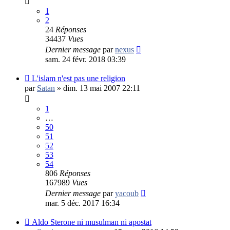
1
2
24
Réponses
34437
Vues
Dernier message
par
nexus
sam. 24 févr. 2018 03:39
L'islam n'est pas une religion
par
Satan
»
dim. 13 mai 2007 22:11
1
…
50
51
52
53
54
806
Réponses
167989
Vues
Dernier message
par
yacoub
mar. 5 déc. 2017 16:34
Aldo Sterone ni musulman ni apostat