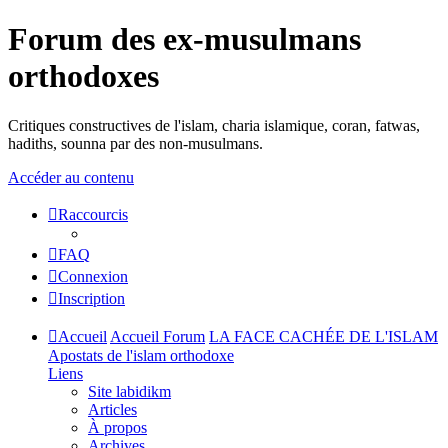
Forum des ex-musulmans
orthodoxes
Critiques constructives de l'islam, charia islamique, coran, fatwas,
hadiths, sounna par des non-musulmans.
Accéder au contenu
Raccourcis
FAQ
Connexion
Inscription
Accueil
Accueil Forum
LA FACE CACHÉE DE L'ISLAM
Apostats de l'islam orthodoxe
Liens
Site labidikm
Articles
À propos
Archives