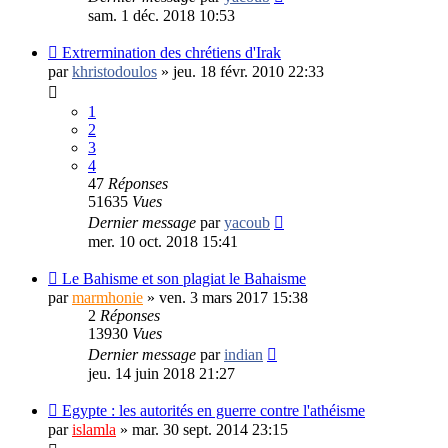
sam. 1 déc. 2018 10:53
Extrermination des chrétiens d'Irak
par
khristodoulos
»
jeu. 18 févr. 2010 22:33
1
2
3
4
47
Réponses
51635
Vues
Dernier message
par
yacoub
mer. 10 oct. 2018 15:41
Le Bahisme et son plagiat le Bahaisme
par
marmhonie
»
ven. 3 mars 2017 15:38
2
Réponses
13930
Vues
Dernier message
par
indian
jeu. 14 juin 2018 21:27
Egypte : les autorités en guerre contre l'athéisme
par
islamla
»
mar. 30 sept. 2014 23:15