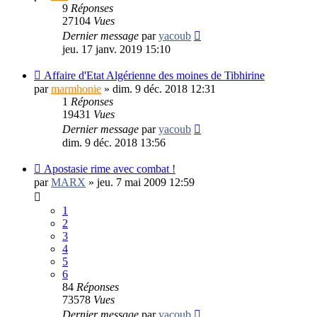
9
Réponses
27104
Vues
Dernier message
par
yacoub
jeu. 17 janv. 2019 15:10
Affaire d'Etat Algérienne des moines de Tibhirine
par
marmhonie
»
dim. 9 déc. 2018 12:31
1
Réponses
19431
Vues
Dernier message
par
yacoub
dim. 9 déc. 2018 13:56
Apostasie rime avec combat !
par
MARX
»
jeu. 7 mai 2009 12:59
1
2
3
4
5
6
84
Réponses
73578
Vues
Dernier message
par
yacoub