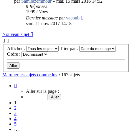
par
Samirazemmour
»
mar. 15 mars 2016 14:52
9
Réponses
19992
Vues
Dernier message
par
yacoub
sam. 11 nov. 2017 14:18
Nouveau sujet
Afficher :
Trier par :
Ordre :
Marquer les sujets comme lus
• 167 sujets
Page
1
Aller sur la page :
sur
7
1
2
3
4
5
…