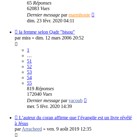
65
Réponses
62083
Vues
Dernier message
par
marmhonie
dim. 23 févr. 2020 04:11
la femme selon Qadr "bisou"
par
mira
»
dim. 12 mars 2006 20:52
1
…
51
52
53
54
55
819
Réponses
172040
Vues
Dernier message
par
yacoub
mer. 5 févr. 2020 14:39
L’auteur du coran affirme que l’évangile est un livre révélé
à Jésus
par
Arracheed
»
ven. 9 août 2019 12:35