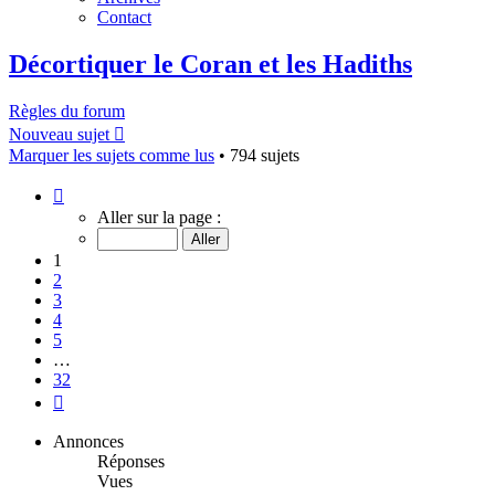
Contact
Décortiquer le Coran et les Hadiths
Règles du forum
Nouveau sujet
Marquer les sujets comme lus
• 794 sujets
Page
1
Aller sur la page :
sur
32
1
2
3
4
5
…
32
Suivant
Annonces
Réponses
Vues