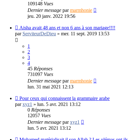
109148
Vues
Dernier message
par
marmhonie
jeu. 20 janv. 2022 19:56
Aisha avait 48 ans et non 6 ans à son mariage!!!!
par
ServiteurDeDieu
»
mer. 11 sept. 2019 13:53
1
2
3
4
45
Réponses
731097
Vues
Dernier message
par
marmhonie
lun. 31 mai 2021 12:13
Pour ceux qui connaissent la grammaire arabe
par
xyz1
»
lun. 5 avr. 2021 13:12
0
Réponses
12057
Vues
Dernier message
par
xyz1
lun. 5 avr. 2021 13:12
Mohamed matérialisait il son Allah ? Les ulémas ont ils