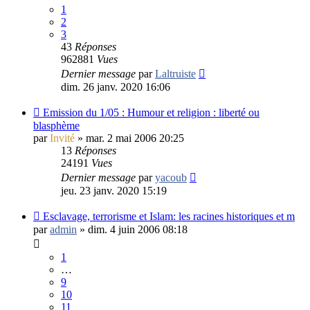
1
2
3
43
Réponses
962881
Vues
Dernier message
par
Laltruiste
dim. 26 janv. 2020 16:06
Emission du 1/05 : Humour et religion : liberté ou
blasphème
par
Invité
»
mar. 2 mai 2006 20:25
13
Réponses
24191
Vues
Dernier message
par
yacoub
jeu. 23 janv. 2020 15:19
Esclavage, terrorisme et Islam: les racines historiques et m
par
admin
»
dim. 4 juin 2006 08:18
1
…
9
10
11