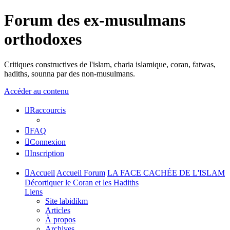
Forum des ex-musulmans
orthodoxes
Critiques constructives de l'islam, charia islamique, coran, fatwas,
hadiths, sounna par des non-musulmans.
Accéder au contenu
Raccourcis
FAQ
Connexion
Inscription
Accueil
Accueil Forum
LA FACE CACHÉE DE L'ISLAM
Décortiquer le Coran et les Hadiths
Liens
Site labidikm
Articles
À propos
Archives