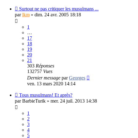
Surtout ne pas critiquer les musulmans ...
par
lkm
»
dim. 24 avr. 2005 18:18
1
…
17
18
19
20
21
303
Réponses
132757
Vues
Dernier message
par
Georges
ven. 13 mars 2020 14:14
Tous musulmans! Et après?
par
BarbieTurik
»
mer. 24 juil. 2013 14:38
1
2
3
4
5