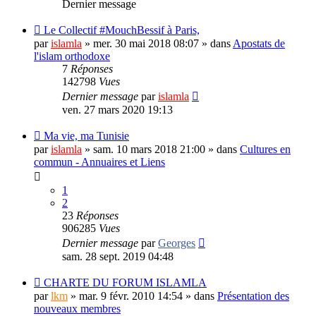
Dernier message
Le Collectif #MouchBessif à Paris,
par
islamla
»
mer. 30 mai 2018 08:07
» dans
Apostats de
l'islam orthodoxe
7
Réponses
142798
Vues
Dernier message
par
islamla
ven. 27 mars 2020 19:13
Ma vie, ma Tunisie
par
islamla
»
sam. 10 mars 2018 21:00
» dans
Cultures en
commun - Annuaires et Liens
1
2
23
Réponses
906285
Vues
Dernier message
par
Georges
sam. 28 sept. 2019 04:48
CHARTE DU FORUM ISLAMLA
par
lkm
»
mar. 9 févr. 2010 14:54
» dans
Présentation des
nouveaux membres