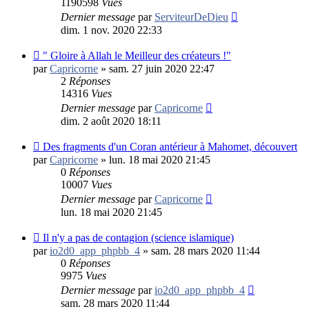
1190598
Vues
Dernier message
par
ServiteurDeDieu
dim. 1 nov. 2020 22:33
" Gloire à Allah le Meilleur des créateurs !"
par
Capricorne
»
sam. 27 juin 2020 22:47
2
Réponses
14316
Vues
Dernier message
par
Capricorne
dim. 2 août 2020 18:11
Des fragments d'un Coran antérieur à Mahomet, découvert
par
Capricorne
»
lun. 18 mai 2020 21:45
0
Réponses
10007
Vues
Dernier message
par
Capricorne
lun. 18 mai 2020 21:45
Il n'y a pas de contagion (science islamique)
par
io2d0_app_phpbb_4
»
sam. 28 mars 2020 11:44
0
Réponses
9975
Vues
Dernier message
par
io2d0_app_phpbb_4
sam. 28 mars 2020 11:44