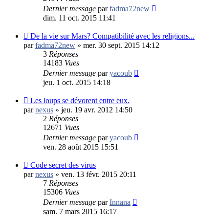
Dernier message
par
fadma72new
dim. 11 oct. 2015 11:41
De la vie sur Mars? Compatibilité avec les religions...
par
fadma72new
»
mer. 30 sept. 2015 14:12
3
Réponses
14183
Vues
Dernier message
par
yacoub
jeu. 1 oct. 2015 14:18
Les loups se dévorent entre eux.
par
nexus
»
jeu. 19 avr. 2012 14:50
2
Réponses
12671
Vues
Dernier message
par
yacoub
ven. 28 août 2015 15:51
Code secret des virus
par
nexus
»
ven. 13 févr. 2015 20:11
7
Réponses
15306
Vues
Dernier message
par
Innana
sam. 7 mars 2015 16:17