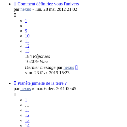
Comment définiriez vous l'univers
par
nexus
»
lun. 28 mai 2012 21:02
1
…
9
10
11
12
13
184
Réponses
162079
Vues
Dernier message
par
nexus
sam. 23 févr. 2019 15:23
Planète jumelle de la terre,?
par
nexus
»
mar. 6 déc. 2011 00:45
1
…
11
12
13
14