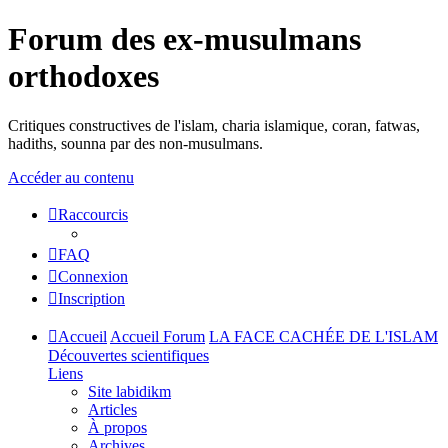
Forum des ex-musulmans
orthodoxes
Critiques constructives de l'islam, charia islamique, coran, fatwas,
hadiths, sounna par des non-musulmans.
Accéder au contenu
Raccourcis
FAQ
Connexion
Inscription
Accueil
Accueil Forum
LA FACE CACHÉE DE L'ISLAM
Découvertes scientifiques
Liens
Site labidikm
Articles
À propos
Archives