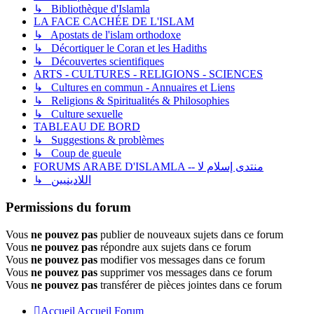
↳ Bibliothèque d'Islamla
LA FACE CACHÉE DE L'ISLAM
↳ Apostats de l'islam orthodoxe
↳ Décortiquer le Coran et les Hadiths
↳ Découvertes scientifiques
ARTS - CULTURES - RELIGIONS - SCIENCES
↳ Cultures en commun - Annuaires et Liens
↳ Religions & Spiritualités & Philosophies
↳ Culture sexuelle
TABLEAU DE BORD
↳ Suggestions & problèmes
↳ Coup de gueule
FORUMS ARABE D'ISLAMLA -- منتدى إسلام لا
↳ اللادينيين
Permissions du forum
Vous
ne pouvez pas
publier de nouveaux sujets dans ce forum
Vous
ne pouvez pas
répondre aux sujets dans ce forum
Vous
ne pouvez pas
modifier vos messages dans ce forum
Vous
ne pouvez pas
supprimer vos messages dans ce forum
Vous
ne pouvez pas
transférer de pièces jointes dans ce forum
Accueil
Accueil Forum