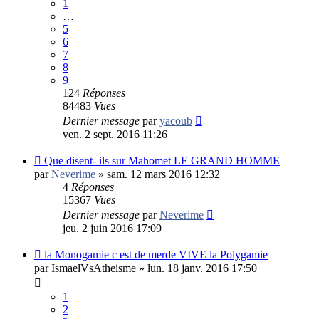
1
…
5
6
7
8
9
124
Réponses
84483
Vues
Dernier message
par
yacoub
ven. 2 sept. 2016 11:26
Que disent- ils sur Mahomet LE GRAND HOMME
par
Neverime
»
sam. 12 mars 2016 12:32
4
Réponses
15367
Vues
Dernier message
par
Neverime
jeu. 2 juin 2016 17:09
la Monogamie c est de merde VIVE la Polygamie
par
IsmaelVsAtheisme
»
lun. 18 janv. 2016 17:50
1
2