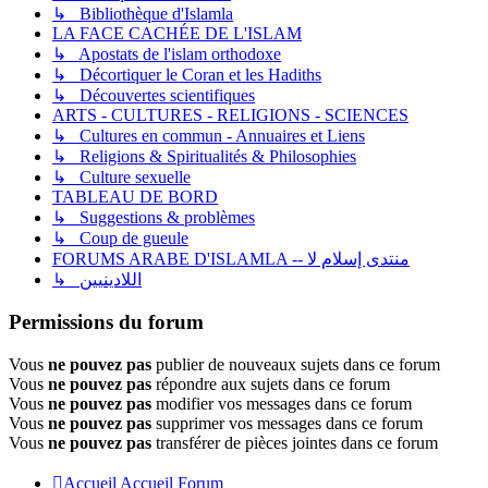
↳ Bibliothèque d'Islamla
LA FACE CACHÉE DE L'ISLAM
↳ Apostats de l'islam orthodoxe
↳ Décortiquer le Coran et les Hadiths
↳ Découvertes scientifiques
ARTS - CULTURES - RELIGIONS - SCIENCES
↳ Cultures en commun - Annuaires et Liens
↳ Religions & Spiritualités & Philosophies
↳ Culture sexuelle
TABLEAU DE BORD
↳ Suggestions & problèmes
↳ Coup de gueule
FORUMS ARABE D'ISLAMLA -- منتدى إسلام لا
↳ اللادينيين
Permissions du forum
Vous
ne pouvez pas
publier de nouveaux sujets dans ce forum
Vous
ne pouvez pas
répondre aux sujets dans ce forum
Vous
ne pouvez pas
modifier vos messages dans ce forum
Vous
ne pouvez pas
supprimer vos messages dans ce forum
Vous
ne pouvez pas
transférer de pièces jointes dans ce forum
Accueil
Accueil Forum