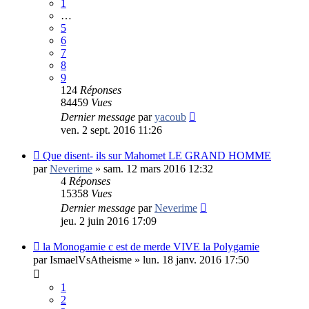
1
…
5
6
7
8
9
124
Réponses
84459
Vues
Dernier message
par
yacoub
ven. 2 sept. 2016 11:26
Que disent- ils sur Mahomet LE GRAND HOMME
par
Neverime
»
sam. 12 mars 2016 12:32
4
Réponses
15358
Vues
Dernier message
par
Neverime
jeu. 2 juin 2016 17:09
la Monogamie c est de merde VIVE la Polygamie
par
IsmaelVsAtheisme
»
lun. 18 janv. 2016 17:50
1
2