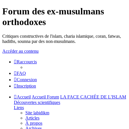
Forum des ex-musulmans
orthodoxes
Critiques constructives de l'islam, charia islamique, coran, fatwas,
hadiths, sounna par des non-musulmans.
Accéder au contenu
Raccourcis
FAQ
Connexion
Inscription
Accueil
Accueil Forum
LA FACE CACHÉE DE L'ISLAM
Découvertes scientifiques
Liens
Site labidikm
Articles
À propos
Archives