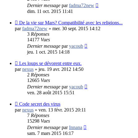
Dernier message
par
fadma72new
dim. 11 oct. 2015 11:41
De la vie sur Mars? Compatibilité avec les religions...
par
fadma72new
»
mer. 30 sept. 2015 14:12
3
Réponses
14177
Vues
Dernier message
par
yacoub
jeu. 1 oct. 2015 14:18
Les loups se dévorent entre eux.
par
nexus
»
jeu. 19 avr. 2012 14:50
2
Réponses
12665
Vues
Dernier message
par
yacoub
ven. 28 août 2015 15:51
Code secret des virus
par
nexus
»
ven. 13 févr. 2015 20:11
7
Réponses
15298
Vues
Dernier message
par
Innana
sam. 7 mars 2015 16:17