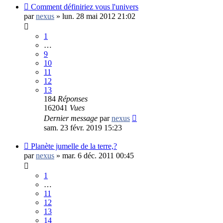
Comment définiriez vous l'univers
par
nexus
»
lun. 28 mai 2012 21:02
1
…
9
10
11
12
13
184
Réponses
162041
Vues
Dernier message
par
nexus
sam. 23 févr. 2019 15:23
Planète jumelle de la terre,?
par
nexus
»
mar. 6 déc. 2011 00:45
1
…
11
12
13
14