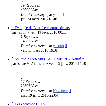
3
39
Réponses
40509
Vues
Dernier message
par
yaoull
jeu. 24 mars 2016 18:48
Evangile de Barnabé et autres débats
par
yaoull
»
ven. 19 févr. 2016 00:13
6
Réponses
14087
Vues
Dernier message
par
yacoub
ven. 11 mars 2016 19:38
Sourate 24 An-Nur (LA LUMIERE) :Adultère
par
IsmaelVsAtheisme
»
ven. 15 janv. 2016 14:29
1
2
17
Réponses
23696
Vues
Dernier message
par
Neverime
mar. 19 janv. 2016 22:04
Les écolos de EELV