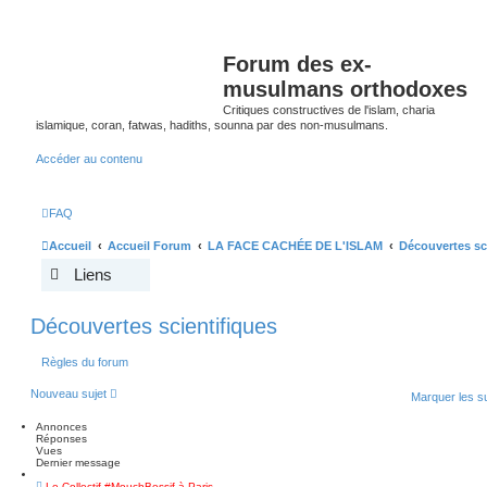
Forum des ex-
musulmans orthodoxes
Critiques constructives de l'islam, charia
islamique, coran, fatwas, hadiths, sounna par des non-musulmans.
Accéder au contenu
FAQ
Accueil
Accueil Forum
LA FACE CACHÉE DE L'ISLAM
Découvertes sc
Liens
Découvertes scientifiques
Règles du forum
Nouveau sujet
Marquer les s
Annonces
Réponses
Vues
Dernier message
Le Collectif #MouchBessif à Paris,