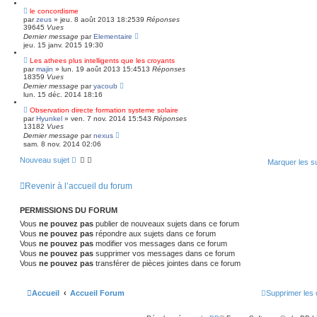
le concordisme
par
zeus
»
jeu. 8 août 2013 18:25
39
Réponses
39645
Vues
Dernier message
par
Elementaire
jeu. 15 janv. 2015 19:30
Les athees plus intelligents que les croyants
par
majin
»
lun. 19 août 2013 15:45
13
Réponses
18359
Vues
Dernier message
par
yacoub
lun. 15 déc. 2014 18:16
Observation directe formation systeme solaire
par
Hyunkel
»
ven. 7 nov. 2014 15:54
3
Réponses
13182
Vues
Dernier message
par
nexus
sam. 8 nov. 2014 02:06
Nouveau sujet
Marquer les s
Revenir à l’accueil du forum
PERMISSIONS DU FORUM
Vous
ne pouvez pas
publier de nouveaux sujets dans ce forum
Vous
ne pouvez pas
répondre aux sujets dans ce forum
Vous
ne pouvez pas
modifier vos messages dans ce forum
Vous
ne pouvez pas
supprimer vos messages dans ce forum
Vous
ne pouvez pas
transférer de pièces jointes dans ce forum
Accueil
Accueil Forum
Supprimer les 