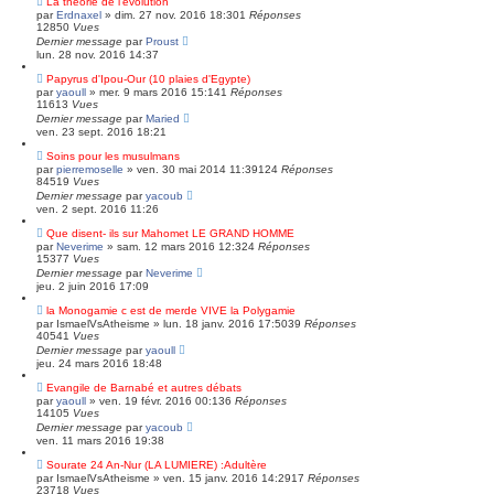
La théorie de l'évolution
par
Erdnaxel
»
dim. 27 nov. 2016 18:30
1
Réponses
12850
Vues
Dernier message
par
Proust
lun. 28 nov. 2016 14:37
Papyrus d'Ipou-Our (10 plaies d'Egypte)
par
yaoull
»
mer. 9 mars 2016 15:14
1
Réponses
11613
Vues
Dernier message
par
Maried
ven. 23 sept. 2016 18:21
Soins pour les musulmans
par
pierremoselle
»
ven. 30 mai 2014 11:39
124
Réponses
84519
Vues
Dernier message
par
yacoub
ven. 2 sept. 2016 11:26
Que disent- ils sur Mahomet LE GRAND HOMME
par
Neverime
»
sam. 12 mars 2016 12:32
4
Réponses
15377
Vues
Dernier message
par
Neverime
jeu. 2 juin 2016 17:09
la Monogamie c est de merde VIVE la Polygamie
par
IsmaelVsAtheisme
»
lun. 18 janv. 2016 17:50
39
Réponses
40541
Vues
Dernier message
par
yaoull
jeu. 24 mars 2016 18:48
Evangile de Barnabé et autres débats
par
yaoull
»
ven. 19 févr. 2016 00:13
6
Réponses
14105
Vues
Dernier message
par
yacoub
ven. 11 mars 2016 19:38
Sourate 24 An-Nur (LA LUMIERE) :Adultère
par
IsmaelVsAtheisme
»
ven. 15 janv. 2016 14:29
17
Réponses
23718
Vues