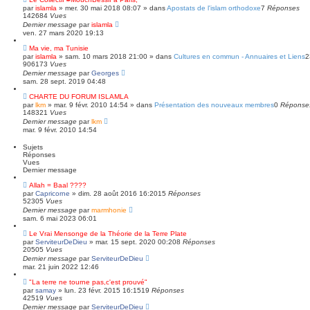
par
islamla
»
mer. 30 mai 2018 08:07
» dans
Apostats de l'islam orthodoxe
7
Réponses
142684
Vues
Dernier message
par
islamla
ven. 27 mars 2020 19:13
Ma vie, ma Tunisie
par
islamla
»
sam. 10 mars 2018 21:00
» dans
Cultures en commun - Annuaires et Liens
906173
Vues
Dernier message
par
Georges
sam. 28 sept. 2019 04:48
CHARTE DU FORUM ISLAMLA
par
lkm
»
mar. 9 févr. 2010 14:54
» dans
Présentation des nouveaux membres
0
Réponse
148321
Vues
Dernier message
par
lkm
mar. 9 févr. 2010 14:54
Sujets
Réponses
Vues
Dernier message
Allah = Baal ????
par
Capricorne
»
dim. 28 août 2016 16:20
15
Réponses
52305
Vues
Dernier message
par
marmhonie
sam. 6 mai 2023 06:01
Le Vrai Mensonge de la Théorie de la Terre Plate
par
ServiteurDeDieu
»
mar. 15 sept. 2020 00:20
8
Réponses
20505
Vues
Dernier message
par
ServiteurDeDieu
mar. 21 juin 2022 12:46
"La terre ne tourne pas,c'est prouvé"
par
samay
»
lun. 23 févr. 2015 16:15
19
Réponses
42519
Vues
Dernier message
par
ServiteurDeDieu