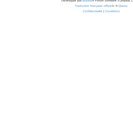
Développé par
phpBB
® Forum Software © phpBB L
Traduction française officielle
©
Qiaeru
Confidentialité
|
Conditions