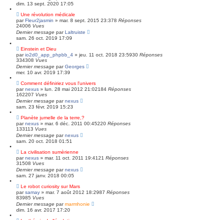
dim. 13 sept. 2020 17:05
Une révolution médicale
par
Fleur2jasmin
»
mar. 8 sept. 2015 23:37
8
Réponses
24006
Vues
Dernier message
par
Laltruiste
sam. 26 oct. 2019 17:09
Einstein et Dieu
par
io2d0_app_phpbb_4
»
jeu. 11 oct. 2018 23:59
30
Réponses
334308
Vues
Dernier message
par
Georges
mer. 10 avr. 2019 17:39
Comment définiriez vous l'univers
par
nexus
»
lun. 28 mai 2012 21:02
184
Réponses
162207
Vues
Dernier message
par
nexus
sam. 23 févr. 2019 15:23
Planète jumelle de la terre,?
par
nexus
»
mar. 6 déc. 2011 00:45
220
Réponses
133113
Vues
Dernier message
par
nexus
sam. 20 oct. 2018 01:51
La civilisation sumèrienne
par
nexus
»
mar. 11 oct. 2011 19:41
21
Réponses
31508
Vues
Dernier message
par
nexus
sam. 27 janv. 2018 00:05
Le robot curiosity sur Mars
par
samay
»
mar. 7 août 2012 18:29
87
Réponses
83985
Vues
Dernier message
par
marmhonie
dim. 16 avr. 2017 17:20