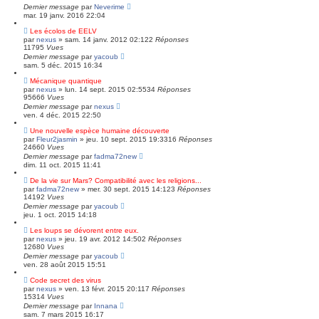
Dernier message
par
Neverime
mar. 19 janv. 2016 22:04
Les écolos de EELV
par
nexus
»
sam. 14 janv. 2012 02:12
2
Réponses
11795
Vues
Dernier message
par
yacoub
sam. 5 déc. 2015 16:34
Mécanique quantique
par
nexus
»
lun. 14 sept. 2015 02:55
34
Réponses
95666
Vues
Dernier message
par
nexus
ven. 4 déc. 2015 22:50
Une nouvelle espèce humaine découverte
par
Fleur2jasmin
»
jeu. 10 sept. 2015 19:33
16
Réponses
24660
Vues
Dernier message
par
fadma72new
dim. 11 oct. 2015 11:41
De la vie sur Mars? Compatibilité avec les religions...
par
fadma72new
»
mer. 30 sept. 2015 14:12
3
Réponses
14192
Vues
Dernier message
par
yacoub
jeu. 1 oct. 2015 14:18
Les loups se dévorent entre eux.
par
nexus
»
jeu. 19 avr. 2012 14:50
2
Réponses
12680
Vues
Dernier message
par
yacoub
ven. 28 août 2015 15:51
Code secret des virus
par
nexus
»
ven. 13 févr. 2015 20:11
7
Réponses
15314
Vues
Dernier message
par
Innana
sam. 7 mars 2015 16:17