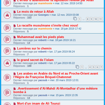
L’erreur d’abandonner la lapidation révélée par Allah
Dernier message par
marmhonie
«
mar. 12 nov. 2019 14:50
Réponses :
1
Le mois de retour à Allah
Dernier message par
Georges
«
mar. 12 nov. 2019 03:08
Réponses :
153
1
8
9
10
11
…
La racaille musulmane s'invite chez vous!
Dernier message par
marmhonie
«
mar. 18 juin 2019 17:42
Réponses :
5
Muhammad avait les pieds plats
Dernier message par
robertt
«
mar. 18 juin 2019 16:21
Réponses :
13
Lumières sur le chemin
Dernier message par
robertt
«
lun. 17 juin 2019 06:24
Réponses :
7
le grand secret de l'islam
Dernier message par
robertt
«
lun. 17 juin 2019 05:22
Réponses :
100
1
4
5
6
7
…
Les arabes en Arabie du Nord et au Proche-Orient avant
l'Hégire de Françoise Briquel-Chatonnet
Dernier message par
yacoub
«
mer. 20 mars 2019 12:01
Réponses :
1
.Avertissement d’Al-Mahdi Al-Montadhar d’une météore
bombe à
Dernier message par
yacoub
«
mar. 15 janv. 2019 13:35
Réponses :
13
Mort d'un imam de Ali Tounzi