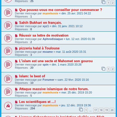
Réponses :
25
1
2
Que pouvez-vous me conseiller pour commencer ?
Dernier message par
marmhonie
«
dim. 25 avr. 2021 04:22
Réponses :
1
Sahih Bukhari en français.
Dernier message par
xyz1
«
dim. 31 janv. 2021 10:12
Réponses :
8
Réussir sa lettre de motivation
Dernier message par
Aphrodisiaque
«
lun. 12 oct. 2020 01:39
Réponses :
2
pizzeria halal à Toulouse
Dernier message par
moame
«
mar. 11 août 2020 15:31
Réponses :
3
L’islam est une secte et Mahomet son gourou
Dernier message par
spin
«
dim. 1 mars 2020 20:26
Réponses :
20
1
2
Islam: le best of
Dernier message par
Forumer
«
sam. 22 févr. 2020 15:16
Réponses :
10
Attaque massive islamique de notre forum.
Dernier message par
marmhonie
«
mer. 25 déc. 2019 15:20
Réponses :
5
Les scientifiques et ...!
Dernier message par
marmhonie
«
jeu. 12 déc. 2019 19:36
Réponses :
294
1
17
18
19
20
…