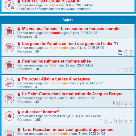
CHARTE DU FORUM ISLAMLA
Dernier message par
lkm
«
mar. 9 févr. 2010 14:54
Publié dans
Présentation des nouveaux membres
Sujets
Ma vie, ma Tunisie - Livre audio en français complet
Dernier message par
islamla
«
jeu. 9 janv. 2025 22:05
Réponses :
2
Les gens du Paradis se rient des gens de l'enfer ??
Dernier message par
marmhonie
«
jeu. 9 janv. 2025 05:09
Réponses :
15
1
2
Femme musulmane et homme athée
Dernier message par
Rafi
«
lun. 18 nov. 2024 14:51
Réponses :
18
1
2
Pourquoi Allah a tué les dinosaures
Dernier message par
marmhonie
«
lun. 8 juil. 2024 17:37
Réponses :
3
Le Saint Coran dans la traduction de Jacques Berque
Dernier message par
spin
«
mer. 6 déc. 2023 03:19
Réponses :
32
1
2
3
qui est cet homme?
Dernier message par
nicolas78
«
jeu. 20 juil. 2023 14:35
Réponses :
103
1
4
5
6
7
…
Tariq Ramadan, mieux vaut queutard que jamais
Dernier message par
marmhonie
«
ven. 3 févr. 2023 04:02