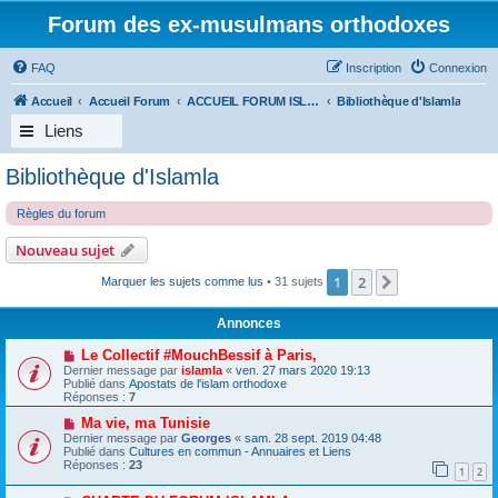
Forum des ex-musulmans orthodoxes
FAQ
Inscription
Connexion
Accueil
Accueil Forum
ACCUEIL FORUM ISLAMLA
Bibliothèque d'Islamla
Liens
Bibliothèque d'Islamla
Règles du forum
Nouveau sujet
1
2
Suivant
Marquer les sujets comme lus
• 31 sujets
Annonces
Le Collectif #MouchBessif à Paris,
Dernier message par
islamla
«
ven. 27 mars 2020 19:13
Publié dans
Apostats de l'islam orthodoxe
Réponses :
7
Ma vie, ma Tunisie
Dernier message par
Georges
«
sam. 28 sept. 2019 04:48
Publié dans
Cultures en commun - Annuaires et Liens
Réponses :
23
1
2