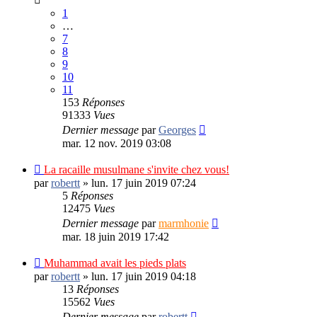
1
…
7
8
9
10
11
153
Réponses
91333
Vues
Dernier message
par
Georges
mar. 12 nov. 2019 03:08
La racaille musulmane s'invite chez vous!
par
robertt
»
lun. 17 juin 2019 07:24
5
Réponses
12475
Vues
Dernier message
par
marmhonie
mar. 18 juin 2019 17:42
Muhammad avait les pieds plats
par
robertt
»
lun. 17 juin 2019 04:18
13
Réponses
15562
Vues
Dernier message
par
robertt