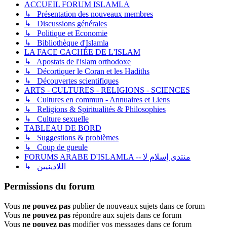
ACCUEIL FORUM ISLAMLA
↳ Présentation des nouveaux membres
↳ Discussions générales
↳ Politique et Economie
↳ Bibliothèque d'Islamla
LA FACE CACHÉE DE L'ISLAM
↳ Apostats de l'islam orthodoxe
↳ Décortiquer le Coran et les Hadiths
↳ Découvertes scientifiques
ARTS - CULTURES - RELIGIONS - SCIENCES
↳ Cultures en commun - Annuaires et Liens
↳ Religions & Spiritualités & Philosophies
↳ Culture sexuelle
TABLEAU DE BORD
↳ Suggestions & problèmes
↳ Coup de gueule
FORUMS ARABE D'ISLAMLA -- منتدى إسلام لا
↳ اللادينيين
Permissions du forum
Vous
ne pouvez pas
publier de nouveaux sujets dans ce forum
Vous
ne pouvez pas
répondre aux sujets dans ce forum
Vous
ne pouvez pas
modifier vos messages dans ce forum