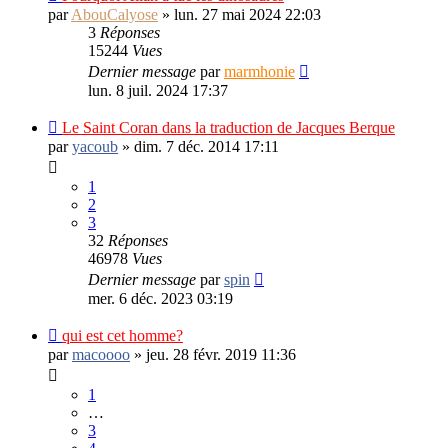
par
AbouCalyose
»
lun. 27 mai 2024 22:03
3
Réponses
15244
Vues
Dernier message
par
marmhonie
lun. 8 juil. 2024 17:37
Le Saint Coran dans la traduction de Jacques Berque
par
yacoub
»
dim. 7 déc. 2014 17:11
1
2
3
32
Réponses
46978
Vues
Dernier message
par
spin
mer. 6 déc. 2023 03:19
qui est cet homme?
par
macoooo
»
jeu. 28 févr. 2019 11:36
1
…
3