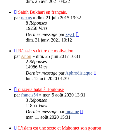
dim. 25 avr. 2021 04:22
Sahih Bukhari en français.
par
nexus
»
dim. 21 juin 2015 19:32
8
Réponses
19258
Vues
Dernier message
par
xyz1
dim. 31 janv. 2021 10:12
Réussir sa lettre de motivation
par
Anou
»
dim. 25 juin 2017 16:31
2
Réponses
14986
Vues
Dernier message
par
Aphrodisiaque
lun. 12 oct. 2020 01:39
pizzeria halal à Toulouse
par
francis54
»
mer. 5 août 2020 13:31
3
Réponses
11855
Vues
Dernier message
par
moame
mar. 11 août 2020 15:31
L’islam est une secte et Mahomet son gourou