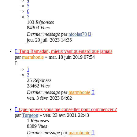
4
5
6
7
103
Réponses
84303
Vues
Dernier message
par
nicolas78
jeu. 20 juil. 2023 14:35
Tariq Ramadan, mieux vaut queutard que jamais
par
marmhonie
»
mar. 18 juin 2019 07:54
1
2
25
Réponses
28462
Vues
Dernier message
par
marmhonie
ven. 3 févr. 2023 04:02
Que pouvez-vous me conseiller pour commencer ?
par
Turgeon
»
ven. 23 avr. 2021 22:43
1
Réponses
8389
Vues
Dernier message
par
marmhonie