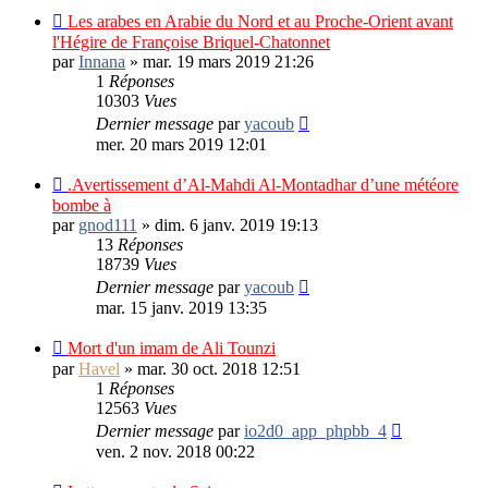
Les arabes en Arabie du Nord et au Proche-Orient avant
l'Hégire de Françoise Briquel-Chatonnet
par
Innana
»
mar. 19 mars 2019 21:26
1
Réponses
10303
Vues
Dernier message
par
yacoub
mer. 20 mars 2019 12:01
.Avertissement d’Al-Mahdi Al-Montadhar d’une météore
bombe à
par
gnod111
»
dim. 6 janv. 2019 19:13
13
Réponses
18739
Vues
Dernier message
par
yacoub
mar. 15 janv. 2019 13:35
Mort d'un imam de Ali Tounzi
par
Havel
»
mar. 30 oct. 2018 12:51
1
Réponses
12563
Vues
Dernier message
par
io2d0_app_phpbb_4
ven. 2 nov. 2018 00:22