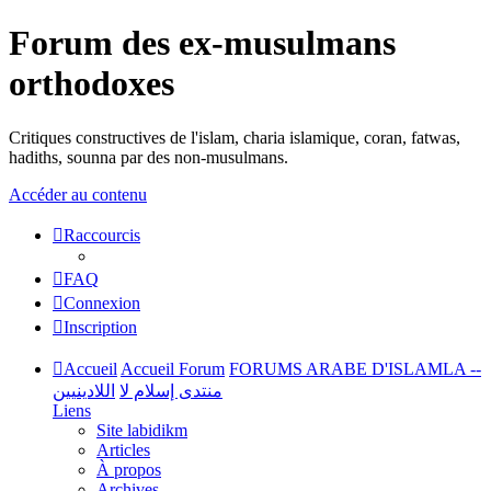
Forum des ex-musulmans
orthodoxes
Critiques constructives de l'islam, charia islamique, coran, fatwas,
hadiths, sounna par des non-musulmans.
Accéder au contenu
Raccourcis
FAQ
Connexion
Inscription
Accueil
Accueil Forum
FORUMS ARABE D'ISLAMLA --
منتدى إسلام لا
اللادينيين
Liens
Site labidikm
Articles
À propos
Archives