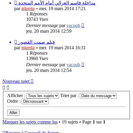
مداخلة قاسم الغزالي أمام الأمم المتحدة
par
islamla
»
mer. 19 mars 2014 17:21
1
Réponses
10743
Vues
Dernier message
par
yacoub
jeu. 20 mars 2014 12:59
فيلم صمت القصور
par
islamla
»
mer. 19 mars 2014 16:31
1
Réponses
13960
Vues
Dernier message
par
yacoub
jeu. 20 mars 2014 12:54
Nouveau sujet
Afficher :
Trier par :
Ordre :
Marquer les sujets comme lus
• 19 sujets • Page
1
sur
1
Revenir à l’accueil du forum