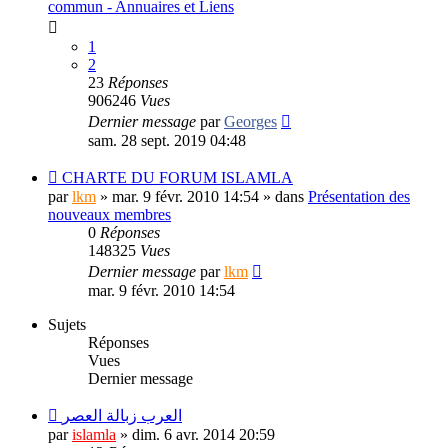
commun - Annuaires et Liens
1
2
23
Réponses
906246
Vues
Dernier message
par
Georges
sam. 28 sept. 2019 04:48
CHARTE DU FORUM ISLAMLA
par
lkm
»
mar. 9 févr. 2010 14:54
» dans
Présentation des
nouveaux membres
0
Réponses
148325
Vues
Dernier message
par
lkm
mar. 9 févr. 2010 14:54
Sujets
Réponses
Vues
Dernier message
العرب زبالة العصر
par
islamla
»
dim. 6 avr. 2014 20:59