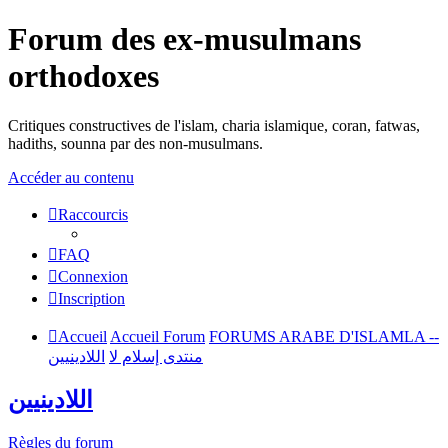
Forum des ex-musulmans
orthodoxes
Critiques constructives de l'islam, charia islamique, coran, fatwas,
hadiths, sounna par des non-musulmans.
Accéder au contenu
Raccourcis
FAQ
Connexion
Inscription
Accueil
Accueil Forum
FORUMS ARABE D'ISLAMLA --
منتدى إسلام لا
اللادينيين
اللادينيين
Règles du forum