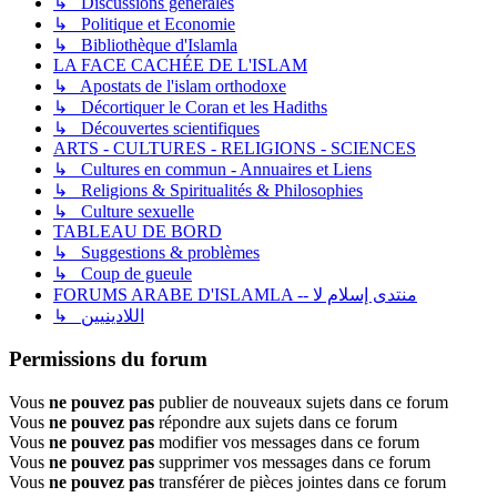
↳ Discussions générales
↳ Politique et Economie
↳ Bibliothèque d'Islamla
LA FACE CACHÉE DE L'ISLAM
↳ Apostats de l'islam orthodoxe
↳ Décortiquer le Coran et les Hadiths
↳ Découvertes scientifiques
ARTS - CULTURES - RELIGIONS - SCIENCES
↳ Cultures en commun - Annuaires et Liens
↳ Religions & Spiritualités & Philosophies
↳ Culture sexuelle
TABLEAU DE BORD
↳ Suggestions & problèmes
↳ Coup de gueule
FORUMS ARABE D'ISLAMLA -- منتدى إسلام لا
↳ اللادينيين
Permissions du forum
Vous
ne pouvez pas
publier de nouveaux sujets dans ce forum
Vous
ne pouvez pas
répondre aux sujets dans ce forum
Vous
ne pouvez pas
modifier vos messages dans ce forum
Vous
ne pouvez pas
supprimer vos messages dans ce forum
Vous
ne pouvez pas
transférer de pièces jointes dans ce forum