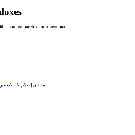
doxes
adiths, sounna par des non-musulmans.
FORUMS ARABE D'ISLAMLA -- منتدى إسلام لا
اللادينيين