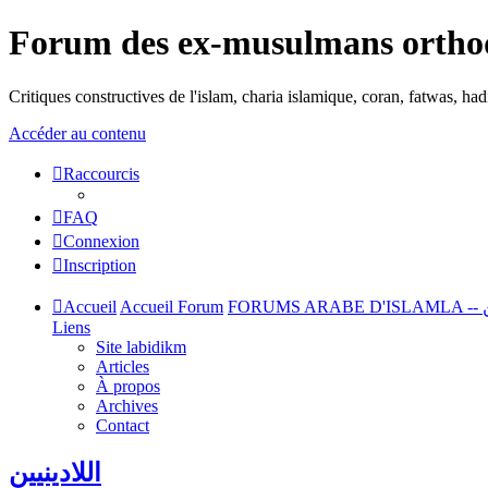
Forum des ex-musulmans ortho
Critiques constructives de l'islam, charia islamique, coran, fatwas, h
Accéder au contenu
Raccourcis
FAQ
Connexion
Inscription
Accueil
Accueil Forum
Liens
Site labidikm
Articles
À propos
Archives
Contact
اللادينيين