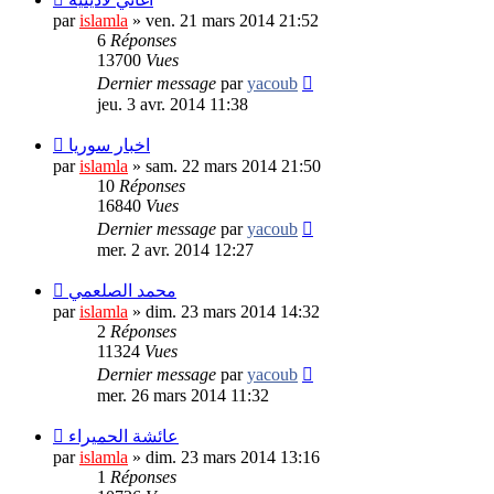
par
islamla
»
ven. 21 mars 2014 21:52
6
Réponses
13700
Vues
Dernier message
par
yacoub
jeu. 3 avr. 2014 11:38
اخبار سوريا
par
islamla
»
sam. 22 mars 2014 21:50
10
Réponses
16840
Vues
Dernier message
par
yacoub
mer. 2 avr. 2014 12:27
محمد الصلعمي
par
islamla
»
dim. 23 mars 2014 14:32
2
Réponses
11324
Vues
Dernier message
par
yacoub
mer. 26 mars 2014 11:32
عائشة الحميراء
par
islamla
»
dim. 23 mars 2014 13:16
1
Réponses