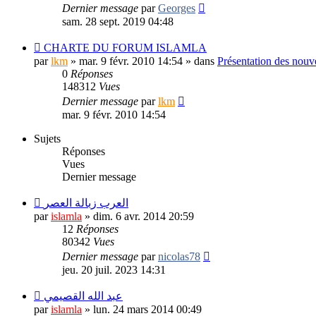
Dernier message
par
Georges
sam. 28 sept. 2019 04:48
CHARTE DU FORUM ISLAMLA
par
lkm
»
mar. 9 févr. 2010 14:54
» dans
Présentation des nou
0
Réponses
148312
Vues
Dernier message
par
lkm
mar. 9 févr. 2010 14:54
Sujets
Réponses
Vues
Dernier message
العرب زبالة العصر
par
islamla
»
dim. 6 avr. 2014 20:59
12
Réponses
80342
Vues
Dernier message
par
nicolas78
jeu. 20 juil. 2023 14:31
عبد الله القصيمي
par
islamla
»
lun. 24 mars 2014 00:49