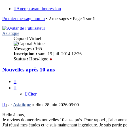
Aperçu avant impression
Premier message non lu
• 2 messages • Page
1
sur
1
Asiatique
Caporal Virtuel
Messages :
165
Inscription :
sam. 19 juil. 2014 12:26
Status :
Hors-ligne
Nouvelles après 10 ans
Citer
Citer
Message
par
Asiatique
»
dim. 28 juin 2026 09:00
non
lu
Hello à tous,
Je reviens donner des nouvelles 10 ans après. Pour rappel , j'ai comme
J'ai réussi mes études et je suis maintenant ingénieure. Je suis partie 