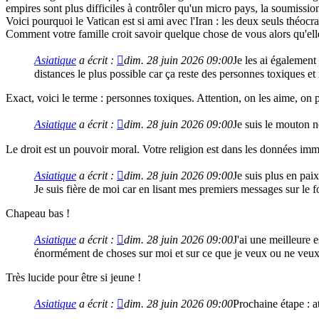
empires sont plus difficiles à contrôler qu'un micro pays, la soumission 
Voici pourquoi le Vatican est si ami avec l'Iran : les deux seuls théocr
Comment votre famille croit savoir quelque chose de vous alors qu'ell
Asiatique
a écrit :
dim. 28 juin 2026 09:00
Je les ai également
distances le plus possible car ça reste des personnes toxiques 
Exact, voici le terme : personnes toxiques. Attention, on les aime, on p
Asiatique
a écrit :
dim. 28 juin 2026 09:00
Je suis le mouton no
Le droit est un pouvoir moral. Votre religion est dans les données imm
Asiatique
a écrit :
dim. 28 juin 2026 09:00
Je suis plus en pai
Je suis fière de moi car en lisant mes premiers messages sur le f
Chapeau bas !
Asiatique
a écrit :
dim. 28 juin 2026 09:00
J'ai une meilleure 
énormément de choses sur moi et sur ce que je veux ou ne veux 
Très lucide pour être si jeune !
Asiatique
a écrit :
dim. 28 juin 2026 09:00
Prochaine étape : at