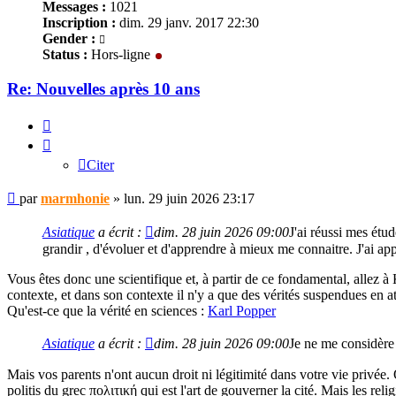
Messages :
1021
Inscription :
dim. 29 janv. 2017 22:30
Gender :
Status :
Hors-ligne
Re: Nouvelles après 10 ans
Citer
Citer
Message
par
marmhonie
»
lun. 29 juin 2026 23:17
non
lu
Asiatique
a écrit :
dim. 28 juin 2026 09:00
J'ai réussi mes étud
grandir , d'évoluer et d'apprendre à mieux me connaitre. J'ai ap
Vous êtes donc une scientifique et, à partir de ce fondamental, allez à K
contexte, et dans son contexte il n'y a que des vérités suspendues en 
Qu'est-ce que la vérité en sciences :
Karl Popper
Asiatique
a écrit :
dim. 28 juin 2026 09:00
Je ne me considère 
Mais vos parents n'ont aucun droit ni légitimité dans votre vie privée. O
politis du grec πολιτική qui est l'art de gouverner la cité. Mais les rel