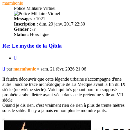
marmhonie
Police Militaire Virtuel
Messages :
1021
Inscription :
dim. 29 janv. 2017 22:30
Gender :
Status :
Hors-ligne
Re: Le mythe de la Qibla
Citer
Message
par
marmhonie
»
sam. 21 févr. 2026 21:06
non
lu
Il faudra découvrir que cette légende urbaine s'accompagne d'une
autre : aucune trace archéologique de La Mecque avant la fin du IX
siècle (neuvième siècle). Voici qui très gênant pour un supposé
prophète arabe illettré ayant vécu dans cette prétendue ville au VII
siècle.
Quand je dis rien, c'est vraiment rien de rien à plus de trente mètres
sous le sable. Il n'y a jamais eu non plus le moindre puits.