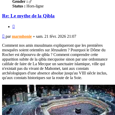
Gender :
Status :
Hors-ligne
Re: Le mythe de la Qibla
Citer
Message
par
marmhonie
»
sam. 21 févr. 2026 21:07
non
lu
Comment nos amis musulmans expliqueront que les premières
mosquées soient orientées sur Jérusalem ? Pourquoi le Dôme du
Rocher est dépourvu de qibla ? Comment comprendre cette
apparition subite de la qibla mecquoise sinon par une ordonnance
califale de faire de La Mecque un sanctuaire islamique, ville qui
n'existait pas du vivant de Mahomet, tant aux constats
archéologiques d'une absence absolue jusqu'au VIII siècle inclus,
qu'aux constats historiques sur la route de la Soie.