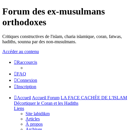
Forum des ex-musulmans
orthodoxes
Critiques constructives de l'islam, charia islamique, coran, fatwas,
hadiths, sounna par des non-musulmans.
Accéder au contenu
Raccourcis
FAQ
Connexion
Inscription
Accueil
Accueil Forum
LA FACE CACHÉE DE L'ISLAM
Décortiquer le Coran et les Hadiths
Liens
Site labidikm
Articles
À propos
Archives