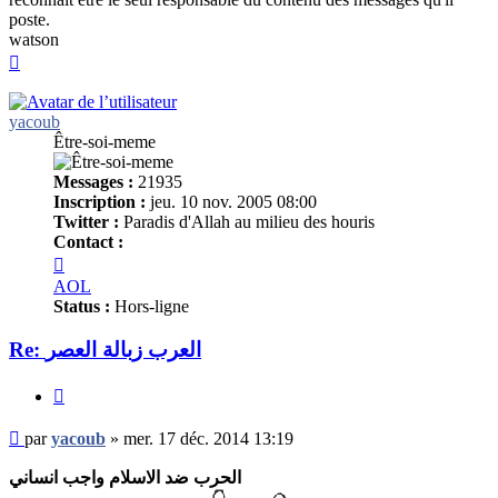
poste.
watson
Haut
yacoub
Être-soi-meme
Messages :
21935
Inscription :
jeu. 10 nov. 2005 08:00
Twitter :
Paradis d'Allah au milieu des houris
Contact :
Contacter
yacoub
AOL
Status :
Hors-ligne
Re: العرب زبالة العصر
Citer
Message
par
yacoub
»
mer. 17 déc. 2014 13:19
non
lu
الحرب ضد الاسلام واجب انساني