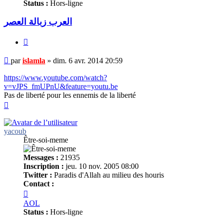
Status :
Hors-ligne
العرب زبالة العصر
Citer
Message
par
islamla
»
dim. 6 avr. 2014 20:59
non
lu
https://www.youtube.com/watch?
v=vJPS_fmUPnU&feature=youtu.be
Pas de liberté pour les ennemis de la liberté
Haut
yacoub
Être-soi-meme
Messages :
21935
Inscription :
jeu. 10 nov. 2005 08:00
Twitter :
Paradis d'Allah au milieu des houris
Contact :
Contacter
yacoub
AOL
Status :
Hors-ligne