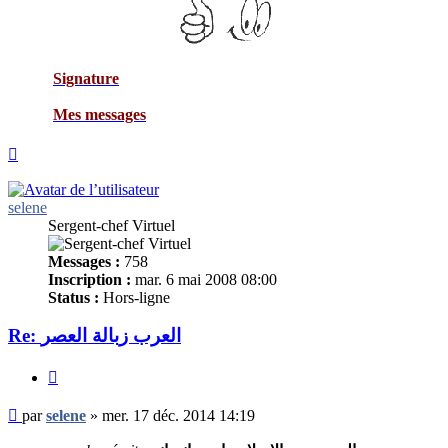
Signature
Mes messages
Haut
selene
Sergent-chef Virtuel
Messages :
758
Inscription :
mar. 6 mai 2008 08:00
Status :
Hors-ligne
Re: العرب زبالة العصر
Citer
Message
par
selene
»
mer. 17 déc. 2014 14:19
non
lu