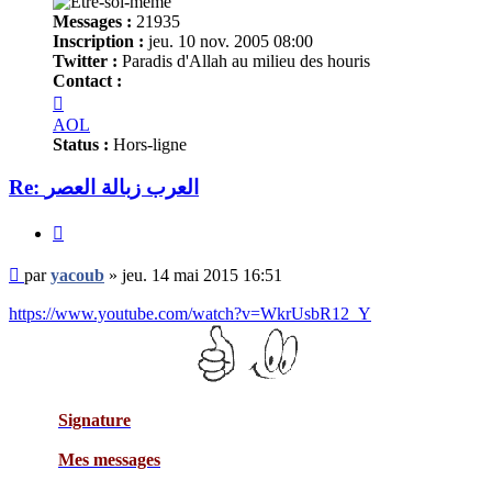
Messages :
21935
Inscription :
jeu. 10 nov. 2005 08:00
Twitter :
Paradis d'Allah au milieu des houris
Contact :
Contacter
yacoub
AOL
Status :
Hors-ligne
Re: العرب زبالة العصر
Citer
Message
par
yacoub
»
jeu. 14 mai 2015 16:51
non
lu
https://www.youtube.com/watch?v=WkrUsbR12_Y
Signature
Mes messages