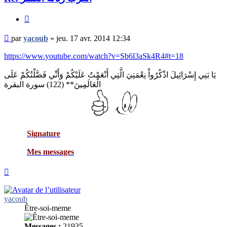
Citer
Message
par
yacoub
»
jeu. 17 avr. 2014 12:34
non
lu
https://www.youtube.com/watch?v=Sb6l3aSk4R4#t=18
يَا بَنِي إِسْرَائِيلَ اذْكُرُواْ نِعْمَتِيَ الَّتِي أَنْعَمْتُ عَلَيْكُمْ وَأَنِّي فَضَّلْتُكُمْ عَلَى
الْعَالَمِينَ** (122) سورة البقرة
Signature
Mes messages
Haut
yacoub
Être-soi-meme
Messages :
21935