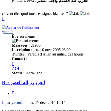
yacoub a écrit :
الحرب ضد الاسلام واجب انساني
çà veut dire quoi tous ces signes bizarres ?
Haut
yacoub
Être-soi-meme
Messages :
21935
Inscription :
jeu. 10 nov. 2005 08:00
Twitter :
Paradis d'Allah au milieu des houris
Contact :
Contacter
yacoub
AOL
Status :
Hors-ligne
Re: العرب زبالة العصر
Citer
Message
par
yacoub
»
mer. 17 déc. 2014 16:14
non
lu