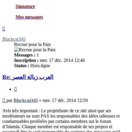
Signature
Mes messages
Haut
Blackcat345
Recrue pour la Paix
Messages :
1
Inscription :
mer. 17 déc. 2014 12:46
Status :
Hors-ligne
Re: العرب زبالة العصر
Citer
Message
par
Blackcat345
»
mer. 17 déc. 2014 12:59
non
lu
Avis très important : Le propriétaire de ce site ainsi que ses
modérateurs ne sont PAS les responsables des idées odieuses et
condamnables proférées par certains membres sur le forum
d’Islamla. Chaque membre est responsable de ses propos et
reconnaît être le seul responsable du contenu des messages qu'il