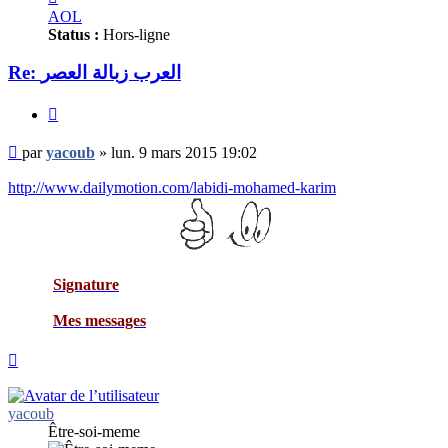
yacoub
AOL
Status :
Hors-ligne
Re: العرب زبالة العصر
Citer
Message
par
yacoub
»
lun. 9 mars 2015 19:02
non
lu
http://www.dailymotion.com/labidi-mohamed-karim
Signature
Mes messages
Haut
yacoub
Être-soi-meme