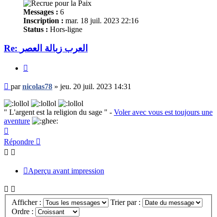
Messages :
6
Inscription :
mar. 18 juil. 2023 22:16
Status :
Hors-ligne
Re: العرب زبالة العصر
Citer
Message
par
nicolas78
»
jeu. 20 juil. 2023 14:31
non
lu
" L'argent est la religion du sage " -
Voler avec vous est toujours une
aventure
Haut
Répondre
Aperçu avant impression
Afficher :
Trier par :
Ordre :