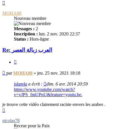
Haut
MOHA88
Nouveau membre
Messages :
2
Inscription :
lun. 2 nov. 2020 22:37
Status :
Hors-ligne
Re: العرب زبالة العصر
Citer
Message
par
MOHA88
»
jeu. 25 nov. 2021 18:18
non
lu
islamla
a écrit :
dim. 6 avr. 2014 20:59
https://www.youtube.com/watch?
v=vJPS_fmUPnU&feature=youtu.be
.
je trouve cette vidéo clairement raciste envers les arabes .
Haut
nicolas78
Recrue pour la Paix