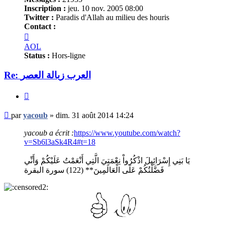
Inscription :
jeu. 10 nov. 2005 08:00
Twitter :
Paradis d'Allah au milieu des houris
Contact :
Contacter
yacoub
AOL
Status :
Hors-ligne
Re: العرب زبالة العصر
Citer
Message
par
yacoub
»
dim. 31 août 2014 14:24
non
lu
yacoub a écrit :
https://www.youtube.com/watch?
v=Sb6l3aSk4R4#t=18
يَا بَنِي إِسْرَائِيلَ اذْكُرُواْ نِعْمَتِيَ الَّتِي أَنْعَمْتُ عَلَيْكُمْ وَأَنِّي
فَضَّلْتُكُمْ عَلَى الْعَالَمِينَ** (122) سورة البقرة