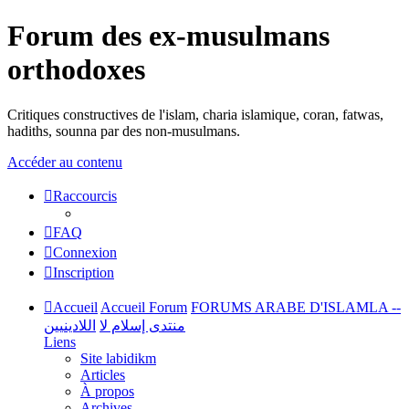
Forum des ex-musulmans
orthodoxes
Critiques constructives de l'islam, charia islamique, coran, fatwas,
hadiths, sounna par des non-musulmans.
Accéder au contenu
Raccourcis
FAQ
Connexion
Inscription
Accueil
Accueil Forum
FORUMS ARABE D'ISLAMLA --
منتدى إسلام لا
اللادينيين
Liens
Site labidikm
Articles
À propos
Archives