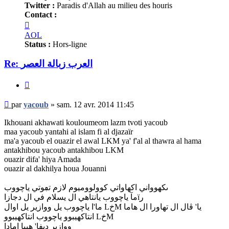
Twitter :
Paradis d'Allah au milieu des houris
Contact :
Contacter
yacoub
AOL
Status :
Hors-ligne
Re: العرب زبالة العصر
Citer
Message
par
yacoub
»
sam. 12 avr. 2014 11:45
non
lu
Ikhouani akhawati kouloumeom lazm tvoti yacoub
maa yacoub yantahi al islam fi al djazaïr
ma'a yacoub el ouazir el awal LKM ya' f'al al thawra al hama
antakhibou yacoub antakhibou LKM
ouazir difa' hiya Amada
ouazir al dakhilya houa Jouanni
ىكهوواني اكهاواتي كوولووميوم لازم تڢوتي ياچووب
مآ ياچووب يانتاهي ال يسلام في ال دجازاïر
ما'ا ياچووب يل ووازير يل اوال LخM يا' ڤال ال تهاورا ال هاما
انتاكهيبوو ياچووب انتاكهيبوو LخM
ووازير ديفا' هييا إمادا