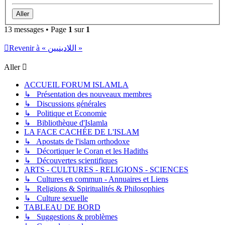
13 messages • Page
1
sur
1
Revenir à « اللادينيين »
Aller
ACCUEIL FORUM ISLAMLA
↳ Présentation des nouveaux membres
↳ Discussions générales
↳ Politique et Economie
↳ Bibliothèque d'Islamla
LA FACE CACHÉE DE L'ISLAM
↳ Apostats de l'islam orthodoxe
↳ Décortiquer le Coran et les Hadiths
↳ Découvertes scientifiques
ARTS - CULTURES - RELIGIONS - SCIENCES
↳ Cultures en commun - Annuaires et Liens
↳ Religions & Spiritualités & Philosophies
↳ Culture sexuelle
TABLEAU DE BORD
↳ Suggestions & problèmes