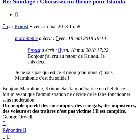
Re: Sondage : Choisissez un thème pour Islamla
Citer
Message
par
Proust
»
ven. 25 mai 2018 15:58
non
lu
marmhonie
a écrit :
ven. 18 mai 2018 19:10
Proust
a écrit :
ven. 18 mai 2018 17:22
Bonjour j'ai cru au retour de Krinou. Je
suis déçu.
Je ne sais pas qui est ce Krinou (crie-nous ?) mais
Marmhonie c'est du solide !
Bonjour Marmhonie, Krinou était la modératrice en chef de ce
forum avant que l'administration ne décide de le faire fonctionner
sans modération.
Un peuple qui élit des corrompus, des renégats, des imposteurs,
des voleurs et des traîtres n'est pas victime ! Il est complice.
George Orwell.
Haut
Répondre