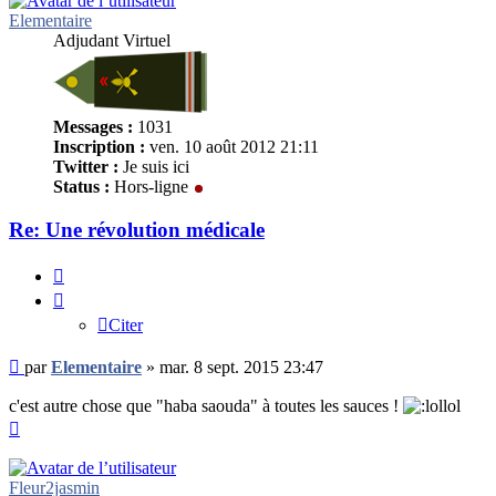
Elementaire
Adjudant Virtuel
Messages :
1031
Inscription :
ven. 10 août 2012 21:11
Twitter :
Je suis ici
Status :
Hors-ligne
Re: Une révolution médicale
Citer
Citer
Message
par
Elementaire
»
mar. 8 sept. 2015 23:47
non
lu
c'est autre chose que "haba saouda" à toutes les sauces !
Haut
Fleur2jasmin