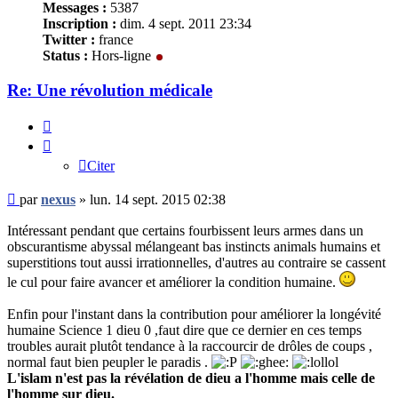
Messages :
5387
Inscription :
dim. 4 sept. 2011 23:34
Twitter :
france
Status :
Hors-ligne
Re: Une révolution médicale
Citer
Citer
Message
par
nexus
»
lun. 14 sept. 2015 02:38
non
lu
Intéressant pendant que certains fourbissent leurs armes dans un
obscurantisme abyssal mélangeant bas instincts animals humains et
superstitions tout aussi irrationnelles, d'autres au contraire se cassent
le cul pour faire avancer et améliorer la condition humaine.
Enfin pour l'instant dans la contribution pour améliorer la longévité
humaine Science 1 dieu 0 ,faut dire que ce dernier en ces temps
troubles aurait plutôt tendance à la raccourcir de drôles de coups ,
normal faut bien peupler le paradis .
L'islam n'est pas la révélation de dieu a l'homme mais celle de
l'homme sur dieu.