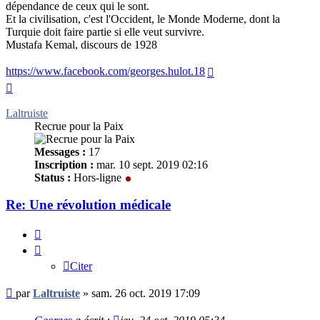
dépendance de ceux qui le sont.
Et la civilisation, c'est l'Occident, le Monde Moderne, dont la
Turquie doit faire partie si elle veut survivre.
Mustafa Kemal, discours de 1928
https://www.facebook.com/georges.hulot.18
Haut
Laltruiste
Recrue pour la Paix
Messages :
17
Inscription :
mar. 10 sept. 2019 02:16
Status :
Hors-ligne
Re: Une révolution médicale
Citer
Citer
Message
par
Laltruiste
»
sam. 26 oct. 2019 17:09
non
lu