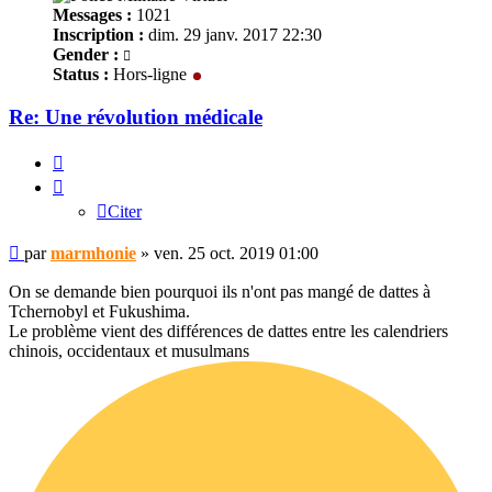
Messages :
1021
Inscription :
dim. 29 janv. 2017 22:30
Gender :
Status :
Hors-ligne
Re: Une révolution médicale
Citer
Citer
Message
par
marmhonie
»
ven. 25 oct. 2019 01:00
non
lu
On se demande bien pourquoi ils n'ont pas mangé de dattes à
Tchernobyl et Fukushima.
Le problème vient des différences de dattes entre les calendriers
chinois, occidentaux et musulmans