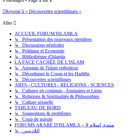
9 messages • Page
1
sur
1
Revenir à « Découvertes scientifiques »
Aller
ACCUEIL FORUM ISLAMLA
↳ Présentation des nouveaux membres
↳ Discussions générales
↳ Politique et Economie
↳ Bibliothèque d'Islamla
LA FACE CACHÉE DE L'ISLAM
↳ Apostats de l'islam orthodoxe
↳ Décortiquer le Coran et les Hadiths
↳ Découvertes scientifiques
ARTS - CULTURES - RELIGIONS - SCIENCES
↳ Cultures en commun - Annuaires et Liens
↳ Religions & Spiritualités & Philosophies
↳ Culture sexuelle
TABLEAU DE BORD
↳ Suggestions & problèmes
↳ Coup de gueule
FORUMS ARABE D'ISLAMLA -- منتدى إسلام لا
↳ اللادينيين