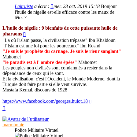
lu
Laltruiste
a écrit :
mer. 23 oct. 2019 15:18
Bonjour
l'huile de nigelle est-elle efficace contre les maux de
têtes ?
L’huile de nigelle : 9 bienfaits de cette puissante huile de
pharaons
"La où l'islam passe, la civilisation trépasse" Ibn Khaldoun
"l' islam est une loi pour les pourceaux" Ibn Roshd
"Je suis le prophète du carnage. Je suis le rieur sanglant"
Mahomet
"le paradis est à l' ombre des épées"
Mahomet
Les peuples non civilisés sont condamnés à rester dans la
dépendance de ceux qui le sont.
Et la civilisation, c'est l'Occident, le Monde Moderne, dont la
Turquie doit faire partie si elle veut survivre.
Mustafa Kemal, discours de 1928
https://www.facebook.com/georges.hulot.18
Haut
marmhonie
Police Militaire Virtuel