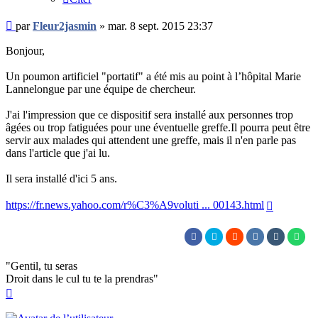
Message
par
Fleur2jasmin
»
mar. 8 sept. 2015 23:37
non
lu
Bonjour,
Un poumon artificiel "portatif" a été mis au point à l’hôpital Marie
Lannelongue par une équipe de chercheur.
J'ai l'impression que ce dispositif sera installé aux personnes trop
âgées ou trop fatiguées pour une éventuelle greffe.Il pourra peut être
servir aux malades qui attendent une greffe, mais il n'en parle pas
dans l'article que j'ai lu.
Il sera installé d'ici 5 ans.
https://fr.news.yahoo.com/r%C3%A9voluti ... 00143.html
"Gentil, tu seras
Droit dans le cul tu te la prendras"
Haut