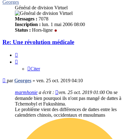
Georges
Général de division Virtuel
Messages :
7078
Inscription :
lun. 1 mai 2006 08:00
Status :
Hors-ligne
Re: Une révolution médicale
Citer
Citer
Message
par
Georges
»
ven. 25 oct. 2019 04:10
non
lu
marmhonie
a écrit :
ven. 25 oct. 2019 01:00
On se
demande bien pourquoi ils n'ont pas mangé de dattes à
Tchernobyl et Fukushima.
Le problème vient des différences de dattes entre les
calendriers chinois, occidentaux et musulmans