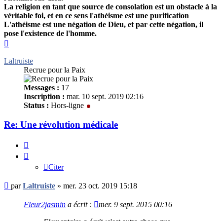
La religion en tant que source de consolation est un obstacle à la
véritable foi, et en ce sens l'athéisme est une purification
L'athéisme est une négation de Dieu, et par cette négation, il
pose l'existence de l'homme.
Haut
Laltruiste
Recrue pour la Paix
Messages :
17
Inscription :
mar. 10 sept. 2019 02:16
Status :
Hors-ligne
Re: Une révolution médicale
Citer
Citer
Message
par
Laltruiste
»
mer. 23 oct. 2019 15:18
non
lu
Fleur2jasmin
a écrit :
mer. 9 sept. 2015 00:16