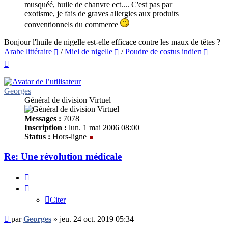
musquéé, huile de chanvre ect.... C'est pas par
exotisme, je fais de graves allergies aux produits
conventionnels du commerce
Bonjour l'huile de nigelle est-elle efficace contre les maux de têtes ?
Arabe littéraire
/
Miel de nigelle
/
Poudre de costus indien
Haut
Georges
Général de division Virtuel
Messages :
7078
Inscription :
lun. 1 mai 2006 08:00
Status :
Hors-ligne
Re: Une révolution médicale
Citer
Citer
Message
par
Georges
»
jeu. 24 oct. 2019 05:34
non