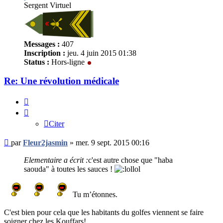
Sergent Virtuel
Messages :
407
Inscription :
jeu. 4 juin 2015 01:38
Status :
Hors-ligne
Re: Une révolution médicale
Citer
Citer
Message
par
Fleur2jasmin
»
mer. 9 sept. 2015 00:16
non
lu
Elementaire a écrit :
c'est autre chose que "haba
saouda" à toutes les sauces !
Tu m’étonnes.
C'est bien pour cela que les habitants du golfes viennent se faire
soigner chez les Kouffars!