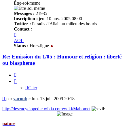
Être-soi-meme
Messages :
21935
Inscription :
jeu. 10 nov. 2005 08:00
Twitter :
Paradis d'Allah au milieu des houris
Contact :
Contacter
yacoub
AOL
Status :
Hors-ligne
Re: Emission du 1/05 : Humour et religion : liberté
ou blasphème
Citer
Citer
Message
par
yacoub
»
lun. 13 juil. 2009 20:18
non
lu
http://desencyclopedie.wikia.com/wiki/Mahomet
e