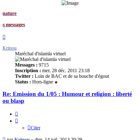
e
ages
Haut
Krinou
Maréchal d'islamla virtuel
Messages :
9715
Inscription :
mer. 28 déc. 2011 23:18
Twitter :
Loin de BAC et de sa bouche d'égout
Status :
Hors-ligne
Re: Emission du 1/05 : Humour et religion : liberté
ou blasp
Citer
Citer
Message
par
Krinou
»
dim. 14 juil. 2013 20:29