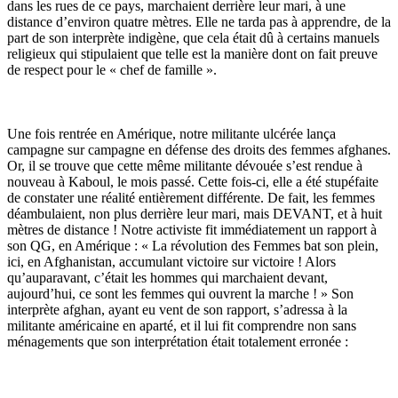
dans les rues de ce pays, marchaient derrière leur mari, à une
distance d’environ quatre mètres. Elle ne tarda pas à apprendre, de la
part de son interprète indigène, que cela était dû à certains manuels
religieux qui stipulaient que telle est la manière dont on fait preuve
de respect pour le « chef de famille ».
Une fois rentrée en Amérique, notre militante ulcérée lança
campagne sur campagne en défense des droits des femmes afghanes.
Or, il se trouve que cette même militante dévouée s’est rendue à
nouveau à Kaboul, le mois passé. Cette fois-ci, elle a été stupéfaite
de constater une réalité entièrement différente. De fait, les femmes
déambulaient, non plus derrière leur mari, mais DEVANT, et à huit
mètres de distance ! Notre activiste fit immédiatement un rapport à
son QG, en Amérique : « La révolution des Femmes bat son plein,
ici, en Afghanistan, accumulant victoire sur victoire ! Alors
qu’auparavant, c’était les hommes qui marchaient devant,
aujourd’hui, ce sont les femmes qui ouvrent la marche ! » Son
interprète afghan, ayant eu vent de son rapport, s’adressa à la
militante américaine en aparté, et il lui fit comprendre non sans
ménagements que son interprétation était totalement erronée :