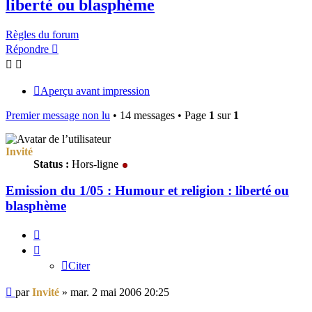
liberté ou blasphème
Règles du forum
Répondre
Aperçu avant impression
Premier message non lu
• 14 messages • Page
1
sur
1
Invité
Status :
Hors-ligne
Emission du 1/05 : Humour et religion : liberté ou
blasphème
Citer
Citer
Message
par
Invité
»
mar. 2 mai 2006 20:25
non