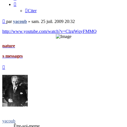
Citer
Message
par
yacoub
»
sam. 25 juil. 2009 20:32
non
lu
http://www.youtube.com/watch?v=ClzgWqyFMMQ
e
ages
Haut
yacoub
Être-soi-meme