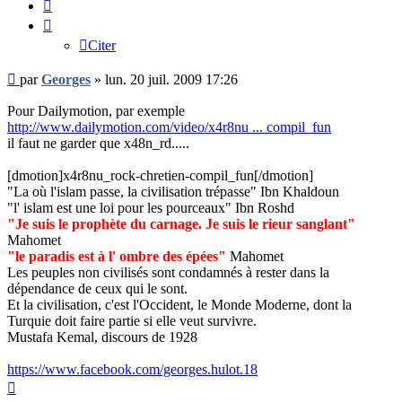
Citer
Citer
Message
par
Georges
»
lun. 20 juil. 2009 17:26
non
lu
Pour Dailymotion, par exemple
http://www.dailymotion.com/video/x4r8nu ... compil_fun
il faut ne garder que x48n_rd.....
[dmotion]x4r8nu_rock-chretien-compil_fun[/dmotion]
"La où l'islam passe, la civilisation trépasse" Ibn Khaldoun
"l' islam est une loi pour les pourceaux" Ibn Roshd
"Je suis le prophète du carnage. Je suis le rieur sanglant"
Mahomet
"le paradis est à l' ombre des épées"
Mahomet
Les peuples non civilisés sont condamnés à rester dans la
dépendance de ceux qui le sont.
Et la civilisation, c'est l'Occident, le Monde Moderne, dont la
Turquie doit faire partie si elle veut survivre.
Mustafa Kemal, discours de 1928
https://www.facebook.com/georges.hulot.18
Haut