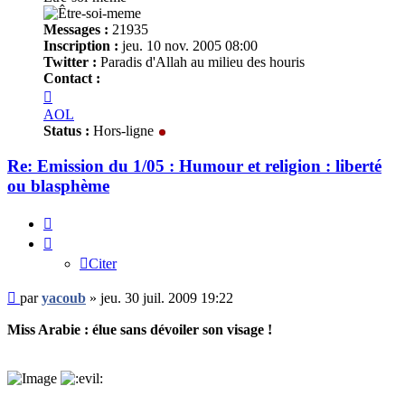
Messages :
21935
Inscription :
jeu. 10 nov. 2005 08:00
Twitter :
Paradis d'Allah au milieu des houris
Contact :
Contacter
yacoub
AOL
Status :
Hors-ligne
Re: Emission du 1/05 : Humour et religion : liberté
ou blasphème
Citer
Citer
Message
par
yacoub
»
jeu. 30 juil. 2009 19:22
non
lu
Miss Arabie : élue sans dévoiler son visage !