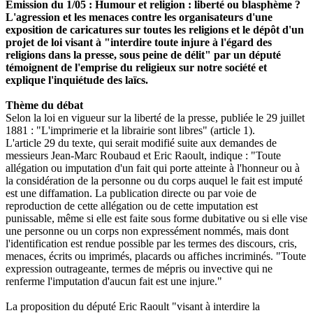
lu
Emission du 1/05 : Humour et religion : liberté ou blasphème ?
L'agression et les menaces contre les organisateurs d'une
exposition de caricatures sur toutes les religions et le dépôt d'un
projet de loi visant à "interdire toute injure à l'égard des
religions dans la presse, sous peine de délit" par un député
témoignent de l'emprise du religieux sur notre société et
explique l'inquiétude des laïcs.
Thème du débat
Selon la loi en vigueur sur la liberté de la presse, publiée le 29 juillet
1881 : "L'imprimerie et la librairie sont libres" (article 1).
L'article 29 du texte, qui serait modifié suite aux demandes de
messieurs Jean-Marc Roubaud et Eric Raoult, indique : "Toute
allégation ou imputation d'un fait qui porte atteinte à l'honneur ou à
la considération de la personne ou du corps auquel le fait est imputé
est une diffamation. La publication directe ou par voie de
reproduction de cette allégation ou de cette imputation est
punissable, même si elle est faite sous forme dubitative ou si elle vise
une personne ou un corps non expressément nommés, mais dont
l'identification est rendue possible par les termes des discours, cris,
menaces, écrits ou imprimés, placards ou affiches incriminés. "Toute
expression outrageante, termes de mépris ou invective qui ne
renferme l'imputation d'aucun fait est une injure."
La proposition du député Eric Raoult "visant à interdire la