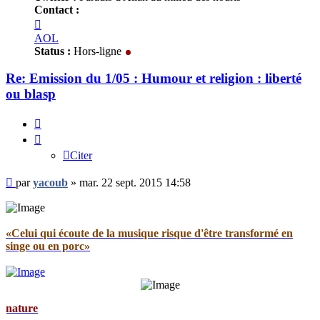
Contact :
Contacter
yacoub
AOL
Status :
Hors-ligne
Re: Emission du 1/05 : Humour et religion : liberté
ou blasp
Citer
Citer
Message
par
yacoub
»
mar. 22 sept. 2015 14:58
non
lu
«Celui qui écoute de la musique risque d'être transformé en
singe ou en porc»
e