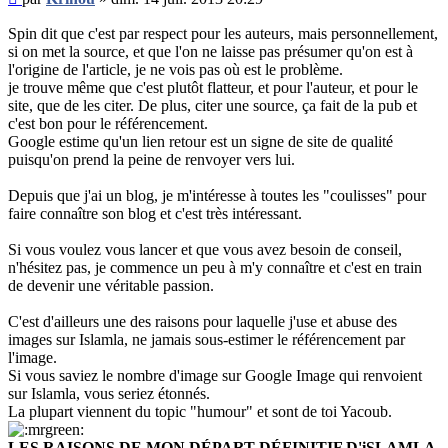
non
lu
Spin dit que c'est par respect pour les auteurs, mais personnellement,
si on met la source, et que l'on ne laisse pas présumer qu'on est à
l'origine de l'article, je ne vois pas où est le problème.
je trouve même que c'est plutôt flatteur, et pour l'auteur, et pour le
site, que de les citer. De plus, citer une source, ça fait de la pub et
c'est bon pour le référencement.
Google estime qu'un lien retour est un signe de site de qualité
puisqu'on prend la peine de renvoyer vers lui.
Depuis que j'ai un blog, je m'intéresse à toutes les "coulisses" pour
faire connaître son blog et c'est très intéressant.
Si vous voulez vous lancer et que vous avez besoin de conseil,
n'hésitez pas, je commence un peu à m'y connaître et c'est en train
de devenir une véritable passion.
C'est d'ailleurs une des raisons pour laquelle j'use et abuse des
images sur Islamla, ne jamais sous-estimer le référencement par
l'image.
Si vous saviez le nombre d'image sur Google Image qui renvoient
sur Islamla, vous seriez étonnés.
La plupart viennent du topic "humour" et sont de toi Yacoub.
LES RAISONS DE MON DÉPART DÉFINITIF D'iSLAMLA