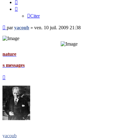
Citer
Citer
Message
par
yacoub
»
ven. 10 juil. 2009 21:38
non
lu
e
ages
Haut
yacoub