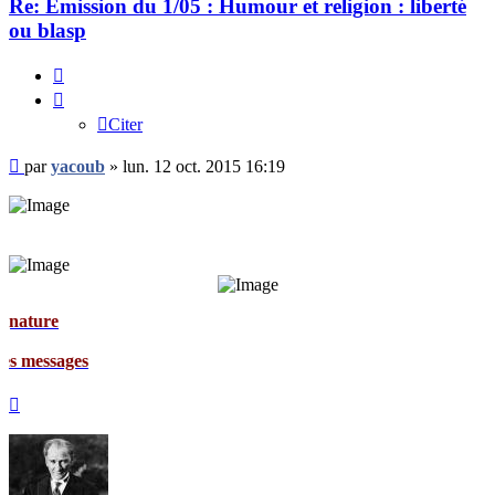
Re: Emission du 1/05 : Humour et religion : liberté
ou blasp
Citer
Citer
Message
par
yacoub
»
lun. 12 oct. 2015 16:19
non
lu
e
ages
Haut