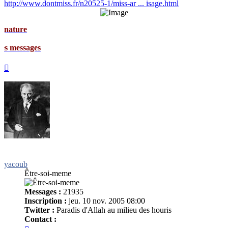
http://www.dontmiss.fr/n20525-1/miss-ar ... isage.html
e
ages
Haut
yacoub
Être-soi-meme
Messages :
21935
Inscription :
jeu. 10 nov. 2005 08:00
Twitter :
Paradis d'Allah au milieu des houris
Contact :
Contacter