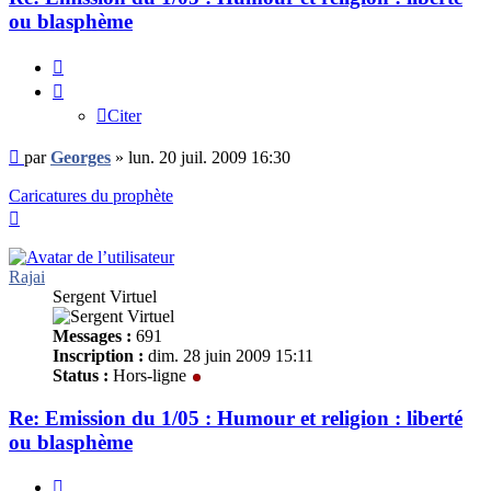
ou blasphème
Citer
Citer
Message
par
Georges
»
lun. 20 juil. 2009 16:30
non
lu
Caricatures du prophète
Haut
Rajai
Sergent Virtuel
Messages :
691
Inscription :
dim. 28 juin 2009 15:11
Status :
Hors-ligne
Re: Emission du 1/05 : Humour et religion : liberté
ou blasphème
Citer