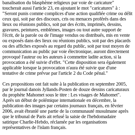
banalisation du blasphème religieux par voie de caricature"
toucherait aussi l'article 23, en ajoutant le mot "caricatures" à :
"Seront punis comme complices d'une action qualifiée crime ou délit
ceux qui, soit par des discours, cris ou menaces proférés dans des
lieux ou réunions publics, soit par des écrits, imprimés, dessins,
gravures, peintures, emblèmes, images ou tout autre support de
l'écrit, de la parole ou de l'image vendus ou distribués, mis en vente
ou exposés dans des lieux ou réunions publics, soit par des placards
ou des affiches exposés au regard du public, soit par tout moyen de
communication au public par voie électronique, auront directement
provoqué l'auteur ou les auteurs à commettre ladite action, si la
provocation a été suivie d'effet. "Cette disposition sera également
applicable lorsque la provocation n'aura été suivie que d'une
tentative de crime prévue par l'article 2 du Code pénal."
Ces propositions ont fait suite à la publication en septembre 2005,
par le journal danois Jyllands-Posten de douze dessins caricaturaux
du prophète Mahomet sous le titre : Les visages de Mahomet".
Après un début de polémique internationale en décembre, la
publication des images par certains journaux français, en février
2006, avait ébranlé une partie de la communauté musulmane après
que le tribunal de Paris ait refusé la saisie de l'hebdomadaire
satirique Charlie-Hebdo, réclamée par les organisations
représentatives de l'islam français.