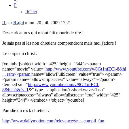
Citer
Message
par
Rajai
»
lun. 20 juil. 2009 17:21
non
lu
Des caricatures qui m'ont fait mourir de rire !
Je sais pas si les non chretiens comprendront mais moi j'adore !
Le corps du christ :
[youtube]<object width="425" height="344"><param
name="movie" value="
http://www.youtube.com/v/8Gt1nfECl-8&hl
... ram><param
name="allowFullScreen" value="true"></param>
<param name="allowscriptaccess" value="always"></param>
<embed src="
http://www.youtube.com/v/8Gt1nfECl-
8&hl=fr&fs=1
&" type="application/x-shockwave-flash"
allowscriptaccess="always" allowfullscreen="true" width="425"
height="344"></embed></object>[/youtube]
Parodie du rock chretien :
http://www.dailymotion.com/relevance/se ... compil_fun