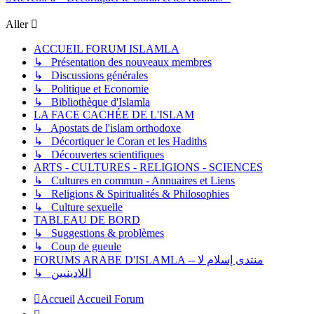
Aller
ACCUEIL FORUM ISLAMLA
↳ Présentation des nouveaux membres
↳ Discussions générales
↳ Politique et Economie
↳ Bibliothèque d'Islamla
LA FACE CACHÉE DE L'ISLAM
↳ Apostats de l'islam orthodoxe
↳ Décortiquer le Coran et les Hadiths
↳ Découvertes scientifiques
ARTS - CULTURES - RELIGIONS - SCIENCES
↳ Cultures en commun - Annuaires et Liens
↳ Religions & Spiritualités & Philosophies
↳ Culture sexuelle
TABLEAU DE BORD
↳ Suggestions & problèmes
↳ Coup de gueule
FORUMS ARABE D'ISLAMLA -- منتدى إسلام لا
↳ اللادينيين
Accueil
Accueil Forum