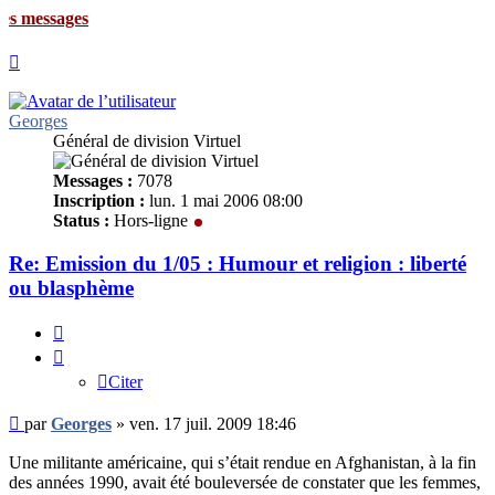
ages
Haut
Georges
Général de division Virtuel
Messages :
7078
Inscription :
lun. 1 mai 2006 08:00
Status :
Hors-ligne
Re: Emission du 1/05 : Humour et religion : liberté
ou blasphème
Citer
Citer
Message
par
Georges
»
ven. 17 juil. 2009 18:46
non
lu
Une militante américaine, qui s’était rendue en Afghanistan, à la fin
des années 1990, avait été bouleversée de constater que les femmes,