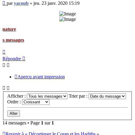
Message
par
yacoub
»
jeu. 23 janv. 2020 15:19
non
lu
e
ages
Haut
Répondre
Aperçu avant impression
Afficher :
Trier par :
Ordre :
14 messages • Page
1
sur
1
Revenir à « Décortiquer le Coran et les Hadiths »