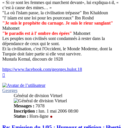
« Si ce sont les femmes qui marchent devant», lui expliqua-t-il, «
c’est à cause des mines… »
"La où l'islam passe, la civilisation trépasse" Ibn Khaldoun
"l' islam est une loi pour les pourceaux" Ibn Roshd
"Je suis le prophète du carnage. Je suis le rieur sanglant"
Mahomet
"le paradis est à l' ombre des épées"
Mahomet
Les peuples non civilisés sont condamnés à rester dans la
dépendance de ceux qui le sont.
Et la civilisation, c'est l'Occident, le Monde Moderne, dont la
Turquie doit faire partie si elle veut survivre.
Mustafa Kemal, discours de 1928
https://www.facebook.com/georges.hulot.18
Haut
Georges
Général de division Virtuel
Messages :
7078
Inscription :
lun. 1 mai 2006 08:00
Status :
Hors-ligne
Re: Emission du 1/05 : Humour et religion : liberté