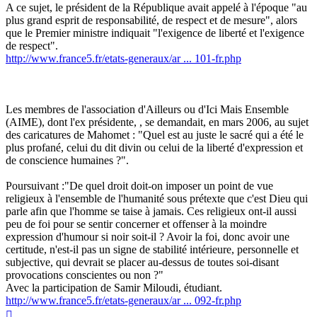
A ce sujet, le président de la République avait appelé à l'époque "au
plus grand esprit de responsabilité, de respect et de mesure", alors
que le Premier ministre indiquait "l'exigence de liberté et l'exigence
de respect".
http://www.france5.fr/etats-generaux/ar ... 101-fr.php
Les membres de l'association d'Ailleurs ou d'Ici Mais Ensemble
(AIME), dont l'ex présidente, , se demandait, en mars 2006, au sujet
des caricatures de Mahomet : "Quel est au juste le sacré qui a été le
plus profané, celui du dit divin ou celui de la liberté d'expression et
de conscience humaines ?".
Poursuivant :"De quel droit doit-on imposer un point de vue
religieux à l'ensemble de l'humanité sous prétexte que c'est Dieu qui
parle afin que l'homme se taise à jamais. Ces religieux ont-il aussi
peu de foi pour se sentir concerner et offenser à la moindre
expression d'humour si noir soit-il ? Avoir la foi, donc avoir une
certitude, n'est-il pas un signe de stabilité intérieure, personnelle et
subjective, qui devrait se placer au-dessus de toutes soi-disant
provocations conscientes ou non ?"
Avec la participation de Samir Miloudi, étudiant.
http://www.france5.fr/etats-generaux/ar ... 092-fr.php
Haut