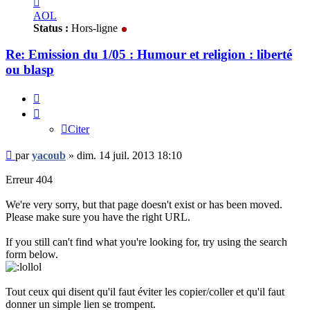
yacoub
AOL
Status :
Hors-ligne
Re: Emission du 1/05 : Humour et religion : liberté
ou blasp
Citer
Citer
Message
par
yacoub
»
dim. 14 juil. 2013 18:10
non
lu
Erreur 404
We're very sorry, but that page doesn't exist or has been moved.
Please make sure you have the right URL.
If you still can't find what you're looking for, try using the search
form below.
Tout ceux qui disent qu'il faut éviter les copier/coller et qu'il faut
donner un simple lien se trompent.