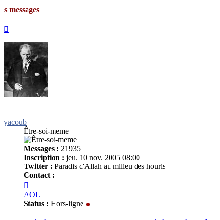
ages
Haut
yacoub
Être-soi-meme
Messages :
21935
Inscription :
jeu. 10 nov. 2005 08:00
Twitter :
Paradis d'Allah au milieu des houris
Contact :
Contacter
yacoub
AOL
Status :
Hors-ligne