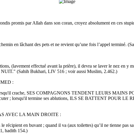
arrondis promis par Allah dans son coran, croyez absolument en ces stup
e chemin en lâchant des pets et ne revient qu’une fois l’appel terminé. 
lutions, (lavement effectué avant la prière), il devra se laver le nez en 
Sahih Bukhari, LIV 516 ; voir aussi Muslim, 2.462.)
MED :
gnons : lorsqu'il crache, SES COMPAGNONS TENDENT LEURS MAINS
r l'exécuter ; lorsqu'il termine ses ablutions, ILS SE BATTENT POUR 
S AVEC LA MAIN DROITE :
le récipient en buvant ; quand il va (aux toilettes) qu’il ne tienne pas s
1, hadith 154.)