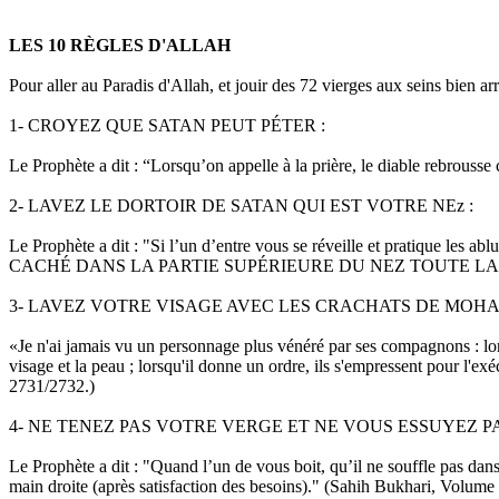
lu
LES 10 RÈGLES D'ALLAH
Pour aller au Paradis d'Allah, et jouir des 72 vierges aux seins bien 
1- CROYEZ QUE SATAN PEUT PÉTER :
Le Prophète a dit : “Lorsqu’on appelle à la prière, le diable rebrouss
2- LAVEZ LE DORTOIR DE SATAN QUI EST VOTRE NEz :
Le Prophète a dit : "Si l’un d’entre vous se réveille et pratique les ab
CACHÉ DANS LA PARTIE SUPÉRIEURE DU NEZ TOUTE LA NUIT." (
3- LAVEZ VOTRE VISAGE AVEC LES CRACHATS DE MOHA
«Je n'ai jamais vu un personnage plus vénéré par ses compa
visage et la peau ; lorsqu'il donne un ordre, ils s'empressent pou
2731/2732.)
4- NE TENEZ PAS VOTRE VERGE ET NE VOUS ESSUYEZ PA
Le Prophète a dit : "Quand l’un de vous boit, qu’il ne souffle pas dans 
main droite (après satisfaction des besoins)." (Sahih Bukhari, Volume 