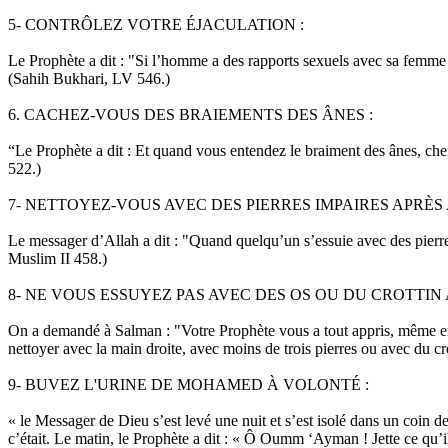
5- CONTRÔLEZ VOTRE ÉJACULATION :
Le Prophète a dit : "Si l’homme a des rapports sexuels avec sa femme et
(Sahih Bukhari, LV 546.)
6. CACHEZ-VOUS DES BRAIEMENTS DES ÂNES :
“Le Prophète a dit : Et quand vous entendez le braiment des ân
522.)
7- NETTOYEZ-VOUS AVEC DES PIERRES IMPAIRES APRÈS
Le messager d’Allah a dit : "Quand quelqu’un s’essuie avec des pierres,
Muslim II 458.)
8- NE VOUS ESSUYEZ PAS AVEC DES OS OU DU CROTTIN 
On a demandé à Salman : "Votre Prophète vous a tout appris, même en c
nettoyer avec la main droite, avec moins de trois pierres ou avec du 
9- BUVEZ L'URINE DE MOHAMED À VOLONTÉ :
« le Messager de Dieu s’est levé une nuit et s’est isolé dans un coin de 
c’était. Le matin, le Prophète a dit : « Ô Oumm ‘Ayman ! Jette ce qu’il 