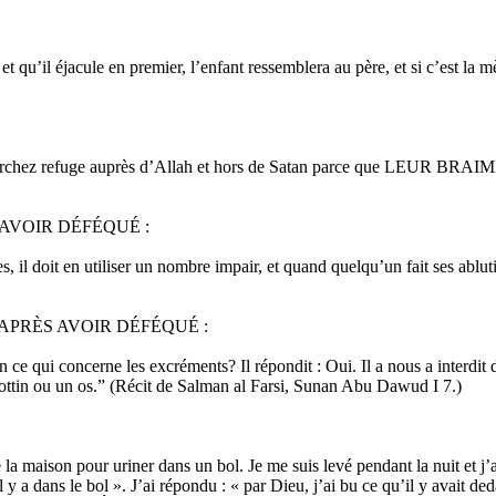
 qu’il éjacule en premier, l’enfant ressemblera au père, et si c’est la m
es, cherchez refuge auprès d’Allah et hors de Satan parce que LE
 AVOIR DÉFÉQUÉ :
 il doit en utiliser un nombre impair, et quand quelqu’un fait ses ablut
APRÈS AVOIR DÉFÉQUÉ :
e qui concerne les excréments? Il répondit : Oui. Il a nous a interdit 
crottin ou un os.” (Récit de Salman al Farsi, Sunan Abu Dawud I 7.)
la maison pour uriner dans un bol. Je me suis levé pendant la nuit et j’ai
y a dans le bol ». J’ai répondu : « par Dieu, j’ai bu ce qu’il y avait de