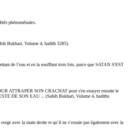
idités phénoménales.
(Sahih Bukhari, Volume 4, hadith 3285).
y mettant de l’eau et en la soufflant trois fois, parce que SATAN S'EST
 POUR ATTRAPER SON CRACHAT pour s'en essuyer ensuite le
LE RESTE DE SON EAU ... (Sahih Bukhari, Volume 4, hadiths
a verge avec la main droite et qu’il ne s’essuie pas également avec la