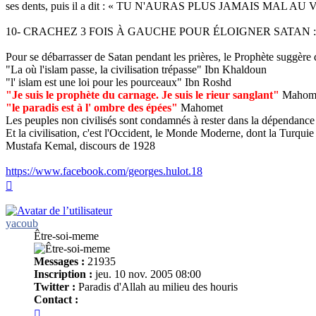
ses dents, puis il a dit : « TU N'AURAS PLUS JAMAIS MAL A
10- CRACHEZ 3 FOIS À GAUCHE POUR ÉLOIGNER SATAN :
Pour se débarrasser de Satan pendant les prières, le Prophète suggère d
"La où l'islam passe, la civilisation trépasse" Ibn Khaldoun
"l' islam est une loi pour les pourceaux" Ibn Roshd
"Je suis le prophète du carnage. Je suis le rieur sanglant"
Mahom
"le paradis est à l' ombre des épées"
Mahomet
Les peuples non civilisés sont condamnés à rester dans la dépendance 
Et la civilisation, c'est l'Occident, le Monde Moderne, dont la Turquie d
Mustafa Kemal, discours de 1928
https://www.facebook.com/georges.hulot.18
Haut
yacoub
Être-soi-meme
Messages :
21935
Inscription :
jeu. 10 nov. 2005 08:00
Twitter :
Paradis d'Allah au milieu des houris
Contact :
Contacter