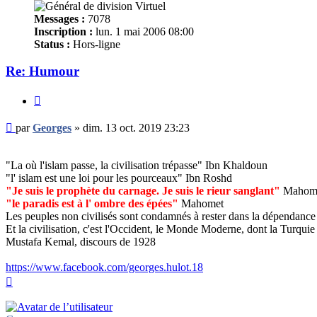
Messages :
7078
Inscription :
lun. 1 mai 2006 08:00
Status :
Hors-ligne
Re: Humour
Citer
Message
par
Georges
»
dim. 13 oct. 2019 23:23
non
lu
"La où l'islam passe, la civilisation trépasse" Ibn Khaldoun
"l' islam est une loi pour les pourceaux" Ibn Roshd
"Je suis le prophète du carnage. Je suis le rieur sanglant"
Mahom
"le paradis est à l' ombre des épées"
Mahomet
Les peuples non civilisés sont condamnés à rester dans la dépendance 
Et la civilisation, c'est l'Occident, le Monde Moderne, dont la Turquie d
Mustafa Kemal, discours de 1928
https://www.facebook.com/georges.hulot.18
Haut