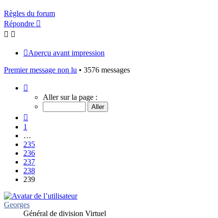
Règles du forum
Répondre
Aperçu avant impression
Premier message non lu
• 3576 messages
Page
239
Aller sur la page :
sur
239
Précédent
1
…
235
236
237
238
239
Georges
Général de division Virtuel