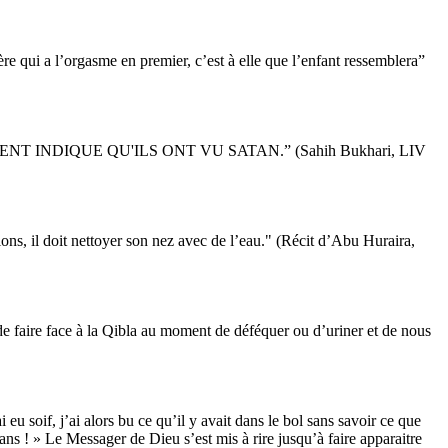
ère qui a l’orgasme en premier, c’est à elle que l’enfant ressemblera”
UR BRAIMENT INDIQUE QU'ILS ONT VU SATAN.” (Sahih Bukhari, LIV
ions, il doit nettoyer son nez avec de l’eau." (Récit d’Abu Huraira,
de faire face à la Qibla au moment de déféquer ou d’uriner et de nous
 eu soif, j’ai alors bu ce qu’il y avait dans le bol sans savoir ce que
dans ! » Le Messager de Dieu s’est mis à rire jusqu’à faire apparaitre