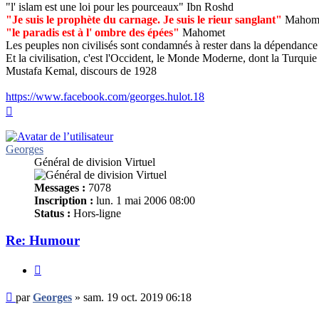
"l' islam est une loi pour les pourceaux" Ibn Roshd
"Je suis le prophète du carnage. Je suis le rieur sanglant"
Mahom
"le paradis est à l' ombre des épées"
Mahomet
Les peuples non civilisés sont condamnés à rester dans la dépendance 
Et la civilisation, c'est l'Occident, le Monde Moderne, dont la Turquie d
Mustafa Kemal, discours de 1928
https://www.facebook.com/georges.hulot.18
Haut
Georges
Général de division Virtuel
Messages :
7078
Inscription :
lun. 1 mai 2006 08:00
Status :
Hors-ligne
Re: Humour
Citer
Message
par
Georges
»
sam. 19 oct. 2019 06:18
non