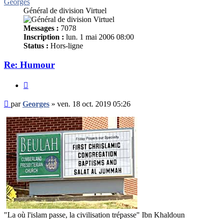
Georges
Général de division Virtuel
Messages :
7078
Inscription :
lun. 1 mai 2006 08:00
Status :
Hors-ligne
Re: Humour
Citer
Message
par
Georges
»
ven. 18 oct. 2019 05:26
non
lu
"La où l'islam passe, la civilisation trépasse" Ibn Khaldoun