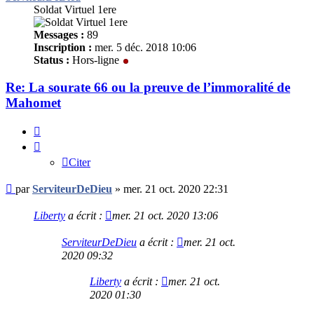
Soldat Virtuel 1ere
Messages :
89
Inscription :
mer. 5 déc. 2018 10:06
Status :
Hors-ligne
Re: La sourate 66 ou la preuve de l’immoralité de
Mahomet
Citer
Citer
Message
par
ServiteurDeDieu
»
mer. 21 oct. 2020 22:31
non
lu
Liberty
a écrit :
mer. 21 oct. 2020 13:06
ServiteurDeDieu
a écrit :
mer. 21 oct.
2020 09:32
Liberty
a écrit :
mer. 21 oct.
2020 01:30