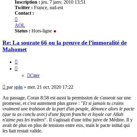
Inscription :
jeu. 7 janv. 2010 13:51
Twitter :
France, sud-est
Contact :
Contacter
spin
AOL
Status :
Hors-ligne
Re: La sourate 66 ou la preuve de l’immoralité de
Mahomet
Citer
Citer
Message
par
spin
»
mer. 21 oct. 2020 17:22
non
lu
Au passage, Coran 8:58 est aussi la permission de s'asseoir sur une
promesse, et c'est autrement plus grave : "
Et si jamais tu crains
vraiment une trahison de la part d'un peuple, dénonce alors le pacte
(que tu as conclu avec) d'une façon franche et loyale car Allah
n'aime pas les traitres
". Il s'agissait d'une tribu juive de Médine. Il y
avait de plus en plus de tensions entre eux, mais le pacte initial qui
les liait restait valide.