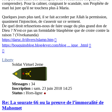
comprendre). Pour la calmer, craignant le scandale, son Prophète de
mari lui jure qu'il ne touchera plus à Maria.
Quelques jours plus tard, il se fait accorder par Allah la permission,
quasiment l'injonction, de s'asseoir sur ce serment.
De quel droit refuserions-nous de faire usage du plus grand don de
Dieu ? N'est-ce pas un formidable blasphème que de croire contre la
raison ? (Vivekananda)
https://daruc.fr/divers/islamp.htm
https://bouquinsblog.blog4ever.com/blog ... ique_.html
Haut
Liberty
Soldat Virtuel 2eme
Messages :
34
Inscription :
sam. 23 juin 2018 14:25
Status :
Hors-ligne
Re: La sourate 66 ou la preuve de l’immoralité de
Mahomet