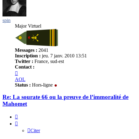
spin
Major Virtuel
Messages :
2041
Inscription :
jeu. 7 janv. 2010 13:51
Twitter :
France, sud-est
Contact :
Contacter
spin
AOL
Status :
Hors-ligne
Re: La sourate 66 ou la preuve de l’immoralité de
Mahomet
Citer
Citer