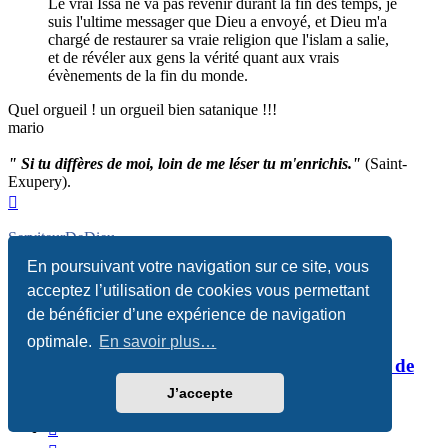
Le vrai Issa ne va pas revenir durant la fin des temps, je
suis l'ultime messager que Dieu a envoyé, et Dieu m'a
chargé de restaurer sa vraie religion que l'islam a salie,
et de révéler aux gens la vérité quant aux vrais
évènements de la fin du monde.
Quel orgueil ! un orgueil bien satanique !!!
mario
" Si tu diffères de moi, loin de me léser tu m'enrichis."
(Saint-
Exupery).
Haut
ServiteurDeDieu
Soldat Virtuel 1ere
En poursuivant votre navigation sur ce site, vous
acceptez l’utilisation de cookies vous permettant
Messages :
89
Inscription :
mer. 5 déc. 2018 10:06
de bénéficier d’une expérience de navigation
Status :
Hors-ligne
optimale.
En savoir plus…
Re: La sourate 66 ou la preuve de l’immoralité de
Mahomet
J’accepte
Citer