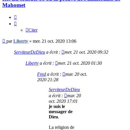
Mahomet
Citer
Citer
Message
par
Liberty
»
mer. 21 oct. 2020 13:06
non
lu
ServiteurDeDieu
a écrit :
mer. 21 oct. 2020 09:32
Liberty
a écrit :
mer. 21 oct. 2020 01:30
Fred
a écrit :
mar. 20 oct.
2020 21:28
ServiteurDeDieu
a écrit :
mar. 20
oct. 2020 17:01
je suis le
messager de
Dieu
.
La religion de