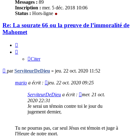
Messages :
89
Inscription :
mer. 5 déc. 2018 10:06
Status :
Hors-ligne
Re: La sourate 66 ou la preuve de l’immoralité de
Mahomet
Citer
Citer
Message
par
ServiteurDeDieu
»
jeu. 22 oct. 2020 11:52
non
lu
mario
a écrit :
jeu. 22 oct. 2020 09:25
ServiteurDeDieu
a écrit :
mer. 21 oct.
2020 22:31
Je serai un témoin contre toi le jour du
jugement dernier,
Tu ne pourras pas, car seul Jésus est témoin et juge à
l'Heure de notre mort.