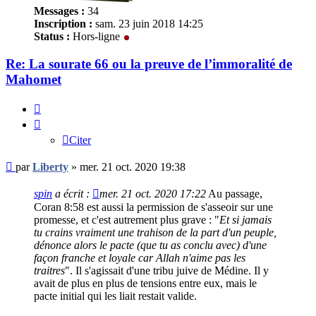
Messages :
34
Inscription :
sam. 23 juin 2018 14:25
Status :
Hors-ligne
Re: La sourate 66 ou la preuve de l’immoralité de
Mahomet
Citer
Citer
Message
par
Liberty
»
mer. 21 oct. 2020 19:38
non
lu
spin
a écrit :
mer. 21 oct. 2020 17:22
Au passage,
Coran 8:58 est aussi la permission de s'asseoir sur une
promesse, et c'est autrement plus grave : "
Et si jamais
tu crains vraiment une trahison de la part d'un peuple,
dénonce alors le pacte (que tu as conclu avec) d'une
façon franche et loyale car Allah n'aime pas les
traitres
". Il s'agissait d'une tribu juive de Médine. Il y
avait de plus en plus de tensions entre eux, mais le
pacte initial qui les liait restait valide.