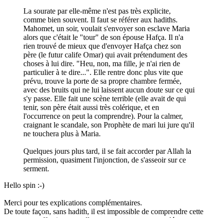
La sourate par elle-même n'est pas très explicite,
comme bien souvent. Il faut se référer aux hadiths.
Mahomet, un soir, voulait s'envoyer son esclave Maria
alors que c'était le "tour" de son épouse Hafça. Il n'a
rien trouvé de mieux que d'envoyer Hafça chez son
père (le futur calife Omar) qui avait prétendument des
choses à lui dire. "Heu, non, ma fille, je n'ai rien de
particulier à te dire...". Elle rentre donc plus vite que
prévu, trouve la porte de sa propre chambre fermée,
avec des bruits qui ne lui laissent aucun doute sur ce qui
s'y passe. Elle fait une scène terrible (elle avait de qui
tenir, son père était aussi très colérique, et en
l'occurrence on peut la comprendre). Pour la calmer,
craignant le scandale, son Prophète de mari lui jure qu'il
ne touchera plus à Maria.
Quelques jours plus tard, il se fait accorder par Allah la
permission, quasiment l'injonction, de s'asseoir sur ce
serment.
Hello spin :-)
Merci pour tes explications complémentaires.
De toute façon, sans hadith, il est impossible de comprendre cette