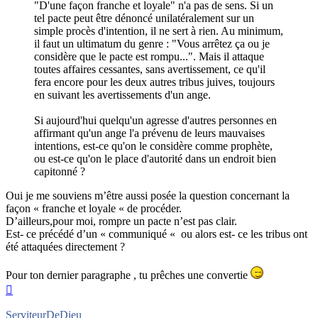
"D'une façon franche et loyale" n'a pas de sens. Si un
tel pacte peut être dénoncé unilatéralement sur un
simple procès d'intention, il ne sert à rien. Au minimum,
il faut un ultimatum du genre : "Vous arrêtez ça ou je
considère que le pacte est rompu...". Mais il attaque
toutes affaires cessantes, sans avertissement, ce qu'il
fera encore pour les deux autres tribus juives, toujours
en suivant les avertissements d'un ange.
Si aujourd'hui quelqu'un agresse d'autres personnes en
affirmant qu'un ange l'a prévenu de leurs mauvaises
intentions, est-ce qu'on le considère comme prophète,
ou est-ce qu'on le place d'autorité dans un endroit bien
capitonné ?
Oui je me souviens m’être aussi posée la question concernant la
façon « franche et loyale « de procéder.
D’ailleurs,pour moi, rompre un pacte n’est pas clair.
Est- ce précédé d’un « communiqué « ou alors est- ce les tribus ont
été attaquées directement ?
Pour ton dernier paragraphe , tu prêches une convertie
Haut
ServiteurDeDieu