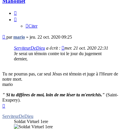
Mahomet
Citer
Citer
Message
par
mario
»
jeu. 22 oct. 2020 09:25
non
lu
ServiteurDeDieu
a écrit :
mer. 21 oct. 2020 22:31
Je serai un témoin contre toi le jour du jugement
dernier,
Tu ne pourras pas, car seul Jésus est témoin et juge à l'Heure de
notre mort.
mario
" Si tu diffères de moi, loin de me léser tu m'enrichis."
(Saint-
Exupery).
Haut
ServiteurDeDieu
Soldat Virtuel 1ere