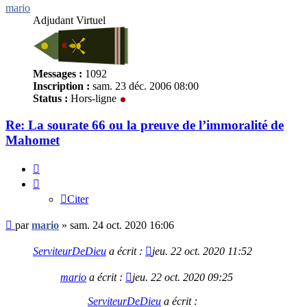
mario
Adjudant Virtuel
Messages :
1092
Inscription :
sam. 23 déc. 2006 08:00
Status :
Hors-ligne
Re: La sourate 66 ou la preuve de l’immoralité de
Mahomet
Citer
Citer
Message
par
mario
»
sam. 24 oct. 2020 16:06
non
lu
ServiteurDeDieu
a écrit :
jeu. 22 oct. 2020 11:52
mario
a écrit :
jeu. 22 oct. 2020 09:25
ServiteurDeDieu
a écrit :