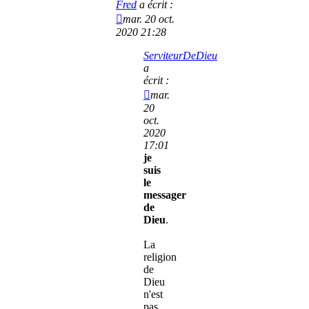
Fred
a écrit :
mar. 20 oct.
2020 21:28
ServiteurDeDieu
a
écrit :
mar.
20
oct.
2020
17:01
je
suis
le
messager
de
Dieu
.
La
religion
de
Dieu
n'est
pas