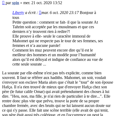
Message
par
spin
»
mer. 21 oct. 2020 13:52
non
lu
Liberty
a écrit :
mar. 6 oct. 2020 23:17
Bonjour à
tous
Petite question : comment se fait- il que la sourate At
Tahrim soit acceptée par les musulmans et que ces
derniers n’y trouvent rien à redire?!
Elle prouve à elle- seule le caractère immoral de
Mahomet qui ne respecte pas le tour de ses femmes, ses
femmes et n’a aucune parole!
Comment les muz peuvent encore dire qu’il est le
meilleur des hommes et un modèle pour l’humanité
alors qu’il est déloyal et indigne de confiance au vue de
cette seule sourate ...
La sourate par elle-même n'est pas très explicite, comme bien
souvent. Il faut se référer aux hadiths. Mahomet, un soir, voulait
s'envoyer son esclave Maria alors que c'était le "tour" de son épouse
Hafça. Il n'a rien trouvé de mieux que d'envoyer Hafça chez son
père (le futur calife Omar) qui avait prétendument des choses à lui
dire. "Heu, non, ma fille, je n'ai rien de particulier à te dire...". Elle
rentre donc plus vite que prévu, trouve la porte de sa propre
chambre fermée, avec des bruits qui ne lui laissent aucun doute sur
ce qui s'y passe. Elle fait une scène terrible (elle avait de qui tenir,
son père était aussi très colérique, et en l'occurrence on peut la