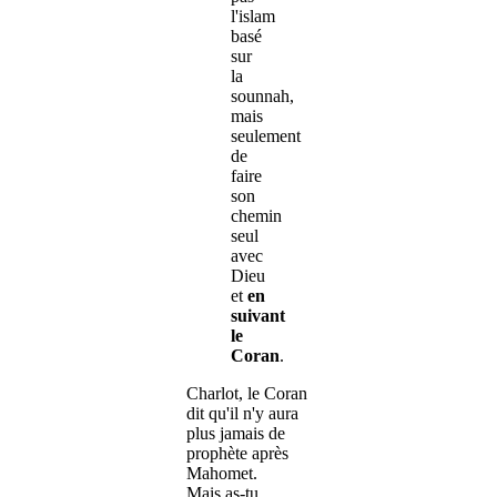
l'islam
basé
sur
la
sounnah,
mais
seulement
de
faire
son
chemin
seul
avec
Dieu
et
en
suivant
le
Coran
.
Charlot, le Coran
dit qu'il n'y aura
plus jamais de
prophète après
Mahomet.
Mais as-tu