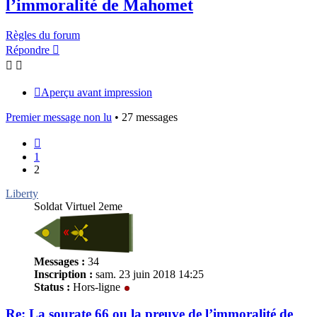
l’immoralité de Mahomet
Règles du forum
Répondre
Aperçu avant impression
Premier message non lu
• 27 messages
Précédent
1
2
Liberty
Soldat Virtuel 2eme
Messages :
34
Inscription :
sam. 23 juin 2018 14:25
Status :
Hors-ligne
Re: La sourate 66 ou la preuve de l’immoralité de