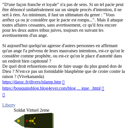
"D'une façon franche et loyale" n'a pas de sens. Si un tel pacte peut
être dénoncé unilatéralement sur un simple procès d'intention, il ne
sert à rien. Au minimum, il faut un ultimatum du genre : "Vous
arrêtez ça ou je considère que le pacte est rompu...". Mais il attaque
toutes affaires cessantes, sans avertissement, ce qu'il fera encore
pour les deux autres tribus juives, toujours en suivant les
avertissements d'un ange.
Si aujourd'hui quelqu'un agresse d'autres personnes en affirmant
qu'un ange l'a prévenu de leurs mauvaises intentions, est-ce qu'on le
considère comme prophète, ou est-ce qu'on le place d'autorité dans
un endroit bien capitonné ?
De quel droit refuserions-nous de faire usage du plus grand don de
Dieu ? N'est-ce pas un formidable blasphème que de croire contre la
raison ? (Vivekananda)
https://daruc.fr/divers/islamp.htm
https://bouquinsblog.blog4ever.com/blog ... ique_.html
Haut
Liberty
Soldat Virtuel 2eme