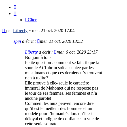
Citer
Citer
Message
par
Liberty
»
mer. 21 oct. 2020 17:04
non
lu
spin
a écrit :
mer. 21 oct. 2020 13:52
Liberty
a écrit :
mar. 6 oct. 2020 23:17
Bonjour à tous
Petite question : comment se fait- il que la
sourate At Tahrim soit acceptée par les
musulmans et que ces derniers n’y trouvent
rien à redire?!
Elle prouve à elle- seule le caractère
immoral de Mahomet qui ne respecte pas
le tour de ses femmes, ses femmes et n’a
aucune parole!
Comment les muz peuvent encore dire
qu’il est le meilleur des hommes et un
modèle pour l’humanité alors qu’il est
déloyal et indigne de confiance au vue de
cette seule sourate ...