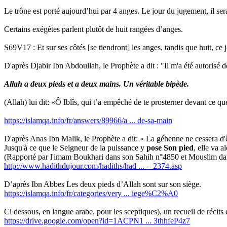
Le trône est porté aujourd’hui par 4 anges. Le jour du jugement, il ser
Certains exégètes parlent plutôt de huit rangées d’anges.
S69V17 : Et sur ses côtés [se tiendront] les anges, tandis que huit, ce 
D'après Djabir Ibn Abdoullah, le Prophète a dit : "Il m'a été autorisé 
Allah a deux pieds et a deux mains. Un véritable bipède.
(Allah) lui dit: «Ô Iblîs, qui t’a empêché de te prosterner devant ce q
https://islamqa.info/fr/answers/89966/a ... de-sa-main
D'après Anas Ibn Malik, le Prophète a dit: « La géhenne ne cessera d'êt
Jusqu'à ce que le Seigneur de la puissance y
pose Son pied
, elle va a
(Rapporté par l'imam Boukhari dans son Sahih n°4850 et Mouslim dan
http://www.hadithdujour.com/hadiths/had ... -_2374.asp
D’après Ibn Abbes Les deux pieds d’Allah sont sur son siège.
https://islamqa.info/fr/categories/very ... iege%C2%A0
Ci dessous, en langue arabe, pour les sceptiques), un recueil de récits
https://drive.google.com/open?id=1ACPN1 ... 3thhfeP4z7