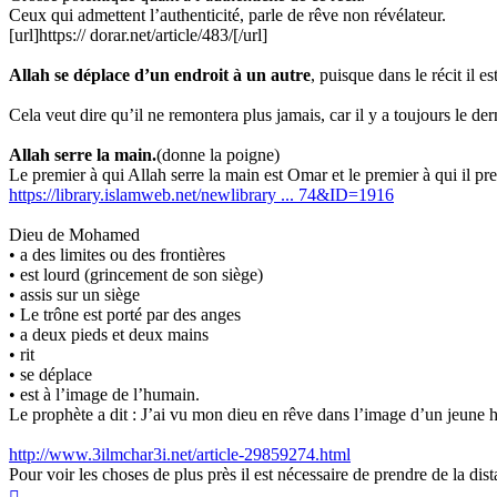
Ceux qui admettent l’authenticité, parle de rêve non révélateur.
[url]https:// dorar.net/article/483/[/url]
Allah se déplace d’un endroit à un autre
, puisque dans le récit il e
Cela veut dire qu’il ne remontera plus jamais, car il y a toujours le derni
Allah serre la main.
(donne la poigne)
Le premier à qui Allah serre la main est Omar et le premier à qui il pre
https://library.islamweb.net/newlibrary ... 74&ID=1916
Dieu de Mohamed
• a des limites ou des frontières
• est lourd (grincement de son siège)
• assis sur un siège
• Le trône est porté par des anges
• a deux pieds et deux mains
• rit
• se déplace
• est à l’image de l’humain.
Le prophète a dit : J’ai vu mon dieu en rêve dans l’image d’un jeune h
http://www.3ilmchar3i.net/article-29859274.html
Pour voir les choses de plus près il est nécessaire de prendre de la dist
Haut