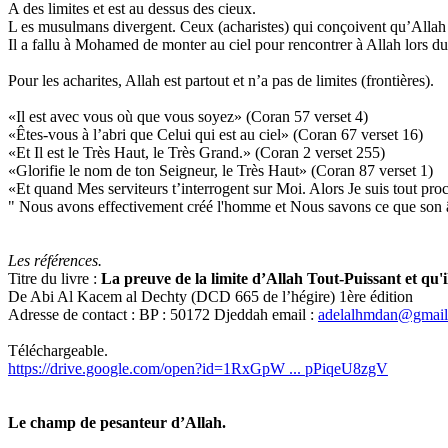
A des limites et est au dessus des cieux.
L es musulmans divergent. Ceux (acharistes) qui conçoivent qu’Allah est
Il a fallu à Mohamed de monter au ciel pour rencontrer à Allah lors d
Pour les acharites, Allah est partout et n’a pas de limites (frontières).
«Il est avec vous où que vous soyez» (Coran 57 verset 4)
«Êtes-vous à l’abri que Celui qui est au ciel» (Coran 67 verset 16)
«Et Il est le Très Haut, le Très Grand.» (Coran 2 verset 255)
«Glorifie le nom de ton Seigneur, le Très Haut» (Coran 87 verset 1)
«Et quand Mes serviteurs t’interrogent sur Moi. Alors Je suis tout proc
" Nous avons effectivement créé l'homme et Nous savons ce que son âm
Les références.
Titre du livre :
La preuve de la limite d’Allah Tout-Puissant et qu'il 
De Abi Al Kacem al Dechty (DCD 665 de l’hégire) 1ère édition
Adresse de contact : BP : 50172 Djeddah email :
adelalhmdan@gmai
Téléchargeable.
https://drive.google.com/open?id=1RxGpW ... pPiqeU8zgV
Le champ de pesanteur d’Allah.