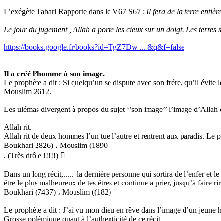
L’exégète Tabari Rapporte dans le V67 S67 :
Il fera de la terre entièr
Le jour du jugement , Allah a porte les cieux sur un doigt. Les terres sur
https://books.google.fr/books?id=TgZ7Dw ... &q&f=false
Il a créé l’homme à son image.
Le prophète a dit : Si quelqu’un se dispute avec son frére, qu’il évite
Mouslim 2612.
Les ulémas divergent à propos du sujet ‘’son image’’ l’image d’Allah
Allah rit.
Allah rit de deux hommes l’un tue l’autre et rentrent aux paradis. Le pr
Boukhari 2826) ، Mouslim (1890
. (Très drôle !!!!!) 
Dans un long récit,...... la dernière personne qui sortira de l’enfer et
être le plus malheureux de tes êtres et continue a prier, jusqu’à faire rir
Boukhari (7437) ، Mouslim ((182)
Le prophète a dit : J’ai vu mon dieu en rêve dans l’image d’un jeune h
Grosse polémique quant à l’authenticité de ce récit.