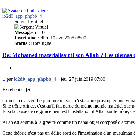
io2d0_app_phpbb_4
Sergent Virtuel
Messages :
510
Inscription :
dim. 10 avr. 2005 08:00
Status :
Hors-ligne
Re: Mohamed matérialisait il son Allah ? Les ulémas 
Citer
Message
par
io2d0_app_phpbb_4
»
jeu. 27 juin 2019 07:00
non
lu
Excellent sujet.
Grincer, cela signifie produire un son, c'est-à-dire provoquer une vibr
Si le trône grince, c'est qu'il fait partie du même monde matériel que n
Et si la cause de ce grincement est l'installation d'Allah sur le trône, 
Allah est soumis à la gravité comme un banal objet composé d'atomes. 
Cette théorie n'est pas un délire sorti de l'imagination d'un musulman é