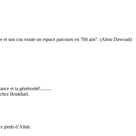
oreille et son cou existe un espace parcouru en 700 ans". (Abou Dawoud)
nce et ta générosité!.........
 chez Boukhari.
ux pieds d’Allah.