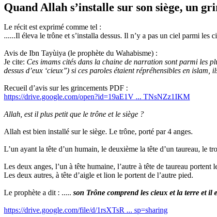
Quand Allah s’installe sur son siège, un gri
Le récit est exprimé comme tel :
......Il éleva le trône et s’installa dessus. Il n’y a pas un ciel parmi
Avis de Ibn Tayùiya (le prophète du Wahabisme) :
Je cite:
Ces imams cités dans la chaine de narration sont parmi les pl
dessus d’eux ‘cieux’’) si ces paroles étaient répréhensibles en islam, i
Recueil d’avis sur les grincements PDF :
https://drive.google.com/open?id=19aE1V ... TNsNZz1IKM
Allah, est il plus petit que le trône et le siège ?
Allah est bien installé sur le siège. Le trône, porté par 4 anges.
L’un ayant la tête d’un humain, le deuxième la tête d’un taureau, le troi
Les deux anges, l’un à tête humaine, l’autre à tête de taureau portent l
Les deux autres, à tête d’aigle et lion le portent de l’autre pied.
Le prophète a dit : .....
son Trône comprend les cieux et la terre et il e
https://drive.google.com/file/d/1rsXTsR ... sp=sharing