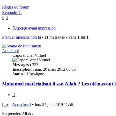
Règles du forum
Répondre
Aperçu avant impression
Premier message non lu
• 11 messages • Page
1
sur
1
Arracheed
Caporal-chef Virtuel
Messages :
323
Inscription :
mar. 20 mars 2012 06:56
Status :
Hors-ligne
Mohamed matérialisait il son Allah ? Les ulémas ont 
Citer
Message
par
Arracheed
»
lun. 24 juin 2019 11:56
non
lu
En premier, Allah :