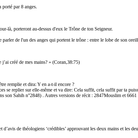
a porté par 8 anges.
jour-là, porteront au-dessus d'eux le Trône de ton Seigneur.
de parler de l'un des anges qui portent le trône : entre le lobe de son 
ue j’ai créé de mes mains? » (Coran,38:75)
re remplie et dira: Y en a-t-il encore ?
lors se replier sur elle-même et va dire: Cela suffit, cela suffit par ta puissa
s son Sahih n°2848) . Autres versions de récit : 2847Mouslim et 6661
 et d’avis de théologiens ‘crédibles’ approuvant les deux mains et les de