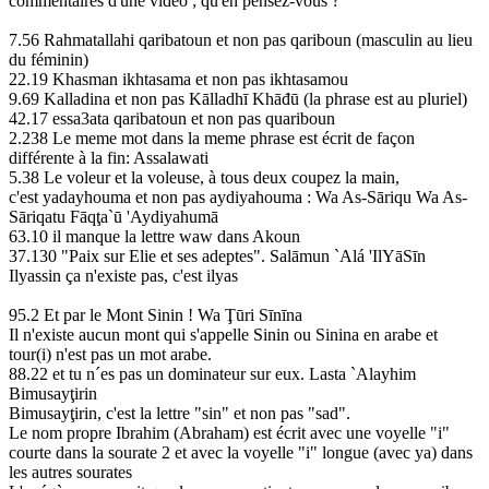
commentaires d'une vidéo ; qu'en pensez-vous ?
7.56 Rahmatallahi qaribatoun et non pas qariboun (masculin au lieu
du féminin)
22.19 Khasman ikhtasama et non pas ikhtasamou
9.69 Kalladina et non pas Kālladhī Khāđū (la phrase est au pluriel)
42.17 essa3ata qaribatoun et non pas quariboun
2.238 Le meme mot dans la meme phrase est écrit de façon
différente à la fin: Assalawati
5.38 Le voleur et la voleuse, à tous deux coupez la main,
c'est yadayhouma et non pas aydiyahouma : Wa As-Sāriqu Wa As-
Sāriqatu Fāqţa`ū 'Aydiyahumā
63.10 il manque la lettre waw dans Akoun
37.130 "Paix sur Elie et ses adeptes". Salāmun `Alá 'IlYāSīn
Ilyassin ça n'existe pas, c'est ilyas
95.2 Et par le Mont Sinin ! Wa Ţūri Sīnīna
Il n'existe aucun mont qui s'appelle Sinin ou Sinina en arabe et
tour(i) n'est pas un mot arabe.
88.22 et tu n´es pas un dominateur sur eux. Lasta `Alayhim
Bimusayţirin
Bimusayţirin, c'est la lettre "sin" et non pas "sad".
Le nom propre Ibrahim (Abraham) est écrit avec une voyelle "i"
courte dans la sourate 2 et avec la voyelle "i" longue (avec ya) dans
les autres sourates