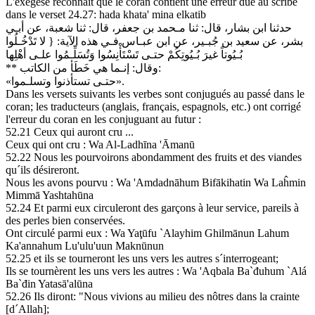
L'exégèse reconnait que le coran contient une erreur due au scribe
dans le verset 24.27: hada khata' mina elkatib
حدثنا ابن بشار، قال: ثنا مـحمد بن جعفر، قال: ثنا شعبة، عن أبـي
بشر، عن سعيد بن جُبـير، عن ابن عبـاس فـي هذه الآية: { لا تَدْخُـلُوا
بُـيُوتاً غيرَ بُـيُوتِكُمْ حتـى تَسْتَأْنِسُوا وَتُسَلِّـمُوا علـى أهْلِها
** وقال: إنـما هي خَطَأ من الكاتب:
«حتـى تستأذنوا وتسلـموا».
Dans les versets suivants les verbes sont conjugués au passé dans le
coran; les traducteurs (anglais, français, espagnols, etc.) ont corrigé
l'erreur du coran en les conjuguant au futur :
52.21 Ceux qui auront cru ...
Ceux qui ont cru : Wa Al-Ladhīna 'Āmanū
52.22 Nous les pourvoirons abondamment des fruits et des viandes
qu´ils désireront.
Nous les avons pourvu : Wa 'Amdadnāhum Bifākihatin Wa Laĥmin
Mimmā Yashtahūna
52.24 Et parmi eux circuleront des garçons à leur service, pareils à
des perles bien conservées.
Ont circulé parmi eux : Wa Yaţūfu `Alayhim Ghilmānun Lahum
Ka'annahum Lu'ulu'uun Maknūnun
52.25 et ils se tourneront les uns vers les autres s´interrogeant;
Ils se tournèrent les uns vers les autres : Wa 'Aqbala Ba`đuhum `Alá
Ba`đin Yatasā'alūna
52.26 Ils diront: "Nous vivions au milieu des nôtres dans la crainte
[d´Allah];