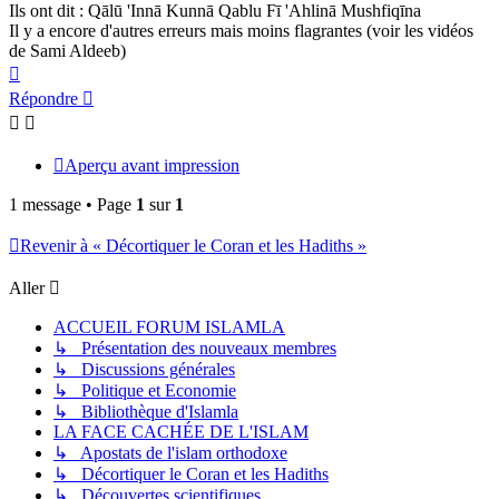
Ils ont dit : Qālū 'Innā Kunnā Qablu Fī 'Ahlinā Mushfiqīna
Il y a encore d'autres erreurs mais moins flagrantes (voir les vidéos
de Sami Aldeeb)
Haut
Répondre
Aperçu avant impression
1 message • Page
1
sur
1
Revenir à « Décortiquer le Coran et les Hadiths »
Aller
ACCUEIL FORUM ISLAMLA
↳ Présentation des nouveaux membres
↳ Discussions générales
↳ Politique et Economie
↳ Bibliothèque d'Islamla
LA FACE CACHÉE DE L'ISLAM
↳ Apostats de l'islam orthodoxe
↳ Décortiquer le Coran et les Hadiths
↳ Découvertes scientifiques