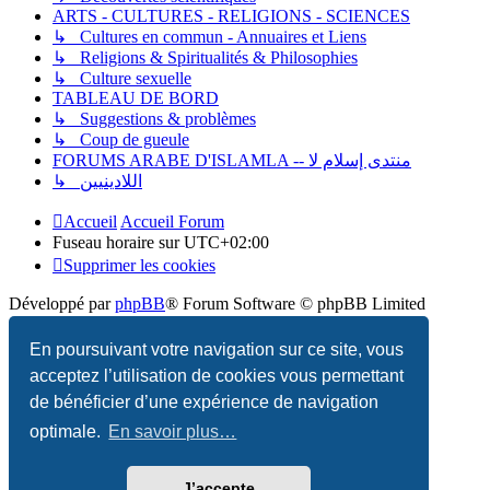
ARTS - CULTURES - RELIGIONS - SCIENCES
↳ Cultures en commun - Annuaires et Liens
↳ Religions & Spiritualités & Philosophies
↳ Culture sexuelle
TABLEAU DE BORD
↳ Suggestions & problèmes
↳ Coup de gueule
FORUMS ARABE D'ISLAMLA -- منتدى إسلام لا
↳ اللادينيين
Accueil
Accueil Forum
Fuseau horaire sur
UTC+02:00
Supprimer les cookies
Développé par
phpBB
® Forum Software © phpBB Limited
Traduction française officielle
©
Qiaeru
En poursuivant votre navigation sur ce site, vous
acceptez l’utilisation de cookies vous permettant
Confidentialité
|
Conditions
de bénéficier d’une expérience de navigation
optimale.
En savoir plus…
J’accepte