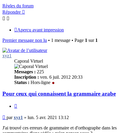
Règles du forum
Répondre
Aperçu avant impression
Premier message non lu
• 1 message • Page
1
sur
1
xyz1
Caporal Virtuel
Messages :
225
Inscription :
ven. 6 juil. 2012 20:33
Status :
Hors-ligne
Pour ceux qui connaissent la grammaire arabe
Citer
Message
par
xyz1
»
lun. 5 avr. 2021 13:12
non
lu
J'ai trouvé ces erreurs de grammaire et d'orthographe dans les