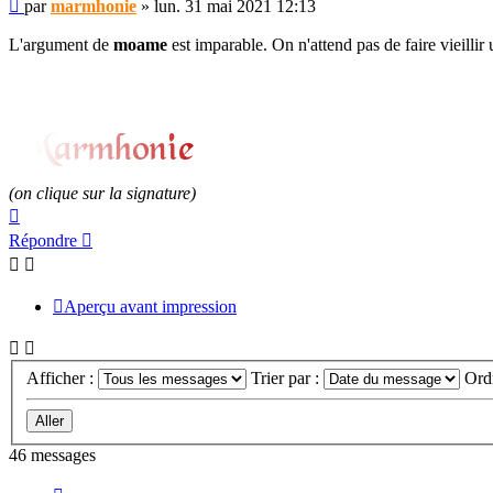
Message
par
marmhonie
»
lun. 31 mai 2021 12:13
non
lu
L'argument de
moame
est imparable. On n'attend pas de faire vieillir
(on clique sur la signature)
Haut
Répondre
Aperçu avant impression
Afficher :
Trier par :
Ord
46 messages
Précédent