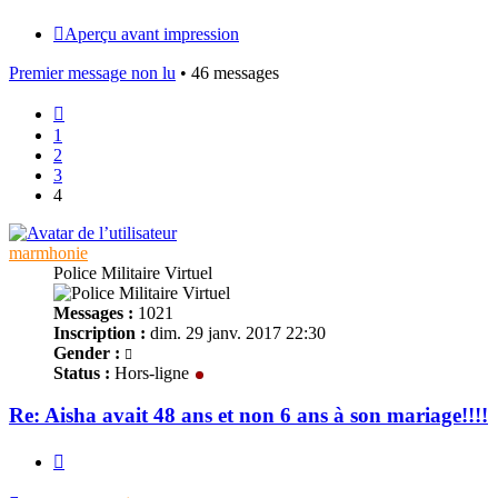
Aperçu avant impression
Premier message non lu
• 46 messages
Précédent
1
2
3
4
marmhonie
Police Militaire Virtuel
Messages :
1021
Inscription :
dim. 29 janv. 2017 22:30
Gender :
Status :
Hors-ligne
Re: Aisha avait 48 ans et non 6 ans à son mariage!!!!
Citer