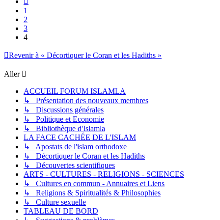
1
2
3
4
Revenir à « Décortiquer le Coran et les Hadiths »
Aller
ACCUEIL FORUM ISLAMLA
↳ Présentation des nouveaux membres
↳ Discussions générales
↳ Politique et Economie
↳ Bibliothèque d'Islamla
LA FACE CACHÉE DE L'ISLAM
↳ Apostats de l'islam orthodoxe
↳ Décortiquer le Coran et les Hadiths
↳ Découvertes scientifiques
ARTS - CULTURES - RELIGIONS - SCIENCES
↳ Cultures en commun - Annuaires et Liens
↳ Religions & Spiritualités & Philosophies
↳ Culture sexuelle
TABLEAU DE BORD