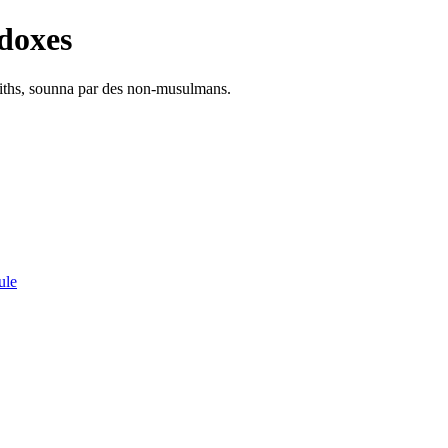
doxes
adiths, sounna par des non-musulmans.
ule