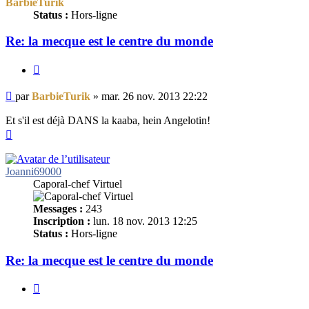
BarbieTurik
Status :
Hors-ligne
Re: la mecque est le centre du monde
Citer
Message
par
BarbieTurik
»
mar. 26 nov. 2013 22:22
non
lu
Et s'il est déjà DANS la kaaba, hein Angelotin!
Haut
Joanni69000
Caporal-chef Virtuel
Messages :
243
Inscription :
lun. 18 nov. 2013 12:25
Status :
Hors-ligne
Re: la mecque est le centre du monde
Citer