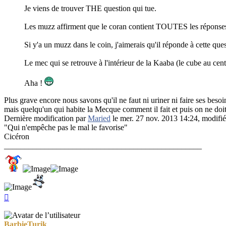
Je viens de trouver THE question qui tue.
Les muzz affirment que le coran contient TOUTES les réponse
Si y'a un muzz dans le coin, j'aimerais qu'il réponde à cette quest
Le mec qui se retrouve à l'intérieur de la Kaaba (le cube au cen
Aha !
Plus grave encore nous savons qu'il ne faut ni uriner ni faire ses beso
mais quelqu'un qui habite la Mecque comment il fait et puis on ne d
Dernière modification par
Maried
le mer. 27 nov. 2013 14:24, modifié 
"Qui n'empêche pas le mal le favorise"
Cicéron
_________________________________________________
Haut
BarbieTurik