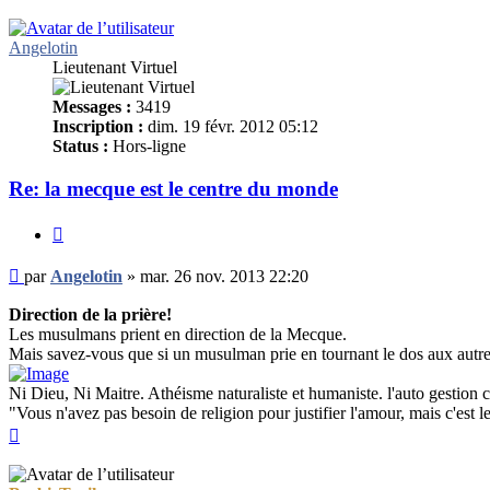
Angelotin
Lieutenant Virtuel
Messages :
3419
Inscription :
dim. 19 févr. 2012 05:12
Status :
Hors-ligne
Re: la mecque est le centre du monde
Citer
Message
par
Angelotin
»
mar. 26 nov. 2013 22:20
non
lu
Direction de la prière!
Les musulmans prient en direction de la Mecque.
Mais savez-vous que si un musulman prie en tournant le dos aux autres
Ni Dieu, Ni Maitre. Athéisme naturaliste et humaniste. l'auto gestio
"Vous n'avez pas besoin de religion pour justifier l'amour, mais c'est le
Haut