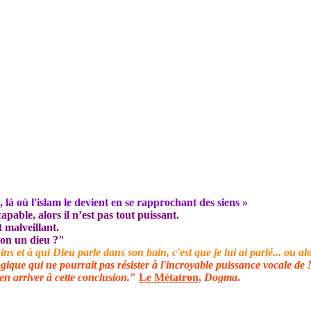
, là où l'islam le devient en se rapprochant des siens »
pable, alors il n’est pas tout puissant.
t malveillant.
t-on un dieu ?"
t à qui Dieu parle dans son bain, c'est que je lui ai parlé... ou alor
ogique qui ne pourrait pas résister à l'incroyable puissance vocale de N
n arriver à cette conclusion.
"
Le Métatron
,
Dogma
.