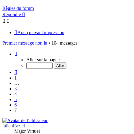
Règles du forum
Répondre
Aperçu avant impression
Premier message non lu
• 104 messages
Page
7
Aller sur la page :
sur
7
Précédent
1
…
3
4
5
6
7
fallenRaziel
Major Virtuel