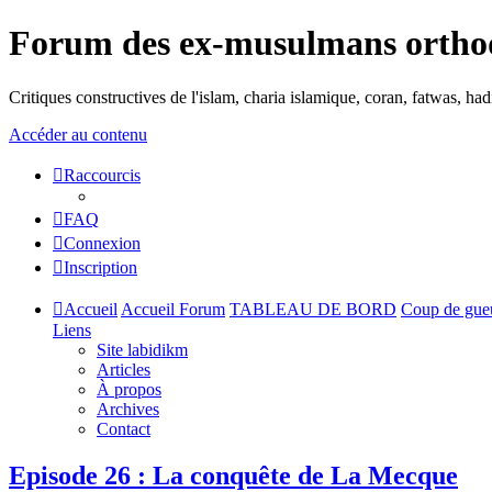
Forum des ex-musulmans ortho
Critiques constructives de l'islam, charia islamique, coran, fatwas, h
Accéder au contenu
Raccourcis
FAQ
Connexion
Inscription
Accueil
Accueil Forum
TABLEAU DE BORD
Coup de gue
Liens
Site labidikm
Articles
À propos
Archives
Contact
Episode 26 : La conquête de La Mecque