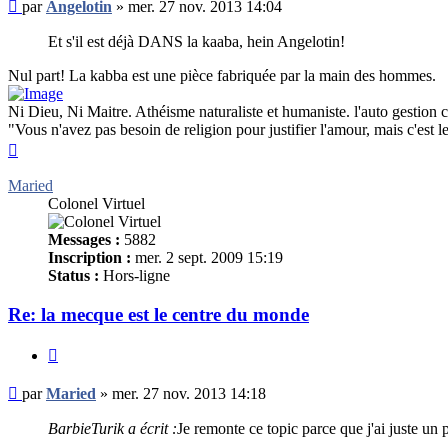
Message
par
Angelotin
»
mer. 27 nov. 2013 14:04
non
lu
Et s'il est déjà DANS la kaaba, hein Angelotin!
Nul part! La kabba est une pièce fabriquée par la main des hommes.
Ni Dieu, Ni Maitre. Athéisme naturaliste et humaniste. l'auto gestio
"Vous n'avez pas besoin de religion pour justifier l'amour, mais c'est le
Haut
Maried
Colonel Virtuel
Messages :
5882
Inscription :
mer. 2 sept. 2009 15:19
Status :
Hors-ligne
Re: la mecque est le centre du monde
Citer
Message
par
Maried
»
mer. 27 nov. 2013 14:18
non
lu
BarbieTurik a écrit :
Je remonte ce topic parce que j'ai juste un 