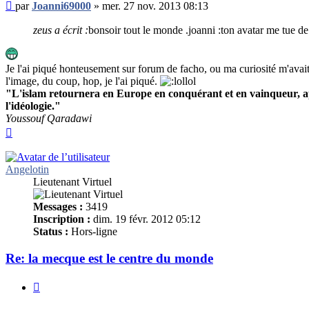
Message
par
Joanni69000
»
mer. 27 nov. 2013 08:13
non
lu
zeus a écrit :
bonsoir tout le monde .joanni :ton avatar me tue de 
Je l'ai piqué honteusement sur forum de facho, ou ma curiosité m'avait e
l'image, du coup, hop, je l'ai piqué.
"L'islam retournera en Europe en conquérant et en vainqueur, après
l'idéologie."
Youssouf Qaradawi
Haut
Angelotin
Lieutenant Virtuel
Messages :
3419
Inscription :
dim. 19 févr. 2012 05:12
Status :
Hors-ligne
Re: la mecque est le centre du monde
Citer