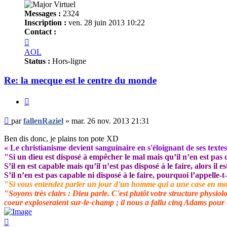
Messages :
2324
Inscription :
ven. 28 juin 2013 10:22
Contact :
Contacter
fallenRaziel
AOL
Status :
Hors-ligne
Re: la mecque est le centre du monde
Citer
Message
par
fallenRaziel
»
mar. 26 nov. 2013 21:31
non
lu
Ben dis donc, je plains ton pote XD
« Le christianisme devient sanguinaire en s'éloignant de ses textes
"Si un dieu est disposé à empêcher le mal mais qu’il n’en est pas ca
S’il en est capable mais qu’il n’est pas disposé à le faire, alors il es
S’il n’en est pas capable ni disposé à le faire, pourquoi l’appelle-
"
Si vous entendez parler un jour d'un homme qui a une case en moins e
"
Soyons très clairs : Dieu parle. C'est plutôt votre structure physiol
coeur exploseraient sur-le-champ ; il nous a fallu cinq Adams pour e
Haut