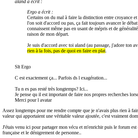
lu
aland a écrit :
Ergo a écrit :
Certains on du mal à faire la distinction entre croyance e
l'on soit d'accord ou pas, ça fait toujours avancer le déb
connaissent même pas en usant de mépris et de généralité à
raison de mon départ.
Je suis d'accord avec toi aland (au passage, j'adore ton av
rien à la fois, pas de quoi en faire en plat
.
Slt Ergo
C est exactement ça... Parfois ds l exagération...
Tu n es pas resté très longtemps? Ici...
Je pense qu il est important de faire nos propres recherches lo
Merci pour l avatar
Assez longtemps pour me rendre compte que je n'avais plus rien à faire 
valeur qui apportaient une véritable valeur ajoutée, c'est vraiment d
J'étais venu ici pour partager mon vécu et m'enrichir puis le forum est
française et le dénigrement de personne..