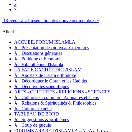
2
3
Revenir à « Présentation des nouveaux membres »
Aller
ACCUEIL FORUM ISLAMLA
↳ Présentation des nouveaux membres
↳ Discussions générales
↳ Politique et Economie
↳ Bibliothèque d'Islamla
LA FACE CACHÉE DE L'ISLAM
↳ Apostats de l'islam orthodoxe
↳ Décortiquer le Coran et les Hadiths
↳ Découvertes scientifiques
ARTS - CULTURES - RELIGIONS - SCIENCES
↳ Cultures en commun - Annuaires et Liens
↳ Religions & Spiritualités & Philosophies
↳ Culture sexuelle
TABLEAU DE BORD
↳ Suggestions & problèmes
↳ Coup de gueule
FORUMS ARABE D'ISLAMLA -- منتدى إسلام لا