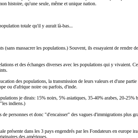
 mon histoire, qu'une seule, même et unique nation.
opulation totale qu'il y aurait là-bas...
ts (sans massacrer les populations.) Souvent, ils essayaient de rendre des
es relations et des échanges diverses avec les populations qui y vivaient.
nts.
cation des populations, la transmission de leurs valeurs et d'une partie d
pe ou d'afrique noire ou parfois, d'inde.
opulations je dirais: 15% noirs, 5% asiatiques, 35-40% arabes, 20-25%
les indiens.)
 de personnes et donc "d'encaisser" des vagues d'immigrations plus grande
ale présente dans les 3 pays engendrés par les Fondateurs en europe ira 
originaires des amériques.