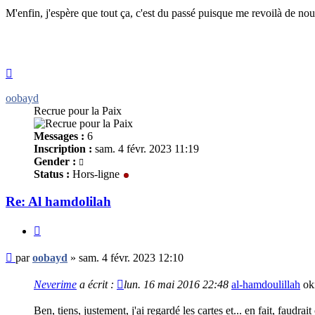
M'enfin, j'espère que tout ça, c'est du passé puisque me revoilà de no
Haut
oobayd
Recrue pour la Paix
Messages :
6
Inscription :
sam. 4 févr. 2023 11:19
Gender :
Status :
Hors-ligne
Re: Al hamdolilah
Citer
Message
par
oobayd
»
sam. 4 févr. 2023 12:10
non
lu
Neverime
a écrit :
lun. 16 mai 2016 22:48
al-hamdoulillah
oki
Ben, tiens, justement, j'ai regardé les cartes et... en fait, faud