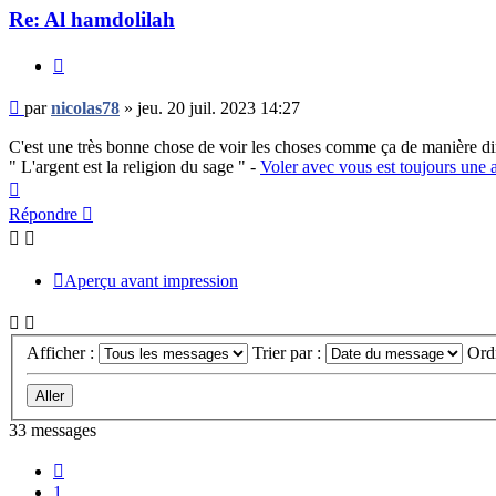
Re: Al hamdolilah
Citer
Message
par
nicolas78
»
jeu. 20 juil. 2023 14:27
non
lu
C'est une très bonne chose de voir les choses comme ça de manière dire
" L'argent est la religion du sage " -
Voler avec vous est toujours une 
Haut
Répondre
Aperçu avant impression
Afficher :
Trier par :
Ord
33 messages
Précédent
1