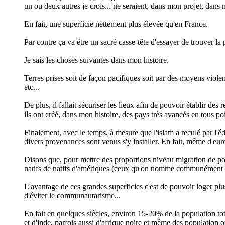
un ou deux autres je crois... ne seraient, dans mon projet, dans
En fait, une superficie nettement plus élevée qu'en France.
Par contre ça va être un sacré casse-tête d'essayer de trouver la p
Je sais les choses suivantes dans mon histoire.
Terres prises soit de façon pacifiques soit par des moyens violen
etc...
De plus, il fallait sécuriser les lieux afin de pouvoir établir d
ils ont créé, dans mon histoire, des pays très avancés en tous poi
Finalement, avec le temps, à mesure que l'islam a reculé par l'édu
divers provenances sont venus s'y installer. En fait, même d'euro
Disons que, pour mettre des proportions niveau migration de p
natifs de natifs d'amériques (ceux qu'on nomme communément "
L'avantage de ces grandes superficies c'est de pouvoir loger plus
d'éviter le communautarisme...
En fait en quelques siècles, environ 15-20% de la population tot
et d'inde, parfois aussi d'afrique noire et même des population 