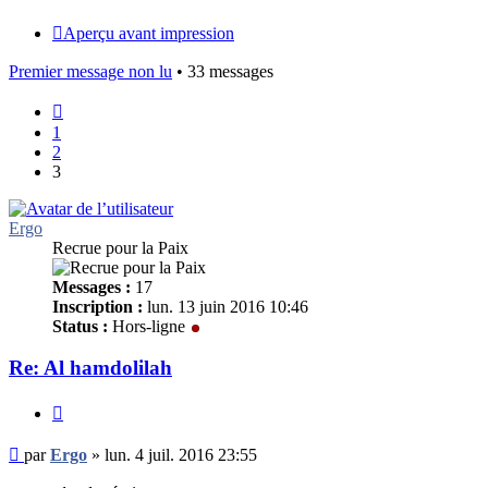
Aperçu avant impression
Premier message non lu
• 33 messages
Précédent
1
2
3
Ergo
Recrue pour la Paix
Messages :
17
Inscription :
lun. 13 juin 2016 10:46
Status :
Hors-ligne
Re: Al hamdolilah
Citer
Message
par
Ergo
»
lun. 4 juil. 2016 23:55
non