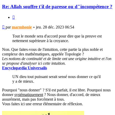
Re: Allah souffre t'il de paresse ou d"incompétence ?
Citer
Message
par
marmhonie
»
jeu. 28 déc. 2023 06:54
non
lu
Tout le monde sera d'accord pour dire que la preuve est
nettement supérieure à la croyance.
Non. Que faites-vous de l'intuition, cette partie la plus noble et
complexe des mathématiques, appelée Topologie ?
Les notions de continuité et de limite ont une origine intuitive et l'on
se propose d'analyser ici cette intuition.
Encyclopædia Universalis
UN dieu tout puissant serait sensé nous donner ce qu'il
y a de mieux.
Pourquoi "nous donner" ? S'il est parfait, il est libre. Pourquoi nous
donner
systématiquement
? Nous donner, d'accord, de mieux
assurément, mais pas forcément à tous.
Vous faites ici une erreur élémentaire de réflexion.