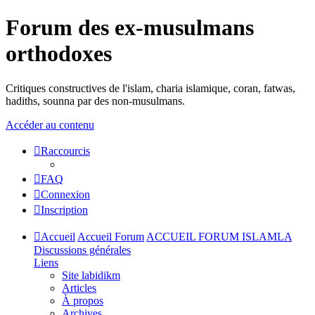
Forum des ex-musulmans
orthodoxes
Critiques constructives de l'islam, charia islamique, coran, fatwas,
hadiths, sounna par des non-musulmans.
Accéder au contenu
Raccourcis
FAQ
Connexion
Inscription
Accueil
Accueil Forum
ACCUEIL FORUM ISLAMLA
Discussions générales
Liens
Site labidikm
Articles
À propos
Archives