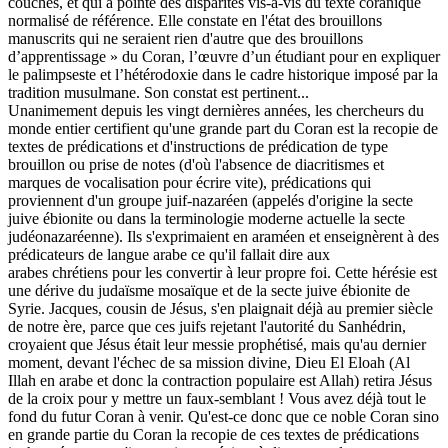
couches, et qui a pointé des disparités vis-à-vis du texte coranique
normalisé de référence. Elle constate en l'état des brouillons
manuscrits qui ne seraient rien d'autre que des brouillons
d’apprentissage » du Coran, l’œuvre d’un étudiant pour en expliquer
le palimpseste et l’hétérodoxie dans le cadre historique imposé par la
tradition musulmane. Son constat est pertinent...
Unanimement depuis les vingt dernières années, les chercheurs du
monde entier certifient qu'une grande part du Coran est la recopie de
textes de prédications et d'instructions de prédication de type
brouillon ou prise de notes (d'où l'absence de diacritismes et
marques de vocalisation pour écrire vite), prédications qui
proviennent d'un groupe juif-nazaréen (appelés d'origine la secte
juive ébionite ou dans la terminologie moderne actuelle la secte
judéonazaréenne). Ils s'exprimaient en araméen et enseignèrent à des
prédicateurs de langue arabe ce qu'il fallait dire aux
arabes chrétiens pour les convertir à leur propre foi. Cette hérésie est
une dérive du judaïsme mosaïque et de la secte juive ébionite de
Syrie. Jacques, cousin de Jésus, s'en plaignait déjà au premier siècle
de notre ère, parce que ces juifs rejetant l'autorité du Sanhédrin,
croyaient que Jésus était leur messie prophétisé, mais qu'au dernier
moment, devant l'échec de sa mission divine, Dieu El Eloah (Al
Illah en arabe et donc la contraction populaire est Allah) retira Jésus
de la croix pour y mettre un faux-semblant ! Vous avez déjà tout le
fond du futur Coran à venir. Qu'est-ce donc que ce noble Coran sino
en grande partie du Coran la recopie de ces textes de prédications