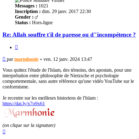
Messages :
1021
Inscription :
dim. 29 janv. 2017 22:30
Gender :
Status :
Hors-ligne
Re: Allah souffre t'il de paresse ou d"incompétence ?
Citer
Message
par
marmhonie
»
ven. 12 janv. 2024 13:47
non
lu
Vous quittez l'étude de l'Islam, des témoins, des apostats, pour une
interprétation entre philosophie de Nietzsche et psychologie
comportementale, sans autre référence qu'une vidéo YouTube sur le
conformisme.
Je recentre sur les meilleurs historiens de l'Islam :
https://dai.ly/x7o9x61
(on clique sur la signature)
Haut