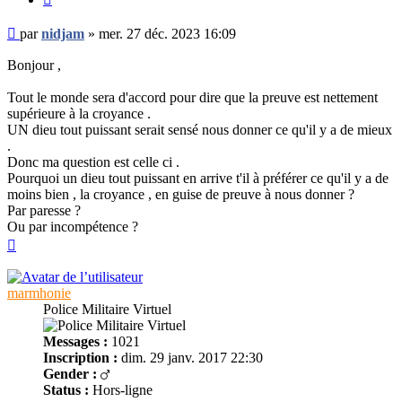
Message
par
nidjam
»
mer. 27 déc. 2023 16:09
non
lu
Bonjour ,
Tout le monde sera d'accord pour dire que la preuve est nettement
supérieure à la croyance .
UN dieu tout puissant serait sensé nous donner ce qu'il y a de mieux
.
Donc ma question est celle ci .
Pourquoi un dieu tout puissant en arrive t'il à préférer ce qu'il y a de
moins bien , la croyance , en guise de preuve à nous donner ?
Par paresse ?
Ou par incompétence ?
Haut
marmhonie
Police Militaire Virtuel
Messages :
1021
Inscription :
dim. 29 janv. 2017 22:30
Gender :
Status :
Hors-ligne