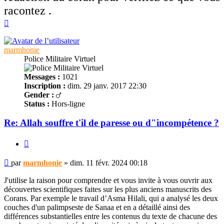
racontez .
Haut
marmhonie
Police Militaire Virtuel
Messages :
1021
Inscription :
dim. 29 janv. 2017 22:30
Gender :
Status :
Hors-ligne
Re: Allah souffre t'il de paresse ou d"incompétence ?
Citer
Message
par
marmhonie
»
dim. 11 févr. 2024 00:18
non
lu
J'utilise la raison pour comprendre et vous invite à vous ouvrir aux
découvertes scientifiques faites sur les plus anciens manuscrits des
Corans. Par exemple le travail d’Asma Hilali, qui a analysé les deux
couches d'un palimpseste de Sanaa et en a détaillé ainsi des
différences substantielles entre les contenus du texte de chacune des