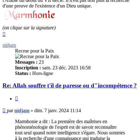
l'Arabie du début du VII siècle. Il n'est pas non plus la recherche
d'une preuve de l'existence d'un Dieu unique.
(on clique sur la signature)
Haut
nidjam
Recrue pour la Paix
Messages :
23
Inscription :
sam. 23 déc. 2023 16:58
Status :
Hors-ligne
Re: Allah souffre t'il de paresse ou d"incompétence ?
Citer
Message
par
nidjam
»
dim. 7 janv. 2024 11:14
non
lu
Marmhonie a dit : La première des maîtrises en
phénoménologie de l'esprit est de savoir reconnaître
tout seul quand notre intelligence s'égare. Nous sommes
à la recherche d'une connaissance qui traduise la