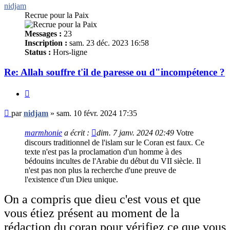
nidjam
Recrue pour la Paix
Messages :
23
Inscription :
sam. 23 déc. 2023 16:58
Status :
Hors-ligne
Re: Allah souffre t'il de paresse ou d"incompétence ?
Citer
Message
par
nidjam
»
sam. 10 févr. 2024 17:35
non
lu
marmhonie
a écrit :
dim. 7 janv. 2024 02:49
Votre
discours traditionnel de l'islam sur le Coran est faux. Ce
texte n'est pas la proclamation d'un homme à des
bédouins incultes de l'Arabie du début du VII siècle. Il
n'est pas non plus la recherche d'une preuve de
l'existence d'un Dieu unique.
On a compris que dieu c'est vous et que
vous étiez présent au moment de la
rédaction du coran pour vérifiez ce que vous