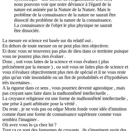
nous pouvons voir que notre déviance à l'égard de la
nature est animée par la Nature de la Nature. Mais le
problème de la connaissance de la nature ne saurait être
dissocié du problème de la nature de la connaissance.
La connaissance de l'objet le plus physique ne saurait
être dissociée.
La mesure en science est basée sur du relatif oui .
En dehors de toute mesure on ne peut plus rien objectiver.
Et donc vous ne trouverez pas plus de dieu dans ce territoire puisque
vous ne pourrez plus rien évaluer .
Donc , soit vous faites de la science et vous évaluez ( plus
précisément par la mesure ) , ou soit vous ne faites plus de science et
vous n'évaluez objectivement plus rien de spécial et il ne vous reste
plus qu'un vide insondable ou un flot de probabilités et d'hypothèses
très incertaines .
A la rigueur dans ce sens , vous pourriez devenir agnostique , mais
pas croyant sans faire dans la malhonnêteté intellectuelle .
La croyance religieuse est une forme de malhonnêteté intellectuelle ,
une prise à parti arbitraire pour la vérité .
Du reste , je ne vois pas ou edgar Morin fonde votre idée d'intuition
comme étant une forme de connaissance supérieure comme vous
semblez l'imaginer .
Où avez vous lu ça chez lui ?
Tout ça ce sont des fantasmes de croyants , ils s'imaginent avoir des