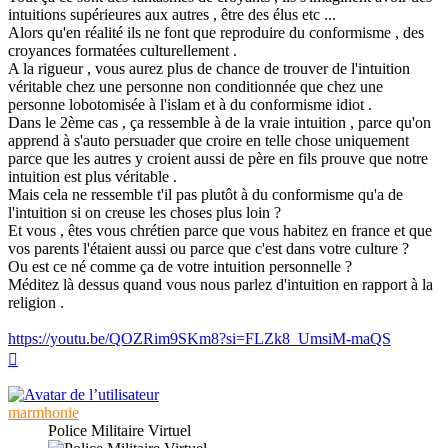
intuitions supérieures aux autres , être des élus etc ...
Alors qu'en réalité ils ne font que reproduire du conformisme , des
croyances formatées culturellement .
A la rigueur , vous aurez plus de chance de trouver de l'intuition
véritable chez une personne non conditionnée que chez une
personne lobotomisée à l'islam et à du conformisme idiot .
Dans le 2ème cas , ça ressemble à de la vraie intuition , parce qu'on
apprend à s'auto persuader que croire en telle chose uniquement
parce que les autres y croient aussi de père en fils prouve que notre
intuition est plus véritable .
Mais cela ne ressemble t'il pas plutôt à du conformisme qu'a de
l'intuition si on creuse les choses plus loin ?
Et vous , êtes vous chrétien parce que vous habitez en france et que
vos parents l'étaient aussi ou parce que c'est dans votre culture ?
Ou est ce né comme ça de votre intuition personnelle ?
Méditez là dessus quand vous nous parlez d'intuition en rapport à la
religion .
https://youtu.be/QOZRim9SKm8?si=FLZk8_UmsiM-maQS
Haut
marmhonie
Police Militaire Virtuel