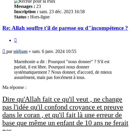
Messages :
23
Inscription :
sam. 23 déc. 2023 16:58
Status :
Hors-ligne
Re: Allah souffre t'il de paresse ou d"incompétence ?
Citer
Message
par
nidjam
»
sam. 6 janv. 2024 10:55
non
lu
Marmhonie a dit : Pourquoi "nous donner" ? S'il est
parfait, il est libre. Pourquoi nous donner
systématiquement ? Nous donner, d'accord, de mieux
assurément, mais pas forcément à tous.
Ma réponse :
Dire qu'Allah fait ce qu'il veut , ne change
pas l'idée qu'il confond croyance et preuve
dans le coran , et qu'il fait là une erreur de
base que même un enfant de 10 ans ne ferait
pas .