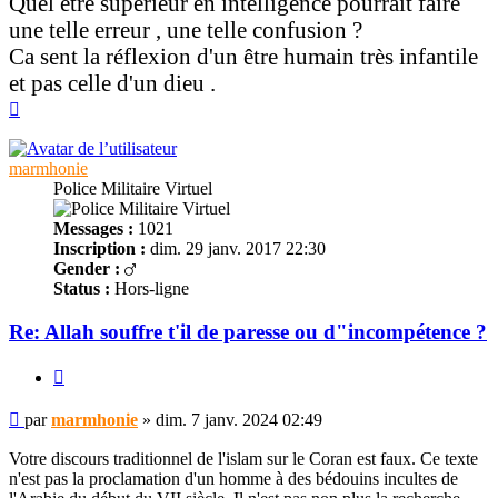
Quel être supérieur en intelligence pourrait faire
une telle erreur , une telle confusion ?
Ca sent la réflexion d'un être humain très infantile
et pas celle d'un dieu .
Haut
marmhonie
Police Militaire Virtuel
Messages :
1021
Inscription :
dim. 29 janv. 2017 22:30
Gender :
Status :
Hors-ligne
Re: Allah souffre t'il de paresse ou d"incompétence ?
Citer
Message
par
marmhonie
»
dim. 7 janv. 2024 02:49
non
lu
Votre discours traditionnel de l'islam sur le Coran est faux. Ce texte
n'est pas la proclamation d'un homme à des bédouins incultes de