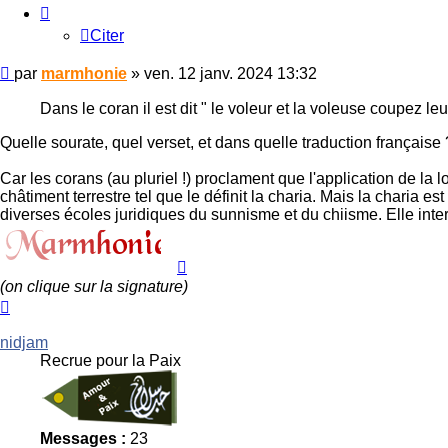
Citer
Message
par
marmhonie
»
ven. 12 janv. 2024 13:32
non
lu
Dans le coran il est dit " le voleur et la voleuse coupez leu
Quelle sourate, quel verset, et dans quelle traduction française
Car les corans (au pluriel !) proclament que l'application de la l
châtiment terrestre tel que le définit la charia. Mais la charia 
diverses écoles juridiques du sunnisme et du chiisme. Elle interp
(on clique sur la signature)
Haut
nidjam
Recrue pour la Paix
Messages :
23