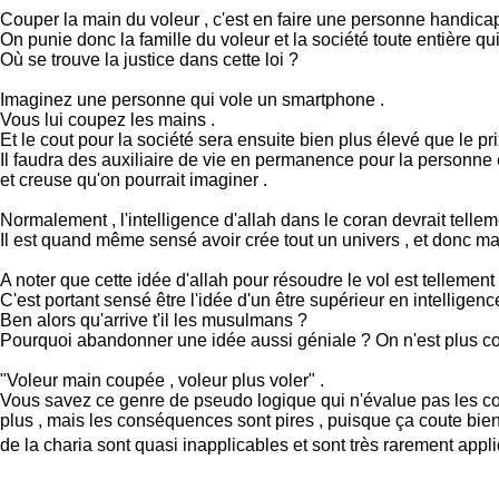
Couper la main du voleur , c'est en faire une personne handicapé
On punie donc la famille du voleur et la société toute entière qui 
Où se trouve la justice dans cette loi ?
Imaginez une personne qui vole un smartphone .
Vous lui coupez les mains .
Et le cout pour la société sera ensuite bien plus élevé que le p
Il faudra des auxiliaire de vie en permanence pour la personne en q
et creuse qu'on pourrait imaginer .
Normalement , l'intelligence d'allah dans le coran devrait tellem
Il est quand même sensé avoir crée tout un univers , et donc mait
A noter que cette idée d'allah pour résoudre le vol est telle
C'est portant sensé être l'idée d'un être supérieur en intellige
Ben alors qu'arrive t'il les musulmans ?
Pourquoi abandonner une idée aussi géniale ? On n'est plus c
"Voleur main coupée , voleur plus voler" .
Vous savez ce genre de pseudo logique qui n'évalue pas les con
plus , mais les conséquences sont pires , puisque ça coute bien 
de la charia sont quasi inapplicables et sont très rarement app