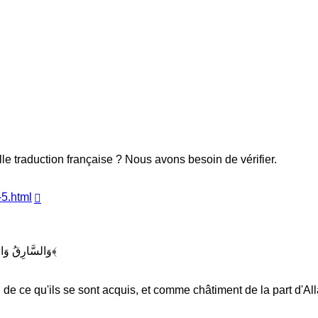
lle traduction française ? Nous avons besoin de vérifier.
-5.html
﴿وَالسَّارِقُ وَالسَّارِقَةُ فَاقْطَعُوا أَيْدِيَهُمَا جَزَاءً بِمَا كَسَبَا نَكَالًا مِّنَ اللَّهِ ۗ وَاللَّهُ عَزِيزٌ حَكِيمٌ﴾
 de ce qu'ils se sont acquis, et comme châtiment de la part d'All