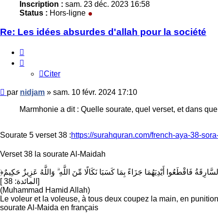
Inscription :
sam. 23 déc. 2023 16:58
Status :
Hors-ligne
Re: Les idées absurdes d'allah pour la société
Citer
Citer
Message
par
nidjam
»
sam. 10 févr. 2024 17:10
non
lu
Marmhonie a dit : Quelle sourate, quel verset, et dans que
Sourate 5 verset 38 :
https://surahquran.com/french-aya-38-sora
Verset 38 la sourate Al-Maidah
[ المائدة: 38]
(Muhammad Hamid Allah)
Le voleur et la voleuse, à tous deux coupez la main, en punition
sourate Al-Maida en français