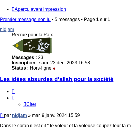
Aperçu avant impression
Premier message non lu
• 5 messages • Page
1
sur
1
nidjam
Recrue pour la Paix
Messages :
23
Inscription :
sam. 23 déc. 2023 16:58
Status :
Hors-ligne
Les idées absurdes d'allah pour la société
Citer
Citer
Message
par
nidjam
»
mar. 9 janv. 2024 15:59
non
lu
Dans le coran il est dit " le voleur et la voleuse coupez leur la m