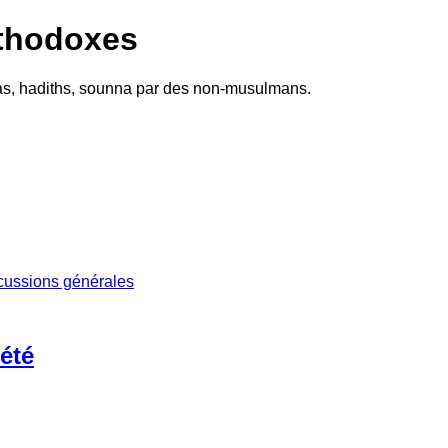
thodoxes
twas, hadiths, sounna par des non-musulmans.
cussions générales
été