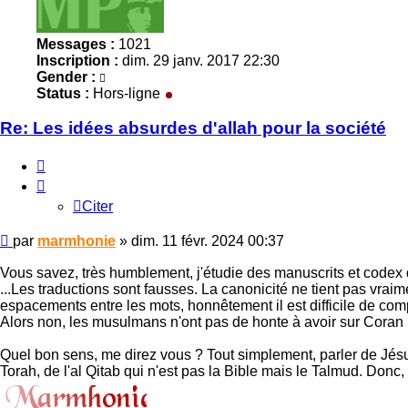
Messages :
1021
Inscription :
dim. 29 janv. 2017 22:30
Gender :
Status :
Hors-ligne
Re: Les idées absurdes d'allah pour la société
Citer
Citer
Message
par
marmhonie
»
dim. 11 févr. 2024 00:37
non
lu
Vous savez, très humblement, j'étudie des manuscrits et codex
...Les traductions sont fausses. La canonicité ne tient pas vrai
espacements entre les mots, honnêtement il est difficile de co
Alors non, les musulmans n'ont pas de honte à avoir sur Coran 
Quel bon sens, me direz vous ? Tout simplement, parler de Jésus
Torah, de l'al Qitab qui n'est pas la Bible mais le Talmud. Donc,