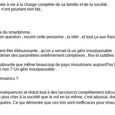
e à vie à la charge complète de sa famille et de la société .
n'ont pourtant rien fait .
rix du smartphone .
uestion , nourrir cette personne , la vétir , et tout ça aux frais 
ent être éblouissante , qu'on y verrait là un géni insurpassable .
riser des paramètres extrêmement complexes , fins et subtiles , e
ment absurde que même beaucoup de pays musulmans aujourd'hui l
nce non ? Un géni insurpassable .
onvaincu ?
séquences et réduit tout à des raccourcis complètement ridicul
plus cher à la société que le vol en lui même, c'est abyssal, don
liquées. Ce qui démontre que ces lois sont inefficaces pour rés