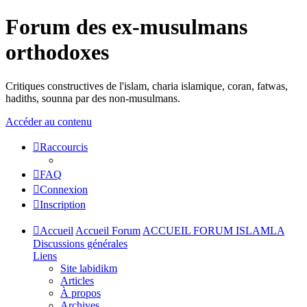
Forum des ex-musulmans
orthodoxes
Critiques constructives de l'islam, charia islamique, coran, fatwas,
hadiths, sounna par des non-musulmans.
Accéder au contenu
Raccourcis
FAQ
Connexion
Inscription
Accueil
Accueil Forum
ACCUEIL FORUM ISLAMLA
Discussions générales
Liens
Site labidikm
Articles
À propos
Archives