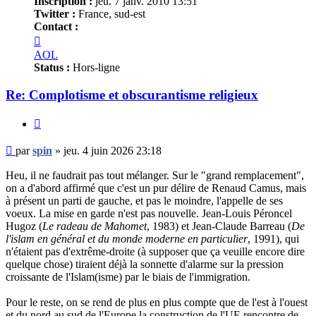
Inscription :
jeu. 7 janv. 2010 13:51
Twitter :
France, sud-est
Contact :
Contacter
spin
AOL
Status :
Hors-ligne
Re: Complotisme et obscurantisme religieux
Citer
Message
par
spin
»
jeu. 4 juin 2026 23:18
non
lu
Heu, il ne faudrait pas tout mélanger. Sur le "grand remplacement",
on a d'abord affirmé que c'est un pur délire de Renaud Camus, mais
à présent un parti de gauche, et pas le moindre, l'appelle de ses
voeux. La mise en garde n'est pas nouvelle. Jean-Louis Péroncel
Hugoz (
Le radeau de Mahomet
, 1983) et Jean-Claude Barreau (
De
l'islam en général et du monde moderne en particulier
, 1991), qui
n'étaient pas d'extrême-droite (à supposer que ça veuille encore dire
quelque chose) tiraient déjà la sonnette d'alarme sur la pression
croissante de l'Islam(isme) par le biais de l'immigration.
Pour le reste, on se rend de plus en plus compte que de l'est à l'ouest
et du nord au sud de l'Europe la construction de l'UE rencontre de