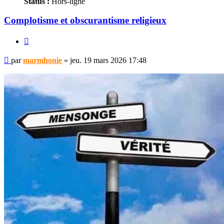
Status :
Hors-ligne
Complotisme et obscurantisme religieux
Citer
Message
par
marmhonie
»
jeu. 19 mars 2026 17:48
non
lu