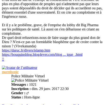
plus en plus d'opposition de peuples qui n'admettent pas que leurs
pays soient dépossédés du droit de décider qui ils accueillent ou pas,
élément essentiel d'une souveraineté. Et on crie au complotisme et à
l'ingérence russe.
Et il y a le problème, grave, de l'emprise du lobby dit Big Pharma
sur les politiques de santé. Là aussi on s'en débarrasse en criant au
complotisme.
De quel droit refuserions-nous de faire usage du plus grand don de
Dieu ? N'est-ce pas un formidable blasphème que de croire contre la
raison ? (Vivekananda)
https://daruc.fr/divers/islamp.htm
https://bouquinsblog.blog4ever.com/blog ... ique_.html
Haut
marmhonie
Police Militaire Virtuel
Messages :
1021
Inscription :
dim. 29 janv. 2017 22:30
Gender :
Status :
Hors-ligne