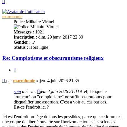
Haut
marmhonie
Police Militaire Virtuel
Messages :
1021
Inscription :
dim. 29 janv. 2017 22:30
Gender :
Status :
Hors-ligne
Re: Complotisme et obscurantisme religieux
Citer
Message
par
marmhonie
»
jeu. 4 juin 2026 21:35
non
lu
spin
a écrit :
jeu. 4 juin 2026 21:11
Bref, l'étiquette
"rumeur" ou "complotisme" ne suffit pas toujours pour
disqualifier une assertion. C'est à voir au cas par cas.
Est-ce l'endroit ici ?
Ici est l'endroit protégé de tous les possibles, parce que ce forum est
une crique de liberté ouverte sur l'horizon de toutes les sciences
exactes et des Droits universels de l'homme, de l'égalité des sexes,