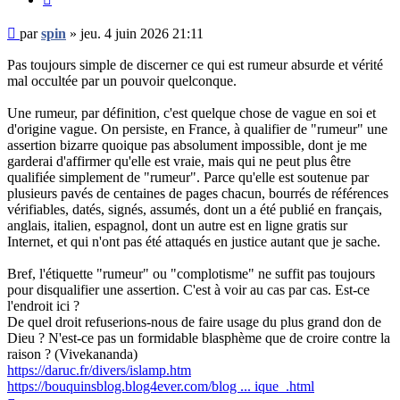
Message
par
spin
»
jeu. 4 juin 2026 21:11
non
lu
Pas toujours simple de discerner ce qui est rumeur absurde et vérité
mal occultée par un pouvoir quelconque.
Une rumeur, par définition, c'est quelque chose de vague en soi et
d'origine vague. On persiste, en France, à qualifier de "rumeur" une
assertion bizarre quoique pas absolument impossible, dont je me
garderai d'affirmer qu'elle est vraie, mais qui ne peut plus être
qualifiée simplement de "rumeur". Parce qu'elle est soutenue par
plusieurs pavés de centaines de pages chacun, bourrés de références
vérifiables, datés, signés, assumés, dont un a été publié en français,
anglais, italien, espagnol, dont un autre est en ligne gratis sur
Internet, et qui n'ont pas été attaqués en justice autant que je sache.
Bref, l'étiquette "rumeur" ou "complotisme" ne suffit pas toujours
pour disqualifier une assertion. C'est à voir au cas par cas. Est-ce
l'endroit ici ?
De quel droit refuserions-nous de faire usage du plus grand don de
Dieu ? N'est-ce pas un formidable blasphème que de croire contre la
raison ? (Vivekananda)
https://daruc.fr/divers/islamp.htm
https://bouquinsblog.blog4ever.com/blog ... ique_.html