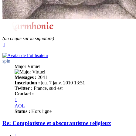
(on clique sur la signature)
Haut
spin
Major Virtuel
Messages :
2041
Inscription :
jeu. 7 janv. 2010 13:51
Twitter :
France, sud-est
Contact :
Contacter
spin
AOL
Status :
Hors-ligne
Re: Complotisme et obscurantisme religieux
Citer