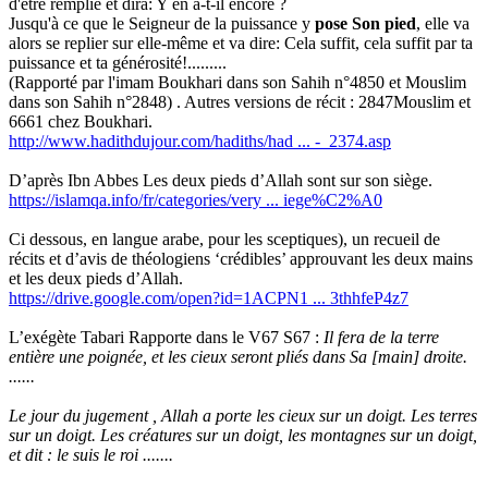
d'être remplie et dira: Y en a-t-il encore ?
Jusqu'à ce que le Seigneur de la puissance y
pose Son pied
, elle va
alors se replier sur elle-même et va dire: Cela suffit, cela suffit par ta
puissance et ta générosité!.........
(Rapporté par l'imam Boukhari dans son Sahih n°4850 et Mouslim
dans son Sahih n°2848) . Autres versions de récit : 2847Mouslim et
6661 chez Boukhari.
http://www.hadithdujour.com/hadiths/had ... -_2374.asp
D’après Ibn Abbes Les deux pieds d’Allah sont sur son siège.
https://islamqa.info/fr/categories/very ... iege%C2%A0
Ci dessous, en langue arabe, pour les sceptiques), un recueil de
récits et d’avis de théologiens ‘crédibles’ approuvant les deux mains
et les deux pieds d’Allah.
https://drive.google.com/open?id=1ACPN1 ... 3thhfeP4z7
L’exégète Tabari Rapporte dans le V67 S67 :
Il fera de la terre
entière une poignée, et les cieux seront pliés dans Sa [main] droite.
......
Le jour du jugement , Allah a porte les cieux sur un doigt. Les terres
sur un doigt. Les créatures sur un doigt, les montagnes sur un doigt,
et dit : le suis le roi .......