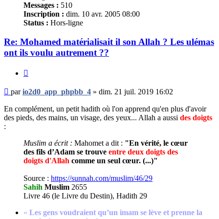
Messages :
510
Inscription :
dim. 10 avr. 2005 08:00
Status :
Hors-ligne
Re: Mohamed matérialisait il son Allah ? Les ulémas
ont ils voulu autrement ??
Citer
Message
par
io2d0_app_phpbb_4
»
dim. 21 juil. 2019 16:02
non
lu
En complément, un petit hadith où l'on apprend qu'en plus d'avoir
des pieds, des mains, un visage, des yeux... Allah a aussi
des doigts
:
Muslim a écrit :
Mahomet a dit :
"En vérité, le cœur
des fils d’Adam se trouve
entre deux doigts des
doigts d'Allah
comme un seul cœur. (...)"
Source :
https://sunnah.com/muslim/46/29
Sahih
Muslim
2655
Livre 46 (le Livre du Destin), Hadith 29
«
Les gens voudraient qu’un imam se lève et prenne la