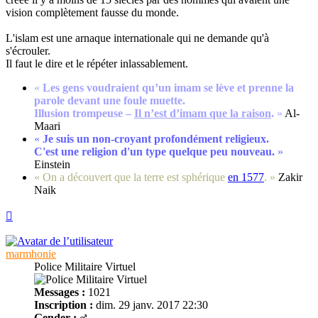
vision complètement fausse du monde.
L'islam est une arnaque internationale qui ne demande qu'à
s'écrouler.
Il faut le dire et le répéter inlassablement.
«
Les gens voudraient qu’un imam se lève et prenne la
parole devant une foule muette.
Illusion trompeuse –
Il n’est d’imam que la raison
.
»
Al-
Maari
«
Je suis un non-croyant profondément religieux.
C'est une religion d'un type quelque peu nouveau.
»
Einstein
« On a découvert que la terre est sphérique
en 1577
. »
Zakir
Naik
Haut
marmhonie
Police Militaire Virtuel
Messages :
1021
Inscription :
dim. 29 janv. 2017 22:30
Gender :