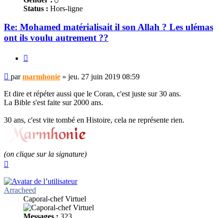
Status :
Hors-ligne
Re: Mohamed matérialisait il son Allah ? Les ulémas
ont ils voulu autrement ??
Citer
Message
par
marmhonie
»
jeu. 27 juin 2019 08:59
non
lu
Et dire et répéter aussi que le Coran, c'est juste sur 30 ans.
La Bible s'est faite sur 2000 ans.
30 ans, c'est vite tombé en Histoire, cela ne représente rien.
(on clique sur la signature)
Haut
Arracheed
Caporal-chef Virtuel
Messages :
323