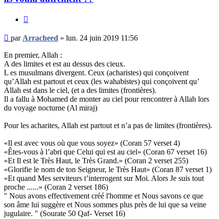
Citer
Message
par
Arracheed
»
lun. 24 juin 2019 11:56
non
lu
En premier, Allah :
A des limites et est au dessus des cieux.
L es musulmans divergent. Ceux (acharistes) qui conçoivent
qu’Allah est partout et ceux (les wahabistes) qui conçoivent qu’
Allah est dans le ciel, (et a des limites (frontières).
Il a fallu à Mohamed de monter au ciel pour rencontrer à Allah lors
du voyage nocturne (Al miraj)
Pour les acharites, Allah est partout et n’a pas de limites (frontières).
«Il est avec vous où que vous soyez» (Coran 57 verset 4)
«Êtes-vous à l’abri que Celui qui est au ciel» (Coran 67 verset 16)
«Et Il est le Très Haut, le Très Grand.» (Coran 2 verset 255)
«Glorifie le nom de ton Seigneur, le Très Haut» (Coran 87 verset 1)
«Et quand Mes serviteurs t’interrogent sur Moi. Alors Je suis tout
proche ......» (Coran 2 verset 186)
" Nous avons effectivement créé l'homme et Nous savons ce que
son âme lui suggère et Nous sommes plus près de lui que sa veine
jugulaire. " (Sourate 50 Qaf- Verset 16)