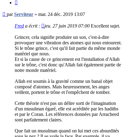
Citer
Message
par
Serviteur
»
mar. 24 déc. 2019 13:07
non
lu
Fred
a écrit :
jeu. 27 juin 2019 07:00
Excellent sujet.
Grincer, cela signifie produire un son, c'est-à-dire
provoquer une vibration des atomes qui nous entourent.
Si le trône grince, c'est qu'il fait partie du même monde
matériel que nous.
Et si la cause de ce grincement est l'installation d'Allah
sur le trône, c'est donc qu'Allah fait également partie de
notre monde matériel.
Allah est soumis à la gravité comme un banal objet
composé d'atomes. Mais heureusement, les anges
veillent, portent le trône et l'empêchent de tomber.
Cette théorie n'est pas un délire sorti de l'imagination
d'un musulman égaré, elle est acréditée par les hadiths
et par le Coran. Les références données par Arracheed
sont parfaitement claires.
Que fait un musulman quand on lui met ces absurdités
sous le nez ? Il se voile la face. Par exemple, il va