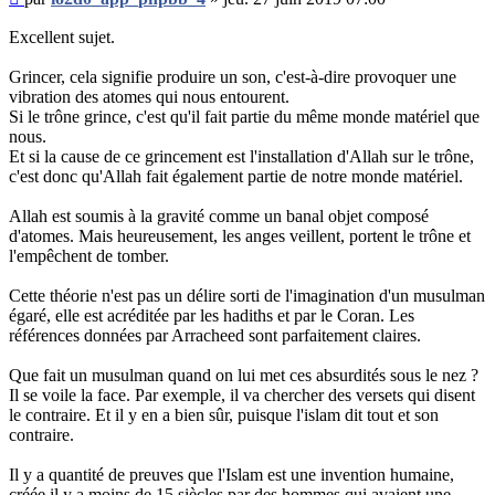
non
lu
Excellent sujet.
Grincer, cela signifie produire un son, c'est-à-dire provoquer une
vibration des atomes qui nous entourent.
Si le trône grince, c'est qu'il fait partie du même monde matériel que
nous.
Et si la cause de ce grincement est l'installation d'Allah sur le trône,
c'est donc qu'Allah fait également partie de notre monde matériel.
Allah est soumis à la gravité comme un banal objet composé
d'atomes. Mais heureusement, les anges veillent, portent le trône et
l'empêchent de tomber.
Cette théorie n'est pas un délire sorti de l'imagination d'un musulman
égaré, elle est acréditée par les hadiths et par le Coran. Les
références données par Arracheed sont parfaitement claires.
Que fait un musulman quand on lui met ces absurdités sous le nez ?
Il se voile la face. Par exemple, il va chercher des versets qui disent
le contraire. Et il y en a bien sûr, puisque l'islam dit tout et son
contraire.
Il y a quantité de preuves que l'Islam est une invention humaine,
créée il y a moins de 15 siècles par des hommes qui avaient une