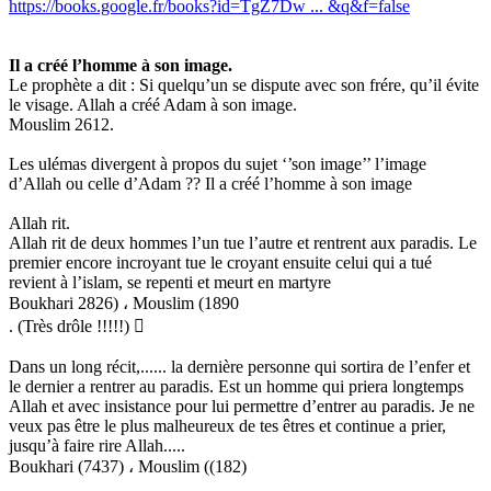
https://books.google.fr/books?id=TgZ7Dw ... &q&f=false
Il a créé l’homme à son image.
Le prophète a dit : Si quelqu’un se dispute avec son frére, qu’il évite
le visage. Allah a créé Adam à son image.
Mouslim 2612.
Les ulémas divergent à propos du sujet ‘’son image’’ l’image
d’Allah ou celle d’Adam ?? Il a créé l’homme à son image
Allah rit.
Allah rit de deux hommes l’un tue l’autre et rentrent aux paradis. Le
premier encore incroyant tue le croyant ensuite celui qui a tué
revient à l’islam, se repenti et meurt en martyre
Boukhari 2826) ، Mouslim (1890
. (Très drôle !!!!!) 
Dans un long récit,...... la dernière personne qui sortira de l’enfer et
le dernier a rentrer au paradis. Est un homme qui priera longtemps
Allah et avec insistance pour lui permettre d’entrer au paradis. Je ne
veux pas être le plus malheureux de tes êtres et continue a prier,
jusqu’à faire rire Allah.....
Boukhari (7437) ، Mouslim ((182)