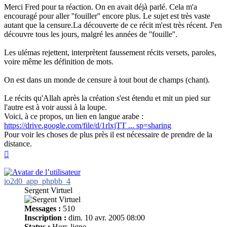
Merci Fred pour ta réaction. On en avait déjà parlé. Cela m'a
encouragé pour aller ''fouiller'' encore plus. Le sujet est très vaste
autant que la censure.La découverte de ce récit m'est très récent. J'en
découvre tous les jours, malgré les années de ''fouille''.
Les ulémas rejettent, interprètent faussement récits versets, paroles,
voire même les définition de mots.
On est dans un monde de censure à tout bout de champs (chant).
Le récits qu'Allah après la création s'est étendu et mit un pied sur
l'autre est à voir aussi à la loupe.
Voici, à ce propos, un lien en langue arabe :
https://drive.google.com/file/d/1rlxjTT ... sp=sharing
Pour voir les choses de plus près il est nécessaire de prendre de la
distance.
Haut
io2d0_app_phpbb_4
Sergent Virtuel
Messages :
510
Inscription :
dim. 10 avr. 2005 08:00
Status :
Hors-ligne