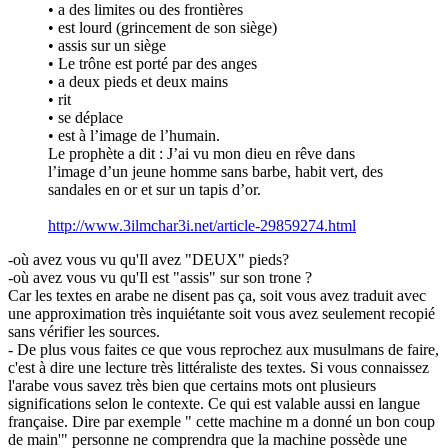
• a des limites ou des frontières
• est lourd (grincement de son siège)
• assis sur un siège
• Le trône est porté par des anges
• a deux pieds et deux mains
• rit
• se déplace
• est à l’image de l’humain.
Le prophète a dit : J’ai vu mon dieu en rêve dans
l’image d’un jeune homme sans barbe, habit vert, des
sandales en or et sur un tapis d’or.
http://www.3ilmchar3i.net/article-29859274.html
-où avez vous vu qu'Il avez "DEUX" pieds?
-où avez vous vu qu'Il est "assis" sur son trone ?
Car les textes en arabe ne disent pas ça, soit vous avez traduit avec
une approximation très inquiétante soit vous avez seulement recopié
sans vérifier les sources.
- De plus vous faites ce que vous reprochez aux musulmans de faire,
c'est à dire une lecture très littéraliste des textes. Si vous connaissez
l'arabe vous savez très bien que certains mots ont plusieurs
significations selon le contexte. Ce qui est valable aussi en langue
française. Dire par exemple " cette machine m a donné un bon coup
de main'" personne ne comprendra que la machine possède une