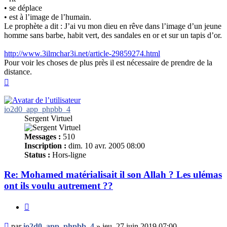
• se déplace
• est à l’image de l’humain.
Le prophète a dit : J’ai vu mon dieu en rêve dans l’image d’un jeune
homme sans barbe, habit vert, des sandales en or et sur un tapis d’or.
http://www.3ilmchar3i.net/article-29859274.html
Pour voir les choses de plus près il est nécessaire de prendre de la
distance.
Haut
io2d0_app_phpbb_4
Sergent Virtuel
Messages :
510
Inscription :
dim. 10 avr. 2005 08:00
Status :
Hors-ligne
Re: Mohamed matérialisait il son Allah ? Les ulémas
ont ils voulu autrement ??
Citer
Message
par
io2d0_app_phpbb_4
»
jeu. 27 juin 2019 07:00