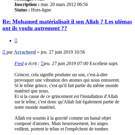
Inscription :
mar. 20 mars 2012 06:56
Status :
Hors-ligne
Re: Mohamed matérialisait il son Allah ? Les ulémas
ont ils voulu autrement ??
Citer
Message
par
Arracheed
»
jeu. 27 juin 2019 10:56
non
lu
Fred
a écrit :
jeu. 27 juin 2019 07:00
Excellent sujet.
Grincer, cela signifie produire un son, c'est-à-dire
provoquer une vibration des atomes qui nous entourent.
Si le trône grince, c'est qu'il fait partie du même monde
matériel que nous.
Et si la cause de ce grincement est l'installation d'Allah
sur le trône, c'est donc qu'Allah fait également partie de
notre monde matériel.
Allah est soumis à la gravité comme un banal objet
composé d'atomes. Mais heureusement, les anges
veillent, portent le trône et l'empêchent de tomber.