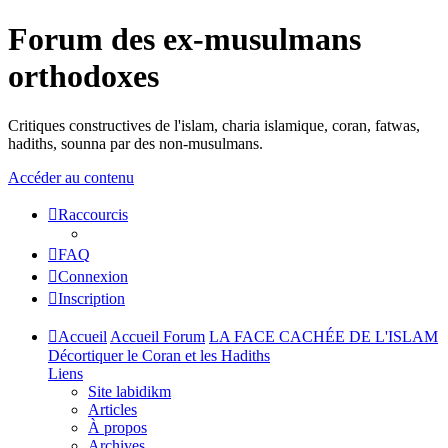
Forum des ex-musulmans
orthodoxes
Critiques constructives de l'islam, charia islamique, coran, fatwas,
hadiths, sounna par des non-musulmans.
Accéder au contenu
Raccourcis
FAQ
Connexion
Inscription
Accueil
Accueil Forum
LA FACE CACHÉE DE L'ISLAM
Décortiquer le Coran et les Hadiths
Liens
Site labidikm
Articles
À propos
Archives