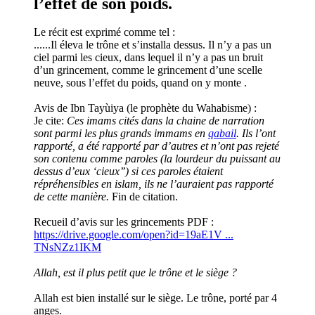
l’effet de son poids.
Le récit est exprimé comme tel :
......Il éleva le trône et s’installa dessus. Il n’y a pas un
ciel parmi les cieux, dans lequel il n’y a pas un bruit
d’un grincement, comme le grincement d’une scelle
neuve, sous l’effet du poids, quand on y monte .
Avis de Ibn Tayùiya (le prophète du Wahabisme) :
Je cite:
Ces imams cités dans la chaine de narration
sont parmi les plus grands immams en
qabail
. Ils l’ont
rapporté, a été rapporté par d’autres et n’ont pas rejeté
son contenu comme paroles (la lourdeur du puissant au
dessus d’eux ‘cieux’’) si ces paroles étaient
répréhensibles en islam, ils ne l’auraient pas rapporté
de cette manière.
Fin de citation.
Recueil d’avis sur les grincements PDF :
https://drive.google.com/open?id=19aE1V ...
TNsNZz1IKM
Allah, est il plus petit que le trône et le siège ?
Allah est bien installé sur le siège. Le trône, porté par 4
anges.