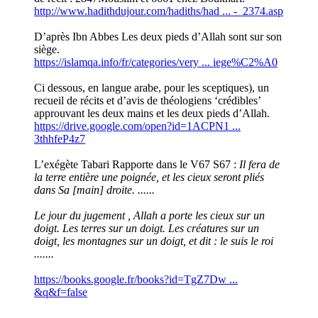
http://www.hadithdujour.com/hadiths/had ... -_2374.asp
D’après Ibn Abbes Les deux pieds d’Allah sont sur son
siège.
https://islamqa.info/fr/categories/very ... iege%C2%A0
Ci dessous, en langue arabe, pour les sceptiques), un
recueil de récits et d’avis de théologiens ‘crédibles’
approuvant les deux mains et les deux pieds d’Allah.
https://drive.google.com/open?id=1ACPN1 ...
3thhfeP4z7
L’exégète Tabari Rapporte dans le V67 S67 :
Il fera de
la terre entière une poignée, et les cieux seront pliés
dans Sa [main] droite. ......
Le jour du jugement , Allah a porte les cieux sur un
doigt. Les terres sur un doigt. Les créatures sur un
doigt, les montagnes sur un doigt, et dit : le suis le roi
.......
https://books.google.fr/books?id=TgZ7Dw ...
&q&f=false