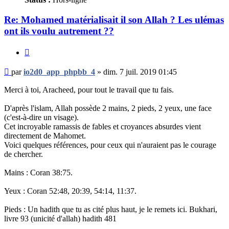
Re: Mohamed matérialisait il son Allah ? Les ulémas
ont ils voulu autrement ??
Citer
Message
par
io2d0_app_phpbb_4
»
dim. 7 juil. 2019 01:45
non
lu
Merci à toi, Aracheed, pour tout le travail que tu fais.
D'après l'islam, Allah possède 2 mains, 2 pieds, 2 yeux, une face
(c'est-à-dire un visage).
Cet incroyable ramassis de fables et croyances absurdes vient
directement de Mahomet.
Voici quelques références, pour ceux qui n'auraient pas le courage
de chercher.
Mains : Coran 38:75.
Yeux : Coran 52:48, 20:39, 54:14, 11:37.
Pieds : Un hadith que tu as cité plus haut, je le remets ici. Bukhari,
livre 93 (unicité d'allah) hadith 481