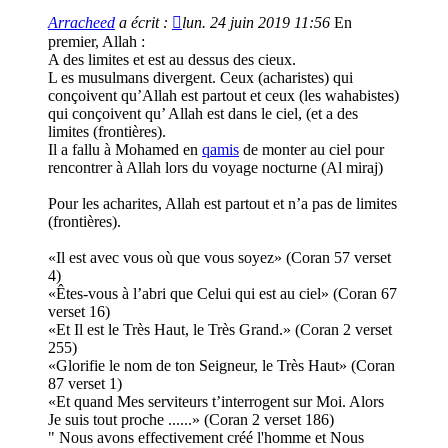
lu
Arracheed
a écrit :
lun. 24 juin 2019 11:56
En
premier, Allah :
A des limites et est au dessus des cieux.
L es musulmans divergent. Ceux (acharistes) qui
conçoivent qu’Allah est partout et ceux (les wahabistes)
qui conçoivent qu’ Allah est dans le ciel, (et a des
limites (frontières).
Il a fallu à Mohamed en
qamis
de monter au ciel pour
rencontrer à Allah lors du voyage nocturne (Al miraj)
Pour les acharites, Allah est partout et n’a pas de limites
(frontières).
«Il est avec vous où que vous soyez» (Coran 57 verset
4)
«Êtes-vous à l’abri que Celui qui est au ciel» (Coran 67
verset 16)
«Et Il est le Très Haut, le Très Grand.» (Coran 2 verset
255)
«Glorifie le nom de ton Seigneur, le Très Haut» (Coran
87 verset 1)
«Et quand Mes serviteurs t’interrogent sur Moi. Alors
Je suis tout proche ......» (Coran 2 verset 186)
" Nous avons effectivement créé l'homme et Nous