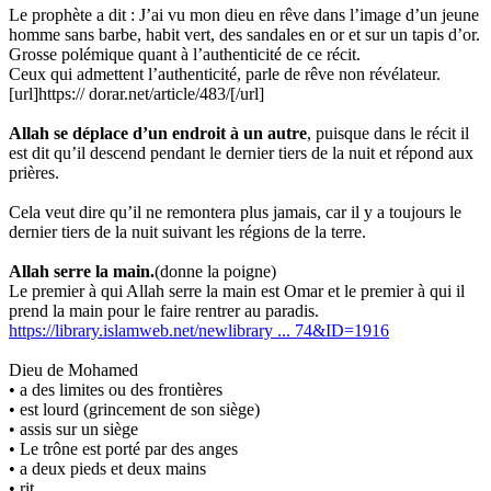
Le prophète a dit : J’ai vu mon dieu en rêve dans l’image d’un jeune
homme sans barbe, habit vert, des sandales en or et sur un tapis d’or.
Grosse polémique quant à l’authenticité de ce récit.
Ceux qui admettent l’authenticité, parle de rêve non révélateur.
[url]https:// dorar.net/article/483/[/url]
Allah se déplace d’un endroit à un autre
, puisque dans le récit il
est dit qu’il descend pendant le dernier tiers de la nuit et répond aux
prières.
Cela veut dire qu’il ne remontera plus jamais, car il y a toujours le
dernier tiers de la nuit suivant les régions de la terre.
Allah serre la main.
(donne la poigne)
Le premier à qui Allah serre la main est Omar et le premier à qui il
prend la main pour le faire rentrer au paradis.
https://library.islamweb.net/newlibrary ... 74&ID=1916
Dieu de Mohamed
• a des limites ou des frontières
• est lourd (grincement de son siège)
• assis sur un siège
• Le trône est porté par des anges
• a deux pieds et deux mains
• rit