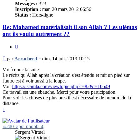
Messages :
323
Inscription :
mar. 20 mars 2012 06:56
Status :
Hors-ligne
Re: Mohamed matérialisait il son Allah ? Les ulémas
ont ils voulu autrement ??
Citer
Message
par
Arracheed
»
dim. 14 juil. 2019 10:15
non
lu
Voilà donc la suite
Le récits qu'Allah après la création s'est étendu et mit un pied sur
l'autre est à voir aussi à la loupe.
Voir
https://islamla.com/viewtopic.php?f=82&t=10549
Ce travail est une ébauche. Merci pour votre participation.
Pour voir les choses de plus près il est nécessaire de prendre de la
distance.
Haut
io2d0_app_phpbb_4
Sergent Virtuel