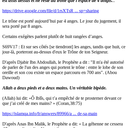
est assis dessus et ne reste du trône que l’espace de 4 doigts.
..
https://drive.google.com/file/d/1rsXTsR ... sp=sharing
Le trône est porté aujourd’hui par 4 anges. Le jour du jugement, il
sera porté par 8 anges.
Certains exégètes parlent plutôt de huit rangées d’anges.
S69V17 : Et sur ses côtés [se tiendront] les anges, tandis que huit, ce
jour-là, porteront au-dessus d'eux le Trône de ton Seigneur.
D'après Djabir Ibn Abdoullah, le Prophète a dit : "Il m'a été autorisé
de parler de l'un des anges qui portent le trône : entre le lobe de son
oreille et son cou existe un espace parcouru en 700 ans". (Abou
Dawoud)
Allah a deux pieds et a deux mains. Un véritable bipède.
(Allah) lui dit: «Ô Iblîs, qui t’a empêché de te prosterner devant ce
que j’ai créé de mes mains? » (Coran,38:75)
https://islamqa.info/fr/answers/89966/a ... de-sa-main
D'après Anas Ibn Malik, le Prophète a dit: « La géhenne ne cessera