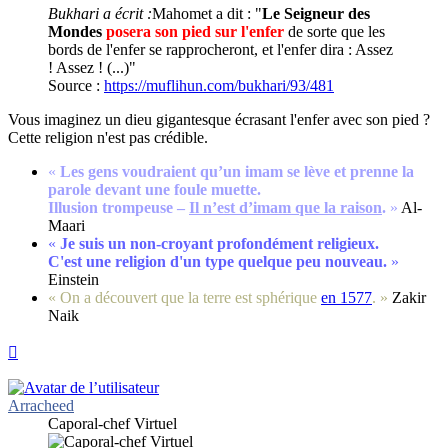
Bukhari a écrit :
Mahomet a dit : "
Le Seigneur des
Mondes
posera son pied sur l'enfer
de sorte que les
bords de l'enfer se rapprocheront, et l'enfer dira : Assez
! Assez ! (...)"
Source :
https://muflihun.com/bukhari/93/481
Vous imaginez un dieu gigantesque écrasant l'enfer avec son pied ?
Cette religion n'est pas crédible.
«
Les gens voudraient qu’un imam se lève et prenne la
parole devant une foule muette.
Illusion trompeuse –
Il n’est d’imam que la raison
.
»
Al-
Maari
«
Je suis un non-croyant profondément religieux.
C'est une religion d'un type quelque peu nouveau.
»
Einstein
« On a découvert que la terre est sphérique
en 1577
. »
Zakir
Naik
Haut
Arracheed
Caporal-chef Virtuel