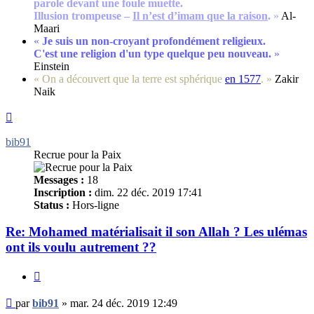
parole devant une foule muette.
Illusion trompeuse –
Il n’est d’imam que la raison
.
»
Al-
Maari
«
Je suis un non-croyant profondément religieux.
C'est une religion d'un type quelque peu nouveau.
»
Einstein
« On a découvert que la terre est sphérique
en 1577
. »
Zakir
Naik
Haut
bib91
Recrue pour la Paix
Messages :
18
Inscription :
dim. 22 déc. 2019 17:41
Status :
Hors-ligne
Re: Mohamed matérialisait il son Allah ? Les ulémas
ont ils voulu autrement ??
Citer
Message
par
bib91
»
mar. 24 déc. 2019 12:49
non