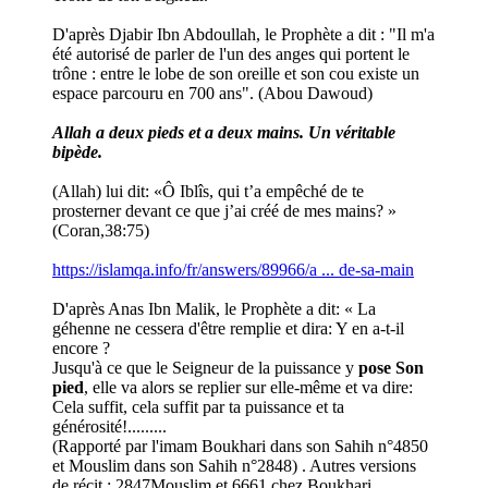
D'après Djabir Ibn Abdoullah, le Prophète a dit : "Il m'a
été autorisé de parler de l'un des anges qui portent le
trône : entre le lobe de son oreille et son cou existe un
espace parcouru en 700 ans". (Abou Dawoud)
Allah a deux pieds et a deux mains. Un véritable
bipède.
(Allah) lui dit: «Ô Iblîs, qui t’a empêché de te
prosterner devant ce que j’ai créé de mes mains? »
(Coran,38:75)
https://islamqa.info/fr/answers/89966/a ... de-sa-main
D'après Anas Ibn Malik, le Prophète a dit: « La
géhenne ne cessera d'être remplie et dira: Y en a-t-il
encore ?
Jusqu'à ce que le Seigneur de la puissance y
pose Son
pied
, elle va alors se replier sur elle-même et va dire:
Cela suffit, cela suffit par ta puissance et ta
générosité!.........
(Rapporté par l'imam Boukhari dans son Sahih n°4850
et Mouslim dans son Sahih n°2848) . Autres versions
de récit : 2847Mouslim et 6661 chez Boukhari.