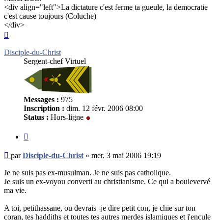
<div align="left">La dictature c'est ferme ta gueule, la democratie
c'est cause toujours (Coluche)
</div>
Haut
Disciple-du-Christ
Sergent-chef Virtuel
Messages :
975
Inscription :
dim. 12 févr. 2006 08:00
Status :
Hors-ligne
Citer
Message
par
Disciple-du-Christ
»
mer. 3 mai 2006 19:19
non
lu
Je ne suis pas ex-musulman. Je ne suis pas catholique.
Je suis un ex-voyou converti au christianisme. Ce qui a boulevervé
ma vie.
A toi, petithassane, ou devrais -je dire petit con, je chie sur ton
coran, tes haddiths et toutes tes autres merdes islamiques et j'encule