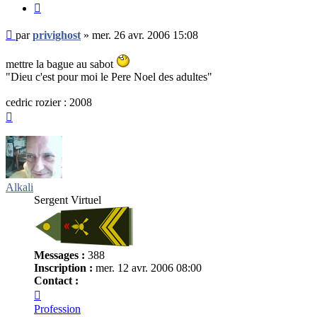
Citer
Message
par
privighost
»
mer. 26 avr. 2006 15:08
non
lu
mettre la bague au sabot
"Dieu c'est pour moi le Pere Noel des adultes"
cedric rozier : 2008
Haut
Alkali
Sergent Virtuel
Messages :
388
Inscription :
mer. 12 avr. 2006 08:00
Contact :
Contacter
Alkali
Profession