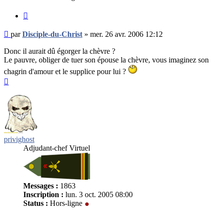
Citer
Message
par
Disciple-du-Christ
»
mer. 26 avr. 2006 12:12
non
lu
Donc il aurait dû égorger la chèvre ?
Le pauvre, obliger de tuer son épouse la chèvre, vous imaginez son
chagrin d'amour et le supplice pour lui ?
Haut
privighost
Adjudant-chef Virtuel
Messages :
1863
Inscription :
lun. 3 oct. 2005 08:00
Status :
Hors-ligne