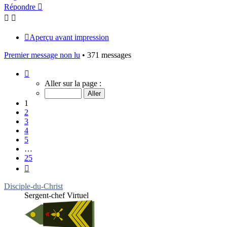
Répondre
Aperçu avant impression
Premier message non lu
• 371 messages
Page
1
Aller sur la page :
sur
25
1
2
3
4
5
…
25
Suivant
Disciple-du-Christ
Sergent-chef Virtuel