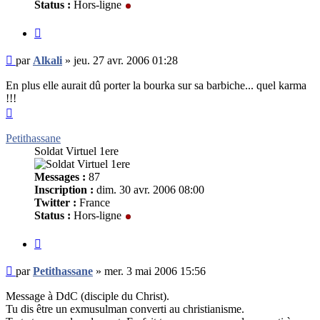
Status :
Hors-ligne
Citer
Message
par
Alkali
»
jeu. 27 avr. 2006 01:28
non
lu
En plus elle aurait dû porter la bourka sur sa barbiche... quel karma
!!!
Haut
Petithassane
Soldat Virtuel 1ere
Messages :
87
Inscription :
dim. 30 avr. 2006 08:00
Twitter :
France
Status :
Hors-ligne
Citer
Message
par
Petithassane
»
mer. 3 mai 2006 15:56
non
lu
Message à DdC (disciple du Christ).
Tu dis être un exmusulman converti au christianisme.