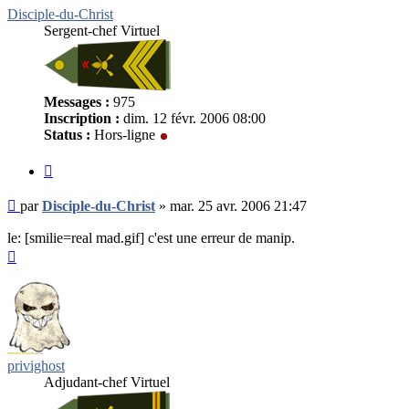
Disciple-du-Christ
Sergent-chef Virtuel
Messages :
975
Inscription :
dim. 12 févr. 2006 08:00
Status :
Hors-ligne
Citer
Message
par
Disciple-du-Christ
»
mar. 25 avr. 2006 21:47
non
lu
le: [smilie=real mad.gif] c'est une erreur de manip.
Haut
privighost
Adjudant-chef Virtuel