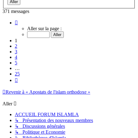
371 messages
Page
1
Aller sur la page :
sur
25
1
2
3
4
5
…
25
Suivant
Revenir à « Apostats de l'islam orthodoxe »
Aller
ACCUEIL FORUM ISLAMLA
↳ Présentation des nouveaux membres
↳ Discussions générales
↳ Politique et Economie
↳ Bibliothèque d'Islamla