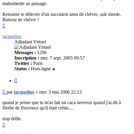
mahomerde au passage.
Retourne te délecter d'un succulent anus de chèvre, sale merde.
Baiseur de chèvre !
Haut
jacqueline
Adjudant Virtuel
Messages :
1296
Inscription :
mer. 7 sept. 2005 09:57
Twitter :
Paris
Status :
Hors-ligne
Citer
Message
par
jacqueline
»
mer. 3 mai 2006 22:13
non
lu
quand je pense que tu m'as fait un caca nerveux quand j'ai dit à
Herbe de Provence qu'il était crétin....
trop drôle.
Haut