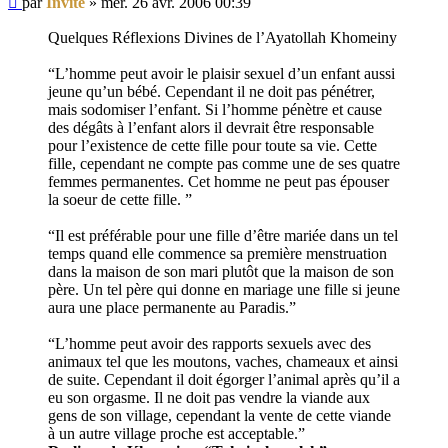
par
Invité
»
mer. 26 avr. 2006 00:39
non
lu
Quelques Réflexions Divines de l’Ayatollah Khomeiny
“L’homme peut avoir le plaisir sexuel d’un enfant aussi
jeune qu’un bébé. Cependant il ne doit pas pénétrer,
mais sodomiser l’enfant. Si l’homme pénètre et cause
des dégâts à l’enfant alors il devrait être responsable
pour l’existence de cette fille pour toute sa vie. Cette
fille, cependant ne compte pas comme une de ses quatre
femmes permanentes. Cet homme ne peut pas épouser
la soeur de cette fille. ”
“Il est préférable pour une fille d’être mariée dans un tel
temps quand elle commence sa première menstruation
dans la maison de son mari plutôt que la maison de son
père. Un tel père qui donne en mariage une fille si jeune
aura une place permanente au Paradis.”
“L’homme peut avoir des rapports sexuels avec des
animaux tel que les moutons, vaches, chameaux et ainsi
de suite. Cependant il doit égorger l’animal après qu’il a
eu son orgasme. Il ne doit pas vendre la viande aux
gens de son village, cependant la vente de cette viande
à un autre village proche est acceptable.”