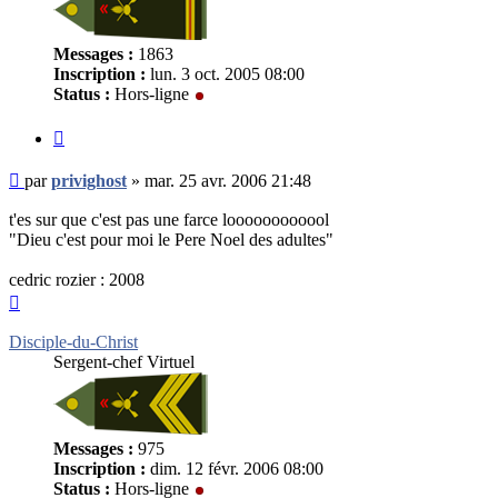
Messages :
1863
Inscription :
lun. 3 oct. 2005 08:00
Status :
Hors-ligne
Citer
Message
par
privighost
»
mar. 25 avr. 2006 21:48
non
lu
t'es sur que c'est pas une farce loooooooooool
"Dieu c'est pour moi le Pere Noel des adultes"
cedric rozier : 2008
Haut
Disciple-du-Christ
Sergent-chef Virtuel
Messages :
975
Inscription :
dim. 12 févr. 2006 08:00
Status :
Hors-ligne