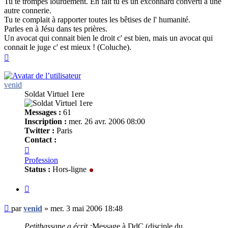
Tu te trompes lourdement. En fait tu es un exconnard converti à une
autre connerie.
Tu te complait à rapporter toutes les bêtises de l' humanité.
Parles en à Jésu dans tes prières.
Un avocat qui connait bien le droit c' est bien, mais un avocat qui
connait le juge c' est mieux ! (Coluche).
Haut
venid
Soldat Virtuel 1ere
Messages :
61
Inscription :
mer. 26 avr. 2006 08:00
Twitter :
Paris
Contact :
Contacter
venid
Profession
Status :
Hors-ligne
Citer
Message
par
venid
»
mer. 3 mai 2006 18:48
non
lu
Petithassane a écrit :
Message à DdC (disciple du