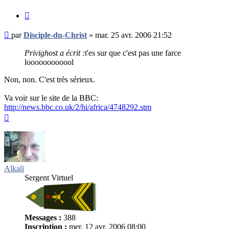
Citer
Message
par
Disciple-du-Christ
»
mar. 25 avr. 2006 21:52
non
lu
Privighost a écrit :
t'es sur que c'est pas une farce
loooooooooool
Non, non. C'est très sérieux.
Va voir sur le site de la BBC:
http://news.bbc.co.uk/2/hi/africa/4748292.stm
Haut
Alkali
Sergent Virtuel
Messages :
388
Inscription :
mer. 12 avr. 2006 08:00