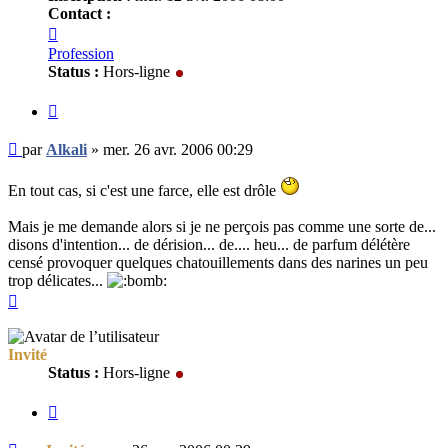
Contact :
Contacter
Alkali
Profession
Status :
Hors-ligne
Citer
Message
par
Alkali
»
mer. 26 avr. 2006 00:29
non
lu
En tout cas, si c'est une farce, elle est drôle
Mais je me demande alors si je ne perçois pas comme une sorte de...
disons d'intention... de dérision... de.... heu... de parfum délétère
censé provoquer quelques chatouillements dans des narines un peu
trop délicates...
Haut
Invité
Status :
Hors-ligne
Citer
Message