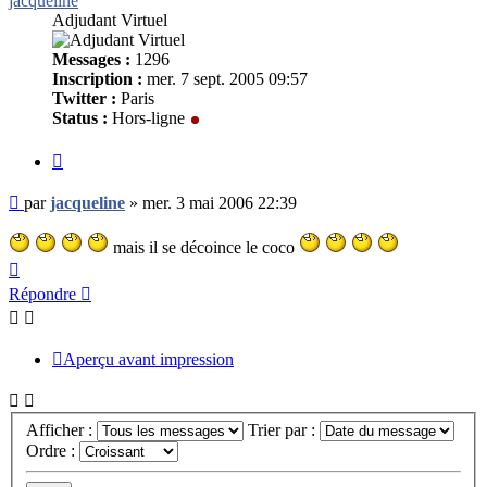
jacqueline
Adjudant Virtuel
Messages :
1296
Inscription :
mer. 7 sept. 2005 09:57
Twitter :
Paris
Status :
Hors-ligne
Citer
Message
par
jacqueline
»
mer. 3 mai 2006 22:39
non
lu
mais il se décoince le coco
Haut
Répondre
Aperçu avant impression
Afficher :
Trier par :
Ordre :