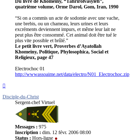
Du livre de Khomeiny, “Tahrirolvasyleh”,
quatrième volume, Orme Darol, Gom, Iran, 1990
“Si on a commis un acte de sodomie avec une vache,
une brebis, ou un chameau, leurs urines et leurs
excréments deviennent impurs, et même leur lait ne
peut plus être consommé. Cet animal doit être tué le
plus vite possible et brûlé.”
Le petit livre vert, Proverbes d’Ayatollah
Khomeiny, Politique, Phylosophica, Social et
Religieux, page 47
Electrochoc 01
http://wwwassoaime.net/data/electro/N01_Electrochoc.zip
Haut
Disciple-du-Christ
Sergent-chef Virtuel
Messages :
975
Inscription :
dim. 12 févr. 2006 08:00
Status :
Hors-ligne