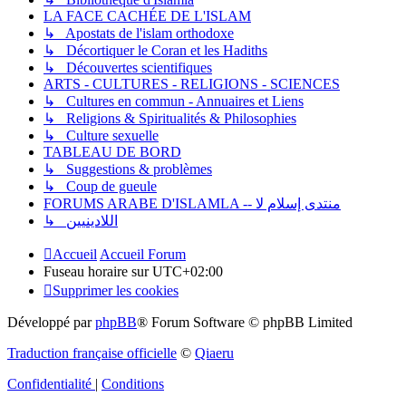
LA FACE CACHÉE DE L'ISLAM
↳ Apostats de l'islam orthodoxe
↳ Décortiquer le Coran et les Hadiths
↳ Découvertes scientifiques
ARTS - CULTURES - RELIGIONS - SCIENCES
↳ Cultures en commun - Annuaires et Liens
↳ Religions & Spiritualités & Philosophies
↳ Culture sexuelle
TABLEAU DE BORD
↳ Suggestions & problèmes
↳ Coup de gueule
FORUMS ARABE D'ISLAMLA -- منتدى إسلام لا
↳ اللادينيين
Accueil
Accueil Forum
Fuseau horaire sur
UTC+02:00
Supprimer les cookies
Développé par
phpBB
® Forum Software © phpBB Limited
Traduction française officielle
©
Qiaeru
Confidentialité
|
Conditions