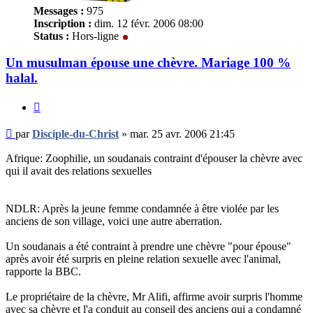
Messages :
975
Inscription :
dim. 12 févr. 2006 08:00
Status :
Hors-ligne
Un musulman épouse une chèvre. Mariage 100 %
halal.
Citer
Message
par
Disciple-du-Christ
»
mar. 25 avr. 2006 21:45
non
lu
Afrique: Zoophilie, un soudanais contraint d'épouser la chèvre avec
qui il avait des relations sexuelles
NDLR: Après la jeune femme condamnée à être violée par les
anciens de son village, voici une autre aberration.
Un soudanais a été contraint à prendre une chèvre "pour épouse"
après avoir été surpris en pleine relation sexuelle avec l'animal,
rapporte la BBC.
Le propriétaire de la chèvre, Mr Alifi, affirme avoir surpris l'homme
avec sa chèvre et l'a conduit au conseil des anciens qui a condamné