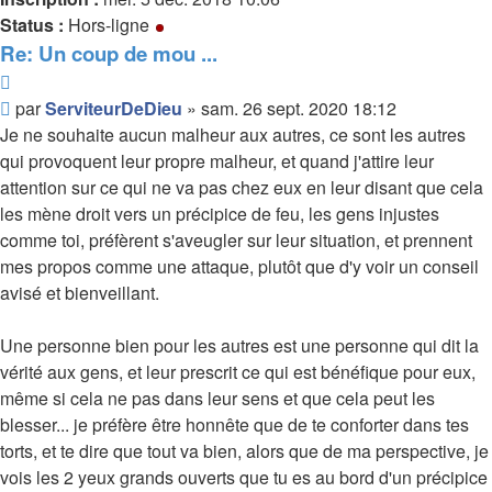
Status :
Hors-ligne
Re: Un coup de mou ...
Citer
Message
par
ServiteurDeDieu
»
sam. 26 sept. 2020 18:12
non
Je ne souhaite aucun malheur aux autres, ce sont les autres
lu
qui provoquent leur propre malheur, et quand j'attire leur
attention sur ce qui ne va pas chez eux en leur disant que cela
les mène droit vers un précipice de feu, les gens injustes
comme toi, préfèrent s'aveugler sur leur situation, et prennent
mes propos comme une attaque, plutôt que d'y voir un conseil
avisé et bienveillant.
Une personne bien pour les autres est une personne qui dit la
vérité aux gens, et leur prescrit ce qui est bénéfique pour eux,
même si cela ne pas dans leur sens et que cela peut les
blesser... je préfère être honnête que de te conforter dans tes
torts, et te dire que tout va bien, alors que de ma perspective, je
vois les 2 yeux grands ouverts que tu es au bord d'un précipice