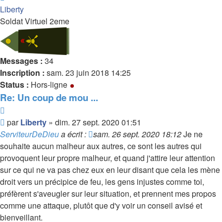
Liberty
Soldat Virtuel 2eme
Messages :
34
Inscription :
sam. 23 juin 2018 14:25
Status :
Hors-ligne
Re: Un coup de mou ...
Citer
Message
par
Liberty
»
dim. 27 sept. 2020 01:51
non
ServiteurDeDieu
a écrit :
sam. 26 sept. 2020 18:12
Je ne
lu
souhaite aucun malheur aux autres, ce sont les autres qui
provoquent leur propre malheur, et quand j'attire leur attention
sur ce qui ne va pas chez eux en leur disant que cela les mène
droit vers un précipice de feu, les gens injustes comme toi,
préfèrent s'aveugler sur leur situation, et prennent mes propos
comme une attaque, plutôt que d'y voir un conseil avisé et
bienveillant.