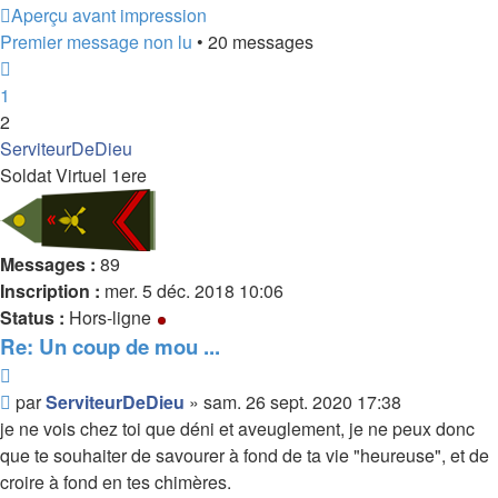
Aperçu avant impression
Premier message non lu
• 20 messages
Précédent
1
2
ServiteurDeDieu
Soldat Virtuel 1ere
Messages :
89
Inscription :
mer. 5 déc. 2018 10:06
Status :
Hors-ligne
Re: Un coup de mou ...
Citer
Message
par
ServiteurDeDieu
»
sam. 26 sept. 2020 17:38
non
je ne vois chez toi que déni et aveuglement, je ne peux donc
lu
que te souhaiter de savourer à fond de ta vie "heureuse", et de
croire à fond en tes chimères.