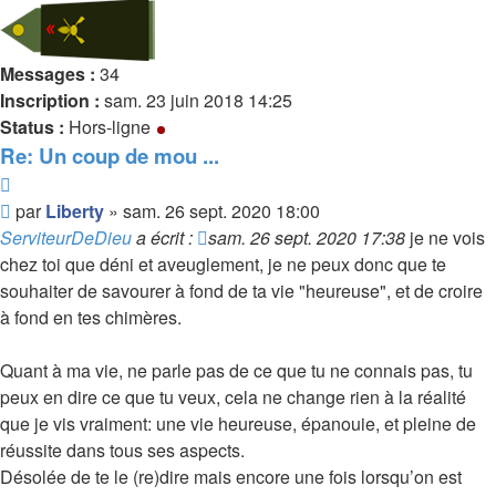
Messages :
34
Inscription :
sam. 23 juin 2018 14:25
Status :
Hors-ligne
Re: Un coup de mou ...
Citer
Message
par
Liberty
»
sam. 26 sept. 2020 18:00
non
ServiteurDeDieu
a écrit :
sam. 26 sept. 2020 17:38
je ne vois
lu
chez toi que déni et aveuglement, je ne peux donc que te
souhaiter de savourer à fond de ta vie "heureuse", et de croire
à fond en tes chimères.
Quant à ma vie, ne parle pas de ce que tu ne connais pas, tu
peux en dire ce que tu veux, cela ne change rien à la réalité
que je vis vraiment: une vie heureuse, épanouie, et pleine de
réussite dans tous ses aspects.
Désolée de te le (re)dire mais encore une fois lorsqu’on est