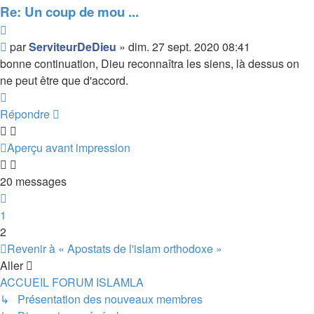
Re: Un coup de mou ...
Citer
Message
par
ServiteurDeDieu
»
dim. 27 sept. 2020 08:41
non
bonne continuation, Dieu reconnaîtra les siens, là dessus on
lu
ne peut être que d'accord.
Haut
Répondre
Aperçu avant impression
20 messages
Précédent
1
2
Revenir à « Apostats de l'islam orthodoxe »
Aller
ACCUEIL FORUM ISLAMLA
↳ Présentation des nouveaux membres