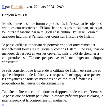
Message
par
Elie146
»
ven. 22 mars 2024 12:49
non
lu
Bonjour à tous !!!
Je suis nouveau sur ce forum et je suis très intéressé par le sujet des
critiques constructives de l'islam. Je ne suis pas musulman, mais j'ai
toujours été fasciné par la religion et sa culture. J'ai lu le Coran et
quelques hadiths, et j'ai suivi des cours sur l'histoire de l'islam.
Je pense qu'il est important de pouvoir critiquer ouvertement et
honnêtement toutes les religions, y compris l'islam. Il ne s'agit pas de
manquer de respect envers les croyants, mais plutôt de chercher à
comprendre les différentes perspectives et à encourager un dialogue
constructif.
Je suis conscient que le sujet de la critique de l'islam est sensible et
qu'il est important de le faire avec respect. Je m'engage à respecter
les croyances de tous les membres de ce forum et à éviter les
propositions haineuses ou discriminatoires.
J'ai hâte de lire vos contributions et d'apprendre de vos expériences.
Je pense que ce forum peut être un espace précieux pour le dialogue
interreligieux et la compréhension mutuelle.
Haut