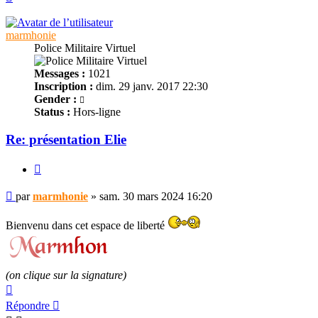
marmhonie
Police Militaire Virtuel
Messages :
1021
Inscription :
dim. 29 janv. 2017 22:30
Gender :
Status :
Hors-ligne
Re: présentation Elie
Citer
Message
par
marmhonie
»
sam. 30 mars 2024 16:20
non
lu
Bienvenu dans cet espace de liberté
(on clique sur la signature)
Haut
Répondre