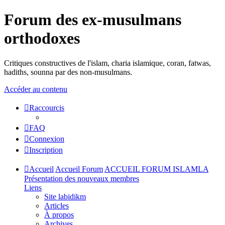
Forum des ex-musulmans
orthodoxes
Critiques constructives de l'islam, charia islamique, coran, fatwas,
hadiths, sounna par des non-musulmans.
Accéder au contenu
Raccourcis
FAQ
Connexion
Inscription
Accueil
Accueil Forum
ACCUEIL FORUM ISLAMLA
Présentation des nouveaux membres
Liens
Site labidikm
Articles
À propos
Archives