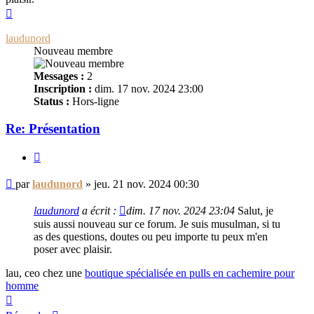
Haut
laudunord
Nouveau membre
Messages :
2
Inscription :
dim. 17 nov. 2024 23:00
Status :
Hors-ligne
Re: Présentation
Citer
Message
par
laudunord
»
jeu. 21 nov. 2024 00:30
non
lu
laudunord
a écrit :
dim. 17 nov. 2024 23:04
Salut, je
suis aussi nouveau sur ce forum. Je suis musulman, si tu
as des questions, doutes ou peu importe tu peux m'en
poser avec plaisir.
lau, ceo chez une
boutique spécialisée en pulls en cachemire pour
homme
Haut