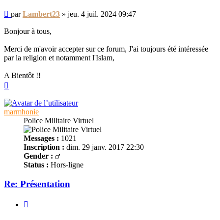
Message
par
Lambert23
»
jeu. 4 juil. 2024 09:47
non
lu
Bonjour à tous,
Merci de m'avoir accepter sur ce forum, J'ai toujours été intéressée
par la religion et notamment l'Islam,
A Bientôt !!
Haut
marmhonie
Police Militaire Virtuel
Messages :
1021
Inscription :
dim. 29 janv. 2017 22:30
Gender :
Status :
Hors-ligne
Re: Présentation
Citer