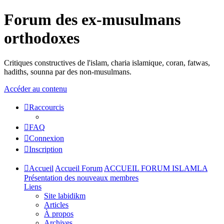
Forum des ex-musulmans
orthodoxes
Critiques constructives de l'islam, charia islamique, coran, fatwas,
hadiths, sounna par des non-musulmans.
Accéder au contenu
Raccourcis
FAQ
Connexion
Inscription
Accueil
Accueil Forum
ACCUEIL FORUM ISLAMLA
Présentation des nouveaux membres
Liens
Site labidikm
Articles
À propos
Archives