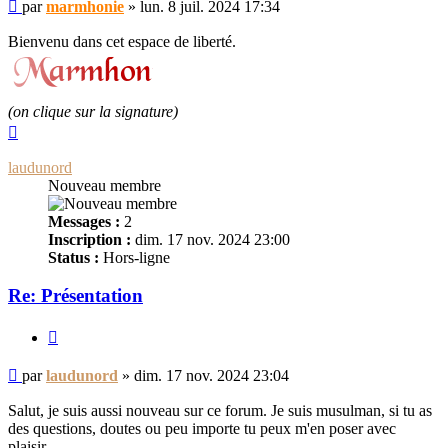
Message
par
marmhonie
»
lun. 8 juil. 2024 17:34
non
lu
Bienvenu dans cet espace de liberté.
(on clique sur la signature)
Haut
laudunord
Nouveau membre
Messages :
2
Inscription :
dim. 17 nov. 2024 23:00
Status :
Hors-ligne
Re: Présentation
Citer
Message
par
laudunord
»
dim. 17 nov. 2024 23:04
non
lu
Salut, je suis aussi nouveau sur ce forum. Je suis musulman, si tu as
des questions, doutes ou peu importe tu peux m'en poser avec
plaisir.