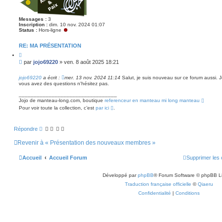
Messages :
3
Inscription :
dim. 10 nov. 2024 01:07
Status :
Hors-ligne
RE: MA PRÉSENTATION
C
i
M
par
jojo69220
»
ven. 8 août 2025 18:21
t
e
e
s
r
jojo69220
a écrit :
mer. 13 nov. 2024 11:14
Salut, je suis nouveau sur ce forum aussi. J
s
vous avez des questions n'hésitez pas.
a
_________________________________
g
Jojo de manteau-long.com, boutique
referenceur en manteau mi long manteau
e
Pour voir toute la collection, c’est
par ici
.
n
o
n
Répondre
l
u
Revenir à « Présentation des nouveaux membres »
Accueil
Accueil Forum
Supprimer les 
Développé par
phpBB
® Forum Software © phpBB L
Traduction française officielle
©
Qiaeru
Confidentialité
|
Conditions