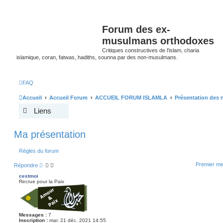
Forum des ex-
musulmans orthodoxes
Critiques constructives de l'islam, charia
islamique, coran, fatwas, hadiths, sounna par des non-musulmans.
FAQ
Accueil
Accueil Forum
ACCUEIL FORUM ISLAMLA
Présentation des
Liens
Ma présentation
Règles du forum
Premier me
Répondre
cestmoi
Recrue pour la Paix
Messages :
7
Inscription :
mar. 21 déc. 2021 14:55