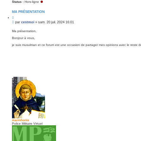
Status :
Hors-ligne
MA PRÉSENTATION
C
i
M
par
cestmoi
»
sam. 20 juil. 2024 16:01
t
e
e
s
r
Ma présentation,
s
Bonjour à vous,
a
g
je suis musulman et ce forum est une occasion de partager mes opinions avec le reste 
e
n
o
n
l
u
marmhonie
Police Militaire Virtuel