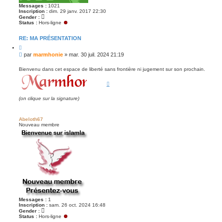
Messages :
1021
Inscription :
dim. 29 janv. 2017 22:30
Gender :
Status :
Hors-ligne
RE: MA PRÉSENTATION
C
i
M
par
marmhonie
»
mar. 30 juil. 2024 21:19
t
e
e
s
r
Bienvenu dans cet espace de liberté sans frontière ni jugement sur son prochain.
s
a
g
e
(on clique sur la signature)
n
o
n
Abeloth67
l
Nouveau membre
u
Messages :
1
Inscription :
sam. 26 oct. 2024 16:48
Gender :
Status :
Hors-ligne