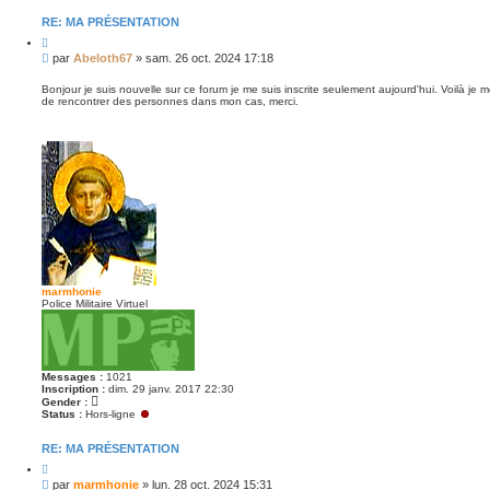
RE: MA PRÉSENTATION
C
i
M
par
Abeloth67
»
sam. 26 oct. 2024 17:18
t
e
e
s
r
Bonjour je suis nouvelle sur ce forum je me suis inscrite seulement aujourd'hui. Voilà je 
de rencontrer des personnes dans mon cas, merci.
s
a
g
e
n
o
n
l
u
marmhonie
Police Militaire Virtuel
Messages :
1021
Inscription :
dim. 29 janv. 2017 22:30
Gender :
Status :
Hors-ligne
RE: MA PRÉSENTATION
C
i
M
par
marmhonie
»
lun. 28 oct. 2024 15:31