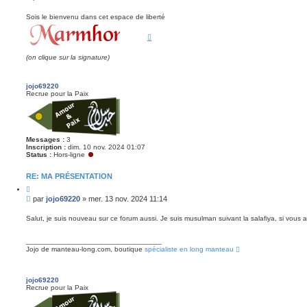
t
e
e
s
r
Sois le bienvenu dans cet espace de liberté
s
a
g
e
(on clique sur la signature)
n
o
n
jojo69220
l
Recrue pour la Paix
u
Messages :
3
Inscription :
dim. 10 nov. 2024 01:07
Status :
Hors-ligne
RE: MA PRÉSENTATION
C
i
M
par
jojo69220
»
mer. 13 nov. 2024 11:14
t
e
e
s
r
Salut, je suis nouveau sur ce forum aussi. Je suis musulman suivant la salafiya, si vous 
s
a
_________________________________
g
Jojo de manteau-long.com, boutique
spécialiste en long manteau
e
n
o
jojo69220
n
Recrue pour la Paix
l
u