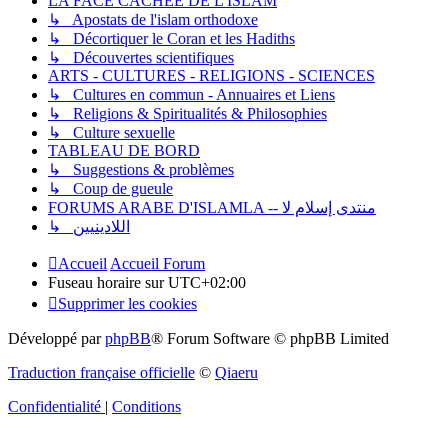
LA FACE CACHÉE DE L'ISLAM
↳ Apostats de l'islam orthodoxe
↳ Décortiquer le Coran et les Hadiths
↳ Découvertes scientifiques
ARTS - CULTURES - RELIGIONS - SCIENCES
↳ Cultures en commun - Annuaires et Liens
↳ Religions & Spiritualités & Philosophies
↳ Culture sexuelle
TABLEAU DE BORD
↳ Suggestions & problèmes
↳ Coup de gueule
FORUMS ARABE D'ISLAMLA -- منتدى إسلام لا
↳ اللادينيين
Accueil
Accueil Forum
Fuseau horaire sur
UTC+02:00
Supprimer les cookies
Développé par
phpBB
® Forum Software © phpBB Limited
Traduction française officielle
©
Qiaeru
Confidentialité
|
Conditions