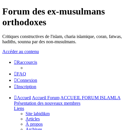
Forum des ex-musulmans
orthodoxes
Critiques constructives de l'islam, charia islamique, coran, fatwas,
hadiths, sounna par des non-musulmans.
Accéder au contenu
Raccourcis
FAQ
Connexion
Inscription
Accueil
Accueil Forum
ACCUEIL FORUM ISLAMLA
Présentation des nouveaux membres
Liens
Site labidikm
Articles
À propos
Archives