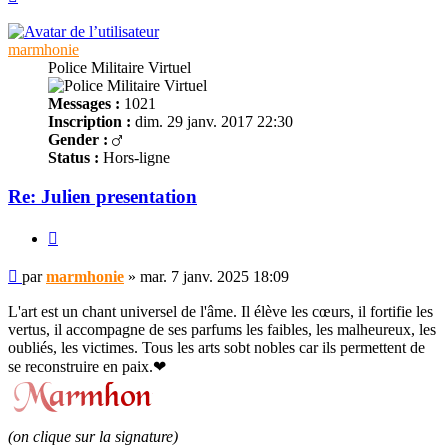
marmhonie
Police Militaire Virtuel
Messages :
1021
Inscription :
dim. 29 janv. 2017 22:30
Gender :
Status :
Hors-ligne
Re: Julien presentation
Citer
Message
par
marmhonie
»
mar. 7 janv. 2025 18:09
non
lu
L'art est un chant universel de l'âme. Il élève les cœurs, il fortifie les
vertus, il accompagne de ses parfums les faibles, les malheureux, les
oubliés, les victimes. Tous les arts sobt nobles car ils permettent de
se reconstruire en paix.❤
(on clique sur la signature)