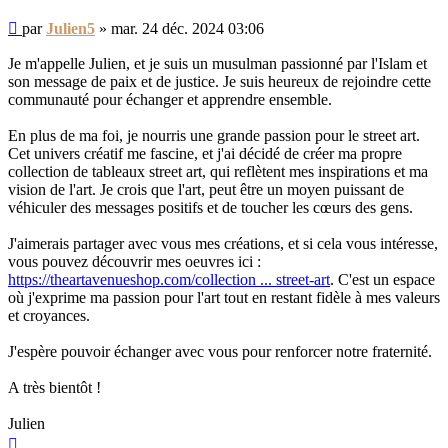
Message
par
Julien5
»
mar. 24 déc. 2024 03:06
non
lu
Je m'appelle Julien, et je suis un musulman passionné par l'Islam et
son message de paix et de justice. Je suis heureux de rejoindre cette
communauté pour échanger et apprendre ensemble.
En plus de ma foi, je nourris une grande passion pour le street art.
Cet univers créatif me fascine, et j'ai décidé de créer ma propre
collection de tableaux street art, qui reflètent mes inspirations et ma
vision de l'art. Je crois que l'art, peut être un moyen puissant de
véhiculer des messages positifs et de toucher les cœurs des gens.
J'aimerais partager avec vous mes créations, et si cela vous intéresse,
vous pouvez découvrir mes oeuvres ici :
https://theartavenueshop.com/collection ... street-art
. C'est un espace
où j'exprime ma passion pour l'art tout en restant fidèle à mes valeurs
et croyances.
J'espère pouvoir échanger avec vous pour renforcer notre fraternité.
A très bientôt !
Julien
Haut