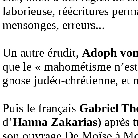
laborieuse, réécritures perma
mensonges, erreurs...
Un autre érudit,
Adoph vo
que le « mahométisme n’est 
gnose judéo-chrétienne, et 
Puis le français
Gabriel Th
d’
Hanna Zakarias
) après 
son ouvrage De Moïse à M