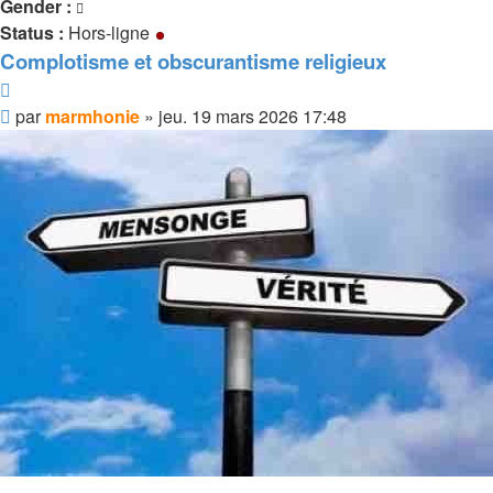
Gender :
Status :
Hors-ligne
Complotisme et obscurantisme religieux
Citer
Message
par
marmhonie
»
jeu. 19 mars 2026 17:48
non
lu