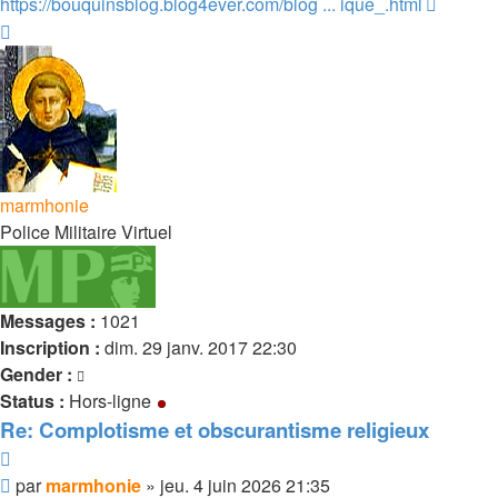
https://bouquinsblog.blog4ever.com/blog ... ique_.html
Haut
marmhonie
Police Militaire Virtuel
Messages :
1021
Inscription :
dim. 29 janv. 2017 22:30
Gender :
Status :
Hors-ligne
Re: Complotisme et obscurantisme religieux
Citer
Message
par
marmhonie
»
jeu. 4 juin 2026 21:35