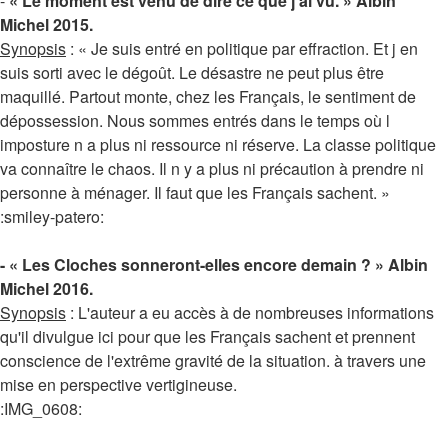
-
« Le moment est venu de dire ce que j'ai vu. » Albin
Michel 2015.
Synopsis
: « Je suis entré en politique par effraction. Et j en
suis sorti avec le dégoût. Le désastre ne peut plus être
maquillé. Partout monte, chez les Français, le sentiment de
dépossession. Nous sommes entrés dans le temps où l
imposture n a plus ni ressource ni réserve. La classe politique
va connaître le chaos. Il n y a plus ni précaution à prendre ni
personne à ménager. Il faut que les Français sachent. »
:smiley-patero:
- « Les Cloches sonneront-elles encore demain ? » Albin
Michel 2016.
Synopsis
: L'auteur a eu accès à de nombreuses informations
qu'il divulgue ici pour que les Français sachent et prennent
conscience de l'extrême gravité de la situation. à travers une
mise en perspective vertigineuse.
:IMG_0608: