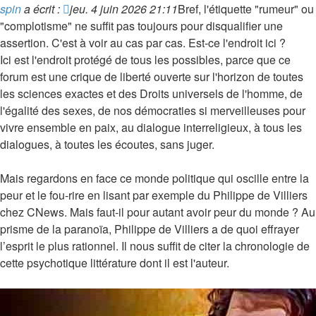
non
spin
a écrit :
jeu. 4 juin 2026 21:11
Bref, l'étiquette "rumeur" ou
lu
"complotisme" ne suffit pas toujours pour disqualifier une
assertion. C'est à voir au cas par cas. Est-ce l'endroit ici ?
Ici est l'endroit protégé de tous les possibles, parce que ce
forum est une crique de liberté ouverte sur l'horizon de toutes
les sciences exactes et des Droits universels de l'homme, de
l'égalité des sexes, de nos démocraties si merveilleuses pour
vivre ensemble en paix, au dialogue interreligieux, à tous les
dialogues, à toutes les écoutes, sans juger.
Mais regardons en face ce monde politique qui oscille entre la
peur et le fou-rire en lisant par exemple du Philippe de Villiers
chez CNews. Mais faut-il pour autant avoir peur du monde ? Au
prisme de la paranoïa, Philippe de Villiers a de quoi effrayer
l’esprit le plus rationnel. Il nous suffit de citer la chronologie de
cette psychotique littérature dont il est l'auteur.