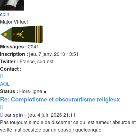
spin
Major Virtuel
Messages :
2041
Inscription :
jeu. 7 janv. 2010 13:51
Twitter :
France, sud-est
Contact :
Contacter
spin
AOL
Status :
Hors-ligne
Re: Complotisme et obscurantisme religieux
Citer
Message
par
spin
»
jeu. 4 juin 2026 21:11
non
Pas toujours simple de discerner ce qui est rumeur absurde et
lu
vérité mal occultée par un pouvoir quelconque.