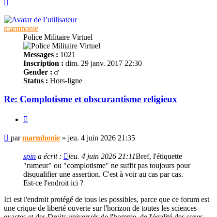
Haut
marmhonie
Police Militaire Virtuel
Messages :
1021
Inscription :
dim. 29 janv. 2017 22:30
Gender :
Status :
Hors-ligne
Re: Complotisme et obscurantisme religieux
Citer
Message
par
marmhonie
»
jeu. 4 juin 2026 21:35
non
lu
spin
a écrit :
jeu. 4 juin 2026 21:11
Bref, l'étiquette
"rumeur" ou "complotisme" ne suffit pas toujours pour
disqualifier une assertion. C'est à voir au cas par cas.
Est-ce l'endroit ici ?
Ici est l'endroit protégé de tous les possibles, parce que ce forum est
une crique de liberté ouverte sur l'horizon de toutes les sciences
exactes et des Droits universels de l'homme, de l'égalité des sexes,