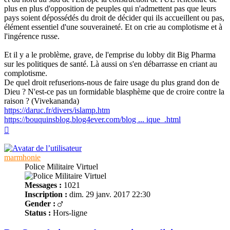
plus en plus d'opposition de peuples qui n'admettent pas que leurs
pays soient dépossédés du droit de décider qui ils accueillent ou pas,
élément essentiel d'une souveraineté. Et on crie au complotisme et à
l'ingérence russe.
Et il y a le problème, grave, de l'emprise du lobby dit Big Pharma
sur les politiques de santé. Là aussi on s'en débarrasse en criant au
complotisme.
De quel droit refuserions-nous de faire usage du plus grand don de
Dieu ? N'est-ce pas un formidable blasphème que de croire contre la
raison ? (Vivekananda)
https://daruc.fr/divers/islamp.htm
https://bouquinsblog.blog4ever.com/blog ... ique_.html
Haut
marmhonie
Police Militaire Virtuel
Messages :
1021
Inscription :
dim. 29 janv. 2017 22:30
Gender :
Status :
Hors-ligne