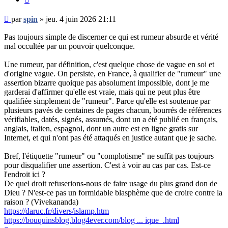
Message
par
spin
»
jeu. 4 juin 2026 21:11
non
lu
Pas toujours simple de discerner ce qui est rumeur absurde et vérité
mal occultée par un pouvoir quelconque.
Une rumeur, par définition, c'est quelque chose de vague en soi et
d'origine vague. On persiste, en France, à qualifier de "rumeur" une
assertion bizarre quoique pas absolument impossible, dont je me
garderai d'affirmer qu'elle est vraie, mais qui ne peut plus être
qualifiée simplement de "rumeur". Parce qu'elle est soutenue par
plusieurs pavés de centaines de pages chacun, bourrés de références
vérifiables, datés, signés, assumés, dont un a été publié en français,
anglais, italien, espagnol, dont un autre est en ligne gratis sur
Internet, et qui n'ont pas été attaqués en justice autant que je sache.
Bref, l'étiquette "rumeur" ou "complotisme" ne suffit pas toujours
pour disqualifier une assertion. C'est à voir au cas par cas. Est-ce
l'endroit ici ?
De quel droit refuserions-nous de faire usage du plus grand don de
Dieu ? N'est-ce pas un formidable blasphème que de croire contre la
raison ? (Vivekananda)
https://daruc.fr/divers/islamp.htm
https://bouquinsblog.blog4ever.com/blog ... ique_.html