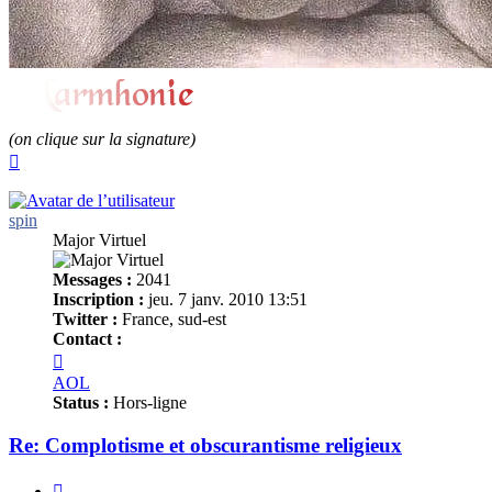
(on clique sur la signature)
Haut
spin
Major Virtuel
Messages :
2041
Inscription :
jeu. 7 janv. 2010 13:51
Twitter :
France, sud-est
Contact :
Contacter
spin
AOL
Status :
Hors-ligne
Re: Complotisme et obscurantisme religieux
Citer