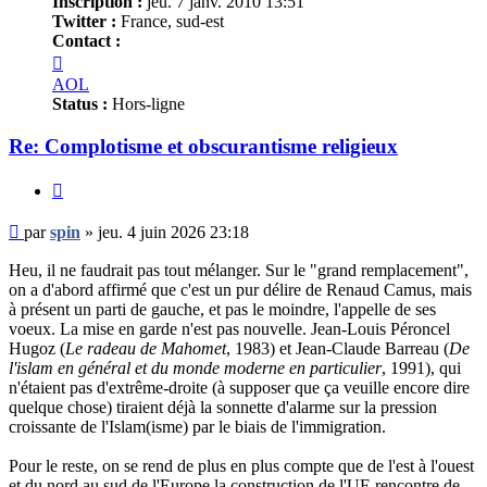
Inscription :
jeu. 7 janv. 2010 13:51
Twitter :
France, sud-est
Contact :
Contacter
spin
AOL
Status :
Hors-ligne
Re: Complotisme et obscurantisme religieux
Citer
Message
par
spin
»
jeu. 4 juin 2026 23:18
non
lu
Heu, il ne faudrait pas tout mélanger. Sur le "grand remplacement",
on a d'abord affirmé que c'est un pur délire de Renaud Camus, mais
à présent un parti de gauche, et pas le moindre, l'appelle de ses
voeux. La mise en garde n'est pas nouvelle. Jean-Louis Péroncel
Hugoz (
Le radeau de Mahomet
, 1983) et Jean-Claude Barreau (
De
l'islam en général et du monde moderne en particulier
, 1991), qui
n'étaient pas d'extrême-droite (à supposer que ça veuille encore dire
quelque chose) tiraient déjà la sonnette d'alarme sur la pression
croissante de l'Islam(isme) par le biais de l'immigration.
Pour le reste, on se rend de plus en plus compte que de l'est à l'ouest
et du nord au sud de l'Europe la construction de l'UE rencontre de