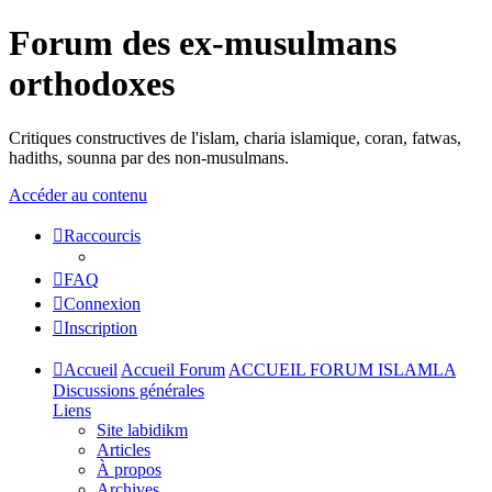
Forum des ex-musulmans
orthodoxes
Critiques constructives de l'islam, charia islamique, coran, fatwas,
hadiths, sounna par des non-musulmans.
Accéder au contenu
Raccourcis
FAQ
Connexion
Inscription
Accueil
Accueil Forum
ACCUEIL FORUM ISLAMLA
Discussions générales
Liens
Site labidikm
Articles
À propos
Archives