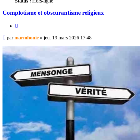
Status :
Hors-ligne
Complotisme et obscurantisme religieux
Citer
Message
par
marmhonie
»
jeu. 19 mars 2026 17:48
non
lu