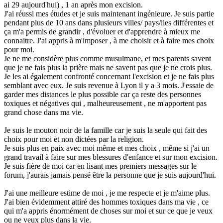
ai 29 aujourd'hui) , 1 an après mon excision.
J'ai réussi mes études et je suis maintenant ingénieure. Je suis partie
pendant plus de 10 ans dans plusieurs villes/ pays/iles différentes et
ça m'a permis de grandir , d'évoluer et d'apprendre à mieux me
connaitre. J'ai appris à m'imposer , à me choisir et à faire mes choix
pour moi.
Je ne me considère plus comme musulmane, et mes parents savent
que je ne fais plus la prière mais ne savent pas que je ne crois plus.
Je les ai également confronté concernant l'excision et je ne fais plus
semblant avec eux. Je suis revenue à Lyon il y a 3 mois. J'essaie de
garder mes distances le plus possible car ça reste des personnes
toxiques et négatives qui , malheureusement , ne m'apportent pas
grand chose dans ma vie.
Je suis le mouton noir de la famille car je suis la seule qui fait des
choix pour moi et non dictées par la religion.
Je suis plus en paix avec moi même et mes choix , même si j'ai un
grand travail à faire sur mes blessures d'enfance et sur mon excision.
Je suis fière de moi car en lisant mes premiers messages sur le
forum, j'aurais jamais pensé être la personne que je suis aujourd'hui.
J'ai une meilleure estime de moi , je me respecte et je m'aime plus.
J'ai bien évidemment attiré des hommes toxiques dans ma vie , ce
qui m'a appris énormément de choses sur moi et sur ce que je veux
ou ne veux plus dans la vie.