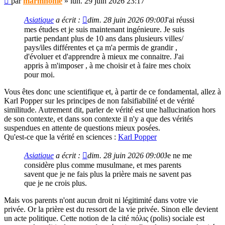
par
marmhonie
»
lun. 29 juin 2026 23:17
non
lu
Asiatique
a écrit :
dim. 28 juin 2026 09:00
J'ai réussi
mes études et je suis maintenant ingénieure. Je suis
partie pendant plus de 10 ans dans plusieurs villes/
pays/iles différentes et ça m'a permis de grandir ,
d'évoluer et d'apprendre à mieux me connaitre. J'ai
appris à m'imposer , à me choisir et à faire mes choix
pour moi.
Vous êtes donc une scientifique et, à partir de ce fondamental, allez à
Karl Popper sur les principes de non falsifiabilité et de vérité
similitude. Autrement dit, parler de vérité est une hallucination hors
de son contexte, et dans son contexte il n'y a que des vérités
suspendues en attente de questions mieux posées.
Qu'est-ce que la vérité en sciences :
Karl Popper
Asiatique
a écrit :
dim. 28 juin 2026 09:00
Je ne me
considère plus comme musulmane, et mes parents
savent que je ne fais plus la prière mais ne savent pas
que je ne crois plus.
Mais vos parents n'ont aucun droit ni légitimité dans votre vie
privée. Or la prière est du ressort de la vie privée. Sinon elle devient
un acte politique. Cette notion de la cité πόλις (polis) sociale est