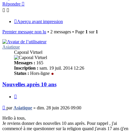
Répondre
Aperçu avant impression
Premier message non lu
• 2 messages • Page
1
sur
1
Asiatique
Caporal Virtuel
Messages :
165
Inscription :
sam. 19 juil. 2014 12:26
Status :
Hors-ligne
Nouvelles après 10 ans
Citer
Message
par
Asiatique
»
dim. 28 juin 2026 09:00
non
lu
Hello à tous,
Je reviens donner des nouvelles 10 ans après. Pour rappel , j'ai
commencé à me questionner sur la religion quand j'avais 17 ans (j'en