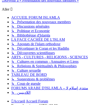
Revenir à « Présentation des nouveaux membres »
Aller
ACCUEIL FORUM ISLAMLA
↳ Présentation des nouveaux membres
↳ Discussions générales
↳ Politique et Economie
↳ Bibliothèque d'Islamla
LA FACE CACHÉE DE L'ISLAM
↳ Apostats de l'islam orthodoxe
↳ Décortiquer le Coran et les Hadiths
↳ Découvertes scientifiques
ARTS - CULTURES - RELIGIONS - SCIENCES
↳ Cultures en commun - Annuaires et Liens
↳ Religions & Spiritualités & Philosophies
↳ Culture sexuelle
TABLEAU DE BORD
↳ Suggestions & problèmes
↳ Coup de gueule
FORUMS ARABE D'ISLAMLA -- منتدى إسلام لا
↳ اللادينيين
Accueil
Accueil Forum