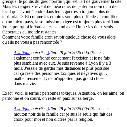
grecque, le politis du grec πολιτική qui est l'art de gouverner la cité.
Mais les religieux rêvent de théocratie, de parler au nom d'un dieu
local qu'ils vont étendre dans leurs guerres à toujours plus de
territorialité. Et comme les empires sont plus difficiles à contrôler
qu'un micro pays, la soumission exigée est toujours plus terrifiante.
Voici pourquoi le Vatican est si ami avec l'Iran : les deux seuls
théocraties au monde restantes.
Comment votre famille croit savoir quelque chose de vous alors
qu'elle ne vous a pas rencontrée ?
Asiatique
a écrit :
dim. 28 juin 2026 09:00
Je les ai
également confronté concernant l'excision et je ne fais
plus semblant avec eux. Je suis revenue à Lyon il y a 3
mois. J'essaie de garder mes distances le plus possible
car ça reste des personnes toxiques et négatives qui ,
malheureusement , ne m'apportent pas grand chose
dans ma vie.
Exact, voici le terme : personnes toxiques. Attention, on les aime, on
pardonne et on sourit, on reste en paix sur sa berge.
Asiatique
a écrit :
dim. 28 juin 2026 09:00
Je suis le
mouton noir de la famille car je suis la seule qui fait des
choix pour moi et non dictées par la religion.