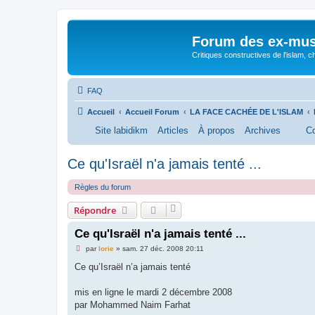
Forum des ex-mu
Critiques constructives de l'islam,
FAQ
Accueil
Accueil Forum
LA FACE CACHÉE DE L'ISLAM
Site labidikm
Articles
À propos
Archives
Co
Ce qu'Israël n'a jamais tenté ...
Règles du forum
Répondre
Ce qu'Israël n'a jamais tenté ...
M
par
lorie
»
sam. 27 déc. 2008 20:11
e
s
Ce qu’Israël n’a jamais tenté
s
a
g
mis en ligne le mardi 2 décembre 2008
e
par Mohammed Naim Farhat
n