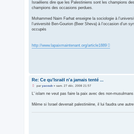
Israéliens dire que les Palestiniens sont les champions de
champions des occasions perdues.
Mohammed Naim Farhat enseigne la sociologie à l’université
l’université Ben-Gourion (Beer Sheva) à l’occasion d’un symp
occupés
http://www.lapaixmaintenant.org/article1889
Re: Ce qu'Israël n'a jamais tenté ...
M
par
yacoub
»
sam. 27 déc. 2008 21:57
e
s
L' islam ne veut pas faire la paix avec des non-musulmans
s
a
g
Même si Israel devenait palestiniène, il lui faudra une autr
e
n
o
n
l
u