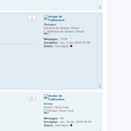
H
a
u
t
Georges
Général de division Virtuel
Messages :
7078
Inscription :
lun. 1 mai 2006 08:00
Status :
Hors-ligne
H
a
u
t
kenny
Soldat Virtuel 1ere
Messages :
94
Inscription :
lun. 28 juil. 2008 08:00
Status :
Hors-ligne