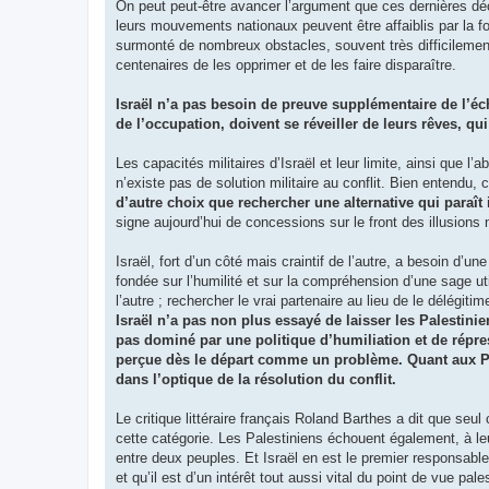
On peut peut-être avancer l’argument que ces dernières dé
leurs mouvements nationaux peuvent être affaiblis par la forc
surmonté de nombreux obstacles, souvent très difficilement. 
centenaires de les opprimer et de les faire disparaître.
Israël n’a pas besoin de preuve supplémentaire de l’éch
de l’occupation, doivent se réveiller de leurs rêves, qu
Les capacités militaires d’Israël et leur limite, ainsi que l
n’existe pas de solution militaire au conflit. Bien entendu, c
d’autre choix que rechercher une alternative qui paraît 
signe aujourd’hui de concessions sur le front des illusions ni
Israël, fort d’un côté mais craintif de l’autre, a besoin d’
fondée sur l’humilité et sur la compréhension d’une sage util
l’autre ; rechercher le vrai partenaire au lieu de le délégiti
Israël n’a pas non plus essayé de laisser les Palestinien
pas dominé par une politique d’humiliation et de répres
perçue dès le départ comme un problème. Quant aux Pale
dans l’optique de la résolution du conflit.
Le critique littéraire français Roland Barthes a dit que seu
cette catégorie. Les Palestiniens échouent également, à leu
entre deux peuples. Et Israël en est le premier responsable
et qu’il est d’un intérêt tout aussi vital du point de vue p