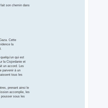
r fait son chemin dans
 Gaza. Cette
vidence la
t.
 quelqu’un qui est
r la Cisjordanie et
ait un accord. Les
e parvenir à un
naissent tous les
tres, prenant ainsi le
mission accomplie, les
il pousser sous les