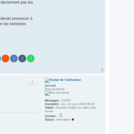
e deviennent pas les
 devait prononcer à
 les territoires
H
a
u
t
yacoub
Être-soi-meme
Messages :
21935
Inscription :
jeu. 10 nov. 2005 08:00
Twitter :
Paradis d'Allah au milieu des
houris
C
Contact :
o
Status :
Hors-ligne
n
t
a
c