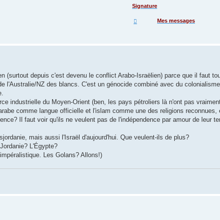
Signature
Mes messages
en (surtout depuis c'est devenu le conflict Arabo-Israëlien) parce que il faut t
 l'Australie/NZ des blancs. C'est un génocide combiné avec du colonialisme, 
e.
force industrielle du Moyen-Orient (ben, les pays pétroliers là n'ont pas vraime
 l'arabe comme langue officielle et l'islam comme une des religions reconnues,
ence? Il faut voir qu'ils ne veulent pas de l'indépendence par amour de leur te
ordanie, mais aussi l'Israël d'aujourd'hui. Que veulent-ils de plus?
 Jordanie? L'Égypte?
u impéralistique. Les Golans? Allons!)