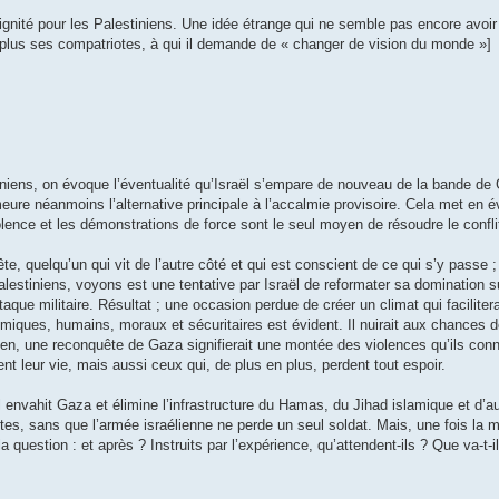
a dignité pour les Palestiniens. Une idée étrange qui ne semble pas encore avoi
on plus ses compatriotes, à qui il demande de « changer de vision du monde »]
tiniens, on évoque l’éventualité qu’Israël s’empare de nouveau de la bande de
meure néanmoins l’alternative principale à l’accalmie provisoire. Cela met en é
olence et les démonstrations de force sont le seul moyen de résoudre le confli
ête, quelqu’un qui vit de l’autre côté et qui est conscient de ce qui s’y passe ;
estiniens, voyons est une tentative par Israël de reformater sa domination su
taque militaire. Résultat ; une occasion perdue de créer un climat qui faciliter
miques, humains, moraux et sécuritaires est évident. Il nuirait aux chances d
nien, une reconquête de Gaza signifierait une montée des violences qu’ils con
t leur vie, mais aussi ceux qui, de plus en plus, perdent tout espoir.
 envahit Gaza et élimine l’infrastructure du Hamas, du Jihad islamique et d’au
ettes, sans que l’armée israélienne ne perde un seul soldat. Mais, une fois la 
 la question : et après ? Instruits par l’expérience, qu’attendent-ils ? Que va-t-