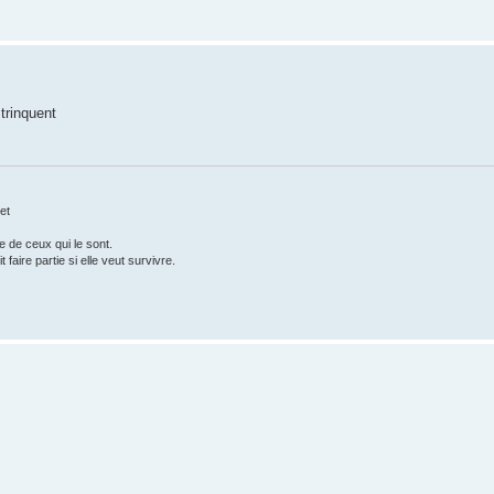
trinquent
et
 de ceux qui le sont.
 faire partie si elle veut survivre.