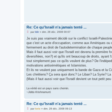
Re: Ce qu'Israël n'a jamais tenté ...
M
par
Idir
»
dim. 28 déc. 2008 00:07
e
s
Je suis pas vraiment décidé sur le conflict Israëli-Palestini
s
que c'est un acte d'occupation, comme aux Amériques ou de
a
g
fermement au droit de l'autodetermination de chaque peupl
e
Mais il faut aussi voir que l'Israël est devenu la première 
n
o
diversifiées, non?) et qu'ils ont beaucoup de droits, ayant
n
tout simplement pas ce qu'ils veulent de plus? De l'indéped
l
u
motivations antisémétiques et Islamistes.
Et ils ne veulent pas uniquement la bande de Gaza et la Cisj
Les chrétiens? Ça sera quoi donc? Le Liban? La Syrie? La
(Mais il faut aussi voir que l'Israël devient un tout petit pe
La vérité est un pays sans chemin.
~
Jiddu Krishnamurti.
Re: Ce qu'Israël n'a jamais tenté ...
M
par
lorie
»
dim. 28 déc. 2008 09:13
e