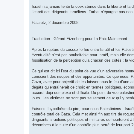
o
n
Israël n’a jamais tenté la coexistence dans la liberté et l
l
u
l’esprit des dirigeants israéliens. Farhat n’épargne pas n
Ha’aretz, 2 décembre 2008
Traduction : Gérard Eizenberg pour La Paix Maintenant
Après la rupture du cessez-le-feu entre Israël et les Pales
éventualité n’est pas souhaitable pour Israël, mais elle de
fossilisation de la perception qu’a chacun des côtés : la vi
Ce qui est dit ici l’est du point de vue d’un adversaire honn
conscient des risques et des opportunités. Ce que nous, Pal
Gaza, avec pour objectif de les laisser sous le feu d’une at
dégâts qu’entraînerait ce choix en termes politiques, écono
accord, déjà complexe et difficile. Du point de vue palesti
jours. Les victimes ne sont pas seulement ceux qui y perden
Faisons l’hypothèse du pire, pour nous Palestiniens : Israël
contrôle total de Gaza. Cela met ainsi fin aux tirs de roqu
dirigeants israéliens politiques et militaires se heurteront à
décombres à la suite d’un contrôle plus serré de leur part ?