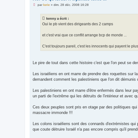
M
par
lorie
»
dim. 28 déc. 2008 16:28
e
s
s
kenny a écrit :
a
g
Oui le pb vient des dirigeants des 2 camps
e
n
o
et c'est vrai que ce conflit arrange bcp de monde ...
n
l
u
C'est toujours pareil, c'est les innocents qui payent le plus
Le pire de tout dans cette histoire c'est que l'on peut se de
Les israéliens en ont marre de prendre des roquettes sur la 
demandent comment les palestiniens que l'on dit démunis d
Les palestiniens en ont marre d'être enfermés dans leur pays
un parti de l'extrême qui les détruits de l'intérieur et avec q
Ces deux peuples sont pris en otage par des politiques qui 
massacre immonde !!!
Les colons israéliens sont des connards d'extrémistes qui p
que coute détruire Israël n'a pas encore compris qu'il pren