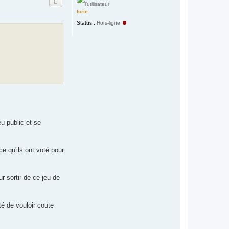
t
lorie
Status :
Hors-ligne
eu public et se
ce qu'ils ont voté pour
r sortir de ce jeu de
té de vouloir coute