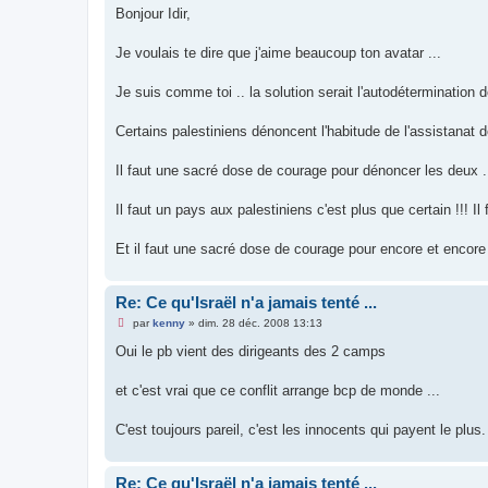
s
Bonjour Idir,
s
a
g
Je voulais te dire que j'aime beaucoup ton avatar ...
e
n
o
Je suis comme toi .. la solution serait l'autodétermination de
n
l
u
Certains palestiniens dénoncent l'habitude de l'assistanat de
Il faut une sacré dose de courage pour dénoncer les deux .
Il faut un pays aux palestiniens c'est plus que certain !!! Il f
Et il faut une sacré dose de courage pour encore et encore 
Re: Ce qu'Israël n'a jamais tenté ...
M
par
kenny
»
dim. 28 déc. 2008 13:13
e
s
Oui le pb vient des dirigeants des 2 camps
s
a
g
et c'est vrai que ce conflit arrange bcp de monde ...
e
n
o
C'est toujours pareil, c'est les innocents qui payent le plus.
n
l
u
Re: Ce qu'Israël n'a jamais tenté ...