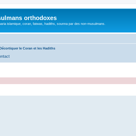
sulmans orthodoxes
 charia islamique, coran, fatwas, hadiths, sounna par des non-musulmans.
Décortiquer le Coran et les Hadiths
ntact