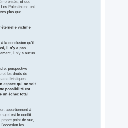
ême brisés, et que
. Les Palestiniens ont
tives plus que
’éternelle victime
 à la conclusion qu’il
si, il n’y a pas
ment, il n’y a aucun
udre, perspective
e et les droits de
 caractéristiques.
un espace qui ne soit
te possibilité est
e un échec total
fort appartiennent à
sujet est le conflit
 propre point de vue,
 l’occasion les