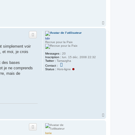
t
e
r
y
a
c
H
o
a
u
u
b
t
Idir
Recrue pour la Paix
out simplement voir
et moi, je crois
Messages :
20
Inscription :
lun. 15 déc. 2008 22:32
Twitter :
Tamazgha
nt des bases
C
Contact :
 et je ne comprends
o
Status :
Hors-ligne
n
rre, mais de
t
a
c
t
e
r
I
d
i
r
H
a
u
t
lorie