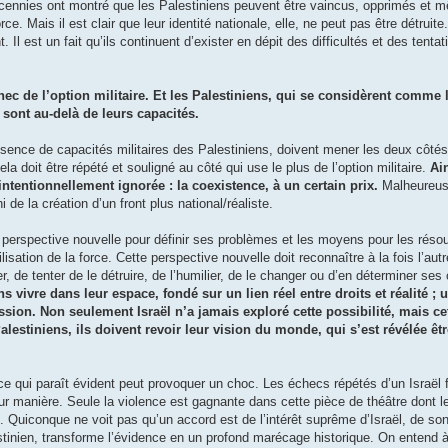
cennies ont montré que les Palestiniens peuvent être vaincus, opprimés et m
e. Mais il est clair que leur identité nationale, elle, ne peut pas être détruite
Il est un fait qu’ils continuent d’exister en dépit des difficultés et des tenta
ec de l’option militaire. Et les Palestiniens, qui se considèrent comme l
i sont au-delà de leurs capacités.
’absence de capacités militaires des Palestiniens, doivent mener les deux côtés
ela doit être répété et souligné au côté qui use le plus de l’option militaire.
Ain
intentionnellement ignorée : la coexistence, à un certain prix.
Malheureuse
 de la création d’un front plus national/réaliste.
une perspective nouvelle pour définir ses problèmes et les moyens pour les réso
isation de la force. Cette perspective nouvelle doit reconnaître à la fois l’autr
mer, de tenter de le détruire, de l’humilier, de le changer ou d’en déterminer ses
s vivre dans leur espace, fondé sur un lien réel entre droits et réalité ; 
sion. Non seulement Israël n’a jamais exploré cette possibilité, mais cet
stiniens, ils doivent revoir leur vision du monde, qui s’est révélée êtr
l ce qui paraît évident peut provoquer un choc. Les échecs répétés d’un Israël 
r manière. Seule la violence est gagnante dans cette pièce de théâtre dont le 
. Quiconque ne voit pas qu’un accord est de l’intérêt suprême d’Israël, de son
alestinien, transforme l’évidence en un profond marécage historique. On entend à