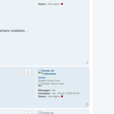
Status :
Hors-ligne
rtains israéliens ...
H
a
u
t
kenny
Soldat Virtuel 1ere
Messages :
94
Inscription :
lun. 28 juil. 2008 08:00
Status :
Hors-ligne
H
a
u