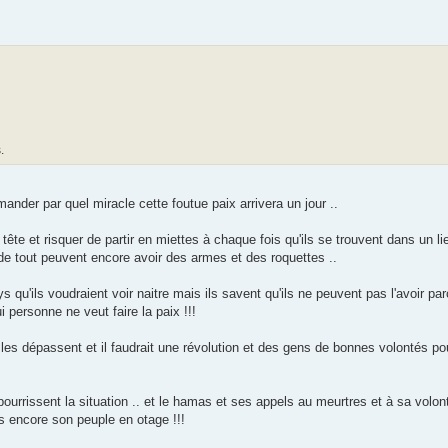
.
mander par quel miracle cette foutue paix arrivera un jour ..
tête et risquer de partir en miettes à chaque fois qu'ils se trouvent dans un li
e tout peuvent encore avoir des armes et des roquettes ..
 qu'ils voudraient voir naitre mais ils savent qu'ils ne peuvent pas l'avoir par
ui personne ne veut faire la paix !!!
les dépassent et il faudrait une révolution et des gens de bonnes volontés pou
ourrissent la situation .. et le hamas et ses appels au meurtres et à sa volon
ds encore son peuple en otage !!!