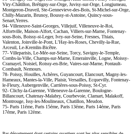
Viry-Châtillon, Brétigny-sur-Orge, Juvisy-sur-Orge, Longjumeau,
Montgeron-Draveil, Ste-Gennevieve-des-Bois, St-Michel-sur-Orge,
Chilly-Mazarin, Brunoy, Boussy-st-Antoine, Quincy-sous-
Senart,Yerres.
94- Villeneuve-Saint-Georges, Villejuif, Villeneuve-le-Roi,
Alfortville, Maison-Alfort, Cachan, Villiers-sur-Marne, Fontenay-
sous-Bois, Boissy-st-Leger, Ivry-sur-Seine, Fresnes, Thiais,
Valenton, Joinville-le-Pont, L’Hay-les-Roses, Chevilly-la-Rue,
Arceuil, Le-Kremlin-Bicêtre.
77- Villeparisis, Le-Mée-sur-Seine, Torcy, Savigny-le-Temple,
Combs-la-Ville, Champs-sur-Marne, Emerainville, Logne, Moissy-
Cramayel, Noisiel, Roissy-en-Brie, Vaires-sur-Marne, Pontault-
Combault, Nemours.
78- Poissy, Houilles, Achères, Guyancourt, Elancourt, Magny-les-
Hameaux, Mantes-la-Ville, Plaisir, Versailles, Ecquevilly, Fontenay-
le-Fleury, Aubergenville, Carrières-sous-Poissy, St-Cyr.
92- Clichy-la-Garenne, Villeneuve-la-Garenne, Boulogne-
Billancourt, Chatenay-Malabry, Courbevoie, Clamart, Malakoff,
Montrouge, Issy-les-Moulineaux, Chatillon, Meudon.
75- Paris 11éme, Paris 15éme, Paris 13éme, Paris 14éme, Paris
17éme, Paris 12éme.
Par département dont certains quartiers sont les plus sensibles de