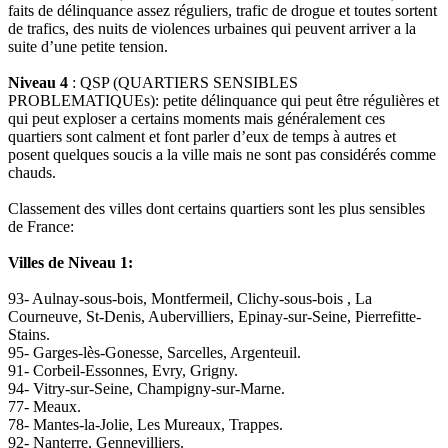
faits de délinquance assez réguliers, trafic de drogue et toutes sortent
de trafics, des nuits de violences urbaines qui peuvent arriver a la
suite d’une petite tension.
Niveau 4
: QSP (QUARTIERS SENSIBLES
PROBLEMATIQUEs): petite délinquance qui peut être régulières et
qui peut exploser a certains moments mais généralement ces
quartiers sont calment et font parler d’eux de temps à autres et
posent quelques soucis a la ville mais ne sont pas considérés comme
chauds.
Classement des villes dont certains quartiers sont les plus sensibles
de France:
Villes de Niveau 1:
93- Aulnay-sous-bois, Montfermeil, Clichy-sous-bois , La
Courneuve, St-Denis, Aubervilliers, Epinay-sur-Seine, Pierrefitte-
Stains.
95- Garges-lès-Gonesse, Sarcelles, Argenteuil.
91- Corbeil-Essonnes, Evry, Grigny.
94- Vitry-sur-Seine, Champigny-sur-Marne.
77- Meaux.
78- Mantes-la-Jolie, Les Mureaux, Trappes.
92- Nanterre, Gennevilliers.