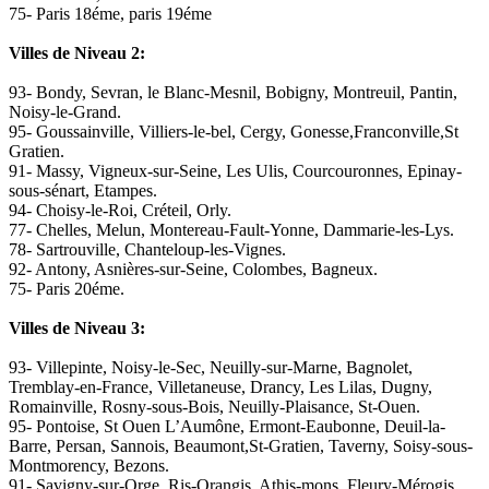
75- Paris 18éme, paris 19éme
Villes de Niveau 2:
93- Bondy, Sevran, le Blanc-Mesnil, Bobigny, Montreuil, Pantin,
Noisy-le-Grand.
95- Goussainville, Villiers-le-bel, Cergy, Gonesse,Franconville,St
Gratien.
91- Massy, Vigneux-sur-Seine, Les Ulis, Courcouronnes, Epinay-
sous-sénart, Etampes.
94- Choisy-le-Roi, Créteil, Orly.
77- Chelles, Melun, Montereau-Fault-Yonne, Dammarie-les-Lys.
78- Sartrouville, Chanteloup-les-Vignes.
92- Antony, Asnières-sur-Seine, Colombes, Bagneux.
75- Paris 20éme.
Villes de Niveau 3:
93- Villepinte, Noisy-le-Sec, Neuilly-sur-Marne, Bagnolet,
Tremblay-en-France, Villetaneuse, Drancy, Les Lilas, Dugny,
Romainville, Rosny-sous-Bois, Neuilly-Plaisance, St-Ouen.
95- Pontoise, St Ouen L’Aumône, Ermont-Eaubonne, Deuil-la-
Barre, Persan, Sannois, Beaumont,St-Gratien, Taverny, Soisy-sous-
Montmorency, Bezons.
91- Savigny-sur-Orge, Ris-Orangis, Athis-mons, Fleury-Mérogis,