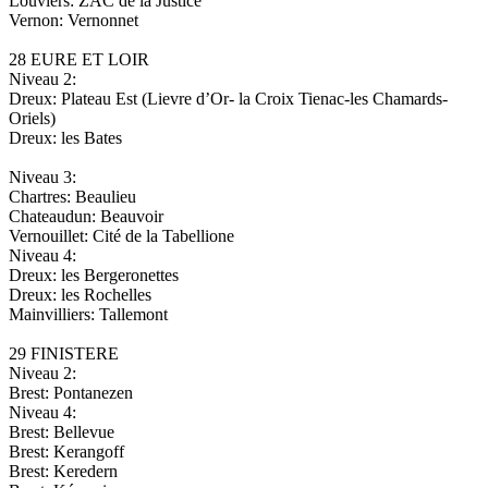
Louviers: ZAC de la Justice
Vernon: Vernonnet
28 EURE ET LOIR
Niveau 2:
Dreux: Plateau Est (Lievre d’Or- la Croix Tienac-les Chamards-
Oriels)
Dreux: les Bates
Niveau 3:
Chartres: Beaulieu
Chateaudun: Beauvoir
Vernouillet: Cité de la Tabellione
Niveau 4:
Dreux: les Bergeronettes
Dreux: les Rochelles
Mainvilliers: Tallemont
29 FINISTERE
Niveau 2:
Brest: Pontanezen
Niveau 4:
Brest: Bellevue
Brest: Kerangoff
Brest: Keredern