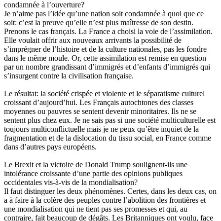
condamnée à l’ouverture?
Je n’aime pas l’idée qu’une nation soit condamnée à quoi que ce
soit: c’est la preuve qu’elle n’est plus maîtresse de son destin.
Prenons le cas français. La France a choisi la voie de l’assimilation.
Elle voulait offrir aux nouveaux arrivants la possibilité de
s’imprégner de l’histoire et de la culture nationales, pas les fondre
dans le même moule. Or, cette assimilation est remise en question
par un nombre grandissant d’immigrés et d’enfants d’immigrés qui
s’insurgent contre la civilisation française.
Le résultat: la société crispée et violente et le séparatisme culturel
croissant d’aujourd’hui. Les Français autochtones des classes
moyennes ou pauvres se sentent devenir minoritaires. Ils ne se
sentent plus chez eux. Je ne sais pas si une société multiculturelle est
toujours multiconflictuelle mais je ne peux qu’être inquiet de la
fragmentation et de la dislocation du tissu social, en France comme
dans d’autres pays européens.
Le Brexit et la victoire de Donald Trump soulignent-ils une
intolérance croissante d’une partie des opinions publiques
occidentales vis-à-vis de la mondialisation?
Il faut distinguer les deux phénomènes. Certes, dans les deux cas, on
a à faire à la colère des peuples contre l’abolition des frontières et
une mondialisation qui ne tient pas ses promesses et qui, au
contraire, fait beaucoup de dégâts. Les Britanniques ont voulu, face