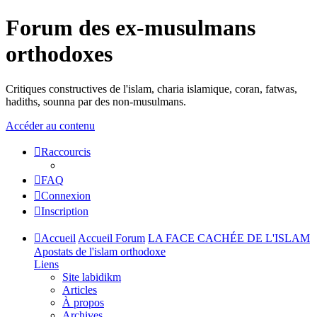
Forum des ex-musulmans
orthodoxes
Critiques constructives de l'islam, charia islamique, coran, fatwas,
hadiths, sounna par des non-musulmans.
Accéder au contenu
Raccourcis
FAQ
Connexion
Inscription
Accueil
Accueil Forum
LA FACE CACHÉE DE L'ISLAM
Apostats de l'islam orthodoxe
Liens
Site labidikm
Articles
À propos
Archives