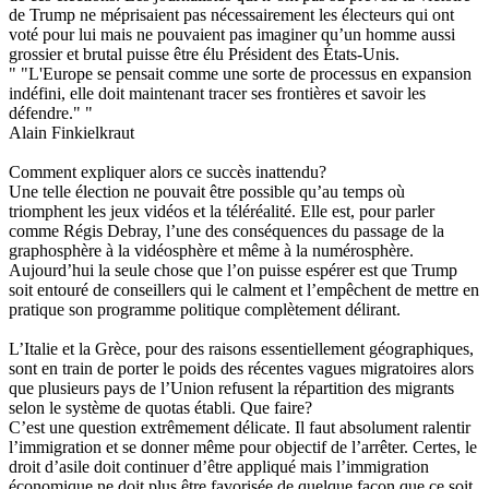
de Trump ne méprisaient pas nécessairement les électeurs qui ont
voté pour lui mais ne pouvaient pas imaginer qu’un homme aussi
grossier et brutal puisse être élu Président des États-Unis.
" "L'Europe se pensait comme une sorte de processus en expansion
indéfini, elle doit maintenant tracer ses frontières et savoir les
défendre." "
Alain Finkielkraut
Comment expliquer alors ce succès inattendu?
Une telle élection ne pouvait être possible qu’au temps où
triomphent les jeux vidéos et la téléréalité. Elle est, pour parler
comme Régis Debray, l’une des conséquences du passage de la
graphosphère à la vidéosphère et même à la numérosphère.
Aujourd’hui la seule chose que l’on puisse espérer est que Trump
soit entouré de conseillers qui le calment et l’empêchent de mettre en
pratique son programme politique complètement délirant.
L’Italie et la Grèce, pour des raisons essentiellement géographiques,
sont en train de porter le poids des récentes vagues migratoires alors
que plusieurs pays de l’Union refusent la répartition des migrants
selon le système de quotas établi. Que faire?
C’est une question extrêmement délicate. Il faut absolument ralentir
l’immigration et se donner même pour objectif de l’arrêter. Certes, le
droit d’asile doit continuer d’être appliqué mais l’immigration
économique ne doit plus être favorisée de quelque façon que ce soit.