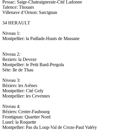
Pessac: Saige-Chateaigneraie-Cité Ladonne
Talence: Thouars
Villenave d’Ornon: Sarcignan
34 HERAULT
Niveau 1:
Montpellier: la Paillade-Hauts de Massane
Niveau 2:
Beziers: la Deveze
Montpellier: le Petit Bard-Pergola
Sète: Ile de Thau
Niveau 3:
Béziers: les Arènes
Montpellier: Cité Gely
Montpellier: les Cevennes
Niveau 4:
Béziers: Centre-Faubourg
Frontignan: Quartier Nord
Lunel: la Roquette
Montpellier: Pas du Loup-Val de Croze-Paul Valéry