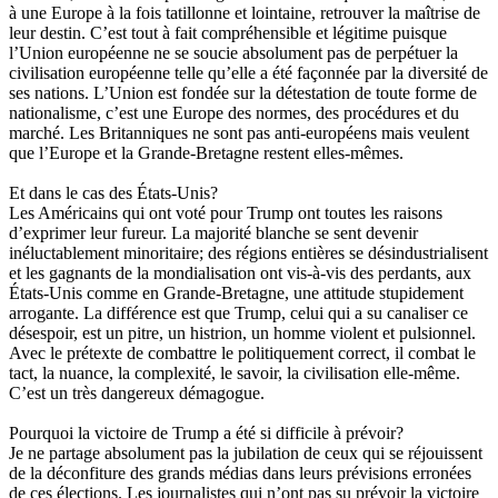
à une Europe à la fois tatillonne et lointaine, retrouver la maîtrise de
leur destin. C’est tout à fait compréhensible et légitime puisque
l’Union européenne ne se soucie absolument pas de perpétuer la
civilisation européenne telle qu’elle a été façonnée par la diversité de
ses nations. L’Union est fondée sur la détestation de toute forme de
nationalisme, c’est une Europe des normes, des procédures et du
marché. Les Britanniques ne sont pas anti-européens mais veulent
que l’Europe et la Grande-Bretagne restent elles-mêmes.
Et dans le cas des États-Unis?
Les Américains qui ont voté pour Trump ont toutes les raisons
d’exprimer leur fureur. La majorité blanche se sent devenir
inéluctablement minoritaire; des régions entières se désindustrialisent
et les gagnants de la mondialisation ont vis-à-vis des perdants, aux
États-Unis comme en Grande-Bretagne, une attitude stupidement
arrogante. La différence est que Trump, celui qui a su canaliser ce
désespoir, est un pitre, un histrion, un homme violent et pulsionnel.
Avec le prétexte de combattre le politiquement correct, il combat le
tact, la nuance, la complexité, le savoir, la civilisation elle-même.
C’est un très dangereux démagogue.
Pourquoi la victoire de Trump a été si difficile à prévoir?
Je ne partage absolument pas la jubilation de ceux qui se réjouissent
de la déconfiture des grands médias dans leurs prévisions erronées
de ces élections. Les journalistes qui n’ont pas su prévoir la victoire