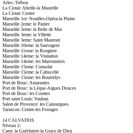
Arles: Trébon
La Ciotat: Abeille-la Maurelle
La Ciotat: Centre
Marseille 1er: Noailles-Opéra-la Plaine
Marseille 2eme: le Panier
Marseille 3eme: la Belle de Mai
Marseille 3eme: la Villette
Marseille 3eme: Saint Mauront
Marseille 10eme: la Sauvagere
Marseille 11eme: la Rougiere
Marseille 14eme: la Visitation
Marseille 14eme: les Marronniers
Marseille 15eme: Consolat
Marseille 15eme: la Cabucelle
Marseille 15eme: les Bourrelys
Port de Bouc: Amarantes
Port de Bouc: la Lèque-Aigues Douces
Port de Bouc: les Comtes
Port saint Louis: Vauban
Salon de Provence: les Canourgues
Tarascon: Centre-les Ferrages
14 CALVADOS
Niveau 2:
Caen: la Guériniere-la Grace de Dieu