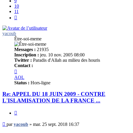
9
10
11
Suivant
yacoub
Être-soi-meme
Messages :
21935
Inscription :
jeu. 10 nov. 2005 08:00
Twitter :
Paradis d'Allah au milieu des houris
Contact :
Contacter
yacoub
AOL
Status :
Hors-ligne
Re: APPEL DU 18 JUIN 2009 - CONTRE
L'ISLAMISATION DE LA FRANCE ...
Citer
Message
par
yacoub
»
mar. 25 sept. 2018 16:37
non