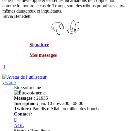
celle-ci se développe et les seules incarnations de l’opposition,
comme le montre le cas de Trump, sont des tribuns populistes eux-
mêmes dangereux et inquiétants.
Silvia Benedetti
Signature
Mes messages
Haut
yacoub
Être-soi-meme
Messages :
21935
Inscription :
jeu. 10 nov. 2005 08:00
Twitter :
Paradis d'Allah au milieu des houris
Contact :
Contacter
yacoub
AOL
Status :
Hors-ligne