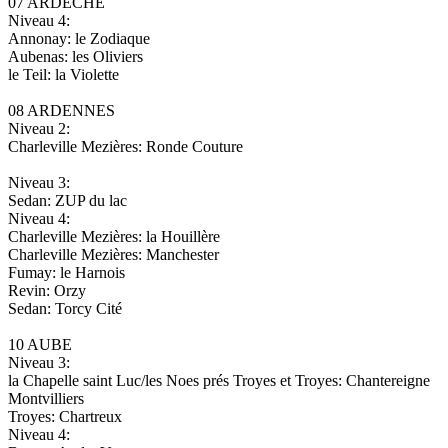
07 ARDECHE
Niveau 4:
Annonay: le Zodiaque
Aubenas: les Oliviers
le Teil: la Violette
08 ARDENNES
Niveau 2:
Charleville Mezières: Ronde Couture
Niveau 3:
Sedan: ZUP du lac
Niveau 4:
Charleville Mezières: la Houillère
Charleville Mezières: Manchester
Fumay: le Harnois
Revin: Orzy
Sedan: Torcy Cité
10 AUBE
Niveau 3:
la Chapelle saint Luc/les Noes prés Troyes et Troyes: Chantereigne
Montvilliers
Troyes: Chartreux
Niveau 4: