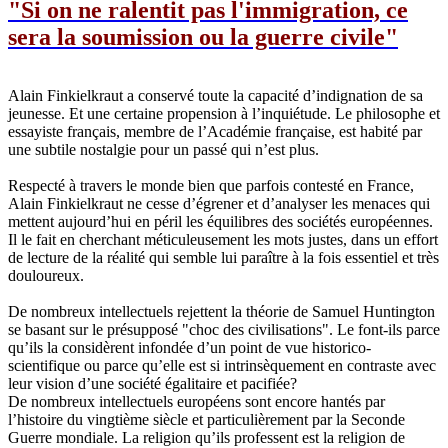
lu
"Si on ne ralentit pas l'immigration, ce
sera la soumission ou la guerre civile"
Alain Finkielkraut a conservé toute la capacité d’indignation de sa
jeunesse. Et une certaine propension à l’inquiétude. Le philosophe et
essayiste français, membre de l’Académie française, est habité par
une subtile nostalgie pour un passé qui n’est plus.
Respecté à travers le monde bien que parfois contesté en France,
Alain Finkielkraut ne cesse d’égrener et d’analyser les menaces qui
mettent aujourd’hui en péril les équilibres des sociétés européennes.
Il le fait en cherchant méticuleusement les mots justes, dans un effort
de lecture de la réalité qui semble lui paraître à la fois essentiel et très
douloureux.
De nombreux intellectuels rejettent la théorie de Samuel Huntington
se basant sur le présupposé "choc des civilisations". Le font-ils parce
qu’ils la considèrent infondée d’un point de vue historico-
scientifique ou parce qu’elle est si intrinsèquement en contraste avec
leur vision d’une société égalitaire et pacifiée?
De nombreux intellectuels européens sont encore hantés par
l’histoire du vingtième siècle et particulièrement par la Seconde
Guerre mondiale. La religion qu’ils professent est la religion de