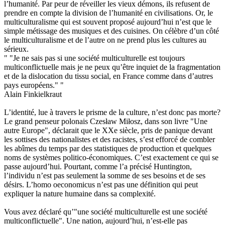
l’humanité. Par peur de réveiller les vieux démons, ils refusent de
prendre en compte la division de l’humanité en civilisations. Or, le
multiculturalisme qui est souvent proposé aujourd’hui n’est que le
simple métissage des musiques et des cuisines. On célèbre d’un côté
le multiculturalisme et de l’autre on ne prend plus les cultures au
sérieux.
" "Je ne sais pas si une société multiculturelle est toujours
multiconflictuelle mais je ne peux qu’être inquiet de la fragmentation
et de la dislocation du tissu social, en France comme dans d’autres
pays européens." "
Alain Finkielkraut
L’identité, lue à travers le prisme de la culture, n’est donc pas morte?
Le grand penseur polonais Czesław Miłosz, dans son livre "Une
autre Europe", déclarait que le XXe siècle, pris de panique devant
les sottises des nationalistes et des racistes, s’est efforcé de combler
les abîmes du temps par des statistiques de production et quelques
noms de systèmes politico-économiques. C’est exactement ce qui se
passe aujourd’hui. Pourtant, comme l’a précisé Huntington,
l’individu n’est pas seulement la somme de ses besoins et de ses
désirs. L’homo oeconomicus n’est pas une définition qui peut
expliquer la nature humaine dans sa complexité.
Vous avez déclaré qu’"une société multiculturelle est une société
multiconflictuelle". Une nation, aujourd’hui, n’est-elle pas