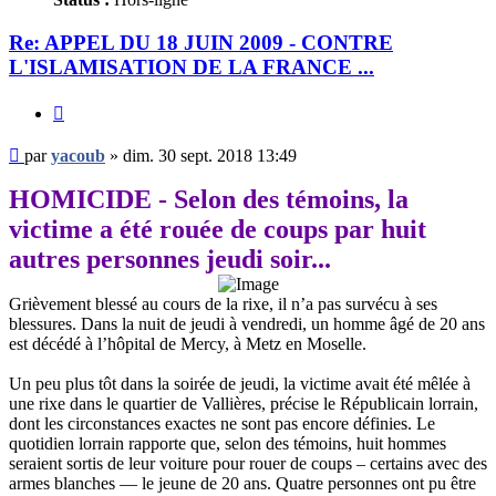
Re: APPEL DU 18 JUIN 2009 - CONTRE
L'ISLAMISATION DE LA FRANCE ...
Citer
Message
par
yacoub
»
dim. 30 sept. 2018 13:49
non
lu
HOMICIDE - Selon des témoins, la
victime a été rouée de coups par huit
autres personnes jeudi soir...
Grièvement blessé au cours de la rixe, il n’a pas survécu à ses
blessures. Dans la nuit de jeudi à vendredi, un homme âgé de 20 ans
est décédé à l’hôpital de Mercy, à Metz en Moselle.
Un peu plus tôt dans la soirée de jeudi, la victime avait été mêlée à
une rixe dans le quartier de Vallières, précise le Républicain lorrain,
dont les circonstances exactes ne sont pas encore définies. Le
quotidien lorrain rapporte que, selon des témoins, huit hommes
seraient sortis de leur voiture pour rouer de coups – certains avec des
armes blanches — le jeune de 20 ans. Quatre personnes ont pu être