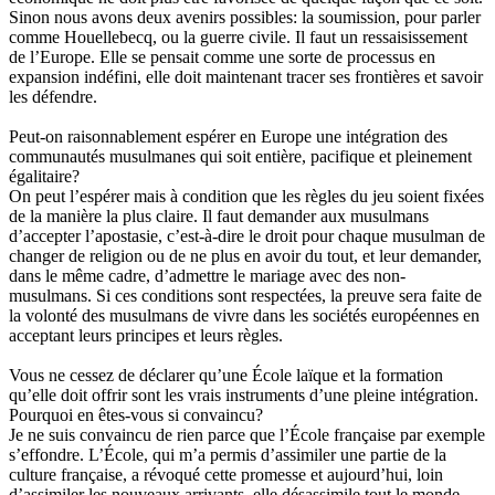
Sinon nous avons deux avenirs possibles: la soumission, pour parler
comme Houellebecq, ou la guerre civile. Il faut un ressaisissement
de l’Europe. Elle se pensait comme une sorte de processus en
expansion indéfini, elle doit maintenant tracer ses frontières et savoir
les défendre.
Peut-on raisonnablement espérer en Europe une intégration des
communautés musulmanes qui soit entière, pacifique et pleinement
égalitaire?
On peut l’espérer mais à condition que les règles du jeu soient fixées
de la manière la plus claire. Il faut demander aux musulmans
d’accepter l’apostasie, c’est-à-dire le droit pour chaque musulman de
changer de religion ou de ne plus en avoir du tout, et leur demander,
dans le même cadre, d’admettre le mariage avec des non-
musulmans. Si ces conditions sont respectées, la preuve sera faite de
la volonté des musulmans de vivre dans les sociétés européennes en
acceptant leurs principes et leurs règles.
Vous ne cessez de déclarer qu’une École laïque et la formation
qu’elle doit offrir sont les vrais instruments d’une pleine intégration.
Pourquoi en êtes-vous si convaincu?
Je ne suis convaincu de rien parce que l’École française par exemple
s’effondre. L’École, qui m’a permis d’assimiler une partie de la
culture française, a révoqué cette promesse et aujourd’hui, loin
d’assimiler les nouveaux arrivants, elle désassimile tout le monde.