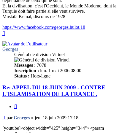
dépendance de ceux qui le sont.
Et la civilisation, c'est l'Occident, le Monde Moderne, dont la
Turquie doit faire partie si elle veut survivre.
Mustafa Kemal, discours de 1928
https://www.facebook.com/georges.hulot.18
Haut
Georges
Général de division Virtuel
Messages :
7078
Inscription :
lun. 1 mai 2006 08:00
Status :
Hors-ligne
Re: APPEL DU 18 JUIN 2009 - CONTRE
L'ISLAMISATION DE LA FRANCE .
Citer
Message
par
Georges
»
jeu. 18 juin 2009 17:18
non
lu
[youtube]<object width="425" height="344"><param