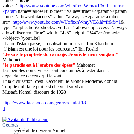
name="movie"
value="
http://www.youtube.com/v/UofhxhWmyVE&hl ... ram>
<param
name="allowFullScreen" value="true"></param><param
name="allowscriptaccess" value="always"></param><embed
src="
http://www.youtube.com/v/UofhxhWmyVE&hl=fr&fs=1
&"
type="application/x-shockwave-flash" allowscriptaccess="always"
allowfullscreen="true" width="425" height="344"></embed>
</object>[/youtube]
"La où l'islam passe, la civilisation trépasse" Ibn Khaldoun
"l' islam est une loi pour les pourceaux" Ibn Roshd
"Je suis le prophète du carnage. Je suis le rieur sanglant"
Mahomet
"le paradis est à l' ombre des épées"
Mahomet
Les peuples non civilisés sont condamnés à rester dans la
dépendance de ceux qui le sont.
Et la civilisation, c'est l'Occident, le Monde Moderne, dont la
Turquie doit faire partie si elle veut survivre.
Mustafa Kemal, discours de 1928
https://www.facebook.com/georges.hulot.18
Haut
Georges
Général de division Virtuel