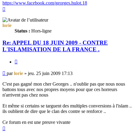
https://www.facebook.com/georges.hulot.18
Haut
lorie
Status :
Hors-ligne
Re: APPEL DU 18 JUIN 2009 - CONTRE
L'ISLAMISATION DE LA FRANCE .
Citer
Message
par
lorie
»
jeu. 25 juin 2009 17:13
non
lu
C'est pas gagné mon cher Georges .. n'oublie pas que nous nous
battons tous avec nos propres moyens pour que ces horreurs
n'arrivent pas chez nous
Et même si certains se targuent des multiples conversions à l'islam ..
ils oublient de dire que le clan des contre se renforce ..
Ce forum en est une preuve vivante
Haut