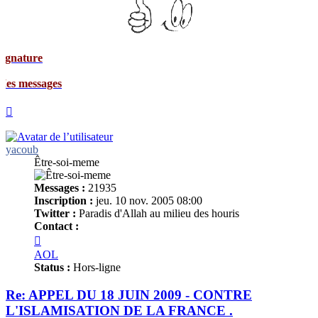
ges
Haut
yacoub
Être-soi-meme
Messages :
21935
Inscription :
jeu. 10 nov. 2005 08:00
Twitter :
Paradis d'Allah au milieu des houris
Contact :
Contacter
yacoub
AOL
Status :
Hors-ligne
Re: APPEL DU 18 JUIN 2009 - CONTRE
L'ISLAMISATION DE LA FRANCE .