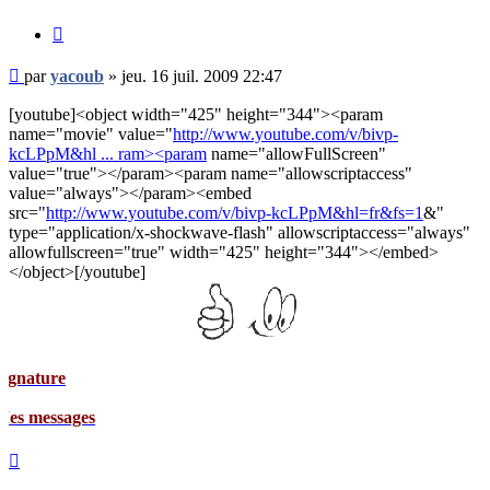
Citer
Message
par
yacoub
»
jeu. 16 juil. 2009 22:47
non
lu
[youtube]<object width="425" height="344"><param
name="movie" value="
http://www.youtube.com/v/bivp-
kcLPpM&hl ... ram><param
name="allowFullScreen"
value="true"></param><param name="allowscriptaccess"
value="always"></param><embed
src="
http://www.youtube.com/v/bivp-kcLPpM&hl=fr&fs=1
&"
type="application/x-shockwave-flash" allowscriptaccess="always"
allowfullscreen="true" width="425" height="344"></embed>
</object>[/youtube]
ges
Haut