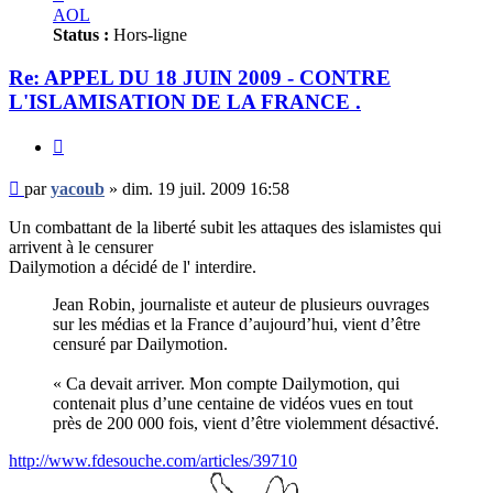
yacoub
AOL
Status :
Hors-ligne
Re: APPEL DU 18 JUIN 2009 - CONTRE
L'ISLAMISATION DE LA FRANCE .
Citer
Message
par
yacoub
»
dim. 19 juil. 2009 16:58
non
lu
Un combattant de la liberté subit les attaques des islamistes qui
arrivent à le censurer
Dailymotion a décidé de l' interdire.
Jean Robin, journaliste et auteur de plusieurs ouvrages
sur les médias et la France d’aujourd’hui, vient d’être
censuré par Dailymotion.
« Ca devait arriver. Mon compte Dailymotion, qui
contenait plus d’une centaine de vidéos vues en tout
près de 200 000 fois, vient d’être violemment désactivé.
http://www.fdesouche.com/articles/39710