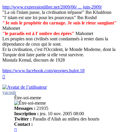
http://www.expressionlibre.net/2009/06/ ... juin-2009/
"La où l'islam passe, la civilisation trépasse" Ibn Khaldoun
"l' islam est une loi pour les pourceaux" Ibn Roshd
"Je suis le prophète du carnage. Je suis le rieur sanglant"
Mahomet
"le paradis est à l' ombre des épées"
Mahomet
Les peuples non civilisés sont condamnés à rester dans la
dépendance de ceux qui le sont.
Et la civilisation, c'est l'Occident, le Monde Moderne, dont la
Turquie doit faire partie si elle veut survivre.
Mustafa Kemal, discours de 1928
https://www.facebook.com/georges.hulot.18
Haut
yacoub
Être-soi-meme
Messages :
21935
Inscription :
jeu. 10 nov. 2005 08:00
Twitter :
Paradis d'Allah au milieu des houris
Contact :
Contacter