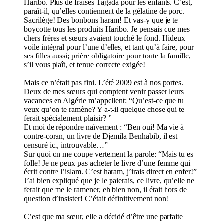
Haribo. Plus de fraises Tagada pour les enfants. C’est,
paraît-il, qu’elles contiennent de la gélatine de porc.
Sacrilège! Des bonbons haram! Et vas-y que je te
boycotte tous les produits Haribo. Je pensais que mes
chers frères et sœurs avaient touché le fond. Hideux
voile intégral pour l’une d’elles, et tant qu’à faire, pour
ses filles aussi; prière obligatoire pour toute la famille,
s’il vous plaît, et tenue correcte exigée!
Mais ce n’était pas fini. L’été 2009 est à nos portes.
Deux de mes sœurs qui comptent venir passer leurs
vacances en Algérie m’appellent: “Qu’est-ce que tu
veux qu’on te ramène? Y a-t-il quelque chose qui te
ferait spécialement plaisir? ”
Et moi de répondre naïvement : “Ben oui! Ma vie à
contre-coran, un livre de Djemila Benhabib, il est
censuré ici, introuvable…”
Sur quoi on me coupe vertement la parole: “Mais tu es
folle! Je ne peux pas acheter le livre d’une femme qui
écrit contre l’islam. C’est haram, j’irais direct en enfer!”
J’ai bien expliqué que je le paierais, ce livre, qu’elle ne
ferait que me le ramener, eh bien non, il était hors de
question d’insister! C’était définitivement non!
C’est que ma sœur, elle a décidé d’être une parfaite