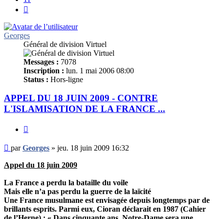
Suivant
Georges
Général de division Virtuel
Messages :
7078
Inscription :
lun. 1 mai 2006 08:00
Status :
Hors-ligne
APPEL DU 18 JUIN 2009 - CONTRE
L'ISLAMISATION DE LA FRANCE ...
Citer
Message
par
Georges
»
jeu. 18 juin 2009 16:32
non
lu
Appel du 18 juin 2009
La France a perdu la bataille du voile
Mais elle n’a pas perdu la guerre de la laïcité
Une France musulmane est envisagée depuis longtemps par de
brillants esprits. Parmi eux, Cioran déclarait en 1987 (Cahier
de l’Herne) : « Dans cinquante ans, Notre-Dame sera une