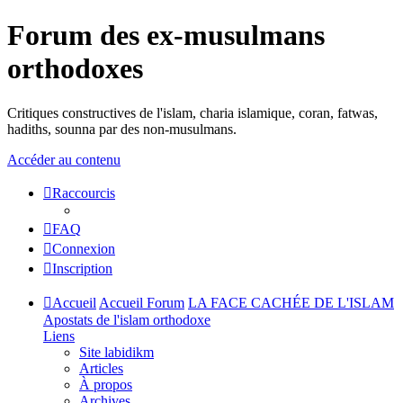
Forum des ex-musulmans
orthodoxes
Critiques constructives de l'islam, charia islamique, coran, fatwas,
hadiths, sounna par des non-musulmans.
Accéder au contenu
Raccourcis
FAQ
Connexion
Inscription
Accueil
Accueil Forum
LA FACE CACHÉE DE L'ISLAM
Apostats de l'islam orthodoxe
Liens
Site labidikm
Articles
À propos
Archives