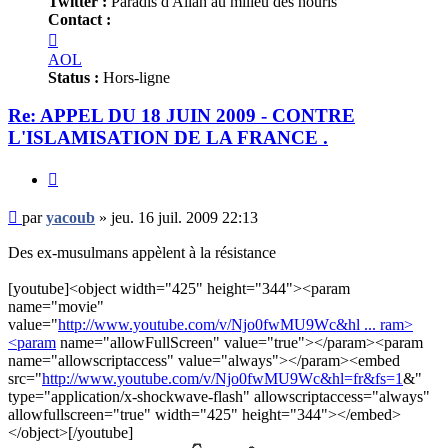
Twitter :
Paradis d'Allah au milieu des houris
Contact :
Contacter
yacoub
AOL
Status :
Hors-ligne
Re: APPEL DU 18 JUIN 2009 - CONTRE
L'ISLAMISATION DE LA FRANCE .
Citer
Message
par
yacoub
»
jeu. 16 juil. 2009 22:13
non
lu
Des ex-musulmans appèlent à la résistance
[youtube]<object width="425" height="344"><param
name="movie"
value="
http://www.youtube.com/v/Njo0fwMU9Wc&hl ... ram>
<param
name="allowFullScreen" value="true"></param><param
name="allowscriptaccess" value="always"></param><embed
src="
http://www.youtube.com/v/Njo0fwMU9Wc&hl=fr&fs=1
&"
type="application/x-shockwave-flash" allowscriptaccess="always"
allowfullscreen="true" width="425" height="344"></embed>
</object>[/youtube]