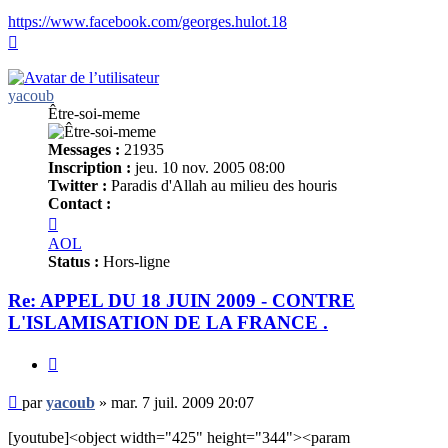
https://www.facebook.com/georges.hulot.18
Haut
yacoub
Être-soi-meme
Messages :
21935
Inscription :
jeu. 10 nov. 2005 08:00
Twitter :
Paradis d'Allah au milieu des houris
Contact :
Contacter
yacoub
AOL
Status :
Hors-ligne
Re: APPEL DU 18 JUIN 2009 - CONTRE
L'ISLAMISATION DE LA FRANCE .
Citer
Message
par
yacoub
»
mar. 7 juil. 2009 20:07
non
lu
[youtube]<object width="425" height="344"><param