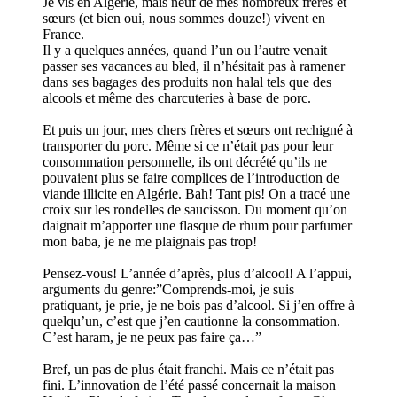
Je vis en Algérie, mais neuf de mes nombreux frères et
sœurs (et bien oui, nous sommes douze!) vivent en
France.
Il y a quelques années, quand l’un ou l’autre venait
passer ses vacances au bled, il n’hésitait pas à ramener
dans ses bagages des produits non halal tels que des
alcools et même des charcuteries à base de porc.
Et puis un jour, mes chers frères et sœurs ont rechigné à
transporter du porc. Même si ce n’était pas pour leur
consommation personnelle, ils ont décrété qu’ils ne
pouvaient plus se faire complices de l’introduction de
viande illicite en Algérie. Bah! Tant pis! On a tracé une
croix sur les rondelles de saucisson. Du moment qu’on
daignait m’apporter une flasque de rhum pour parfumer
mon baba, je ne me plaignais pas trop!
Pensez-vous! L’année d’après, plus d’alcool! A l’appui,
arguments du genre:”Comprends-moi, je suis
pratiquant, je prie, je ne bois pas d’alcool. Si j’en offre à
quelqu’un, c’est que j’en cautionne la consommation.
C’est haram, je ne peux pas faire ça…”
Bref, un pas de plus était franchi. Mais ce n’était pas
fini. L’innovation de l’été passé concernait la maison