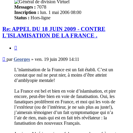
Messages :
7078
Inscription :
lun. 1 mai 2006 08:00
Status :
Hors-ligne
Re: APPEL DU 18 JUIN 2009 - CONTRE
L'ISLAMISATION DE LA FRANCE .
Citer
Message
par
Georges
»
ven. 19 juin 2009 14:11
non
lu
L’islamisation de la France est un fait établi. C’est un
constat que nul ne peut nier, à moins d’être atteint
d’amblyopie mentale!
La France est bel et bien en voie d’islamisation, et pire
encore, peut-être bien en voie de fanatisation. Oui, les
fanatiques prolifèrent en France, et moi qui les vois de
l’extérieur (ou de l’intérieur, je ne sais plus au juste!),
j’aimerais témoigner d’un fait symptomatique qui n’a
l’air de rien, mais qui est en fait très révélateur : la
fanatisation des nouveaux Français.