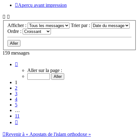
Aperçu avant impression
Afficher :
Trier par :
Ordre :
159 messages
Page
1
Aller sur la page :
sur
11
1
2
3
4
5
…
11
Suivant
Revenir à « Apostats de l'islam orthodoxe »