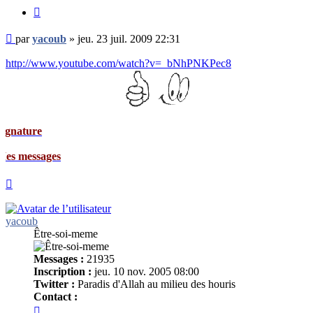
Citer
Message
par
yacoub
»
jeu. 23 juil. 2009 22:31
non
lu
http://www.youtube.com/watch?v=_bNhPNKPec8
ges
Haut
yacoub
Être-soi-meme
Messages :
21935
Inscription :
jeu. 10 nov. 2005 08:00
Twitter :
Paradis d'Allah au milieu des houris
Contact :
Contacter