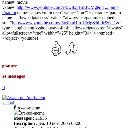
name="movie"
value="
http://www.youtube.com/v/5w8xpHmJUMg&hl ... ram>
<param
name="allowFullScreen" value="true"></param><param
name="allowscriptaccess" value="always"></param><embed
src="
http://www.youtube.com/v/5w8xpHmJUMg&hl=fr&fs=1
&"
type="application/x-shockwave-flash" allowscriptaccess="always"
allowfullscreen="true" width="425" height="344"></embed>
</object>[/youtube]
ges
Haut
yacoub
Être-soi-meme
Messages :
21935
Inscription :
jeu. 10 nov. 2005 08:00