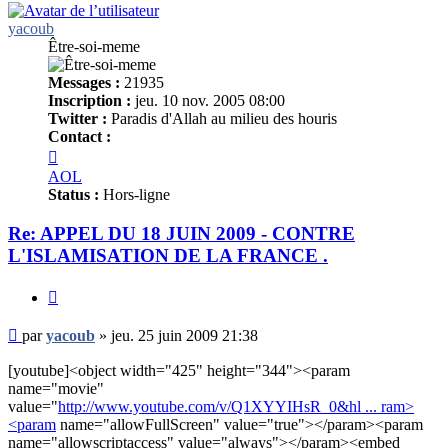
yacoub
Être-soi-meme
Messages :
21935
Inscription :
jeu. 10 nov. 2005 08:00
Twitter :
Paradis d'Allah au milieu des houris
Contact :
Contacter
yacoub
AOL
Status :
Hors-ligne
Re: APPEL DU 18 JUIN 2009 - CONTRE
L'ISLAMISATION DE LA FRANCE .
Citer
Message
par
yacoub
»
jeu. 25 juin 2009 21:38
non
lu
[youtube]<object width="425" height="344"><param
name="movie"
value="
http://www.youtube.com/v/Q1XYYIHsR_0&hl ... ram>
<param
name="allowFullScreen" value="true"></param><param
name="allowscriptaccess" value="always"></param><embed