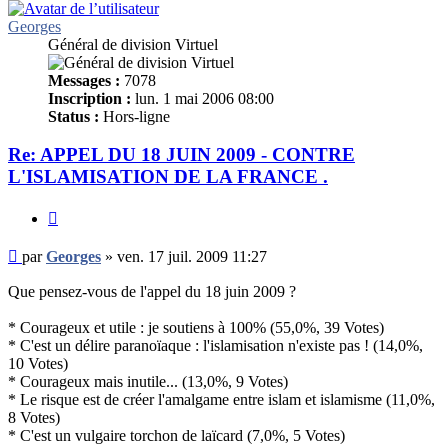
Georges
Général de division Virtuel
Messages :
7078
Inscription :
lun. 1 mai 2006 08:00
Status :
Hors-ligne
Re: APPEL DU 18 JUIN 2009 - CONTRE
L'ISLAMISATION DE LA FRANCE .
Citer
Message
par
Georges
»
ven. 17 juil. 2009 11:27
non
lu
Que pensez-vous de l'appel du 18 juin 2009 ?
* Courageux et utile : je soutiens à 100% (55,0%, 39 Votes)
* C'est un délire paranoïaque : l'islamisation n'existe pas ! (14,0%,
10 Votes)
* Courageux mais inutile... (13,0%, 9 Votes)
* Le risque est de créer l'amalgame entre islam et islamisme (11,0%,
8 Votes)
* C'est un vulgaire torchon de laïcard (7,0%, 5 Votes)