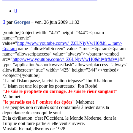
Citer
Message
par
Georges
»
ven. 26 juin 2009 11:32
non
lu
[youtube]<object width="425" height="344"><param
name="movie"
value="
http://www.youtube.com/v/_Z6LNjyVwH0&hl ... ram>
<param
name="allowFullScreen" value="true"></param><param
name="allowscriptaccess" value="always"></param><embed
src="
http://www.youtube.com/v/_Z6LNjyVwH0&hl=fr&fs=1
&"
type="application/x-shockwave-flash" allowscriptaccess="always"
allowfullscreen="true" width="425" height="344"></embed>
</object>[/youtube]
"La où l'islam passe, la civilisation trépasse" Ibn Khaldoun
"l' islam est une loi pour les pourceaux" Ibn Roshd
"Je suis le prophète du carnage. Je suis le rieur sanglant"
Mahomet
"le paradis est à l' ombre des épées"
Mahomet
Les peuples non civilisés sont condamnés à rester dans la
dépendance de ceux qui le sont.
Et la civilisation, c'est l'Occident, le Monde Moderne, dont la
Turquie doit faire partie si elle veut survivre.
Mustafa Kemal, discours de 1928