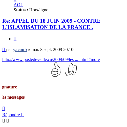
yacoub
AOL
Status :
Hors-ligne
Re: APPEL DU 18 JUIN 2009 - CONTRE
L'ISLAMISATION DE LA FRANCE .
Citer
Message
par
yacoub
»
mar. 8 sept. 2009 20:10
non
lu
http://www.postedeveille.ca/2009/09/les ... .html#more
ges
Haut
Répondre