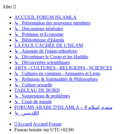
Aller
ACCUEIL FORUM ISLAMLA
↳ Présentation des nouveaux membres
↳ Discussions générales
↳ Politique et Economie
↳ Bibliothèque d'Islamla
LA FACE CACHÉE DE L'ISLAM
↳ Apostats de l'islam orthodoxe
↳ Décortiquer le Coran et les Hadiths
↳ Découvertes scientifiques
ARTS - CULTURES - RELIGIONS - SCIENCES
↳ Cultures en commun - Annuaires et Liens
↳ Religions & Spiritualités & Philosophies
↳ Culture sexuelle
TABLEAU DE BORD
↳ Suggestions & problèmes
↳ Coup de gueule
FORUMS ARABE D'ISLAMLA -- منتدى إسلام لا
↳ اللادينيين
Accueil
Accueil Forum
Fuseau horaire sur
UTC+02:00