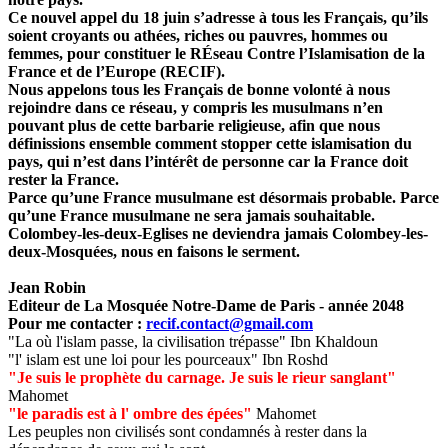
Ce nouvel appel du 18 juin s’adresse à tous les Français, qu’ils
soient croyants ou athées, riches ou pauvres, hommes ou
femmes, pour constituer le RÉseau Contre l’Islamisation de la
France et de l’Europe (RECIF).
Nous appelons tous les Français de bonne volonté à nous
rejoindre dans ce réseau, y compris les musulmans n’en
pouvant plus de cette barbarie religieuse, afin que nous
définissions ensemble comment stopper cette islamisation du
pays, qui n’est dans l’intérêt de personne car la France doit
rester la France.
Parce qu’une France musulmane est désormais probable. Parce
qu’une France musulmane ne sera jamais souhaitable.
Colombey-les-deux-Eglises ne deviendra jamais Colombey-les-
deux-Mosquées, nous en faisons le serment.
Jean Robin
Editeur de La Mosquée Notre-Dame de Paris - année 2048
Pour me contacter :
recif.contact@gmail.com
"La où l'islam passe, la civilisation trépasse" Ibn Khaldoun
"l' islam est une loi pour les pourceaux" Ibn Roshd
"Je suis le prophète du carnage. Je suis le rieur sanglant"
Mahomet
"le paradis est à l' ombre des épées"
Mahomet
Les peuples non civilisés sont condamnés à rester dans la