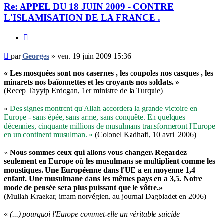
Re: APPEL DU 18 JUIN 2009 - CONTRE
L'ISLAMISATION DE LA FRANCE .
Citer
Message
par
Georges
»
ven. 19 juin 2009 15:36
non
lu
« Les mosquées sont nos casernes , les coupoles nos casques , les
minarets nos baïonnettes et les croyants nos soldats. »
(Recep Tayyip Erdogan, 1er ministre de la Turquie)
«
Des signes montrent qu'Allah accordera la grande victoire en
Europe - sans épée, sans arme, sans conquête. En quelques
décennies, cinquante millions de musulmans transformeront l'Europe
en un continent musulman. »
(Colonel Kadhafi, 10 avril 2006)
«
Nous sommes ceux qui allons vous changer. Regardez
seulement en Europe où les musulmans se multiplient comme les
moustiques. Une Européenne dans l'UE a en moyenne 1,4
enfant. Une musulmane dans les mêmes pays en a 3,5. Notre
mode de pensée sera plus puissant que le vôtre.»
(Mullah Kraekar, imam norvégien, au journal Dagbladet en 2006)
«
(...) pourquoi l'Europe commet-elle un véritable suicide