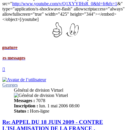
src="
http://www.youtube.com/v/Q1XYYIHsR_0&hl=fr&fs=1
&"
type="application/x-shockwave-flash" allowscriptaccess="always"
allowfullscreen="true" width="425" height="344"></embed>
</object>[/youtube]
ges
Haut
Georges
Général de division Virtuel
Messages :
7078
Inscription :
lun. 1 mai 2006 08:00
Status :
Hors-ligne
Re: APPEL DU 18 JUIN 2009 - CONTRE
L'ISLAMISATION DE LA FRANCE .