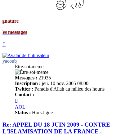
ges
Haut
yacoub
Être-soi-meme
Messages :
21935
Inscription :
jeu. 10 nov. 2005 08:00
Twitter :
Paradis d'Allah au milieu des houris
Contact :
Contacter
yacoub
AOL
Status :
Hors-ligne
Re: APPEL DU 18 JUIN 2009 - CONTRE
L'ISLAMISATION DE LA FRANCE .