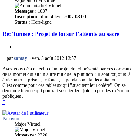
Adjudant-chef Virtuel
Messages :
1837
Inscription :
dim. 4 févr. 2007 08:00
Status :
Hors-ligne
Re: Tunisie : Projet de loi sur l’atteinte au sacré
Citer
Message
par
samay
»
ven. 3 août 2012 12:57
non
lu
Avez vous déjà eu écho d'un projet de loi présenté par ces corbeaux
de la mort et qui ait un autre but que la punition ? Il sont toujours là
à réclamer la prison , le fouet , la pendaison , la décapitation ...
C'est comme pour ces tableaux qui "suscitent leur colère" .On se
demande bien ce qui pourrait susciter leur joie , à part les exécutions
publiques .
Haut
Papayou
Major Virtuel
Messages :
2320