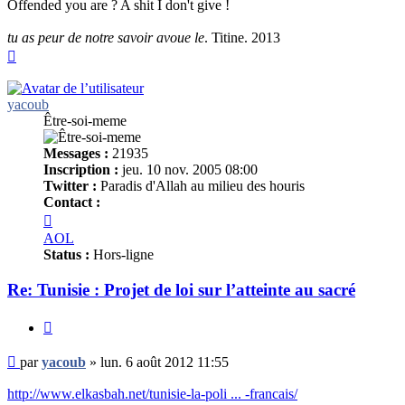
Offended you are ? A shit I don't give !
tu as peur de notre savoir avoue le
. Titine. 2013
Haut
yacoub
Être-soi-meme
Messages :
21935
Inscription :
jeu. 10 nov. 2005 08:00
Twitter :
Paradis d'Allah au milieu des houris
Contact :
Contacter
yacoub
AOL
Status :
Hors-ligne
Re: Tunisie : Projet de loi sur l’atteinte au sacré
Citer
Message
par
yacoub
»
lun. 6 août 2012 11:55
non
lu
http://www.elkasbah.net/tunisie-la-poli ... -francais/