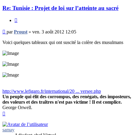
Re: Tunisie : Projet de loi sur l’atteinte au sacré
Citer
Message
par
Proust
»
ven. 3 août 2012 12:05
non
lu
Voici quelques tableaux qui ont suscité la colère des musulmans
http://www.lefigaro.fr/international/20 ... versee.php
Un peuple qui élit des corrompus, des renégats, des imposteurs,
des voleurs et des traîtres n'est pas victime ! Il est complice.
George Orwell.
Haut
samay