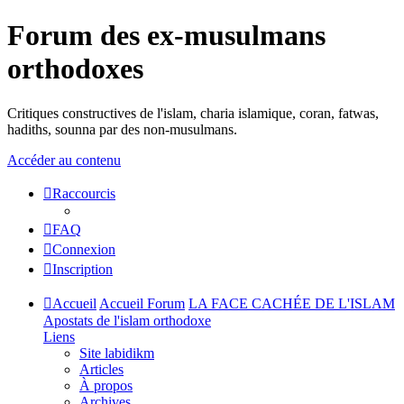
Forum des ex-musulmans
orthodoxes
Critiques constructives de l'islam, charia islamique, coran, fatwas,
hadiths, sounna par des non-musulmans.
Accéder au contenu
Raccourcis
FAQ
Connexion
Inscription
Accueil
Accueil Forum
LA FACE CACHÉE DE L'ISLAM
Apostats de l'islam orthodoxe
Liens
Site labidikm
Articles
À propos
Archives