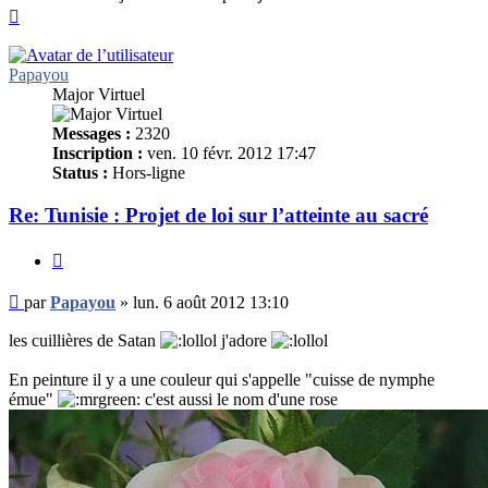
Haut
Papayou
Major Virtuel
Messages :
2320
Inscription :
ven. 10 févr. 2012 17:47
Status :
Hors-ligne
Re: Tunisie : Projet de loi sur l’atteinte au sacré
Citer
Message
par
Papayou
»
lun. 6 août 2012 13:10
non
lu
les cuillières de Satan
j'adore
En peinture il y a une couleur qui s'appelle "cuisse de nymphe
émue"
c'est aussi le nom d'une rose