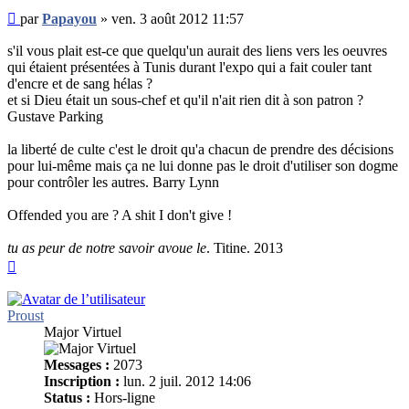
Message
par
Papayou
»
ven. 3 août 2012 11:57
non
lu
s'il vous plait est-ce que quelqu'un aurait des liens vers les oeuvres
qui étaient présentées à Tunis durant l'expo qui a fait couler tant
d'encre et de sang hélas ?
et si Dieu était un sous-chef et qu'il n'ait rien dit à son patron ?
Gustave Parking
la liberté de culte c'est le droit qu'a chacun de prendre des décisions
pour lui-même mais ça ne lui donne pas le droit d'utiliser son dogme
pour contrôler les autres. Barry Lynn
Offended you are ? A shit I don't give !
tu as peur de notre savoir avoue le
. Titine. 2013
Haut
Proust
Major Virtuel
Messages :
2073
Inscription :
lun. 2 juil. 2012 14:06
Status :
Hors-ligne