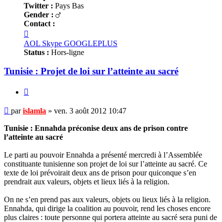
Twitter :
Pays Bas
Gender :
Contact :
Contacter
islamla
AOL
Skype
GOOGLEPLUS
Status :
Hors-ligne
Tunisie : Projet de loi sur l’atteinte au sacré
Citer
Message
par
islamla
»
ven. 3 août 2012 10:47
non
lu
Tunisie : Ennahda préconise deux ans de prison contre
l’atteinte au sacré
Le parti au pouvoir Ennahda a présenté mercredi à l’Assemblée
constituante tunisienne son projet de loi sur l’atteinte au sacré. Ce
texte de loi prévoirait deux ans de prison pour quiconque s’en
prendrait aux valeurs, objets et lieux liés à la religion.
On ne s’en prend pas aux valeurs, objets ou lieux liés à la religion.
Ennahda, qui dirige la coalition au pouvoir, rend les choses encore
plus claires : toute personne qui portera atteinte au sacré sera puni de