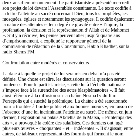
deux ans d’emprisonnement. Le parti islamiste a présenté mercredi
son projet de loi devant l’Assemblée constituante. Le texte codifie à
la lettre l’atteinte au sacré concernant Dieu, tous les prophètes, les
mosquées, églises et notamment les synagogues. Il codifie également
la nature des atteintes et leur degré de gravité entre « l’injure, la
profanation, la dérision et la représentation d’Allah et de Mahomet
». S’il y a récidive, les peines peuvent aller jusqu’à quatre ans
d’emprisonnement, a expliqué le rapporteur général de la
commission de rédaction de la Constitution, Habib Khadher, sur la
radio Shems FM.
Confrontation entre modérés et conservateurs
La date à laquelle le projet de loi sera mis en débat n’a pas été
définie. Une chose est sûre, les discussions sur la question seront
houleuses. Pour le parti islamiste, « cette loi à l’échelle nationale
s’impose face à la surenchère des actes blasphématoires ». Il fait
ainsi référence à la diffusion sur la chaîne NesmaTv du film
Persepolis qui a suscité la polémique. La chaîne a été sanctionnée
pour « troubles à l’ordre public et aux bonnes mœurs », en raison de
l’absence d’une loi incriminant l’atteinte au sacré. De même, en juin
dernier, l’exposition au palais Abdellia de la Marsa, « Printemps des
arts », a provoqué la colère des salafistes. Ces derniers ont jugé
plusieurs œuvres « choquantes » et « indécentes ». Il s’agissait, entre
autres, de tableaux représentant des fourmis qui forment le nom