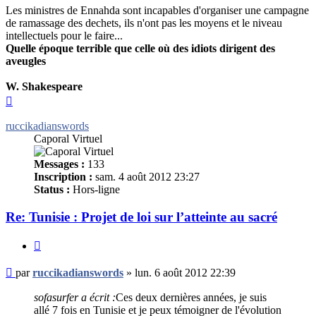
Les ministres de Ennahda sont incapables d'organiser une campagne
de ramassage des dechets, ils n'ont pas les moyens et le niveau
intellectuels pour le faire...
Quelle époque terrible que celle où des idiots dirigent des
aveugles
W. Shakespeare
Haut
ruccikadianswords
Caporal Virtuel
Messages :
133
Inscription :
sam. 4 août 2012 23:27
Status :
Hors-ligne
Re: Tunisie : Projet de loi sur l’atteinte au sacré
Citer
Message
par
ruccikadianswords
»
lun. 6 août 2012 22:39
non
lu
sofasurfer a écrit :
Ces deux dernières années, je suis
allé 7 fois en Tunisie et je peux témoigner de l'évolution