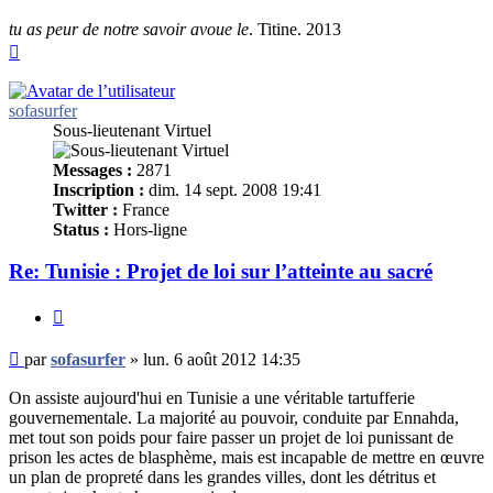
tu as peur de notre savoir avoue le
. Titine. 2013
Haut
sofasurfer
Sous-lieutenant Virtuel
Messages :
2871
Inscription :
dim. 14 sept. 2008 19:41
Twitter :
France
Status :
Hors-ligne
Re: Tunisie : Projet de loi sur l’atteinte au sacré
Citer
Message
par
sofasurfer
»
lun. 6 août 2012 14:35
non
lu
On assiste aujourd'hui en Tunisie a une véritable tartufferie
gouvernementale. La majorité au pouvoir, conduite par Ennahda,
met tout son poids pour faire passer un projet de loi punissant de
prison les actes de blasphème, mais est incapable de mettre en œuvre
un plan de propreté dans les grandes villes, dont les détritus et