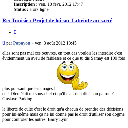
Inscription :
ven. 10 févr. 2012 17:47
Status :
Hors-ligne
Re: Tunisie : Projet de loi sur l’atteinte au sacré
Citer
Message
par
Papayou
»
ven. 3 août 2012 13:45
non
lu
elles sont pas mal ces oeuvres, en tout cas vouloir les interdire c'est
évidemment un aveu de faiblesse et ce que tu dis Samay est 100 fois
plus puissant que les images !
et si Dieu était un sous-chef et qu'il n'ait rien dit à son patron ?
Gustave Parking
la liberté de culte c'est le droit qu'a chacun de prendre des décisions
pour lui-même mais ça ne lui donne pas le droit d'utiliser son dogme
pour contrôler les autres. Barry Lynn