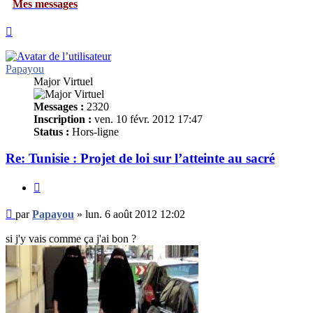
essages
Haut
Papayou
Major Virtuel
Messages :
2320
Inscription :
ven. 10 févr. 2012 17:47
Status :
Hors-ligne
Re: Tunisie : Projet de loi sur l’atteinte au sacré
Citer
Message
par
Papayou
»
lun. 6 août 2012 12:02
non
lu
si j'y vais comme ça j'ai bon ?