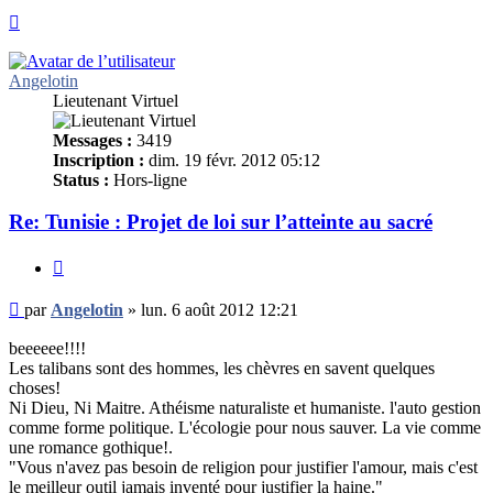
Haut
Angelotin
Lieutenant Virtuel
Messages :
3419
Inscription :
dim. 19 févr. 2012 05:12
Status :
Hors-ligne
Re: Tunisie : Projet de loi sur l’atteinte au sacré
Citer
Message
par
Angelotin
»
lun. 6 août 2012 12:21
non
lu
beeeeee!!!!
Les talibans sont des hommes, les chèvres en savent quelques
choses!
Ni Dieu, Ni Maitre. Athéisme naturaliste et humaniste. l'auto gestion
comme forme politique. L'écologie pour nous sauver. La vie comme
une romance gothique!.
"Vous n'avez pas besoin de religion pour justifier l'amour, mais c'est
le meilleur outil jamais inventé pour justifier la haine."