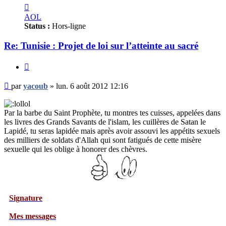
Contacter
yacoub
AOL
Status :
Hors-ligne
Re: Tunisie : Projet de loi sur l’atteinte au sacré
Citer
Message
par
yacoub
»
lun. 6 août 2012 12:16
non
lu
Par la barbe du Saint Prophète, tu montres tes cuisses, appelées dans
les livres des Grands Savants de l'islam, les cuillères de Satan le
Lapidé, tu seras lapidée mais après avoir assouvi les appétits sexuels
des milliers de soldats d'Allah qui sont fatigués de cette misère
sexuelle qui les oblige à honorer des chèvres.
ture
essages