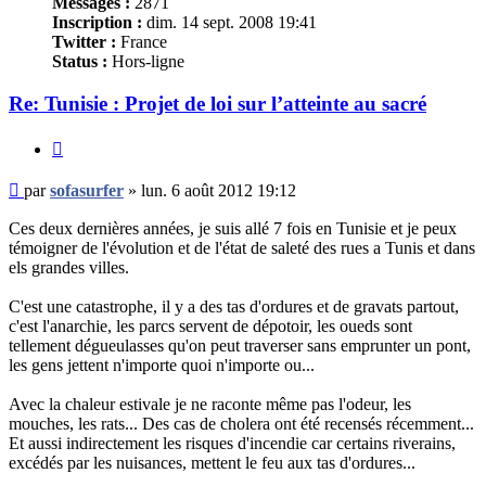
Messages :
2871
Inscription :
dim. 14 sept. 2008 19:41
Twitter :
France
Status :
Hors-ligne
Re: Tunisie : Projet de loi sur l’atteinte au sacré
Citer
Message
par
sofasurfer
»
lun. 6 août 2012 19:12
non
lu
Ces deux dernières années, je suis allé 7 fois en Tunisie et je peux
témoigner de l'évolution et de l'état de saleté des rues a Tunis et dans
els grandes villes.
C'est une catastrophe, il y a des tas d'ordures et de gravats partout,
c'est l'anarchie, les parcs servent de dépotoir, les oueds sont
tellement dégueulasses qu'on peut traverser sans emprunter un pont,
les gens jettent n'importe quoi n'importe ou...
Avec la chaleur estivale je ne raconte même pas l'odeur, les
mouches, les rats... Des cas de cholera ont été recensés récemment...
Et aussi indirectement les risques d'incendie car certains riverains,
excédés par les nuisances, mettent le feu aux tas d'ordures...