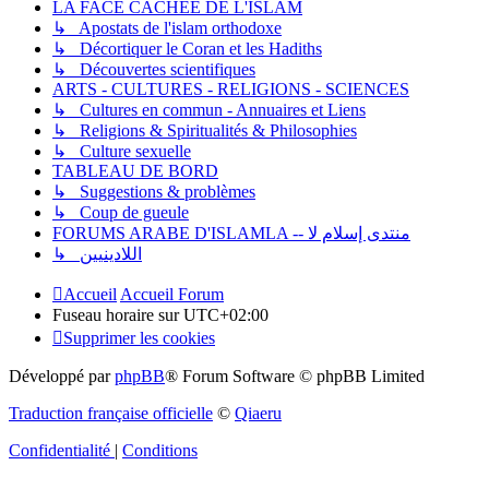
LA FACE CACHÉE DE L'ISLAM
↳ Apostats de l'islam orthodoxe
↳ Décortiquer le Coran et les Hadiths
↳ Découvertes scientifiques
ARTS - CULTURES - RELIGIONS - SCIENCES
↳ Cultures en commun - Annuaires et Liens
↳ Religions & Spiritualités & Philosophies
↳ Culture sexuelle
TABLEAU DE BORD
↳ Suggestions & problèmes
↳ Coup de gueule
FORUMS ARABE D'ISLAMLA -- منتدى إسلام لا
↳ اللادينيين
Accueil
Accueil Forum
Fuseau horaire sur
UTC+02:00
Supprimer les cookies
Développé par
phpBB
® Forum Software © phpBB Limited
Traduction française officielle
©
Qiaeru
Confidentialité
|
Conditions