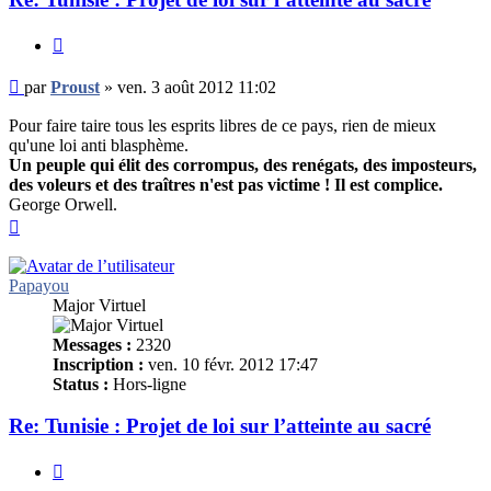
Citer
Message
par
Proust
»
ven. 3 août 2012 11:02
non
lu
Pour faire taire tous les esprits libres de ce pays, rien de mieux
qu'une loi anti blasphème.
Un peuple qui élit des corrompus, des renégats, des imposteurs,
des voleurs et des traîtres n'est pas victime ! Il est complice.
George Orwell.
Haut
Papayou
Major Virtuel
Messages :
2320
Inscription :
ven. 10 févr. 2012 17:47
Status :
Hors-ligne
Re: Tunisie : Projet de loi sur l’atteinte au sacré
Citer