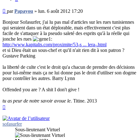
Message
par
Papayou
»
lun. 6 août 2012 17:20
non
lu
Bonjour Sofasurfer, j'ai lu pas mal d'articles sur les rues tunisiennes
qui seraient dans un état déplorable, mais effectivement c'est plus
facile de s'attaquer à la pseudo saleté des esprits qu'à la réelle qui
jonche les rues
http://www.kapitalis.com/proximite/53-s ... lera-.html
et si Dieu était un sous-chef et qu'il n'ait rien dit à son patron ?
Gustave Parking
la liberté de culte c'est le droit qu'a chacun de prendre des décisions
pour lui-même mais ça ne lui donne pas le droit d'utiliser son dogme
pour contrôler les autres. Barry Lynn
Offended you are ? A shit I don't give !
tu as peur de notre savoir avoue le
. Titine. 2013
Haut
sofasurfer
Sous-lieutenant Virtuel