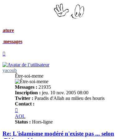
Signat
Mes me
Haut
yacoub
Être-soi-meme
Messages :
21935
Inscription :
jeu. 10 nov. 2005 08:00
Twitter :
Paradis d'Allah au milieu des houris
Contact :
Contacter
yacoub
AOL
Status :
Hors-ligne
Re: L'islamisme modéré n'existe pas ... selon