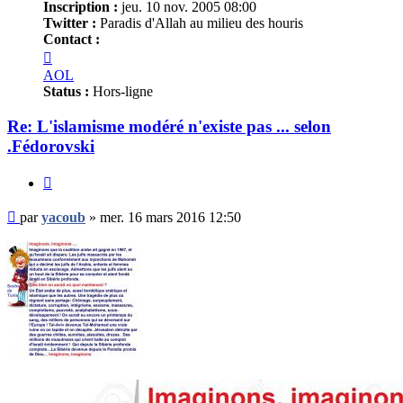
Inscription :
jeu. 10 nov. 2005 08:00
Twitter :
Paradis d'Allah au milieu des houris
Contact :
Contacter
yacoub
AOL
Status :
Hors-ligne
Re: L'islamisme modéré n'existe pas ... selon
.Fédorovski
Citer
Message
par
yacoub
»
mer. 16 mars 2016 12:50
non
lu