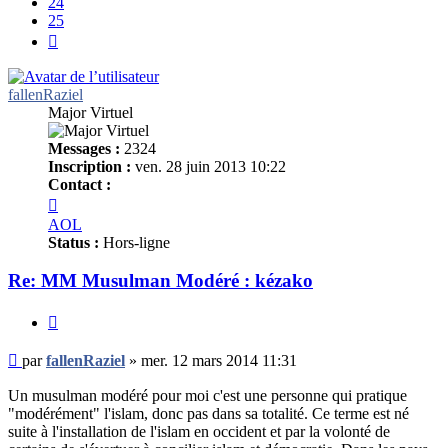
24
25
Suivant
fallenRaziel
Major Virtuel
Messages :
2324
Inscription :
ven. 28 juin 2013 10:22
Contact :
Contacter
fallenRaziel
AOL
Status :
Hors-ligne
Re: MM Musulman Modéré : kézako
Citer
Message
par
fallenRaziel
»
mer. 12 mars 2014 11:31
non
lu
Un musulman modéré pour moi c'est une personne qui pratique
"modérément" l'islam, donc pas dans sa totalité. Ce terme est né
suite à l'installation de l'islam en occident et par la volonté de