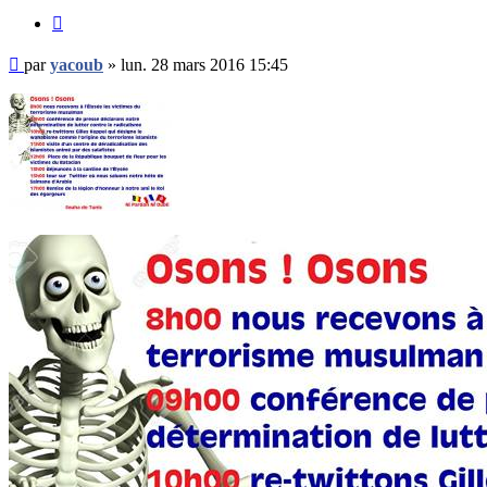
Citer
Message
par
yacoub
»
lun. 28 mars 2016 15:45
non
lu