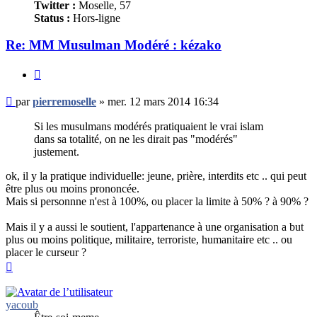
Twitter :
Moselle, 57
Status :
Hors-ligne
Re: MM Musulman Modéré : kézako
Citer
Message
par
pierremoselle
»
mer. 12 mars 2014 16:34
non
lu
Si les musulmans modérés pratiquaient le vrai islam
dans sa totalité, on ne les dirait pas "modérés"
justement.
ok, il y la pratique individuelle: jeune, prière, interdits etc .. qui peut
être plus ou moins prononcée.
Mais si personnne n'est à 100%, ou placer la limite à 50% ? à 90% ?
Mais il y a aussi le soutient, l'appartenance à une organisation a but
plus ou moins politique, militaire, terroriste, humanitaire etc .. ou
placer le curseur ?
Haut
yacoub