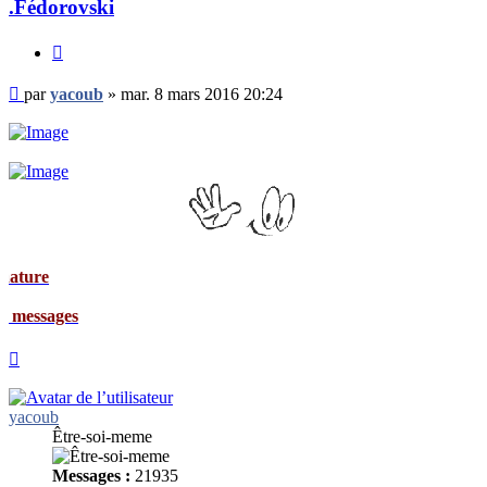
.Fédorovski
Citer
Message
par
yacoub
»
mar. 8 mars 2016 20:24
non
lu
Signat
Mes me
Haut
yacoub
Être-soi-meme
Messages :
21935