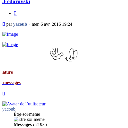
.Fédorovski
Citer
Message
par
yacoub
»
mer. 6 avr. 2016 19:24
non
lu
Signat
Mes me
Haut
yacoub
Être-soi-meme
Messages :
21935