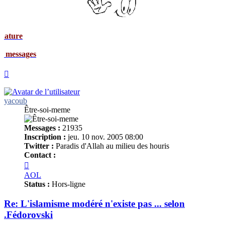
Signat
Mes me
Haut
yacoub
Être-soi-meme
Messages :
21935
Inscription :
jeu. 10 nov. 2005 08:00
Twitter :
Paradis d'Allah au milieu des houris
Contact :
Contacter
yacoub
AOL
Status :
Hors-ligne
Re: L'islamisme modéré n'existe pas ... selon
.Fédorovski