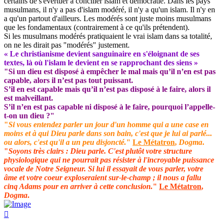
certains de s'évertuer à concilier islam et démocratie. Dans les pays
musulmans, il n'y a pas d'islam modéré, il n'y a qu'un islam. Il n'y en
a qu'un partout d'ailleurs. Les modérés sont juste moins musulmans
que les fondamentaux (contrairement à ce qu'ils prétendent).
Si les musulmans modérés pratiquaient le vrai islam dans sa totalité,
on ne les dirait pas "modérés" justement.
« Le christianisme devient sanguinaire en s'éloignant de ses
textes, là où l'islam le devient en se rapprochant des siens »
"Si un dieu est disposé à empêcher le mal mais qu’il n’en est pas
capable, alors il n’est pas tout puissant.
S’il en est capable mais qu’il n’est pas disposé à le faire, alors il
est malveillant.
S’il n’en est pas capable ni disposé à le faire, pourquoi l’appelle-
t-on un dieu ?"
"
Si vous entendez parler un jour d'un homme qui a une case en
moins et à qui Dieu parle dans son bain, c'est que je lui ai parlé...
ou alors, c'est qu'il a un peu disjoncté.
"
Le Métatron
,
Dogma
.
"
Soyons très clairs : Dieu parle. C'est plutôt votre structure
physiologique qui ne pourrait pas résister à l'incroyable puissance
vocale de Notre Seigneur. Si lui il essayait de vous parler, votre
âme et votre coeur exploseraient sur-le-champ ; il nous a fallu
cinq Adams pour en arriver à cette conclusion.
"
Le Métatron
,
Dogma
.
Haut