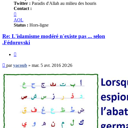
Twitter :
Paradis d'Allah au milieu des houris
Contact :
Contacter
yacoub
AOL
Status :
Hors-ligne
Re: L'islamisme modéré n'existe pas ... selon
.Fédorovski
Citer
Message
par
yacoub
»
mar. 5 avr. 2016 20:26
non
lu