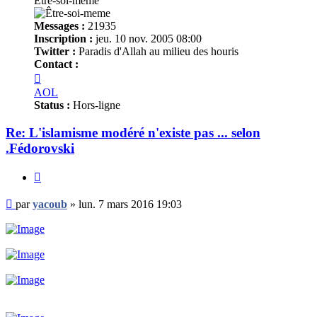
Être-soi-meme
Messages :
21935
Inscription :
jeu. 10 nov. 2005 08:00
Twitter :
Paradis d'Allah au milieu des houris
Contact :
Contacter
yacoub
AOL
Status :
Hors-ligne
Re: L'islamisme modéré n'existe pas ... selon
.Fédorovski
Citer
Message
par
yacoub
»
lun. 7 mars 2016 19:03
non
lu