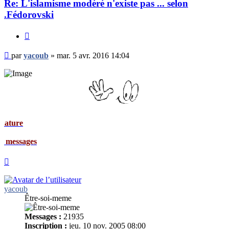
Re: L'islamisme modéré n'existe pas ... selon
.Fédorovski
Citer
Message
par
yacoub
»
mar. 5 avr. 2016 14:04
non
lu
Signat
Mes me
Haut
yacoub
Être-soi-meme
Messages :
21935
Inscription :
jeu. 10 nov. 2005 08:00