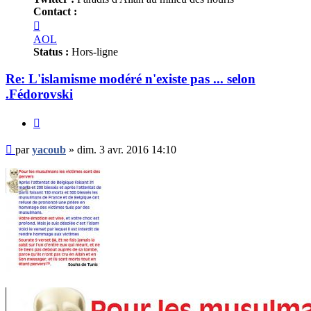
Contact :
Contacter
yacoub
AOL
Status :
Hors-ligne
Re: L'islamisme modéré n'existe pas ... selon
.Fédorovski
Citer
Message
par
yacoub
»
dim. 3 avr. 2016 14:10
non
lu