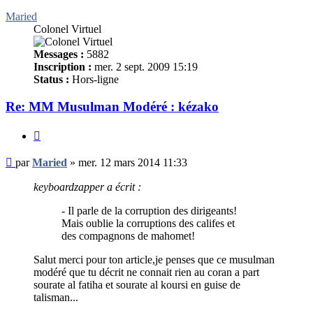
Maried
Colonel Virtuel
Messages :
5882
Inscription :
mer. 2 sept. 2009 15:19
Status :
Hors-ligne
Re: MM Musulman Modéré : kézako
Citer
Message
par
Maried
»
mer. 12 mars 2014 11:33
non
lu
keyboardzapper a écrit :
- Il parle de la corruption des dirigeants!
Mais oublie la corruptions des califes et
des compagnons de mahomet!
Salut merci pour ton article,je penses que ce musulman
modéré que tu décrit ne connait rien au coran a part
sourate al fatiha et sourate al koursi en guise de
talisman...