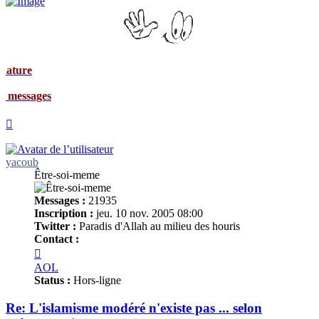
Signat
Mes me
Haut
yacoub
Être-soi-meme
Messages :
21935
Inscription :
jeu. 10 nov. 2005 08:00
Twitter :
Paradis d'Allah au milieu des houris
Contact :
Contacter
yacoub
AOL
Status :
Hors-ligne
Re: L'islamisme modéré n'existe pas ... selon