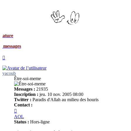
Signat
Mes me
Haut
yacoub
Être-soi-meme
Messages :
21935
Inscription :
jeu. 10 nov. 2005 08:00
Twitter :
Paradis d'Allah au milieu des houris
Contact :
Contacter
yacoub
AOL
Status :
Hors-ligne