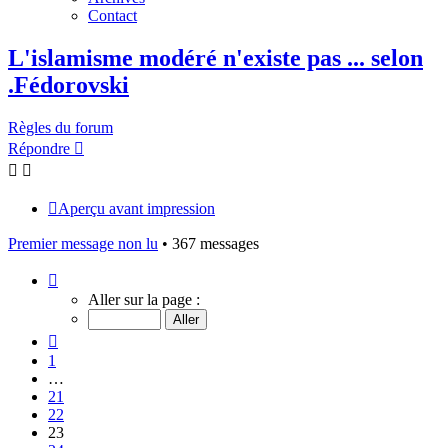
Contact
L'islamisme modéré n'existe pas ... selon
.Fédorovski
Règles du forum
Répondre
Aperçu avant impression
Premier message non lu
• 367 messages
Page
23
Aller sur la page :
sur
25
Précédent
1
…
21
22
23