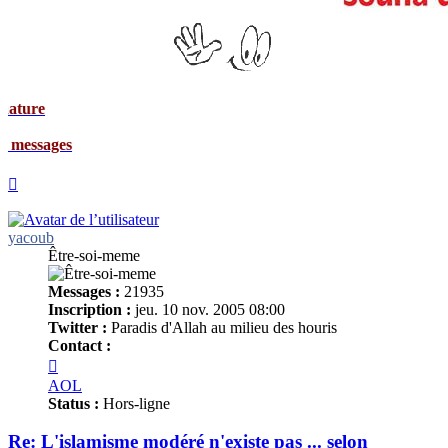
Signat
Mes me
Haut
yacoub
Être-soi-meme
Messages :
21935
Inscription :
jeu. 10 nov. 2005 08:00
Twitter :
Paradis d'Allah au milieu des houris
Contact :
Contacter
yacoub
AOL
Status :
Hors-ligne
Re: L'islamisme modéré n'existe pas ... selon