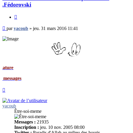
.Fédorovski
Citer
Message
par
yacoub
»
jeu. 31 mars 2016 11:41
non
lu
Signat
Mes me
Haut
yacoub
Être-soi-meme
Messages :
21935
Inscription :
jeu. 10 nov. 2005 08:00
Twitter :
Paradis d'Allah au milieu des houris