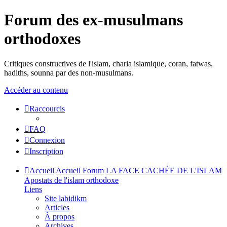
Forum des ex-musulmans
orthodoxes
Critiques constructives de l'islam, charia islamique, coran, fatwas,
hadiths, sounna par des non-musulmans.
Accéder au contenu
Raccourcis
FAQ
Connexion
Inscription
Accueil
Accueil Forum
LA FACE CACHÉE DE L'ISLAM
Apostats de l'islam orthodoxe
Liens
Site labidikm
Articles
À propos
Archives