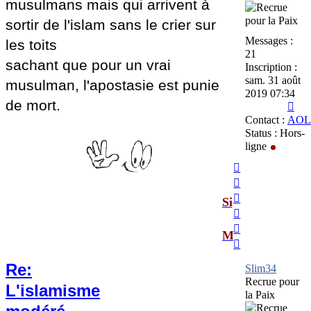
musulmans mais qui arrivent à
sortir de l'islam sans le crier sur
Messages :
les toits
21
sachant que pour un vrai
Inscription :
sam. 31 août
musulman, l'apostasie est punie
2019 07:34
de mort.
Con
Sli
Contact :
AOL
Status :
Hors-
ligne
Haut
Haut
Haut
Signature
Haut
Haut
Mes messages
Haut
Re:
Slim34
Recrue pour
L'islamisme
la Paix