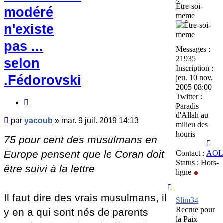
Être-soi-
modéré
meme
n'existe
pas ...
Messages :
21935
selon
Inscription :
.Fédorovski
jeu. 10 nov.
2005 08:00
Twitter :
Citer
Paradis
d'Allah au
Message
par
yacoub
»
mar. 9 juil. 2019 14:13
milieu des
non
houris
75 pour cent des musulmans en
lu
Con
yac
Europe pensent que le Coran doit
Contact :
AOL
Status :
Hors-
être suivi à la lettre
ligne
Haut
Il faut dire des vrais musulmans, il
Slim34
Recrue pour
y en a qui sont nés de parents
la Paix