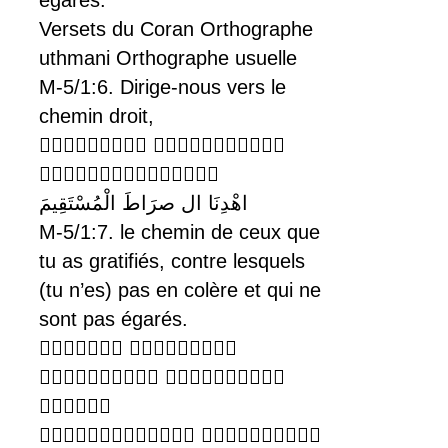
Versets du Coran Orthographe
uthmani Orthographe usuelle
M-5/1:6. Dirige-nous vers le
chemin droit,
 

اهْدِنَا ال صرَاطَ الْمُسْتَقِيمَ
M-5/1:7. le chemin de ceux que
tu as gratifiés, contre lesquels
(tu n’es) pas en colère et qui ne
sont pas égarés.
 
 

 