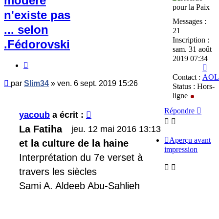
modéré
n'existe pas
Messages :
... selon
21
Inscription :
.Fédorovski
sam. 31 août
2019 07:34
Citer
Con
Sli
Contact :
AOL
Message
par
Slim34
»
ven. 6 sept. 2019 15:26
Status :
Hors-
non
ligne
lu
Répondre
yacoub
a écrit :
La Fatiha
jeu. 12 mai 2016 13:13
Aperçu avant
et la culture de la haine
impression
Interprétation du 7e verset à
travers les siècles
Sami A. Aldeeb Abu-Sahlieh