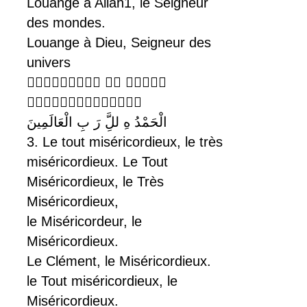
Louange à Allah1, le Seigneur
des mondes.
Louange à Dieu, Seigneur des
univers
  

الْحَمْدُ هِ للَِّ رَ بِ الْعَالَمِينَ
3. Le tout miséricordieux, le très
miséricordieux. Le Tout
Miséricordieux, le Très
Miséricordieux,
le Miséricordeur, le
Miséricordieux.
Le Clément, le Miséricordieux.
le Tout miséricordieux, le
Miséricordieux.