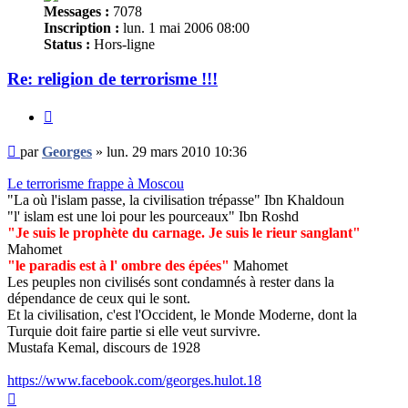
Messages :
7078
Inscription :
lun. 1 mai 2006 08:00
Status :
Hors-ligne
Re: religion de terrorisme !!!
Citer
Message
par
Georges
»
lun. 29 mars 2010 10:36
non
lu
Le terrorisme frappe à Moscou
"La où l'islam passe, la civilisation trépasse" Ibn Khaldoun
"l' islam est une loi pour les pourceaux" Ibn Roshd
"Je suis le prophète du carnage. Je suis le rieur sanglant"
Mahomet
"le paradis est à l' ombre des épées"
Mahomet
Les peuples non civilisés sont condamnés à rester dans la
dépendance de ceux qui le sont.
Et la civilisation, c'est l'Occident, le Monde Moderne, dont la
Turquie doit faire partie si elle veut survivre.
Mustafa Kemal, discours de 1928
https://www.facebook.com/georges.hulot.18
Haut