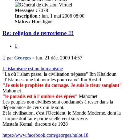
Messages :
7078
Inscription :
lun. 1 mai 2006 08:00
Status :
Hors-ligne
Re: religion de terrorisme !!!
Citer
Message
par
Georges
»
lun. 21 déc. 2009 14:57
non
lu
L' islamisme est un humanisme
"La où l'islam passe, la civilisation trépasse" Ibn Khaldoun
"l' islam est une loi pour les pourceaux" Ibn Roshd
"Je suis le prophète du carnage. Je suis le rieur sanglant"
Mahomet
"le paradis est à l' ombre des épées"
Mahomet
Les peuples non civilisés sont condamnés à rester dans la
dépendance de ceux qui le sont.
Et la civilisation, c'est l'Occident, le Monde Moderne, dont la
Turquie doit faire partie si elle veut survivre.
Mustafa Kemal, discours de 1928
https://www.facebook.com/georges.hulot.18