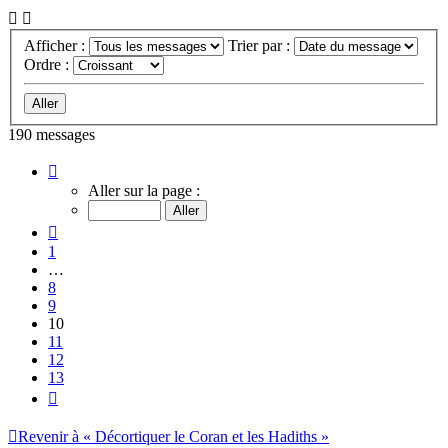
Afficher :
Trier par :
Ordre :
190 messages
Page
10
Aller sur la page :
sur
13
Précédent
1
…
8
9
10
11
12
13
Suivant
Revenir à « Décortiquer le Coran et les Hadiths »