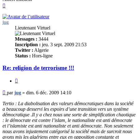
Haut
jug
Lieutenant Virtuel
Messages :
3444
Inscription :
jeu. 3 sept. 2009 21:53
Twitter :
Algerie
Status :
Hors-ligne
Re: religion de terrorisme !!!
Citer
Message
par
jug
»
dim. 6 déc. 2009 14:10
non
lu
Tertio : La diabolisation des valeurs démocratiques dans la société
a beaucoup desservi les espoirs d’une transition vers un système
démocratique .Il y a chez nous une sorte de simplification chaotique
: le démocrate est contre l’islam, le nationaliste est anti démocrate
et l’islamiste est anti nationaliste et anti démocrate. Non seulement
nous avons injustement catégorisé la société mais de surcroit nous
avons mis les algériens entre eux en opposition constante et