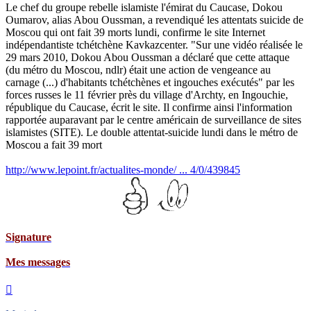
lu
Le chef du groupe rebelle islamiste l'émirat du Caucase, Dokou
Oumarov, alias Abou Oussman, a revendiqué les attentats suicide de
Moscou qui ont fait 39 morts lundi, confirme le site Internet
indépendantiste tchétchène Kavkazcenter. "Sur une vidéo réalisée le
29 mars 2010, Dokou Abou Oussman a déclaré que cette attaque
(du métro du Moscou, ndlr) était une action de vengeance au
carnage (...) d'habitants tchétchènes et ingouches exécutés" par les
forces russes le 11 février près du village d'Archty, en Ingouchie,
république du Caucase, écrit le site. Il confirme ainsi l'information
rapportée auparavant par le centre américain de surveillance de sites
islamistes (SITE). Le double attentat-suicide lundi dans le métro de
Moscou a fait 39 mort
http://www.lepoint.fr/actualites-monde/ ... 4/0/439845
ture
essages
Haut