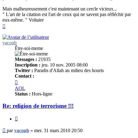
Mais malheureusement c'est maintenant un cercle vicieux...
" L'art de la citation est l'art de ceux qui ne savent pas réfléchir par
eux-même. " Voltaire
Haut
yacoub
Être-soi-meme
Messages :
21935
Inscription :
jeu. 10 nov. 2005 08:00
Twitter :
Paradis d'Allah au milieu des houris
Contact :
Contacter
yacoub
AOL
Status :
Hors-ligne
Re: religion de terrorisme !!!
Citer
Message
par
yacoub
»
mer. 31 mars 2010 20:50
non