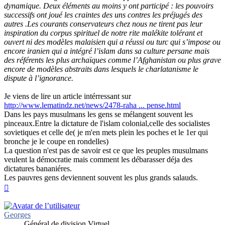
dynamique. Deux éléments au moins y ont participé : les pouvoirs
successifs ont joué les craintes des uns contres les préjugés des
autres .Les courants conservateurs chez nous ne tirent pas leur
inspiration du corpus spirituel de notre rite malékite tolérant et
ouvert ni des modèles malaisien qui a réussi ou turc qui s’impose ou
encore iranien qui a intégré l’islam dans sa culture persane mais
des référents les plus archaïques comme l’Afghanistan ou plus grave
encore de modèles abstraits dans lesquels le charlatanisme le
dispute à l’ignorance.
Je viens de lire un article intérressant sur
http://www.lematindz.net/news/2478-raha ... pense.html
Dans les pays musulmans les gens se mélangent souvent les
pinceaux.Entre la dictature de l'islam colonial,celle des socialistes
sovietiques et celle de( je m'en mets plein les poches et le 1er qui
bronche je le coupe en rondelles)
La question n'est pas de savoir est ce que les peuples musulmans
veulent la démocratie mais comment les débarasser déja des
dictatures bananiéres.
Les pauvres gens deviennent souvent les plus grands salauds.
Haut
Georges
Général de division Virtuel