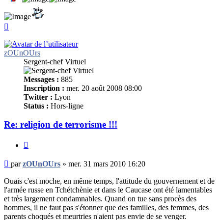
Haut
zOUnOUrs
Sergent-chef Virtuel
Messages :
885
Inscription :
mer. 20 août 2008 08:00
Twitter :
Lyon
Status :
Hors-ligne
Re: religion de terrorisme !!!
Citer
Message
par
zOUnOUrs
»
mer. 31 mars 2010 16:20
non
lu
Ouais c'est moche, en même temps, l'attitude du gouvernement et de
l'armée russe en Tchétchènie et dans le Caucase ont été lamentables
et très largement condamnables. Quand on tue sans procès des
hommes, il ne faut pas s'étonner que des familles, des femmes, des
parents choqués et meurtries n'aient pas envie de se venger.