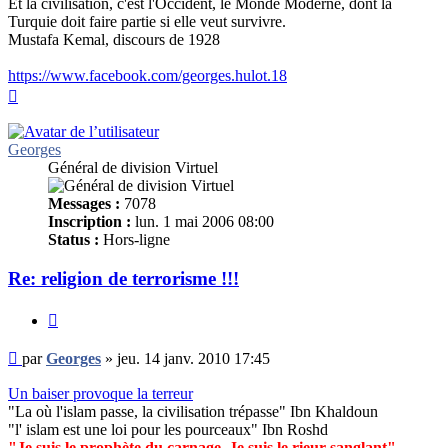
Et la civilisation, c'est l'Occident, le Monde Moderne, dont la
Turquie doit faire partie si elle veut survivre.
Mustafa Kemal, discours de 1928
https://www.facebook.com/georges.hulot.18
Haut
Georges
Général de division Virtuel
Messages :
7078
Inscription :
lun. 1 mai 2006 08:00
Status :
Hors-ligne
Re: religion de terrorisme !!!
Citer
Message
par
Georges
»
jeu. 14 janv. 2010 17:45
non
lu
Un baiser provoque la terreur
"La où l'islam passe, la civilisation trépasse" Ibn Khaldoun
"l' islam est une loi pour les pourceaux" Ibn Roshd
"Je suis le prophète du carnage. Je suis le rieur sanglant"