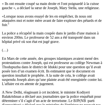
« Ils ont ensuite coupé sa main droite et l'ont poignardé à la cuisse
gauche », a déclaré la sœur de Joseph, Mary Stella, une religieuse.
«Lorsque nous avons essayé de les en empêcher, ils nous ont
attaquées moi et notre mère avant de faire exploser des pétards et de
fuir."
La police a récupéré la main coupée dans le jardin d'une maison à
environ 200m. Le professeur de 52 ans a été transporté dans un
hôpital privé où son état est jugé grave.
(…)
En Mars de cette année, des groupes islamiques avaient mené des
protestations contre Joseph, qui est professeur au collège Newman à
Thodupuzha dans le district de Idukki pour une question qu’il avait
posée lors d’un examen écrit. Ils estimaient que le document en
question insultait le prophète. A la suite de cela, le collège avait
suspendu Joseph alors qu’une plainte avait été enregistrée contre lui.
L'affaire est en attente de jugement.
A New Delhi, réagissant à cet incident, le ministre Kodiyeri
Balakrishnan a déclaré aux journalistes que la police enquêtait pour
déterminer s’il s’agit d’un acte de terrorisme. Le BJP(NB :parti
d'opposition) a déclaré que le ministère de l'intérieur ne pouvait pas