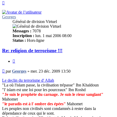
Haut
Georges
Général de division Virtuel
Messages :
7078
Inscription :
lun. 1 mai 2006 08:00
Status :
Hors-ligne
Re: religion de terrorisme !!!
Citer
Message
par
Georges
»
mer. 23 déc. 2009 13:50
non
lu
Le declin du terrorisme d' Allah
"La où l'islam passe, la civilisation trépasse" Ibn Khaldoun
"l' islam est une loi pour les pourceaux" Ibn Roshd
"Je suis le prophète du carnage. Je suis le rieur sanglant"
Mahomet
"le paradis est à l' ombre des épées"
Mahomet
Les peuples non civilisés sont condamnés à rester dans la
dépendance de ceux qui le sont.