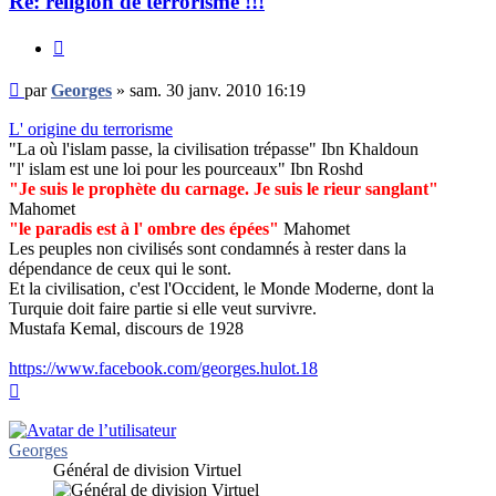
Re: religion de terrorisme !!!
Citer
Message
par
Georges
»
sam. 30 janv. 2010 16:19
non
lu
L' origine du terrorisme
"La où l'islam passe, la civilisation trépasse" Ibn Khaldoun
"l' islam est une loi pour les pourceaux" Ibn Roshd
"Je suis le prophète du carnage. Je suis le rieur sanglant"
Mahomet
"le paradis est à l' ombre des épées"
Mahomet
Les peuples non civilisés sont condamnés à rester dans la
dépendance de ceux qui le sont.
Et la civilisation, c'est l'Occident, le Monde Moderne, dont la
Turquie doit faire partie si elle veut survivre.
Mustafa Kemal, discours de 1928
https://www.facebook.com/georges.hulot.18
Haut
Georges
Général de division Virtuel