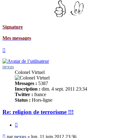
ture
essages
Haut
nexus
Colonel Virtuel
Messages :
5387
Inscription :
dim. 4 sept. 2011 23:34
Twitter :
france
Status :
Hors-ligne
Re: religion de terrorisme !!!
Citer
Message
par
nexus
»
lun. 11 juin 2012 23:36