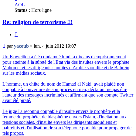
yacoub
AOL
Status :
Hors-ligne
Re: religion de terrorisme !!!
Citer
Message
par
yacoub
»
lun. 4 juin 2012 19:07
non
lu
Un Koweitien a été condamné lundi à dix ans d'emprisonnement
pour atteinte à la sûreté de l'Etat via des insultes envers le prophète
Mahomet et les dirigeants sunnites d'Arabie saoudite et de Bahreïn
sur les médias sociaux.
L'homme, un chiite du nom de Hamad al Naki, avait plaidé non
coupable à l'ouverture de son procès en mai, déclarant ne pas être
l'auteur des messages incriminés et affirmant que son compte Twitter
avait été piraté.
Le juge l'a reconnu coupable d'insulte envers le prophète et la
femme du prophète, de blasphème envers l'islam, d'incitation aux
tensions sociales, d'insulte envers les dirigeants saoudiens et
bahreïnis et d'utilisation de son téléphone portable pour propager de
tels propos.