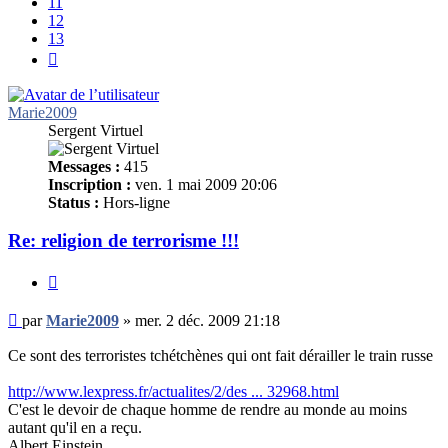
11
12
13
Suivant
Marie2009
Sergent Virtuel
Messages :
415
Inscription :
ven. 1 mai 2009 20:06
Status :
Hors-ligne
Re: religion de terrorisme !!!
Citer
Message
par
Marie2009
»
mer. 2 déc. 2009 21:18
non
lu
Ce sont des terroristes tchétchènes qui ont fait dérailler le train russe
http://www.lexpress.fr/actualites/2/des ... 32968.html
C'est le devoir de chaque homme de rendre au monde au moins
autant qu'il en a reçu.
Albert Einstein