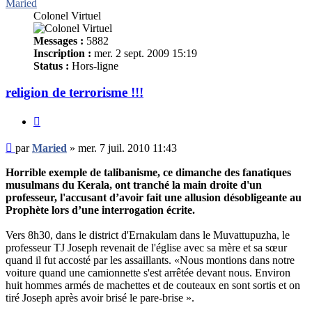
Maried
Colonel Virtuel
Messages :
5882
Inscription :
mer. 2 sept. 2009 15:19
Status :
Hors-ligne
religion de terrorisme !!!
Citer
Message
par
Maried
»
mer. 7 juil. 2010 11:43
non
lu
Horrible exemple de talibanisme, ce dimanche des fanatiques
musulmans du Kerala, ont tranché la main droite d'un
professeur, l'accusant d’avoir fait une allusion désobligeante au
Prophète lors d’une interrogation écrite.
Vers 8h30, dans le district d'Ernakulam dans le Muvattupuzha, le
professeur TJ Joseph revenait de l'église avec sa mère et sa sœur
quand il fut accosté par les assaillants. «Nous montions dans notre
voiture quand une camionnette s'est arrêtée devant nous. Environ
huit hommes armés de machettes et de couteaux en sont sortis et on
tiré Joseph après avoir brisé le pare-brise ».