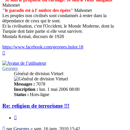
Mahomet
"le paradis est à l' ombre des épées"
Mahomet
Les peuples non civilisés sont condamnés à rester dans la
dépendance de ceux qui le sont.
Et la civilisation, c'est l'Occident, le Monde Moderne, dont la
Turquie doit faire partie si elle veut survivre.
Mustafa Kemal, discours de 1928
https://www.facebook.com/georges.hulot.18
Haut
Georges
Général de division Virtuel
Messages :
7078
Inscription :
lun. 1 mai 2006 08:00
Status :
Hors-ligne
Re: religion de terrorisme !!!
Citer
Message
par
Georges
»
sam. 16 janv. 2010 15:42