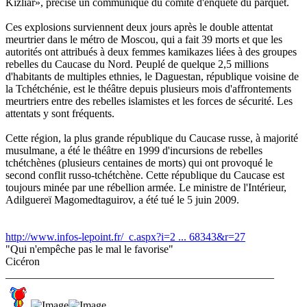
Kizliar», précise un communiqué du comité d'enquête du parquet.
Ces explosions surviennent deux jours après le double attentat
meurtrier dans le métro de Moscou, qui a fait 39 morts et que les
autorités ont attribués à deux femmes kamikazes liées à des groupes
rebelles du Caucase du Nord. Peuplé de quelque 2,5 millions
d'habitants de multiples ethnies, le Daguestan, république voisine de
la Tchétchénie, est le théâtre depuis plusieurs mois d'affrontements
meurtriers entre des rebelles islamistes et les forces de sécurité. Les
attentats y sont fréquents.
Cette région, la plus grande république du Caucase russe, à majorité
musulmane, a été le théâtre en 1999 d'incursions de rebelles
tchétchènes (plusieurs centaines de morts) qui ont provoqué le
second conflit russo-tchétchène. Cette république du Caucase est
toujours minée par une rébellion armée. Le ministre de l'Intérieur,
Adilguereï Magomedtaguirov, a été tué le 5 juin 2009.
http://www.infos-lepoint.fr/_c.aspx?i=2 ... 68343&r=27
"Qui n'empêche pas le mal le favorise"
Cicéron
_________________________________________________