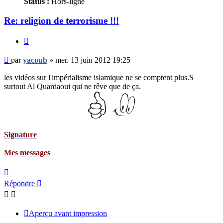
Status :
Hors-ligne
Re: religion de terrorisme !!!
Citer
Message
par
yacoub
»
mer. 13 juin 2012 19:25
non
lu
les vidéos sur l'impérialisme islamique ne se comptent plus.S
surtout Al Quardaoui qui ne rêve que de ça.
ture
essages
Haut
Répondre
Aperçu avant impression