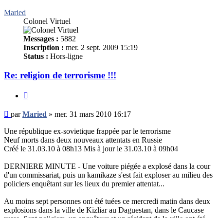
Maried
Colonel Virtuel
Messages :
5882
Inscription :
mer. 2 sept. 2009 15:19
Status :
Hors-ligne
Re: religion de terrorisme !!!
Citer
Message
par
Maried
»
mer. 31 mars 2010 16:17
non
lu
Une république ex-sovietique frappée par le terrorisme
Neuf morts dans deux nouveaux attentats en Russie
Créé le 31.03.10 à 08h13 Mis à jour le 31.03.10 à 09h04
DERNIERE MINUTE - Une voiture piégée a explosé dans la cour
d'un commissariat, puis un kamikaze s'est fait exploser au milieu des
policiers enquêtant sur les lieux du premier attentat...
Au moins sept personnes ont été tuées ce mercredi matin dans deux
explosions dans la ville de Kizliar au Daguestan, dans le Caucase