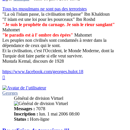
non
lu
Tous les musulmans ne sont pas des terroristes
"La où l'islam passe, la civilisation trépasse" Ibn Khaldoun
"l' islam est une loi pour les pourceaux" Ibn Roshd
"Je suis le prophète du carnage. Je suis le rieur sanglant"
Mahomet
"le paradis est à l' ombre des épées"
Mahomet
Les peuples non civilisés sont condamnés à rester dans la
dépendance de ceux qui le sont.
Et la civilisation, c'est l'Occident, le Monde Moderne, dont la
Turquie doit faire partie si elle veut survivre.
Mustafa Kemal, discours de 1928
https://www.facebook.com/georges.hulot.18
Haut
Georges
Général de division Virtuel
Messages :
7078
Inscription :
lun. 1 mai 2006 08:00
Status :
Hors-ligne