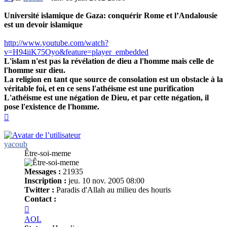
non
lu
Université islamique de Gaza: conquérir Rome et l’Andalousie
est un devoir islamique
http://www.youtube.com/watch?
v=H94iiK75Oyo&feature=player_embedded
L'islam n'est pas la révélation de dieu a l'homme mais celle de
l'homme sur dieu.
La religion en tant que source de consolation est un obstacle à la
véritable foi, et en ce sens l'athéisme est une purification
L'athéisme est une négation de Dieu, et par cette négation, il
pose l'existence de l'homme.
Haut
yacoub
Être-soi-meme
Messages :
21935
Inscription :
jeu. 10 nov. 2005 08:00
Twitter :
Paradis d'Allah au milieu des houris
Contact :
Contacter
yacoub
AOL