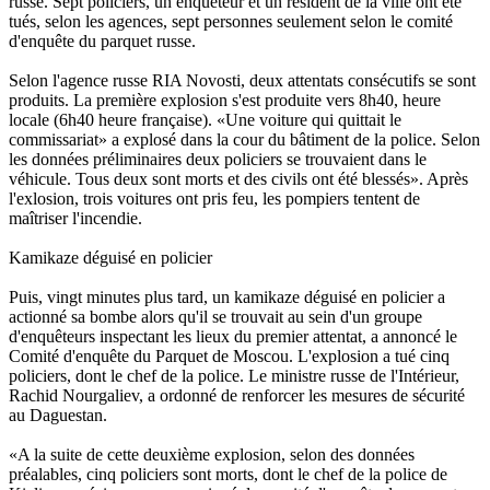
russe. Sept policiers, un enquêteur et un résident de la ville ont été
tués, selon les agences, sept personnes seulement selon le comité
d'enquête du parquet russe.
Selon l'agence russe RIA Novosti, deux attentats consécutifs se sont
produits. La première explosion s'est produite vers 8h40, heure
locale (6h40 heure française). «Une voiture qui quittait le
commissariat» a explosé dans la cour du bâtiment de la police. Selon
les données préliminaires deux policiers se trouvaient dans le
véhicule. Tous deux sont morts et des civils ont été blessés». Après
l'exlosion, trois voitures ont pris feu, les pompiers tentent de
maîtriser l'incendie.
Kamikaze déguisé en policier
Puis, vingt minutes plus tard, un kamikaze déguisé en policier a
actionné sa bombe alors qu'il se trouvait au sein d'un groupe
d'enquêteurs inspectant les lieux du premier attentat, a annoncé le
Comité d'enquête du Parquet de Moscou. L'explosion a tué cinq
policiers, dont le chef de la police. Le ministre russe de l'Intérieur,
Rachid Nourgaliev, a ordonné de renforcer les mesures de sécurité
au Daguestan.
«A la suite de cette deuxième explosion, selon des données
préalables, cinq policiers sont morts, dont le chef de la police de