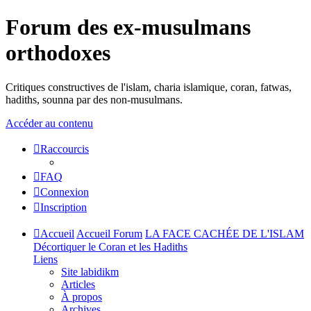
Forum des ex-musulmans
orthodoxes
Critiques constructives de l'islam, charia islamique, coran, fatwas,
hadiths, sounna par des non-musulmans.
Accéder au contenu
Raccourcis
FAQ
Connexion
Inscription
Accueil
Accueil Forum
LA FACE CACHÉE DE L'ISLAM
Décortiquer le Coran et les Hadiths
Liens
Site labidikm
Articles
À propos
Archives