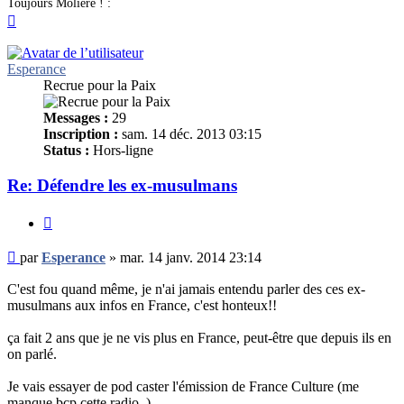
Toujours Molière ! :
Haut
Esperance
Recrue pour la Paix
Messages :
29
Inscription :
sam. 14 déc. 2013 03:15
Status :
Hors-ligne
Re: Défendre les ex-musulmans
Citer
Message
par
Esperance
»
mar. 14 janv. 2014 23:14
non
lu
C'est fou quand même, je n'ai jamais entendu parler des ces ex-
musulmans aux infos en France, c'est honteux!!
ça fait 2 ans que je ne vis plus en France, peut-être que depuis ils en
on parlé.
Je vais essayer de pod caster l'émission de France Culture (me
manque bcp cette radio..)