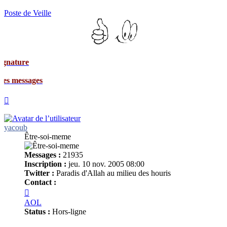
Poste de Veille
ages
Haut
yacoub
Être-soi-meme
Messages :
21935
Inscription :
jeu. 10 nov. 2005 08:00
Twitter :
Paradis d'Allah au milieu des houris
Contact :
Contacter
yacoub
AOL
Status :
Hors-ligne