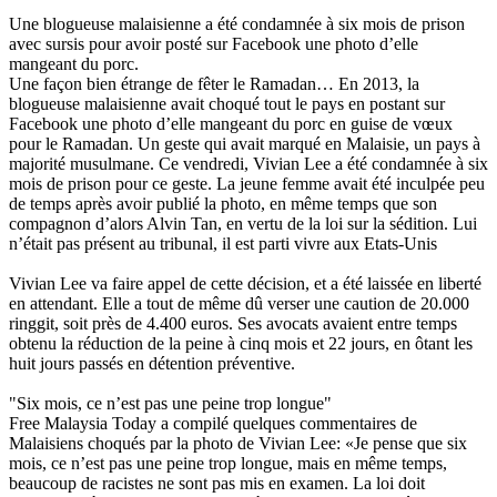
Une blogueuse malaisienne a été condamnée à six mois de prison
avec sursis pour avoir posté sur Facebook une photo d’elle
mangeant du porc.
Une façon bien étrange de fêter le Ramadan… En 2013, la
blogueuse malaisienne avait choqué tout le pays en postant sur
Facebook une photo d’elle mangeant du porc en guise de vœux
pour le Ramadan. Un geste qui avait marqué en Malaisie, un pays à
majorité musulmane. Ce vendredi, Vivian Lee a été condamnée à six
mois de prison pour ce geste. La jeune femme avait été inculpée peu
de temps après avoir publié la photo, en même temps que son
compagnon d’alors Alvin Tan, en vertu de la loi sur la sédition. Lui
n’était pas présent au tribunal, il est parti vivre aux Etats-Unis
Vivian Lee va faire appel de cette décision, et a été laissée en liberté
en attendant. Elle a tout de même dû verser une caution de 20.000
ringgit, soit près de 4.400 euros. Ses avocats avaient entre temps
obtenu la réduction de la peine à cinq mois et 22 jours, en ôtant les
huit jours passés en détention préventive.
"Six mois, ce n’est pas une peine trop longue"
Free Malaysia Today a compilé quelques commentaires de
Malaisiens choqués par la photo de Vivian Lee: «Je pense que six
mois, ce n’est pas une peine trop longue, mais en même temps,
beaucoup de racistes ne sont pas mis en examen. La loi doit