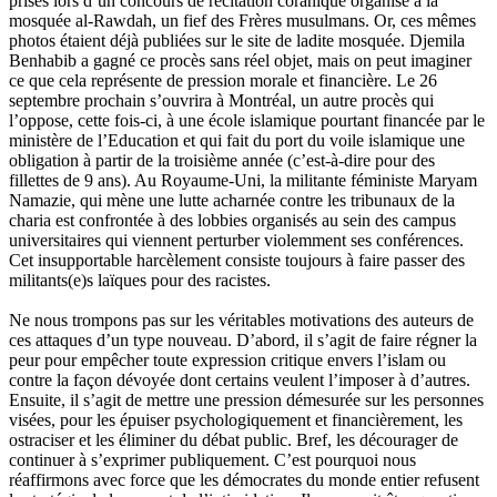
prises lors d’un concours de récitation coranique organisé à la
mosquée al-Rawdah, un fief des Frères musulmans. Or, ces mêmes
photos étaient déjà publiées sur le site de ladite mosquée. Djemila
Benhabib a gagné ce procès sans réel objet, mais on peut imaginer
ce que cela représente de pression morale et financière. Le 26
septembre prochain s’ouvrira à Montréal, un autre procès qui
l’oppose, cette fois-ci, à une école islamique pourtant financée par le
ministère de l’Education et qui fait du port du voile islamique une
obligation à partir de la troisième année (c’est-à-dire pour des
fillettes de 9 ans). Au Royaume-Uni, la militante féministe Maryam
Namazie, qui mène une lutte acharnée contre les tribunaux de la
charia est confrontée à des lobbies organisés au sein des campus
universitaires qui viennent perturber violemment ses conférences.
Cet insupportable harcèlement consiste toujours à faire passer des
militants(e)s laïques pour des racistes.
Ne nous trompons pas sur les véritables motivations des auteurs de
ces attaques d’un type nouveau. D’abord, il s’agit de faire régner la
peur pour empêcher toute expression critique envers l’islam ou
contre la façon dévoyée dont certains veulent l’imposer à d’autres.
Ensuite, il s’agit de mettre une pression démesurée sur les personnes
visées, pour les épuiser psychologiquement et financièrement, les
ostraciser et les éliminer du débat public. Bref, les décourager de
continuer à s’exprimer publiquement. C’est pourquoi nous
réaffirmons avec force que les démocrates du monde entier refusent