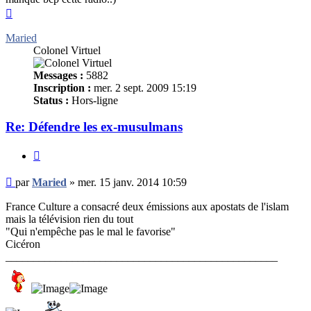
Haut
Maried
Colonel Virtuel
Messages :
5882
Inscription :
mer. 2 sept. 2009 15:19
Status :
Hors-ligne
Re: Défendre les ex-musulmans
Citer
Message
par
Maried
»
mer. 15 janv. 2014 10:59
non
lu
France Culture a consacré deux émissions aux apostats de l'islam
mais la télévision rien du tout
"Qui n'empêche pas le mal le favorise"
Cicéron
_________________________________________________