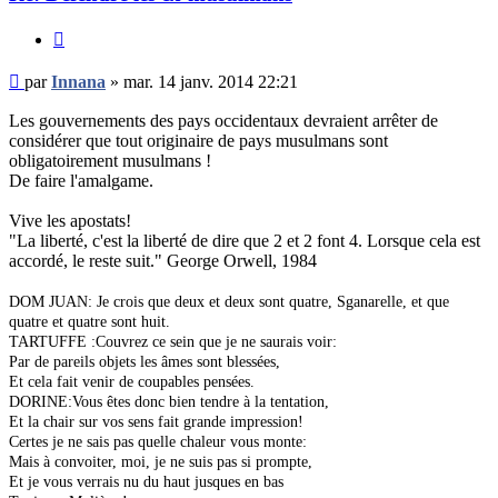
Citer
Message
par
Innana
»
mar. 14 janv. 2014 22:21
non
lu
Les gouvernements des pays occidentaux devraient arrêter de
considérer que tout originaire de pays musulmans sont
obligatoirement musulmans !
De faire l'amalgame.
Vive les apostats!
"La liberté, c'est la liberté de dire que 2 et 2 font 4. Lorsque cela est
accordé, le reste suit." George Orwell, 1984
DOM JUAN: Je crois que deux et deux sont quatre, Sganarelle, et que
quatre et quatre sont huit.
TARTUFFE :Couvrez ce sein que je ne saurais voir:
Par de pareils objets les âmes sont blessées,
Et cela fait venir de coupables pensées.
DORINE:Vous êtes donc bien tendre à la tentation,
Et la chair sur vos sens fait grande impression!
Certes je ne sais pas quelle chaleur vous monte:
Mais à convoiter, moi, je ne suis pas si prompte,
Et je vous verrais nu du haut jusques en bas