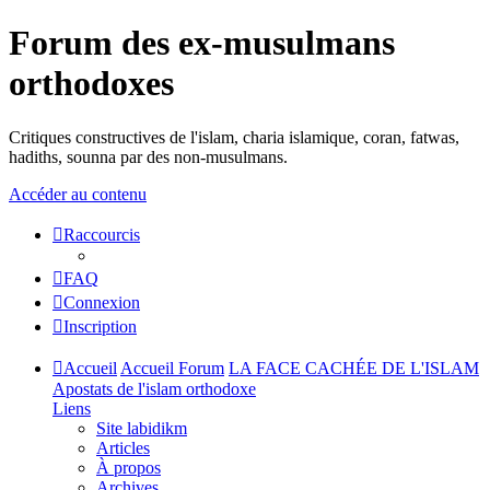
Forum des ex-musulmans
orthodoxes
Critiques constructives de l'islam, charia islamique, coran, fatwas,
hadiths, sounna par des non-musulmans.
Accéder au contenu
Raccourcis
FAQ
Connexion
Inscription
Accueil
Accueil Forum
LA FACE CACHÉE DE L'ISLAM
Apostats de l'islam orthodoxe
Liens
Site labidikm
Articles
À propos
Archives