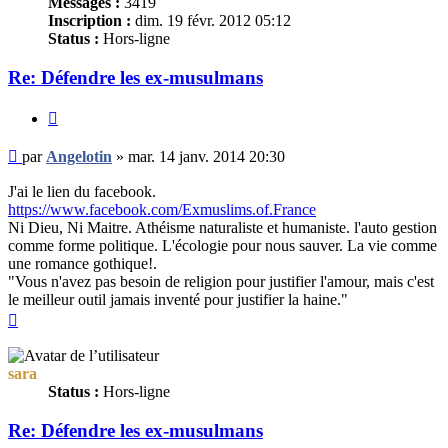
Messages :
3419
Inscription :
dim. 19 févr. 2012 05:12
Status :
Hors-ligne
Re: Défendre les ex-musulmans
Citer
Message
par
Angelotin
»
mar. 14 janv. 2014 20:30
non
lu
J'ai le lien du facebook.
https://www.facebook.com/Exmuslims.of.France
Ni Dieu, Ni Maitre. Athéisme naturaliste et humaniste. l'auto gestion
comme forme politique. L'écologie pour nous sauver. La vie comme
une romance gothique!.
"Vous n'avez pas besoin de religion pour justifier l'amour, mais c'est
le meilleur outil jamais inventé pour justifier la haine."
Haut
sara
Status :
Hors-ligne
Re: Défendre les ex-musulmans