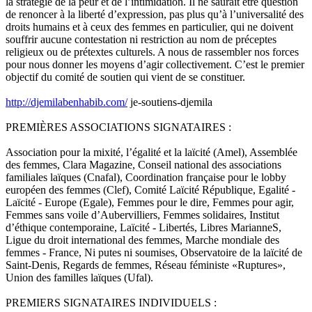
la stratégie de la peur et de l’intimidation. Il ne saurait être question
de renoncer à la liberté d’expression, pas plus qu’à l’universalité des
droits humains et à ceux des femmes en particulier, qui ne doivent
souffrir aucune contestation ni restriction au nom de préceptes
religieux ou de prétextes culturels. A nous de rassembler nos forces
pour nous donner les moyens d’agir collectivement. C’est le premier
objectif du comité de soutien qui vient de se constituer.
http://djemilabenhabib.com/
je-soutiens-djemila
PREMIÈRES ASSOCIATIONS SIGNATAIRES :
Association pour la mixité, l’égalité et la laïcité (Amel), Assemblée
des femmes, Clara Magazine, Conseil national des associations
familiales laïques (Cnafal), Coordination française pour le lobby
européen des femmes (Clef), Comité Laïcité République, Egalité -
Laïcité - Europe (Egale), Femmes pour le dire, Femmes pour agir,
Femmes sans voile d’Aubervilliers, Femmes solidaires, Institut
d’éthique contemporaine, Laïcité - Libertés, Libres MarianneS,
Ligue du droit international des femmes, Marche mondiale des
femmes - France, Ni putes ni soumises, Observatoire de la laïcité de
Saint-Denis, Regards de femmes, Réseau féministe «Ruptures»,
Union des familles laïques (Ufal).
PREMIERS SIGNATAIRES INDIVIDUELS :