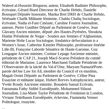
Waleed al-Husseini Blogueur, auteur, Elisabeth Badinter Philosophe,
écrivaine, Gérard Biard Directeur de Charlie Hebdo, Danielle
Bousquet Députée honoraire, Marika Bret DRH de Charlie Hebdo,
Sérénade Chafik Militante féministe, Chahla Chafiq Sociologue,
écrivaine, Nadia el-Fani Cinéaste, Caroline Fourest Journaliste,
auteure, Pierre Gauthier Député au Parlement de Genève, Jean
Glavany Ancien ministre, député ,des Hautes-Pyrénées, Shoukria
Haidar Présidente de Negar - Soutien aux femmes d’Afghanistan,
Marieme Helie Lucas Sociologue, fondatrice deSecularism is a
Women’s Issue, Catherine Kintzler Philosophe, professeure émérite
Lille-III, Françoise Laborde Sénatrice de Haute-Garonne, Guy
Lengagne Ancien ministre, Corinne Lepage Ancienne ministre,
présidente de CAP 21, Joseph Macé-Scaron Président du comité
éditorial de Marianne, Laurence Marchand-Taillade Présidente de
l’Observatoire de la laïcité du Val-d’Oise, Maryam NamaziéPorte-
parole deOne Law for All, membre du Council of ex-muslims,
Magali Orsini Députée au Parlement de Genève, Céline Pina
Essayiste et militante laïque, Hubert Reeves Astrophysicien, auteur,
Yvette Roudy Ancienne ministre, Boualem Sansal Ecrivain,
Fatoumata Fathy Sidibé Eurodéputée, Mohammed Sifaoui
Journaliste, Lisa-Marie Taylor Présidente de Feminism in London,
Viviane Teitelbaum Eurodéputée, échevine, Fiammetta Venner
Politologue, essayiste.