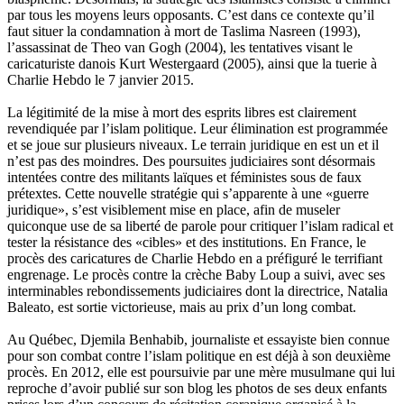
par tous les moyens leurs opposants. C’est dans ce contexte qu’il
faut situer la condamnation à mort de Taslima Nasreen (1993),
l’assassinat de Theo van Gogh (2004), les tentatives visant le
caricaturiste danois Kurt Westergaard (2005), ainsi que la tuerie à
Charlie Hebdo le 7 janvier 2015.
La légitimité de la mise à mort des esprits libres est clairement
revendiquée par l’islam politique. Leur élimination est programmée
et se joue sur plusieurs niveaux. Le terrain juridique en est un et il
n’est pas des moindres. Des poursuites judiciaires sont désormais
intentées contre des militants laïques et féministes sous de faux
prétextes. Cette nouvelle stratégie qui s’apparente à une «guerre
juridique», s’est visiblement mise en place, afin de museler
quiconque use de sa liberté de parole pour critiquer l’islam radical et
tester la résistance des «cibles» et des institutions. En France, le
procès des caricatures de Charlie Hebdo en a préfiguré le terrifiant
engrenage. Le procès contre la crèche Baby Loup a suivi, avec ses
interminables rebondissements judiciaires dont la directrice, Natalia
Baleato, est sortie victorieuse, mais au prix d’un long combat.
Au Québec, Djemila Benhabib, journaliste et essayiste bien connue
pour son combat contre l’islam politique en est déjà à son deuxième
procès. En 2012, elle est poursuivie par une mère musulmane qui lui
reproche d’avoir publié sur son blog les photos de ses deux enfants