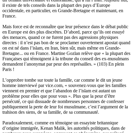
il existe de tels conseils dans la plupart des pays d’Europe
occidentale, en particulier, en Grande-Bretagne et maintenant, en
France.
Mais force est de reconnaître que leur présence dans le débat public
en Europe est des plus discrètes. D’abord, parce qu’ils ont essuyé
des menaces, quand ce ne furent pas des agressions physiques
directes : il n’est pas bon de se proclamer ouvertement apostat quand
on est né dans l’islam, en Iran, bien sûr, mais même en Grande-
Bretagne... ou en France. Martine Gozlan relève que « la plupart des
Françaises qui témoignent à la tribune du conseil des ex-musulmans
demandent l’anonymat par peur des représailles. » (103) En plein
Paris !
L’opprobre tombe sur toute la famille, car comme le dit un jeune
homme interviewé par vice.com, « souvenez-vous que les familles
viennent en premier et que l’abandon de l’islam est autant un
problème pour elles que pour vous ». Plus que la peur d’être
persécuté, ce qui dissuade de nombreuses personnes de confesser
publiquement la perte de leur foi musulmane, c’est l’argument de la
trahison des siens, de sa famille, de sa communauté.
Paradoxalement, comme en témoigne un essayiste britannique
d’origine immigrée, Kenan Malik, les autorités politiques, dans de