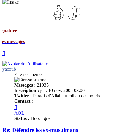
ages
Haut
yacoub
Être-soi-meme
Messages :
21935
Inscription :
jeu. 10 nov. 2005 08:00
Twitter :
Paradis d'Allah au milieu des houris
Contact :
Contacter
yacoub
AOL
Status :
Hors-ligne
Re: Défendre les ex-musulmans