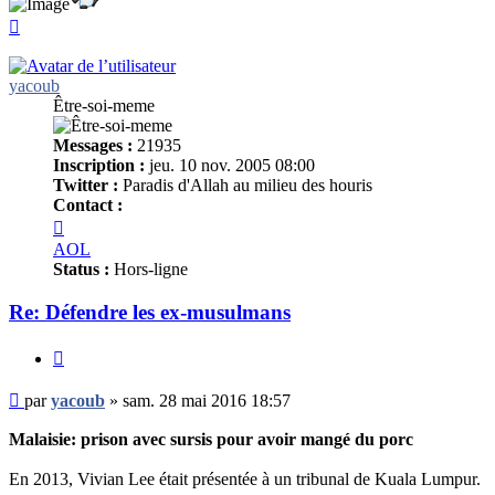
Haut
yacoub
Être-soi-meme
Messages :
21935
Inscription :
jeu. 10 nov. 2005 08:00
Twitter :
Paradis d'Allah au milieu des houris
Contact :
Contacter
yacoub
AOL
Status :
Hors-ligne
Re: Défendre les ex-musulmans
Citer
Message
par
yacoub
»
sam. 28 mai 2016 18:57
non
lu
Malaisie: prison avec sursis pour avoir mangé du porc
En 2013, Vivian Lee était présentée à un tribunal de Kuala Lumpur.