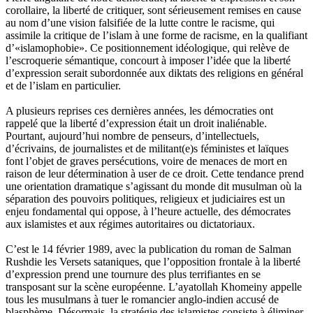
corollaire, la liberté de critiquer, sont sérieusement remises en cause
au nom d’une vision falsifiée de la lutte contre le racisme, qui
assimile la critique de l’islam à une forme de racisme, en la qualifiant
d’«islamophobie». Ce positionnement idéologique, qui relève de
l’escroquerie sémantique, concourt à imposer l’idée que la liberté
d’expression serait subordonnée aux diktats des religions en général
et de l’islam en particulier.
A plusieurs reprises ces dernières années, les démocraties ont
rappelé que la liberté d’expression était un droit inaliénable.
Pourtant, aujourd’hui nombre de penseurs, d’intellectuels,
d’écrivains, de journalistes et de militant(e)s féministes et laïques
font l’objet de graves persécutions, voire de menaces de mort en
raison de leur détermination à user de ce droit. Cette tendance prend
une orientation dramatique s’agissant du monde dit musulman où la
séparation des pouvoirs politiques, religieux et judiciaires est un
enjeu fondamental qui oppose, à l’heure actuelle, des démocrates
aux islamistes et aux régimes autoritaires ou dictatoriaux.
C’est le 14 février 1989, avec la publication du roman de Salman
Rushdie les Versets sataniques, que l’opposition frontale à la liberté
d’expression prend une tournure des plus terrifiantes en se
transposant sur la scène européenne. L’ayatollah Khomeiny appelle
tous les musulmans à tuer le romancier anglo-indien accusé de
blasphème. Désormais, la stratégie des islamistes consiste à éliminer