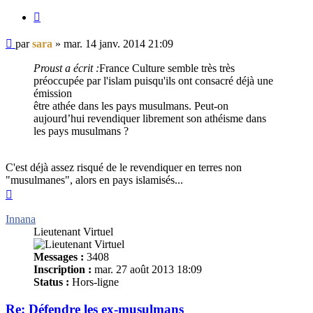
Citer
Message
par
sara
»
mar. 14 janv. 2014 21:09
non
lu
Proust a écrit :
France Culture semble très très
préoccupée par l'islam puisqu'ils ont consacré déjà une
émission
être athée dans les pays musulmans. Peut-on
aujourd’hui revendiquer librement son athéisme dans
les pays musulmans ?
C'est déjà assez risqué de le revendiquer en terres non
"musulmanes", alors en pays islamisés...
Haut
Innana
Lieutenant Virtuel
Messages :
3408
Inscription :
mar. 27 août 2013 18:09
Status :
Hors-ligne
Re: Défendre les ex-musulmans