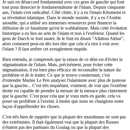
Je suis en désaccord fondamental avec ces gens de gauche qui font
tout pour dissocier le fondamentalisme de l'islam. Depuis cinquante
ans, l'islam s'est radicalisé. Côté chiite, il y a eu l'imam Khomeini et
sa révolution islamique. Dans le monde sunnite, il y a eu l'Arabie
saoudite, qui a utilisé ses immenses ressources pour financer la
diffusion de ce fanatisme qu'est le wahhabisme. Mais cette évolution
historique a eu lieu au sein de l'islam et non à l'extérieur. Quand les
gens de Daech se font sauter, ils le font en disant "Allahou Akbar",
alors comment peut-on dès lors dire que cela n'a rien à voir avec
l'islam ? Il faut arrêter cet aveuglement stupide.
Bien entendu, je comprends que la raison de ce déni est d'éviter la
stigmatisation de l'islam. Mais, précisément, pour éviter cette
stigmatisation, il est bien plus efficace de reconnaître la nature du
problème et de le traiter. Ce que je trouve consternant, c'est
d'entendre Marine Le Pen analyser l'islamisme avec plus de justesse
que la gauche... C'est très inquiétant, vraiment, de voir que l'extrême
droite est capable de prendre la mesure de la menace plus clairement
que la gauche. C'est pour cela que je vous mets en garde, cela va
poser un problème à l'avenir, à moins que nous ne changions notre
façon d'appréhender les choses.
C'est très bien de rappeler que la plupart des musulmans ne sont pas
des extrémistes. Il était également vrai que la plupart des Russes
n'étaient pas des partisans du Goulag ou que la plupart des