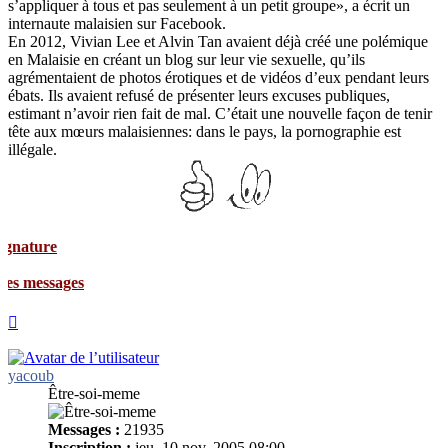
s’appliquer à tous et pas seulement à un petit groupe», a écrit un
internaute malaisien sur Facebook.
En 2012, Vivian Lee et Alvin Tan avaient déjà créé une polémique
en Malaisie en créant un blog sur leur vie sexuelle, qu’ils
agrémentaient de photos érotiques et de vidéos d’eux pendant leurs
ébats. Ils avaient refusé de présenter leurs excuses publiques,
estimant n’avoir rien fait de mal. C’était une nouvelle façon de tenir
tête aux mœurs malaisiennes: dans le pays, la pornographie est
illégale.
ages
Haut
yacoub
Être-soi-meme
Messages :
21935
Inscription :
jeu. 10 nov. 2005 08:00