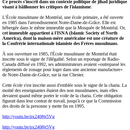
Ce procès s'inscrit dans un contexte politique de jihad juridique
visant à bâillonner les critiques de l'islamisme
.
L'École musulmane de Montréal, une école primaire, a été ouverte
en 1985 dans l'arrondissement Notre-Dame-de-Grâce. Elle est
hébergée dans le même immeuble que la Mosquée de Montréal. Or,
cet immeuble appartient à l'ISNA (Islamic Society of North
America), dont la maison-mère américaine est une créature de
la Confrérie internationale islamiste des Frères musulmans
.
À son ouverture en 1985, l'École musulmane de Montréal était
inscrite sous le signe de l'illégalité. Selon un reportage de Radio-
Canada diffusé en 1992, ses administrateurs avaient «outrepassé les
règlements de zonage pour loger dans une ancienne manufacture»
de Notre-Dame-de-Grâce, sur la rue Chester.
Cette école s'est inscrite aussi d'emblée sous le signe de la charia. La
moitié des enseignantes étaient des non musulmanes, mais elles
devaient quand même porter le voile de la charia. Cette obligation
figurait dans leur contrat de travail, jusqu'à ce que la Commission
des droits de la personne y mette fin en 1995.
http://youtu.be/px2408jr5Vg
http://youtu.be/px2408jr5Vg