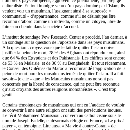
nombreux pays européens, aggravent ce phénomène, par préjugé
culturaliste. En tout immigré venu d’un pays dominé par l’islam, ils
veulent voir un musulman, l’assignant ainsi à sa supposée «
communauté » d’appartenance, comme s’il ne désirait pas être
reconnu d’abord comme un individu, comme un citoyen, libre de
faire son chemin dans la société d’accueil.
L’institut de sondage Pew Research Center a procédé, l’an dernier, à
un sondage sur la question de l’apostasie dans les pays musulmans.
A la question : croyez-vous que le fait de quitter l’islam doive
justifier la peine de mort, 78 % des Afghans ont répondu : oui, ainsi
que 64 % des Egyptiens et des Pakistanais. Les chiffres sont encore
de 53 % en Malaisie, et de 36 % au Bengladesh. Et tout récemment,
le Conseil des Oulémas du Maroc a recommandé l’application de la
peine de mort pour les musulmans tentés de quitter l’islam. Il a fait
savoir – je cite – que « les Marocains musulmans ne sont pas
concernés par la liberté de conscience, qui ne peut être reconnue
qu’aux croyants des autres religions monothéistes ». C’est trop
gentil.
Certains témoignages de musulmans qui ont eu l’audace de vouloir
se convertir à une autre religion ont subi des persécutions inouïes.
Le récit Mohammed Moussaoui, converti au catholicisme sous le
nom de Joseph Fadelle, et désormais réfugié en France, « Le prix à
payer », en témoigne. Lire aussi « Ma vie à contre-Coran » de