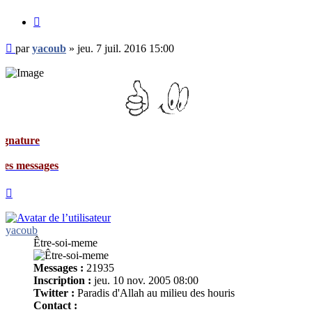
Citer
Message
par
yacoub
»
jeu. 7 juil. 2016 15:00
non
lu
ages
Haut
yacoub
Être-soi-meme
Messages :
21935
Inscription :
jeu. 10 nov. 2005 08:00
Twitter :
Paradis d'Allah au milieu des houris
Contact :