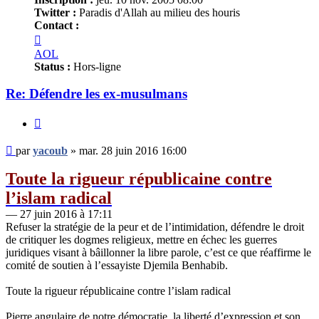
Twitter :
Paradis d'Allah au milieu des houris
Contact :
Contacter
yacoub
AOL
Status :
Hors-ligne
Re: Défendre les ex-musulmans
Citer
Message
par
yacoub
»
mar. 28 juin 2016 16:00
non
lu
Toute la rigueur républicaine contre
l’islam radical
— 27 juin 2016 à 17:11
Refuser la stratégie de la peur et de l’intimidation, défendre le droit
de critiquer les dogmes religieux, mettre en échec les guerres
juridiques visant à bâillonner la libre parole, c’est ce que réaffirme le
comité de soutien à l’essayiste Djemila Benhabib.
Toute la rigueur républicaine contre l’islam radical
Pierre angulaire de notre démocratie, la liberté d’expression et son