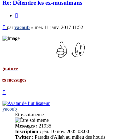
Re: Défendre les ex-musulmans
Citer
Message
par
yacoub
»
mer. 11 janv. 2017 11:52
non
lu
ages
Haut
yacoub
Être-soi-meme
Messages :
21935
Inscription :
jeu. 10 nov. 2005 08:00
Twitter :
Paradis d'Allah au milieu des houris