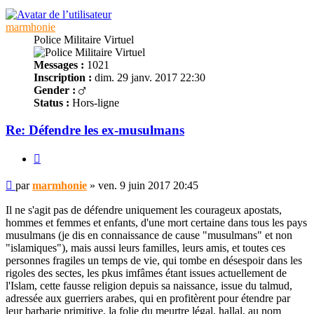
marmhonie
Police Militaire Virtuel
Messages :
1021
Inscription :
dim. 29 janv. 2017 22:30
Gender :
Status :
Hors-ligne
Re: Défendre les ex-musulmans
Citer
Message
par
marmhonie
»
ven. 9 juin 2017 20:45
non
lu
Il ne s'agit pas de défendre uniquement les courageux apostats,
hommes et femmes et enfants, d'une mort certaine dans tous les pays
musulmans (je dis en connaissance de cause "musulmans" et non
"islamiques"), mais aussi leurs familles, leurs amis, et toutes ces
personnes fragiles un temps de vie, qui tombe en désespoir dans les
rigoles des sectes, les pkus imfâmes étant issues actuellement de
l'Islam, cette fausse religion depuis sa naissance, issue du talmud,
adressée aux guerriers arabes, qui en profitèrent pour étendre par
leur barbarie primitive, la folie du meurtre légal, hallal, au nom