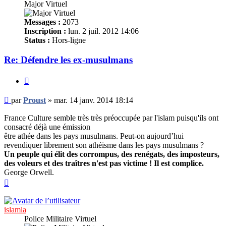
Major Virtuel
Messages :
2073
Inscription :
lun. 2 juil. 2012 14:06
Status :
Hors-ligne
Re: Défendre les ex-musulmans
Citer
Message
par
Proust
»
mar. 14 janv. 2014 18:14
non
lu
France Culture semble très très préoccupée par l'islam puisqu'ils ont
consacré déjà une émission
être athée dans les pays musulmans. Peut-on aujourd’hui
revendiquer librement son athéisme dans les pays musulmans ?
Un peuple qui élit des corrompus, des renégats, des imposteurs,
des voleurs et des traîtres n'est pas victime ! Il est complice.
George Orwell.
Haut
islamla
Police Militaire Virtuel