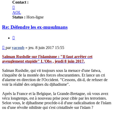
Contact :
Contacter
yacoub
AOL
Status :
Hors-ligne
Re: Défendre les ex-musulmans
Citer
Message
par
yacoub
»
jeu. 8 juin 2017 15:55
non
lu
Salman Rushdie sur l'islamisme : "Il faut arrêter cet
aveuglement stupide" L'Obs , jeudi 8 juin 2017.
Salman Rushdie, qui vit toujours sous la menace d'une fatwa,
s'inquiète de la montée des forces obscurantistes. Et lance un cri
d'alarme en direction de l'Occident. "Cessons, dit-il, de refuser de
voir la réalité des origines du djihadisme".
Après la France et la Belgique, la Grande-Bretagne, où vous avez
vécu longtemps, est à nouveau prise pour cible par les terroristes.
Selon vous, le djihadisme procède-t-il d'une radicalisation de l'islam
ou d'une révolte nihiliste qui s'est cristallisée sur l'islam ?