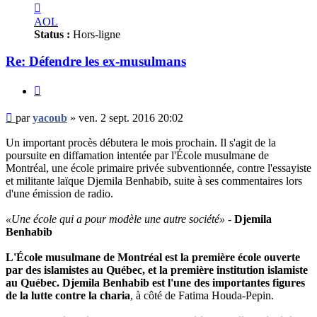
Contacter
yacoub
AOL
Status :
Hors-ligne
Re: Défendre les ex-musulmans
Citer
Message
par
yacoub
»
ven. 2 sept. 2016 20:02
non
lu
Un important procès débutera le mois prochain. Il s'agit de la
poursuite en diffamation intentée par l'École musulmane de
Montréal, une école primaire privée subventionnée, contre l'essayiste
et militante laïque Djemila Benhabib, suite à ses commentaires lors
d'une émission de radio.
«Une école qui a pour modèle une autre société»
-
Djemila
Benhabib
L'École musulmane de Montréal est la première école ouverte
par des islamistes au Québec, et la première institution islamiste
au Québec. Djemila Benhabib est l'une des importantes figures
de la lutte contre la charia
, à côté de Fatima Houda-Pepin.