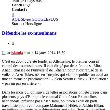
Twitter :
Pays Bas
Gender :
Contact :
Contacter
islamla
AOL
Skype
GOOGLEPLUS
Status :
Hors-ligne
Défendre les ex-musulmans
Citer
Message
par
islamla
»
mar. 14 janv. 2014 16:59
non
lu
C’est en 2007 qu’a été fondé, en Allemagne, le premier conseil
central des ex-musulmans. Il était dirigé par deux femmes : Mina
Ahadi, chassée de l’université de Téhéran pour avoir refusé de se
voiler et Arzu Toker, née en Turquie, qui vient de publier un essai au
titre en forme de proclamation : « Kein Schritt zurück ». Traduction :
« pas un pas en arrière ».
Dans les mois qui ont suivi, de telles associations ont été créées dans
plusieurs pays d’Europe : le centraal Comité voo Ex-moslims
néerlandais, présidée par Ehsan Jami, politicien exclu du parti
travailliste pour avoir comparé Mahomet à Hitler, et Afshin Ellian,
un brillant universitaire et éditorialiste, qui a fui l’Iran. Aujourd’hui,