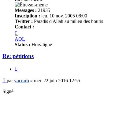
Messages :
21935
Inscription :
jeu. 10 nov. 2005 08:00
Twitter :
Paradis d'Allah au milieu des houris
Contact :
Contacter
yacoub
AOL
Status :
Hors-ligne
Re: pétitions
Citer
Message
par
yacoub
»
mer. 22 juin 2016 12:55
non
lu
Signé