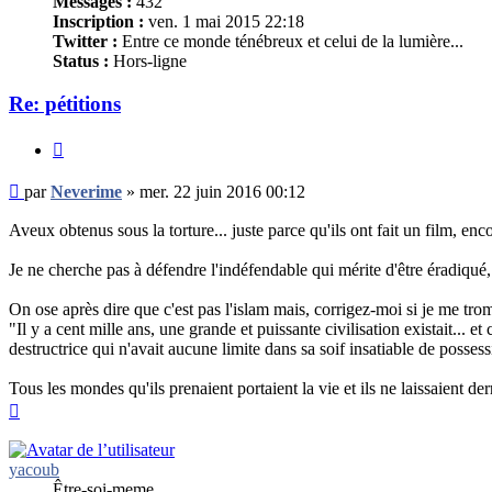
Messages :
432
Inscription :
ven. 1 mai 2015 22:18
Twitter :
Entre ce monde ténébreux et celui de la lumière...
Status :
Hors-ligne
Re: pétitions
Citer
Message
par
Neverime
»
mer. 22 juin 2016 00:12
non
lu
Aveux obtenus sous la torture... juste parce qu'ils ont fait un film, encor
Je ne cherche pas à défendre l'indéfendable qui mérite d'être éradiqué
On ose après dire que c'est pas l'islam mais, corrigez-moi si je me tromp
"Il y a cent mille ans, une grande et puissante civilisation existait... 
destructrice qui n'avait aucune limite dans sa soif insatiable de posse
Tous les mondes qu'ils prenaient portaient la vie et ils ne laissaient de
Haut
yacoub
Être-soi-meme