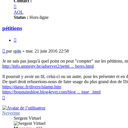
Contact :
Contacter
spin
AOL
Status :
Hors-ligne
pétitions
Citer
Message
par
spin
»
mar. 21 juin 2016 22:58
non
lu
Je ne sais pas jusqu'à quel point on peut "compter" sur les pétitions, m
http://info.amnesty.be/adserver2/petiti ... beres.html
Il pourrait y avoir un fil, celui-ci ou un autre, pour les présenter et en d
De quel droit refuserions-nous de faire usage du plus grand don de D
https://daruc.fr/divers/islamp.htm
https://bouquinsblog.blog4ever.com/blog ... ique_.html
Haut
Neverime
Sergent Virtuel