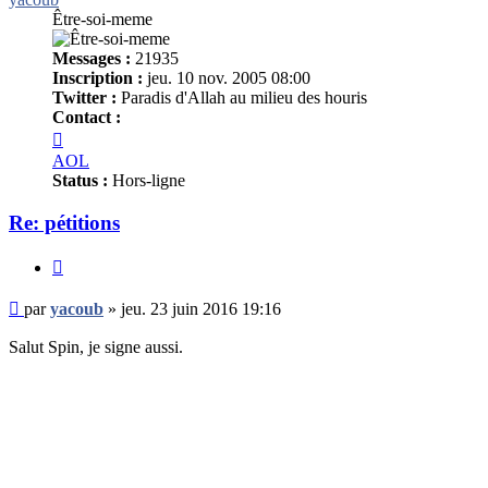
Être-soi-meme
Messages :
21935
Inscription :
jeu. 10 nov. 2005 08:00
Twitter :
Paradis d'Allah au milieu des houris
Contact :
Contacter
yacoub
AOL
Status :
Hors-ligne
Re: pétitions
Citer
Message
par
yacoub
»
jeu. 23 juin 2016 19:16
non
lu
Salut Spin, je signe aussi.