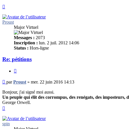
Haut
Proust
Major Virtuel
Messages :
2073
Inscription :
lun. 2 juil. 2012 14:06
Status :
Hors-ligne
Re: pétitions
Citer
Message
par
Proust
»
mer. 22 juin 2016 14:13
non
lu
Bonjour, j'ai signé moi aussi.
Un peuple qui élit des corrompus, des renégats, des imposteurs, des 
George Orwell.
Haut
spin
Major Virtuel