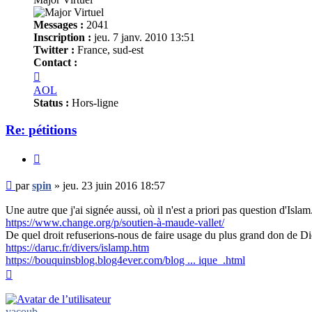
Messages :
2041
Inscription :
jeu. 7 janv. 2010 13:51
Twitter :
France, sud-est
Contact :
Contacter
spin
AOL
Status :
Hors-ligne
Re: pétitions
Citer
Message
par
spin
»
jeu. 23 juin 2016 18:57
non
lu
Une autre que j'ai signée aussi, où il n'est a priori pas question d'Islam
https://www.change.org/p/soutien-à-maude-vallet/
De quel droit refuserions-nous de faire usage du plus grand don de D
https://daruc.fr/divers/islamp.htm
https://bouquinsblog.blog4ever.com/blog ... ique_.html
Haut
yacoub