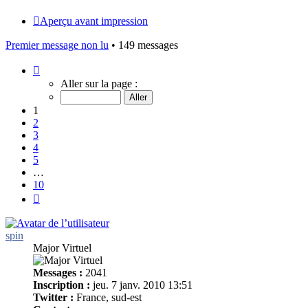
Aperçu avant impression
Premier message non lu
• 149 messages
Page
1
Aller sur la page :
sur
10
1
2
3
4
5
…
10
Suivant
spin
Major Virtuel
Messages :
2041
Inscription :
jeu. 7 janv. 2010 13:51
Twitter :
France, sud-est